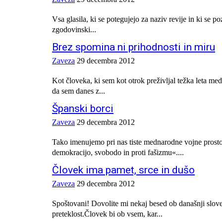
Vsa glasila, ki se potegujejo za naziv revije in ki se p
zgodovinski...
Brez spomina ni prihodnosti in miru
Zaveza
29 decembra 2012
Kot človeka, ki sem kot otrok preživljal težka leta 
da sem danes z...
Španski borci
Zaveza
29 decembra 2012
Tako imenujemo pri nas tiste mednarodne vojne prostovo
demokracijo, svobodo in proti fašizmu«....
Človek ima pamet, srce in dušo
Zaveza
29 decembra 2012
Spoštovani! Dovolite mi nekaj besed ob današnji slove
preteklost.Človek bi ob vsem, kar...