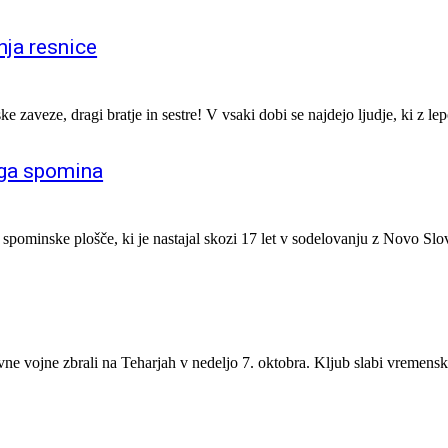
nja resnice
 zaveze, dragi bratje in sestre! V vsaki dobi se najdejo ljudje, ki z le
ega spomina
ne spominske plošče, ki je nastajal skozi 17 let v sodelovanju z Novo Sl
e vojne zbrali na Teharjah v nedeljo 7. oktobra. Kljub slabi vremensk