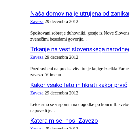
Naša domovina je utrujena od zanika
Zaveza
29 decembra 2012
Spoštovani sobratje duhovniki, gostje iz Nove Slovenske
zvenečimi besedami govorijo...
Trkanje na vest slovenskega narodn
Zaveza
29 decembra 2012
Pozdravljeni na predstavitvi tretje knjige iz cikla Far
zavezo. V imenu...
Kakor vsako leto in hkrati kakor prvič
Zaveza
29 decembra 2012
Letos smo se v spomin na dogodke po koncu II. svetovn
napovedi je...
Katera misel nosi Zavezo
Zaveza
29 decembra 2012