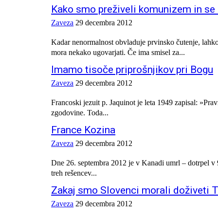
Kako smo preživeli komunizem in se c
Zaveza
29 decembra 2012
Kadar nenormalnost obvladuje prvinsko čutenje, lahko
mora nekako ugovarjati. Če ima smisel za...
Imamo tisoče priprošnjikov pri Bogu
Zaveza
29 decembra 2012
Francoski jezuit p. Jaquinot je leta 1949 zapisal: »Pra
zgodovine. Toda...
France Kozina
Zaveza
29 decembra 2012
Dne 26. septembra 2012 je v Kanadi umrl – dotrpel v 9
treh rešencev...
Zakaj smo Slovenci morali doživeti T
Zaveza
29 decembra 2012