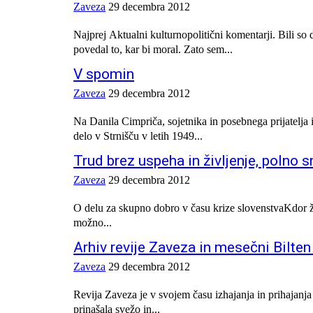
Zaveza
29 decembra 2012
Najprej Aktualni kulturnopolitični komentarji. Bili so
povedal to, kar bi moral. Zato sem...
V spomin
Zaveza
29 decembra 2012
Na Danila Cimpriča, sojetnika in posebnega prijatelja
delo v Strnišču v letih 1949...
Trud brez uspeha in življenje, polno 
Zaveza
29 decembra 2012
O delu za skupno dobro v času krize slovenstvaKdor želi
možno...
Arhiv revije Zaveza in mesečni Bilte
Zaveza
29 decembra 2012
Revija Zaveza je v svojem času izhajanja in prihajan
prinašala svežo in...