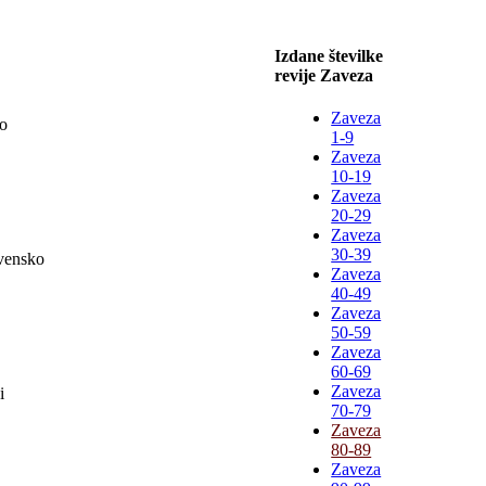
Izdane številke
revije Zaveza
Zaveza
po
1-9
Zaveza
10-19
Zaveza
20-29
Zaveza
30-39
ovensko
Zaveza
40-49
Zaveza
50-59
Zaveza
60-69
Zaveza
i
70-79
Zaveza
80-89
Zaveza