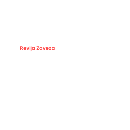
VIDEO
KAJ JE TREBA VEDETI
IZJAVE NSZ
SLOVENSKA ZAVEZA 1942–1945
KONTAKT
Revija Zaveza
Slovesnosti
Spominjamo se
Dokumenti
Kaj je treba vedeti