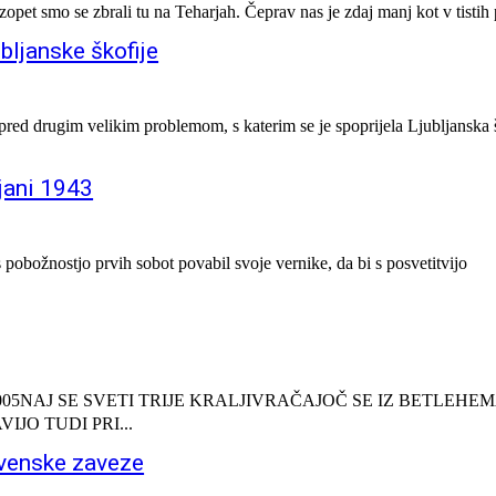
zopet smo se zbrali tu na Teharjah. Čeprav nas je zdaj manj kot v tistih 
bljanske škofije
pred drugim velikim problemom, s katerim se je spoprijela Ljubljanska 
ljani 1943
pobožnostjo prvih sobot povabil svoje vernike, da bi s posvetitvijo
Kunaver,2005NAJ SE SVETI TRIJE KRALJIVRAČAJOČ SE IZ BETLEHE
JO TUDI PRI...
ovenske zaveze