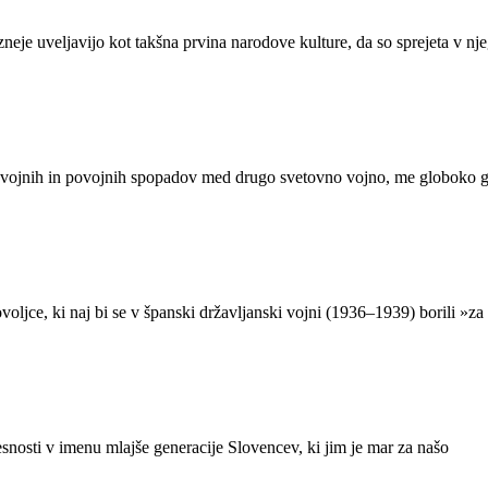
ozneje uveljavijo kot takšna prvina narodove kulture, da so sprejeta v nj
medvojnih in povojnih spopadov med drugo svetovno vojno, me globoko 
ljce, ki naj bi se v španski državljanski vojni (1936–1939) borili »za
snosti v imenu mlajše generacije Slovencev, ki jim je mar za našo