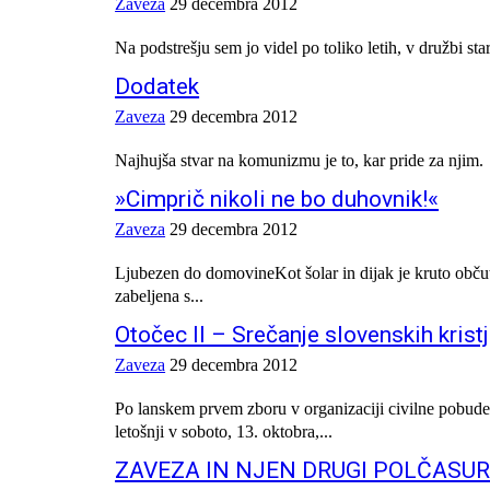
Zaveza
29 decembra 2012
Na podstrešju sem jo videl po toliko letih, v družbi stari
Dodatek
Zaveza
29 decembra 2012
Najhujša stvar na komunizmu je to, kar pride za njim.
»Cimprič nikoli ne bo duhovnik!«
Zaveza
29 decembra 2012
Ljubezen do domovineKot šolar in dijak je kruto občutil
zabeljena s...
Otočec II – Srečanje slovenskih kristj
Zaveza
29 decembra 2012
Po lanskem prvem zboru v organizaciji civilne pobud
letošnji v soboto, 13. oktobra,...
ZAVEZA IN NJEN DRUGI POLČASU