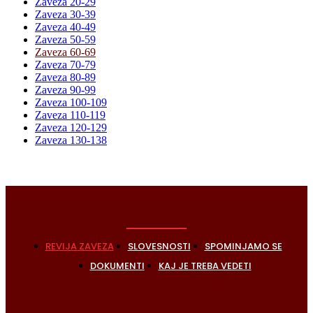
Zaveza 20-29
Zaveza 30-39
Zaveza 40-49
Zaveza 50-59
Zaveza 60-69
Zaveza 70-79
Zaveza 80-89
Zaveza 90-99
Zaveza 100-109
Zaveza 110-119
Zaveza 120-129
Zaveza 130-138
REVIJA ZAVEZA
SLOVESNOSTI
SPOMINJAMO SE
DOKUMENTI
KAJ JE TREBA VEDETI