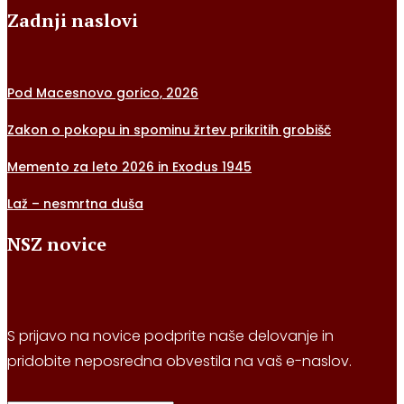
Zadnji naslovi
Pod Macesnovo gorico, 2026
Zakon o pokopu in spominu žrtev prikritih grobišč
Memento za leto 2026 in Exodus 1945
Laž – nesmrtna duša
NSZ novice
S prijavo na novice podprite naše delovanje in
pridobite neposredna obvestila na vaš e-naslov.