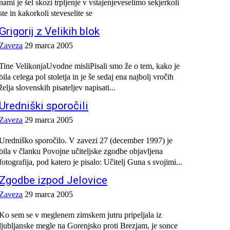
nami je šel skozi trpljenje v vstajenjeveselimo sekjerkoli
ste in kakorkoli steveselite se
Grigorij z Velikih blok
Zaveza
29 marca 2005
Tine VelikonjaUvodne misliPisali smo že o tem, kako je
bila celega pol stoletja in je še sedaj ena najbolj vročih
želja slovenskih pisateljev napisati...
Uredniški sporočili
Zaveza
29 marca 2005
Uredniško sporočilo. V zavezi 27 (december 1997) je
bila v članku Povojne učiteljske zgodbe objavljena
fotografija, pod katero je pisalo: Učitelj Guna s svojimi...
Zgodbe izpod Jelovice
Zaveza
29 marca 2005
Ko sem se v meglenem zimskem jutru pripeljala iz
ljubljanske megle na Gorenjsko proti Brezjam, je sonce