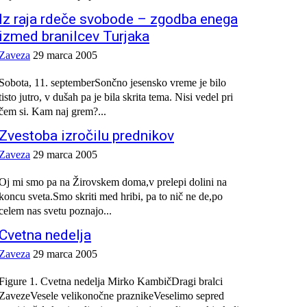
Iz raja rdeče svobode – zgodba enega
izmed branilcev Turjaka
Zaveza
29 marca 2005
Sobota, 11. septemberSončno jesensko vreme je bilo
tisto jutro, v dušah pa je bila skrita tema. Nisi vedel pri
čem si. Kam naj grem?...
Zvestoba izročilu prednikov
Zaveza
29 marca 2005
Oj mi smo pa na Žirovskem doma,v prelepi dolini na
koncu sveta.Smo skriti med hribi, pa to nič ne de,po
celem nas svetu poznajo...
Cvetna nedelja
Zaveza
29 marca 2005
Figure 1. Cvetna nedelja Mirko KambičDragi bralci
ZavezeVesele velikonočne praznikeVeselimo sepred