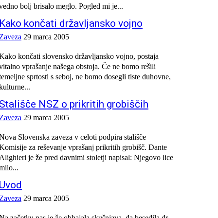
vedno bolj brisalo meglo. Pogled mi je...
Kako končati državljansko vojno
Zaveza
29 marca 2005
Kako končati slovensko državljansko vojno, postaja
vitalno vprašanje našega obstoja. Če ne bomo rešili
temeljne sprtosti s seboj, ne bomo dosegli tiste duhovne,
kulturne...
Stališče NSZ o prikritih grobiščih
Zaveza
29 marca 2005
Nova Slovenska zaveza v celoti podpira stališče
Komisije za reševanje vprašanj prikritih grobišč. Dante
Alighieri je že pred davnimi stoletji napisal: Njegovo lice
milo...
Uvod
Zaveza
29 marca 2005
Na začetku nas je že obhajala skušnjava, da besedila dr.