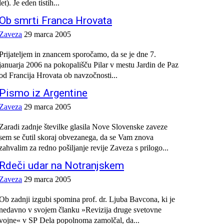
let). Je eden tistih...
Ob smrti Franca Hrovata
Zaveza
29 marca 2005
Prijateljem in znancem sporočamo, da se je dne 7.
januarja 2006 na pokopališču Pilar v mestu Jardin de Paz
od Francija Hrovata ob navzočnosti...
Pismo iz Argentine
Zaveza
29 marca 2005
Zaradi zadnje številke glasila Nove Slovenske zaveze
sem se čutil skoraj obvezanega, da se Vam znova
zahvalim za redno pošiljanje revije Zaveza s prilogo...
Rdeči udar na Notranjskem
Zaveza
29 marca 2005
Ob zadnji izgubi spomina prof. dr. Ljuba Bavcona, ki je
nedavno v svojem članku »Revizija druge svetovne
vojne« v SP Dela popolnoma zamolčal, da...