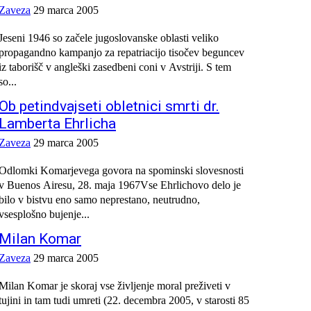
Zaveza
29 marca 2005
Jeseni 1946 so začele jugoslovanske oblasti veliko
propagandno kampanjo za repatriacijo tisočev beguncev
iz taborišč v angleški zasedbeni coni v Avstriji. S tem
so...
Ob petindvajseti obletnici smrti dr.
Lamberta Ehrlicha
Zaveza
29 marca 2005
Odlomki Komarjevega govora na spominski slovesnosti
v Buenos Airesu, 28. maja 1967Vse Ehrlichovo delo je
bilo v bistvu eno samo neprestano, neutrudno,
vsesplošno bujenje...
Milan Komar
Zaveza
29 marca 2005
Milan Komar je skoraj vse življenje moral preživeti v
tujini in tam tudi umreti (22. decembra 2005, v starosti 85