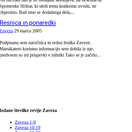
Spomenke Hribar, ki sledi temu kratkemu uvodu, ne
objavimo. Bali smo se dodatnega dela,...
Resnica in ponaredki
Zaveza
29 marca 2005
Podpisana sem naročnica in redna bralka Zaveze.
Marsikatero koristno informacijo sem dobila iz nje;
predvsem so mi prispevki v rubriki Tako se je začelo...
Izdane številke revije Zaveza
Zaveza 1-9
Zaveza 10-19