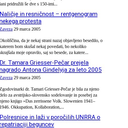
lani pridružili še dve s 150-imi...
Naličje in resničnost – rentgenogram
nekega protesta
Zaveza
29 marca 2005
Okoliščina, da je nekaj strani nazaj objavljeno besedilo, o
katerem bom skušal nekaj povedati, bo nekoliko
skrajšala moje opravilo, saj so besede, za katere...
Dr. Tamara Griesser-Pečar prejela
nagrado Antona Gindelyja za leto 2005
Zaveza
29 marca 2005
Zgodovinarki dr. Tamari Griesser-Pečar je bila za njeno
delo za avstrijsko-slovensko sodelovanje in posebej za
njeno knjigo »Das zerrissene Volk. Slowenien 1941–
1946. Okkupation, Kollaboration,...
Polresnice in laži v poročilih UNRRA o
repatriaciji beguncev