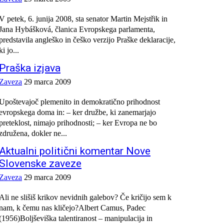
V petek, 6. junija 2008, sta senator Martin Mejstřik in
Jana Hybášková, članica Evropskega parlamenta,
predstavila angleško in češko verzijo Praške deklaracije,
ki jo...
Praška izjava
Zaveza
29 marca 2009
Upoštevajoč plemenito in demokratično prihodnost
evropskega doma in: – ker družbe, ki zanemarjajo
preteklost, nimajo prihodnosti; – ker Evropa ne bo
združena, dokler ne...
Aktualni politični komentar Nove
Slovenske zaveze
Zaveza
29 marca 2009
Ali ne slišiš krikov nevidnih galebov? Če kričijo sem k
nam, k čemu nas kličejo?Albert Camus, Padec
(1956)Boljševiška talentiranost – manipulacija in