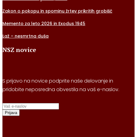
Zakon o pokopu in spominu žrtev prikritih grobišč
Memento za leto 2026 in Exodus 1945
Laž – nesmrtna duša
NSZ novice
S prijavo na novice podprite naše delovanje in
pridobite neposredna obvestila na vaš e-naslov.
Prijava