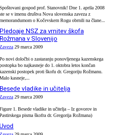
Spoštovani gospod prof. Stanovnik! Dne 1. aprila 2008
ste se v imenu društva Nova slovenska zaveza z
memorandumom o Kočevskem Rogu obrnili na člane...
Pledoaje NSZ za vrnitev škofa
Rožmana v Slovenijo
Zaveza
29 marca 2009
Po novi določbi o zastaranju ponovljenega kazenskega
postopka bo najkasneje do 1. oktobra letos končan
kazenski postopek proti škofu dr. Gregoriju Rožmanu.
Malo kasneje,...
Besede vladike in učitelja
Zaveza
29 marca 2009
Figure 1. Besede vladike in učitelja – Iz govorov in
Pastirskega pisma škofra dr. Gregorija Rožmana)
Uvod
Zaveza
29 marca 2009