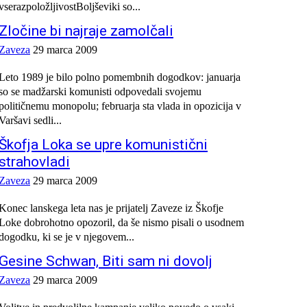
vserazpoložljivostBoljševiki so...
Zločine bi najraje zamolčali
Zaveza
29 marca 2009
Leto 1989 je bilo polno pomembnih dogodkov: januarja
so se madžarski komunisti odpovedali svojemu
političnemu monopolu; februarja sta vlada in opozicija v
Varšavi sedli...
Škofja Loka se upre komunistični
strahovladi
Zaveza
29 marca 2009
Konec lanskega leta nas je prijatelj Zaveze iz Škofje
Loke dobrohotno opozoril, da še nismo pisali o usodnem
dogodku, ki se je v njegovem...
Gesine Schwan, Biti sam ni dovolj
Zaveza
29 marca 2009