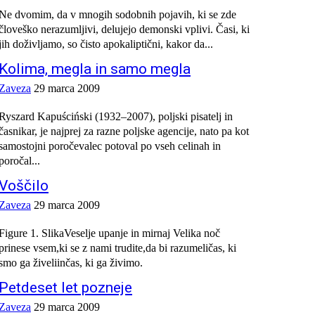
Ne dvomim, da v mnogih sodobnih pojavih, ki se zde
človeško nerazumljivi, delujejo demonski vplivi. Časi, ki
jih doživljamo, so čisto apokaliptični, kakor da...
Kolima, megla in samo megla
Zaveza
29 marca 2009
Ryszard Kapuściński (1932–2007), poljski pisatelj in
časnikar, je najprej za razne poljske agencije, nato pa kot
samostojni poročevalec potoval po vseh celinah in
poročal...
Voščilo
Zaveza
29 marca 2009
Figure 1. SlikaVeselje upanje in mirnaj Velika noč
prinese vsem,ki se z nami trudite,da bi razumeličas, ki
smo ga živeliinčas, ki ga živimo.
Petdeset let pozneje
Zaveza
29 marca 2009