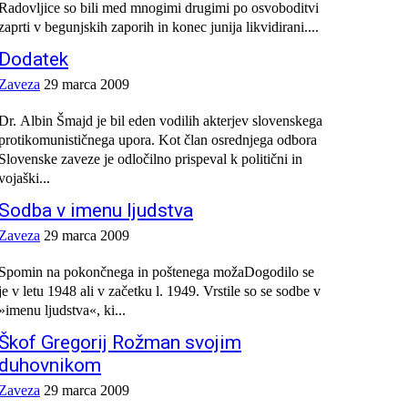
Radovljice so bili med mnogimi drugimi po osvoboditvi
zaprti v begunjskih zaporih in konec junija likvidirani....
Dodatek
Zaveza
29 marca 2009
Dr. Albin Šmajd je bil eden vodilih akterjev slovenskega
protikomunističnega upora. Kot član osrednjega odbora
Slovenske zaveze je odločilno prispeval k politični in
vojaški...
Sodba v imenu ljudstva
Zaveza
29 marca 2009
Spomin na pokončnega in poštenega možaDogodilo se
je v letu 1948 ali v začetku l. 1949. Vrstile so se sodbe v
»imenu ljudstva«, ki...
Škof Gregorij Rožman svojim
duhovnikom
Zaveza
29 marca 2009