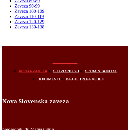
Zaveza 80-89
Zaveza 90-99
Zaveza 100-109
Zaveza 110-119
Zaveza 120-129
Zaveza 130-138
REVIJA ZAVEZA
SLOVESNOSTI
SPOMINJAMO SE
DOKUMENTI
KAJ JE TREBA VEDETI
Nova Slovenska zaveza
predsednik: dr. Matija Ogrin