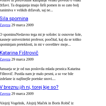
Volitve in predvolilne kampanje veliko povedo o vsaki
državi. Ta dogajanja imajo širši pomen in so zato bolj
zanimiva v velikih državah, saj ne...
Sila spomina
Zaveza
29 marca 2009
O spominuNedavno tega mi je sošolec iz osnovne šole,
kasneje univerzitetni profesor, poočital, kaj da se toliko
spominjam preteklosti, in mi v osvetlitev moje...
Katarina Fištrovič
Zaveza
29 marca 2009
Januarja se je od nas poslovila mlada pesnica Katarina
Fištrovič. Pustila nam je malo pesmi, a so vse bile
izdelane iz najfinejše poetske snovi....
V breznu jih ni, torej kje so?
Zaveza
29 marca 2009
Alojzij Vogelnik, Alojzij Maček in Boris Robič iz