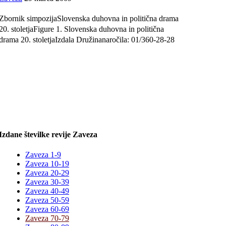
Zbornik simpozijaSlovenska duhovna in politična drama
20. stoletjaFigure 1. Slovenska duhovna in politična
drama 20. stoletjaIzdala Družinanaročila: 01/360-28-28
Izdane številke revije Zaveza
Zaveza 1-9
Zaveza 10-19
Zaveza 20-29
Zaveza 30-39
Zaveza 40-49
Zaveza 50-59
Zaveza 60-69
Zaveza 70-79