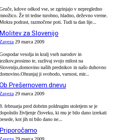
Gruče, kdove odkod vse, se zgrinjajo v nepregledno
množico. Že tri tedne turobno, hladno, deževno vreme.
Mokra podrast, razmočene poti. Tudi ta dan lije...
Molitev za Slovenijo
Zaveza
29 marca 2009
Gospodar vesolja in kralj vseh narodov in
jezikov,prosimo te, razlivaj svojo milost na
Slovenijo,domovino naših prednikov in našo duhovno
domovino.Ohranjaj ji svobodo, varnost, mir...
Ob Prešernovem dnevu
Zaveza
29 marca 2009
8. februarja pred dobrim poldrugim stoletjem se je
dopolnilo življenje človeku, ki mu je bilo dano izrekati
besede, kot jih ni bilo dano ne...
Priporočamo
Zaveza
29 marca 2009