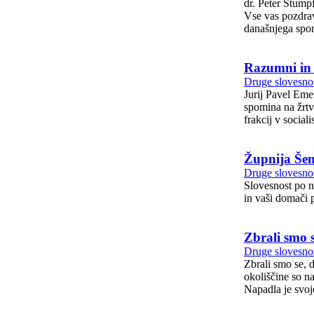
dr. Peter Štumpf, murskosoboški škof Rovte, 23. avgust 2020
Vse vas pozdravljam v Kristusu! Februarja letos na Brezjah, ko sem t
današnjega spom
Razumni in 
Druge slovesnos
Jurij Pavel Emeršič. Rovte, 23. avgust 2020 Spošt
spomina na žrtv
frakcij v social
Župnija Šen
Druge slovesnos
Slovesnost po nedeljski maši 
Zbrali smo s
Druge slovesnos
Zbrali smo se, da
okoliščine so n
Napadla je svoje