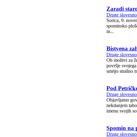
Zaradi staro
Druge slovesnos
Sorica, 9. november 2025 Spomin na pobite si v srcih živih in zvestih utre pot v sedanjo
spominsko plošč
in...
Bistvena za
Druge slovesnos
Ob molitvi za žrtve revoluci
površje svojega
smrtjo strašno 
Pod Petrič
Druge slovesnos
Objavljamo govor
nekdanjem taborišču uk
imenu svojih sot
Spomin na p
Druge slovesnos