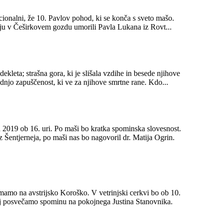
ionalni, že 10. Pavlov pohod, ki se konča s sveto mašo.
ju v Češirkovem gozdu umorili Pavla Lukana iz Rovt...
 dekleta; strašna gora, ki je slišala vzdihe in besede njihove
skrajne stiske; strašna gora, ki je vzela vase njihov mrtvaški pot, ki pozna njihovo poslednjo zapuščenost, ki ve za njihove smrtne rane. Kdo...
a 2019 ob 16. uri. Po maši bo kratka spominska slovesnost.
mo na avstrijsko Koroško. V vetrinjski cerkvi bo ob 10.
ebej posvečamo spominu na pokojnega Justina Stanovnika.