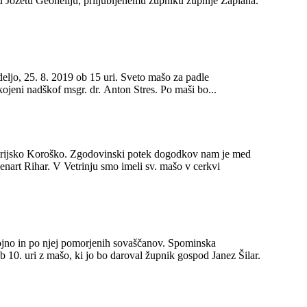
ožetu Geoheliju, priljubljenemu župniku župnije Zaplana.
eljo, 25. 8. 2019 ob 15 uri. Sveto mašo za padle
ojeni nadškof msgr. dr. Anton Stres. Po maši bo...
strijsko Koroško. Zgodovinski potek dogodkov nam je med
 Lenart Rihar. V Vetrinju smo imeli sv. mašo v cerkvi
vojno in po njej pomorjenih sovaščanov. Spominska
ob 10. uri z mašo, ki jo bo daroval župnik gospod Janez Šilar.