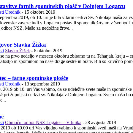
ostavitve farnih spominskih plošč v Dolnjem Logatcu
ti
Urednik
-
15 oktobra 2019
septembra 2019, ob 10. uri je bila v farni cerkvi Sv. Nikolaja maša za v
ke zaveze tudi v Logatcu postavili spomenik žrtvam v 'svobodi' umorjenim domačinom. S
ni odbor NSZ. Mašo za nedolžne žrtve...
govor Slavka Žižka
ti
Slavko Žižek
-
6 oktobra 2019
 se na prvo nedeljo v mesecu oktobru zbiramo tu na Teharjah, kraju – e
alostjo in spominom na naše drage sestre in brate. Bili so krivično pomo
tec – farne spominske plošče
ti
Urednik
-
13 septembra 2019
9. 2019 ob 10. uri Vas vabimo, da se udeležite svete maše in spominske s
č pri župnijski cerkvi sv. Nikolaja v Dolnjem Logatcu. Sveto mašo bo
...
ne
ti
Območni odbor NSZ Logatec – Vrhnika
-
28 avgusta 2019
9 ob 10.00 uri Vas vljudno vabimo k spominski sveti maši na Vranje pečine pri Zaplani. Sveto