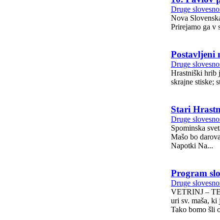
Druge slovesnos
Nova Slovenska 
Prirejamo ga v 
Postavljeni
Druge slovesnos
Hrastniški hrib 
Stari Hrastn
Druge slovesnos
Spominska sveta
Mašo bo daroval g. Anton Trpin, žu
Napotki Na...
Program slo
Druge slovesnos
VETRINJ – TEHA
uri sv. maša, k
Tako bomo šli o