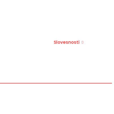
VIDEO
KAJ JE TREBA VEDETI
IZJAVE NSZ
SLOVENSKA ZAVEZA 1942–1945
KONTAKT
Revija Zaveza
Slovesnosti
Spominjamo se
Dokumenti
Kaj je treba vedeti