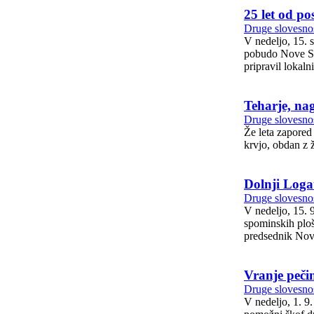
25 let od p
Druge slovesnos
V nedeljo, 15. 
pobudo Nove Slovens
pripravil lokal
Teharje, na
Druge slovesnos
Že leta zapored
krvjo, obdan z ž
Dolnji Loga
Druge slovesnos
V nedeljo, 15. 
spominskih ploš
predsednik Nove
Vranje peči
Druge slovesnos
V nedeljo, 1. 9. 201