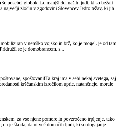
ila največji zločin v zgodovini Slovencev.Jedro težav, ki jih
mobiliziran v nemško vojsko in brž, ko je mogel, je od tam
 Pridružil se je domobrancem, s...
i predanosti krščanskim izročilom uprle, natančneje, morale
i; da je škoda, da ni več domačih ljudi, ki so dogajanje