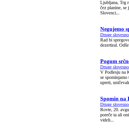
Ljubljana, Trg republike, 16. maj 2025 V teh majskih dneh
čez planine, se 
Slovenci...
Negujemo spo
Druge slovesnos
Rad bi spregovo
dezertiral. Odše
Pogum srčne
Druge slovesnos
V Podlesju na Kočevskem, kr
se spominjamo tr
upreti, uničevalni
Spomin na R
Druge slovesnos
Rovte, 20. avgust 2023 Kakor velja za vso zgodovino komunistične revolucije na Slovenskem, z
poreče ta ali on
videli...