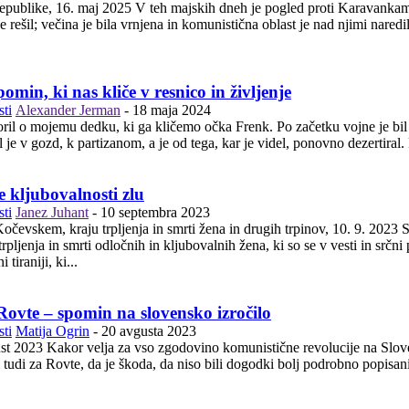
 je pogled proti Karavankam še posebej globok. Le manjši del naših ljudi, ki so bežali
je rešil; večina je bila vrnjena in komunistična oblast je nad njimi nared
min, ki nas kliče v resnico in življenje
ti
Alexander Jerman
-
18 maja 2024
ril o mojemu dedku, ki ga kličemo očka Frenk. Po začetku vojne je bil 
l je v gozd, k partizanom, a je od tega, kar je videl, ponovno dezertiral.
 kljubovalnosti zlu
ti
Janez Juhant
-
10 septembra 2023
aju trpljenja in smrti žena in drugih trpinov, 10. 9. 2023 Spoštovane, spoštovani!Ta kraj ima v sebi nekaj svetega, saj
pljenja in smrti odločnih in kljubovalnih žena, ki so se v vesti in srčn
 tiraniji, ki...
ovte – spomin na slovensko izročilo
ti
Matija Ogrin
-
20 avgusta 2023
a vse njene pomore in povzročeno trpljenje, tako
i tudi za Rovte, da je škoda, da niso bili dogodki bolj podrobno popisan