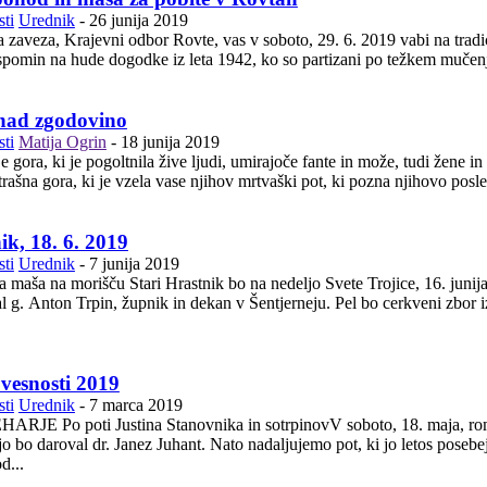
ti
Urednik
-
26 junija 2019
zaveza, Krajevni odbor Rovte, vas v soboto, 29. 6. 2019 vabi na tradic
spomin na hude dogodke iz leta 1942, ko so partizani po težkem mučen
 nad zgodovino
ti
Matija Ogrin
-
18 junija 2019
je gora, ki je pogoltnila žive ljudi, umirajoče fante in može, tudi žene in
ik, 18. 6. 2019
ti
Urednik
-
7 junija 2019
 maša na morišču Stari Hrastnik bo na nedeljo Svete Trojice, 16. junij
pnik in dekan v Šentjerneju. Pel bo cerkveni zbor iz Šentjerneja, po maši nas bo nagovoril dr. Matija Ogrin.
vesnosti 2019
ti
Urednik
-
7 marca 2019
RJE Po poti Justina Stanovnika in sotrpinovV soboto, 18. maja, roma
i jo bo daroval dr. Janez Juhant. Nato nadaljujemo pot, ki jo letos pos
d...