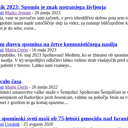
nik 2023: Spomin je znak notranjega življenja
ti
Marko Jerman
-
20 junija 2023
vase se povračav sam začetek, v prvo izhodiščesi skrbno pota sem in tja preiščesme
ini lastni najde zatočiščeje slep za videz, za zunanje bliščepožene korenine v tla domač
n je do sebe, zvest...
 dnevu spomina na žrtve komunističnega nasilja
ti
Matija Ogrin
-
16 maja 2023
dtem, ko se zbiramo ob spominu, je Vlada ukinila praznik dneva spomina na žrtve
asilja. V tej nespoštljivi odločitvi lahko vidimo strah vladajočih pred 
 pahnili v brezno. Lahko nam vzamejo...
rcalu časa
ti
Matija Ogrin
-
26 junija 2022
 straže v Šentjoštu! Spoštovani Šentjoščani in vsi, ki v Šentjošt prihajate zaradi spomina in spoštovanja! Ko
enjskem od Radovljice proti Jesenicam, vidimo na pobočju Stola na viš
asel z gozdom in ga komaj opazimo....
 spominski sveti maši ob 75-letnici genocida nad faran
ti
Urednik
-
25 avgusta 2020