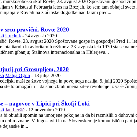
 Spoštovani gospod župnik Janez Petrič, sobratje duhovniki, dragi bratje in sestre.
am obhajal sveto mašo, sem bil prijazno povabljen od pripravljalnega odbora
injanja v Rovtah na zločinske dogodke nad farani pred...
v srcu pravični. Rovte 2020
ti
Urednik
-
24 avgusta 2020
ovane gospe in gospodje! Pred 11 leti je evropski parlament razglasil današnji dan za dan
e totalitarnih in avtoritarnih režimov. 23. avgusta leta 1939 sta se nam
ističnem gibanju; Stalinova internacionalna in Hitlerjeva...
tjurij pri Grosupljem, 2020
ti
Matija Ogrin
-
18 julija 2020
za žrtve vojnega in povojnega nasilja, 5. julij 2020 Spoštovani, skoraj 30 let je že, odkar je NSZ začela organizirati, vi
e – nagovor v Lipici pri Škofji Loki
ti
Jan Peršič
-
12 novembra 2019
 bi obudili spomin na umorjene pokojne in da bi razmislili o duhovni dimenziji
am dobro znane. V Jugoslaviji in na Slovenskem je komunistična partija 
 dejanske in...