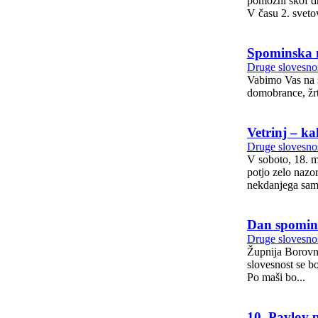
pomožni škof d
V času 2. svetov
Spominska 
Druge slovesnos
Vabimo Vas na s
domobrance, žrt
Vetrinj – k
Druge slovesnos
V soboto, 18. m
potjo zelo nazor
nekdanjega samo
Dan spomin
Druge slovesnos
Župnija Borovni
slovesnost se bo
Po maši bo...
10. Pavlov 