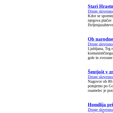
Stari Hrast
Druge slovesnos
Kdor se spominja, 
njegova plačav glob
življenjazahteve
Ob narodnem
Druge slovesnos
Ljubljana, Trg republike, 16. maj 2023 Spoštovani! Me
komunističnega n
gole in zvezane
Šentjošt v z
Druge slovesnos
Nagovor ob 80-letnici ustanovitve vaške
potujemo po Gor
osamelec je por
Homilija pri
Druge slovesnos