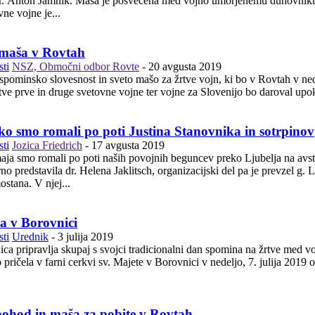
r. Anton Jamnik. Maša je posvečena med vojno umorjenemu duhovniku J
ne vojne je...
maša v Rovtah
ti
NSZ, Območni odbor Rovte
-
20 avgusta 2019
pominsko slovesnost in sveto mašo za žrtve vojn, ki bo v Rovtah v ned
ve prve in druge svetovne vojne ter vojne za Slovenijo bo daroval upok
ako smo romali po poti Justina Stanovnika in sotrpinov
ti
Jozica Friedrich
-
17 avgusta 2019
aja smo romali po poti naših povojnih beguncev preko Ljubelja na av
no predstavila dr. Helena Jaklitsch, organizacijski del pa je prevzel g.
stana. V njej...
a v Borovnici
ti
Urednik
-
3 julija 2019
ca pripravlja skupaj s svojci tradicionalni dan spomina na žrtve med 
 pričela v farni cerkvi sv. Majete v Borovnici v nedeljo, 7. julija 2019 
pohod in maša za pobite v Rovtah