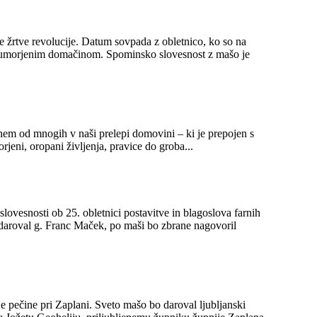
se žrtve revolucije. Datum sovpada z obletnico, ko so na
pominsko slovesnost z mašo je
nem od mnogih v naši prelepi domovini – ki je prepojen s
rjeni, oropani življenja, pravice do groba...
lovesnosti ob 25. obletnici postavitve in blagoslova farnih
 daroval g. Franc Maček, po maši bo zbrane nagovoril
 mašo bo daroval ljubljanski