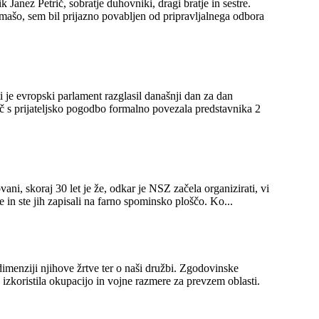
reč s prijateljsko pogodbo formalno povezala predstavnika 2
in vaši domači pa ste to omogočili – da smo zbrali imena žrtev revolucije iz vaše župnije in ste jih zapisali na farno spominsko ploščo. Ko...
 njihove žrtve ter o naši družbi. Zgodovinske
izkoristila okupacijo in vojne razmere za prevzem oblasti.