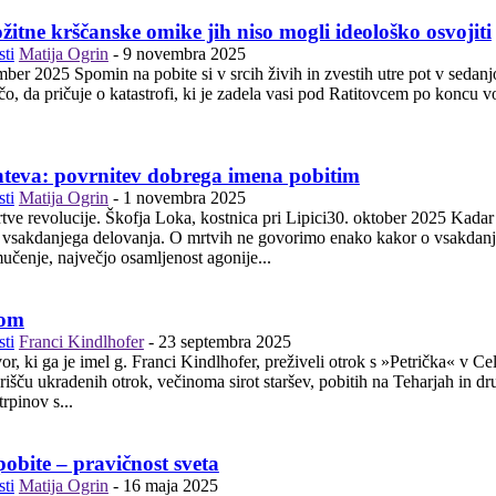
žitne krščanske omike jih niso mogli ideološko osvojiti
ti
Matija Ogrin
-
9 novembra 2025
st. Tako ste v Sorici pred desetimi leti postavili to farno
o, da pričuje o katastrofi, ki je zadela vasi pod Ratitovcem po koncu v
hteva: povrnitev dobrega imena pobitim
ti
Matija Ogrin
-
1 novembra 2025
je. Škofja Loka, kostnica pri Lipici30. oktober 2025 Kadar mislimo na mrtve, se moramo duhovno povzpeti nad plitko
 vsakdanjega delovanja. O mrtvih ne govorimo enako kakor o vsakdanjih 
mučenje, največjo osamljenost agonije...
kom
ti
Franci Kindlhofer
-
23 septembra 2025
, ki ga je imel g. Franci Kindlhofer, preživeli otrok s »Petrička« v Cel
radenih otrok, večinoma sirot staršev, pobitih na Teharjah in drugih moriščih. V imenu Zbora za rep
rpinov s...
obite – pravičnost sveta
ti
Matija Ogrin
-
16 maja 2025