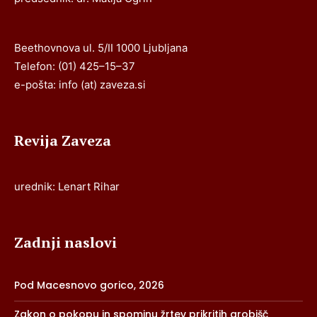
Beethovnova ul. 5/II 1000 Ljubljana
Telefon: (01) 425–15–37
e-pošta: info (at) zaveza.si
Revija Zaveza
urednik: Lenart Rihar
Zadnji naslovi
Pod Macesnovo gorico, 2026
Zakon o pokopu in spominu žrtev prikritih grobišč