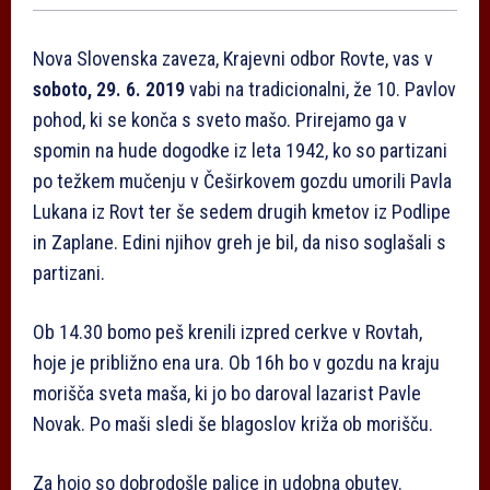
Nova Slovenska zaveza, Krajevni odbor Rovte, vas v
soboto, 29. 6. 2019
vabi na tradicionalni, že 10. Pavlov
pohod, ki se konča s sveto mašo. Prirejamo ga v
spomin na hude dogodke iz leta 1942, ko so partizani
po težkem mučenju v Češirkovem gozdu umorili Pavla
Lukana iz Rovt ter še sedem drugih kmetov iz Podlipe
in Zaplane. Edini njihov greh je bil, da niso soglašali s
partizani.
Ob 14.30 bomo peš krenili izpred cerkve v Rovtah,
hoje je približno ena ura. Ob 16h bo v gozdu na kraju
morišča sveta maša, ki jo bo daroval lazarist Pavle
Novak. Po maši sledi še blagoslov križa ob morišču.
Za hojo so dobrodošle palice in udobna obutev.