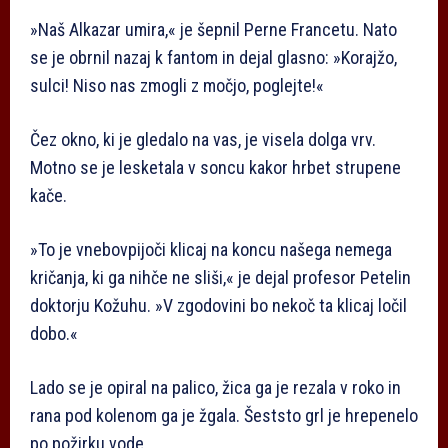
»Naš Alkazar umira,« je šepnil Perne Francetu. Nato
se je obrnil nazaj k fantom in dejal glasno: »Korajžo,
sulci! Niso nas zmogli z močjo, poglejte!«
Čez okno, ki je gledalo na vas, je visela dolga vrv.
Motno se je lesketala v soncu kakor hrbet strupene
kače.
»To je vnebovpijoči klicaj na koncu našega nemega
kričanja, ki ga nihče ne sliši,« je dejal profesor Petelin
doktorju Kožuhu. »V zgodovini bo nekoč ta klicaj ločil
dobo.«
Lado se je opiral na palico, žica ga je rezala v roko in
rana pod kolenom ga je žgala. Šeststo grl je hrepenelo
po požirku vode.