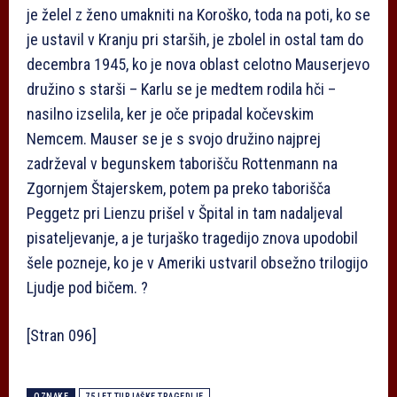
je želel z ženo umakniti na Koroško, toda na poti, ko se
je ustavil v Kranju pri starših, je zbolel in ostal tam do
decembra 1945, ko je nova oblast celotno Mauserjevo
družino s starši – Karlu se je medtem rodila hči –
nasilno izselila, ker je oče pripadal kočevskim
Nemcem. Mauser se je s svojo družino najprej
zadrževal v begunskem taborišču Rottenmann na
Zgornjem Štajerskem, potem pa preko taborišča
Peggetz pri Lienzu prišel v Špital in tam nadaljeval
pisateljevanje, a je turjaško tragedijo znova upodobil
šele pozneje, ko je v Ameriki ustvaril obsežno trilogijo
Ljudje pod bičem. ?
[Stran 096]
OZNAKE
75 LET TURJAŠKE TRAGEDIJE