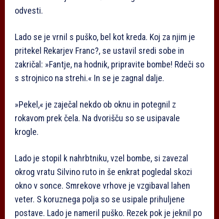
odvesti.
Lado se je vrnil s puško, bel kot kreda. Koj za njim je
pritekel Rekarjev Franc?, se ustavil sredi sobe in
zakričal: »Fantje, na hodnik, pripravite bombe! Rdeči so
s strojnico na strehi.« In se je zagnal dalje.
»Pekel,« je zaječal nekdo ob oknu in potegnil z
rokavom prek čela. Na dvorišču so se usipavale
krogle.
Lado je stopil k nahrbtniku, vzel bombe, si zavezal
okrog vratu Silvino ruto in še enkrat pogledal skozi
okno v sonce. Smrekove vrhove je vzgibaval lahen
veter. S koruznega polja so se usipale prihuljene
postave. Lado je nameril puško. Rezek pok je jeknil po