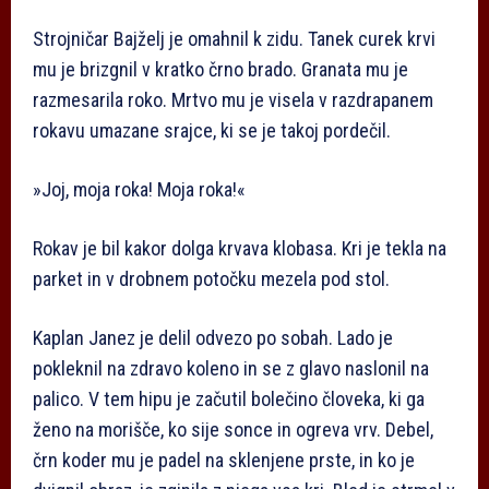
Strojničar Bajželj je omahnil k zidu. Tanek curek krvi
mu je brizgnil v kratko črno brado. Granata mu je
razmesarila roko. Mrtvo mu je visela v razdrapanem
rokavu umazane srajce, ki se je takoj pordečil.
»Joj, moja roka! Moja roka!«
Rokav je bil kakor dolga krvava klobasa. Kri je tekla na
parket in v drobnem potočku mezela pod stol.
Kaplan Janez je delil odvezo po sobah. Lado je
pokleknil na zdravo koleno in se z glavo naslonil na
palico. V tem hipu je začutil bolečino človeka, ki ga
ženo na morišče, ko sije sonce in ogreva vrv. Debel,
črn koder mu je padel na sklenjene prste, in ko je