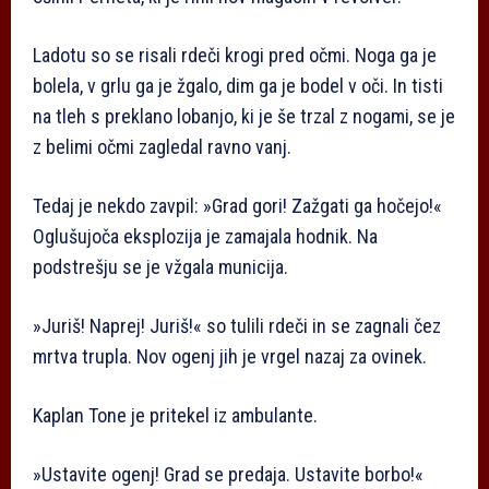
Ladotu so se risali rdeči krogi pred očmi. Noga ga je
bolela, v grlu ga je žgalo, dim ga je bodel v oči. In tisti
na tleh s preklano lobanjo, ki je še trzal z nogami, se je
z belimi očmi zagledal ravno vanj.
Tedaj je nekdo zavpil: »Grad gori! Zažgati ga hočejo!«
Oglušujoča eksplozija je zamajala hodnik. Na
podstrešju se je vžgala municija.
»Juriš! Naprej! Juriš!« so tulili rdeči in se zagnali čez
mrtva trupla. Nov ogenj jih je vrgel nazaj za ovinek.
Kaplan Tone je pritekel iz ambulante.
»Ustavite ogenj! Grad se predaja. Ustavite borbo!«