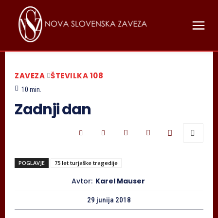
ZAVEZA
ŠTEVILKA 108
10
min.
Zadnji dan
POGLAVJE
75 let turjaške tragedije
Avtor:
Karel Mauser
29 junija 2018