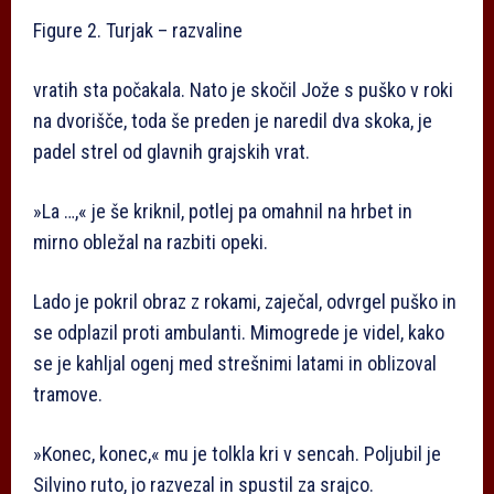
Figure 2. Turjak – razvaline
vratih sta počakala. Nato je skočil Jože s puško v roki
na dvorišče, toda še preden je naredil dva skoka, je
padel strel od glavnih grajskih vrat.
»La …,« je še kriknil, potlej pa omahnil na hrbet in
mirno obležal na razbiti opeki.
Lado je pokril obraz z rokami, zaječal, odvrgel puško in
se odplazil proti ambulanti. Mimogrede je videl, kako
se je kahljal ogenj med strešnimi latami in oblizoval
tramove.
»Konec, konec,« mu je tolkla kri v sencah. Poljubil je
Silvino ruto, jo razvezal in spustil za srajco.