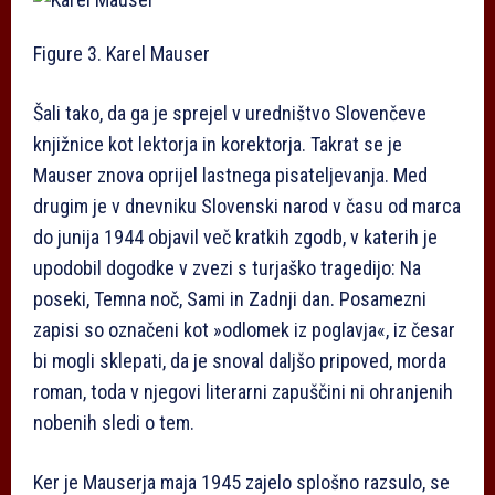
Figure 3. Karel Mauser
Šali tako, da ga je sprejel v uredništvo Slovenčeve
knjižnice kot lektorja in korektorja. Takrat se je
Mauser znova oprijel lastnega pisateljevanja. Med
drugim je v dnevniku Slovenski narod v času od marca
do junija 1944 objavil več kratkih zgodb, v katerih je
upodobil dogodke v zvezi s turjaško tragedijo: Na
poseki, Temna noč, Sami in Zadnji dan. Posamezni
zapisi so označeni kot »odlomek iz poglavja«, iz česar
bi mogli sklepati, da je snoval daljšo pripoved, morda
roman, toda v njegovi literarni zapuščini ni ohranjenih
nobenih sledi o tem.
Ker je Mauserja maja 1945 zajelo splošno razsulo, se