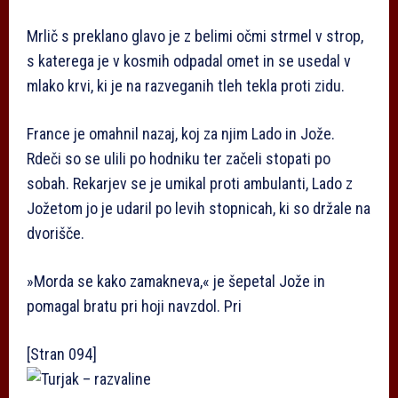
Mrlič s preklano glavo je z belimi očmi strmel v strop,
s katerega je v kosmih odpadal omet in se usedal v
mlako krvi, ki je na razveganih tleh tekla proti zidu.
France je omahnil nazaj, koj za njim Lado in Jože.
Rdeči so se ulili po hodniku ter začeli stopati po
sobah. Rekarjev se je umikal proti ambulanti, Lado z
Jožetom jo je udaril po levih stopnicah, ki so držale na
dvorišče.
»Morda se kako zamakneva,« je šepetal Jože in
pomagal bratu pri hoji navzdol. Pri
[Stran 094]