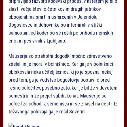
pripravljalo razvpiti kočevski proces, v katerem je bilo
zlasti večje število četnikov in drugih jetnikov
obsojenih na smrt in usmrčenih v Jelendolu.
Bogoslovce in duhovnike so internirali v stiški
samostan, od koder so se rešili po prihodu nemških
enot in peš vrnili v Ljubljano.
Mauserja so strahotni dogodki močno zdravstveno
zdelali in je moral v bolnišnico. Ker ga je v bolnišnici
obiskovala neka učiteljiščnica, ki jo je spoznal nekaj
pred tem, ga je vodstvo bogoslovja postavilo pred
resno odločitev, posebno zato, ker je bil že v devetem
semestru in že prejel subdiakonat. Mauser je se
odločil za odhod iz semenišča in se znašel na cesti. Iz
težavnega položaja ga je rešil Severin