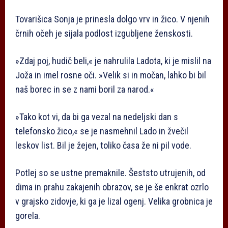
Tovarišica Sonja je prinesla dolgo vrv in žico. V njenih
črnih očeh je sijala podlost izgubljene ženskosti.
»Zdaj poj, hudič beli,« je nahrulila Ladota, ki je mislil na
Joža in imel rosne oči. »Velik si in močan, lahko bi bil
naš borec in se z nami boril za narod.«
»Tako kot vi, da bi ga vezal na nedeljski dan s
telefonsko žico,« se je nasmehnil Lado in žvečil
leskov list. Bil je žejen, toliko časa že ni pil vode.
Potlej so se ustne premaknile. Šeststo utrujenih, od
dima in prahu zakajenih obrazov, se je še enkrat ozrlo
v grajsko zidovje, ki ga je lizal ogenj. Velika grobnica je
gorela.