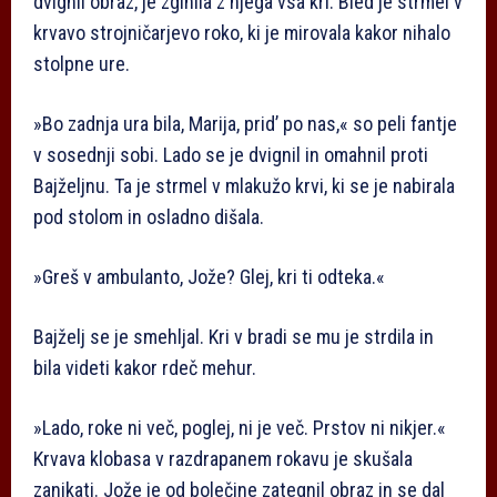
dvignil obraz, je zginila z njega vsa kri. Bled je strmel v
krvavo strojničarjevo roko, ki je mirovala kakor nihalo
stolpne ure.
»Bo zadnja ura bila, Marija, prid’ po nas,« so peli fantje
v sosednji sobi. Lado se je dvignil in omahnil proti
Bajželjnu. Ta je strmel v mlakužo krvi, ki se je nabirala
pod stolom in osladno dišala.
»Greš v ambulanto, Jože? Glej, kri ti odteka.«
Bajželj se je smehljal. Kri v bradi se mu je strdila in
bila videti kakor rdeč mehur.
»Lado, roke ni več, poglej, ni je več. Prstov ni nikjer.«
Krvava klobasa v razdrapanem rokavu je skušala
zanikati. Jože je od bolečine zategnil obraz in se dal