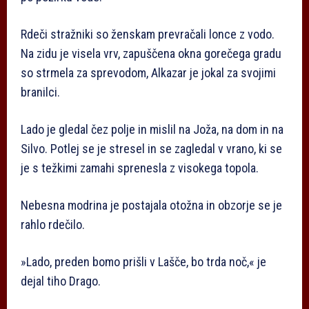
Rdeči stražniki so ženskam prevračali lonce z vodo.
Na zidu je visela vrv, zapuščena okna gorečega gradu
so strmela za sprevodom, Alkazar je jokal za svojimi
branilci.
Lado je gledal čez polje in mislil na Joža, na dom in na
Silvo. Potlej se je stresel in se zagledal v vrano, ki se
je s težkimi zamahi sprenesla z visokega topola.
Nebesna modrina je postajala otožna in obzorje se je
rahlo rdečilo.
»Lado, preden bomo prišli v Lašče, bo trda noč,« je
dejal tiho Drago.