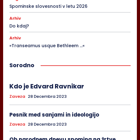
Spominske slovesnosti v letu 2026
Arhiv
Do kdaj?
Arhiv
»Transeamus usque Bethleem …«
Sorodno
Kdo je Edvard Ravnikar
Zaveza
28 Decembra 2023
Pesnik med sanjami in ideologijo
Zaveza
28 Decembra 2023
Ob narodnem dnevu spomina na žrtve