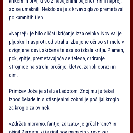
krikom in prvi, ki so z nasajenimi bajoneti rinili naprej,
so se umaknili. Nekdo se je s krvavo glavo premetaval
po kamnitih tleh.
»Naprej!« je bilo slišati kričanje izza ovinka. Nov val je
pljusknil nasproti, od strahu izbuljene oči so strmele v
dvignjene cevi, skrčena telesa so iskala kritja. Plamen,
pok, vpitje, premetavajoča se telesa, drdranje
strojnice na strehi, prošnje, kletve, zaripli obrazi in
dim.
Primčev Jože je stal za Ladotom. Znoj mu je tekel
izpod čelade in s stisnjenimi zobmi je pošiljal kroglo
za kroglo za ovinek.
»Zdržati moramo, fantje, zdržati,« je grčal Franc? in
ošinil Perneta, ki je rinil nov magacin v revolver.