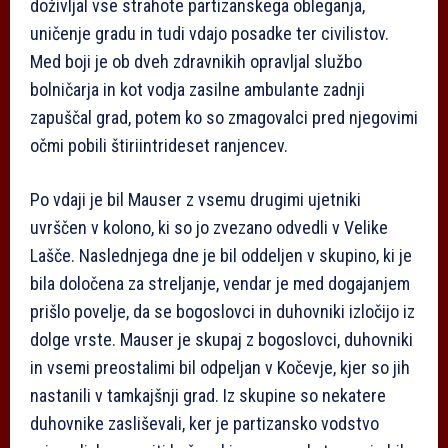
doživljal vse strahote partizanskega obleganja,
uničenje gradu in tudi vdajo posadke ter civilistov.
Med boji je ob dveh zdravnikih opravljal službo
bolničarja in kot vodja zasilne ambulante zadnji
zapuščal grad, potem ko so zmagovalci pred njegovimi
očmi pobili štiriintrideset ranjencev.
Po vdaji je bil Mauser z vsemu drugimi ujetniki
uvrščen v kolono, ki so jo zvezano odvedli v Velike
Lašče. Naslednjega dne je bil oddeljen v skupino, ki je
bila določena za streljanje, vendar je med dogajanjem
prišlo povelje, da se bogoslovci in duhovniki izločijo iz
dolge vrste. Mauser je skupaj z bogoslovci, duhovniki
in vsemi preostalimi bil odpeljan v Kočevje, kjer so jih
nastanili v tamkajšnji grad. Iz skupine so nekatere
duhovnike zasliševali, ker je partizansko vodstvo