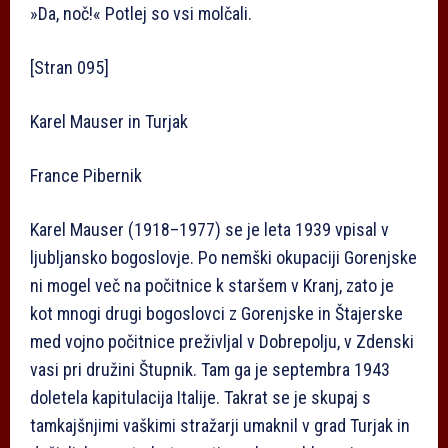
»Da, noč!« Potlej so vsi molčali.
[Stran 095]
Karel Mauser in Turjak
France Pibernik
Karel Mauser (1918–1977) se je leta 1939 vpisal v
ljubljansko bogoslovje. Po nemški okupaciji Gorenjske
ni mogel več na počitnice k staršem v Kranj, zato je
kot mnogi drugi bogoslovci z Gorenjske in Štajerske
med vojno počitnice preživljal v Dobrepolju, v Zdenski
vasi pri družini Štupnik. Tam ga je septembra 1943
doletela kapitulacija Italije. Takrat se je skupaj s
tamkajšnjimi vaškimi stražarji umaknil v grad Turjak in