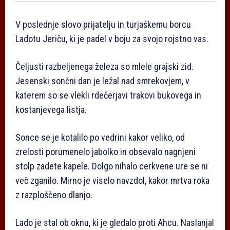
V poslednje slovo prijatelju in turjaškemu borcu
Ladotu Jeriču, ki je padel v boju za svojo rojstno vas.
Čeljusti razbeljenega železa so mlele grajski zid.
Jesenski sončni dan je ležal nad smrekovjem, v
katerem so se vlekli rdečerjavi trakovi bukovega in
kostanjevega listja.
Sonce se je kotalilo po vedrini kakor veliko, od
zrelosti porumenelo jabolko in obsevalo nagnjeni
stolp zadete kapele. Dolgo nihalo cerkvene ure se ni
več zganilo. Mirno je viselo navzdol, kakor mrtva roka
z razploščeno dlanjo.
Lado je stal ob oknu, ki je gledalo proti Ahcu. Naslanjal