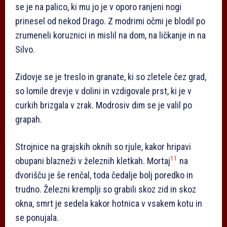
se je na palico, ki mu jo je v oporo ranjeni nogi
prinesel od nekod Drago. Z modrimi očmi je blodil po
zrumeneli koruznici in mislil na dom, na ličkanje in na
Silvo.
Zidovje se je treslo in granate, ki so zletele čez grad,
so lomile drevje v dolini in vzdigovale prst, ki je v
curkih brizgala v zrak. Modrosiv dim se je valil po
grapah.
Strojnice na grajskih oknih so rjule, kakor hripavi
11
obupani blazneži v železnih kletkah. Mortaj
na
dvorišču je še renčal, toda čedalje bolj poredko in
trudno. Železni kremplji so grabili skoz zid in skoz
okna, smrt je sedela kakor hotnica v vsakem kotu in
se ponujala.