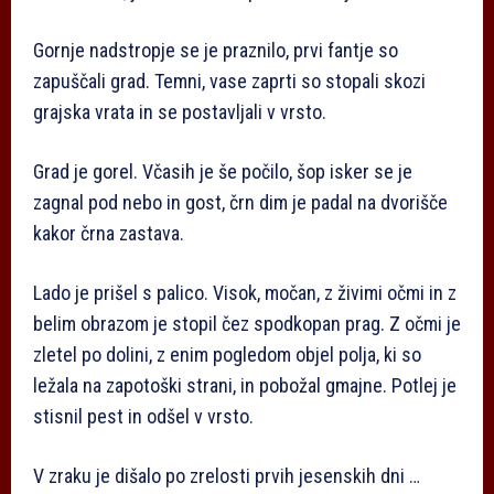
Gornje nadstropje se je praznilo, prvi fantje so
zapuščali grad. Temni, vase zaprti so stopali skozi
grajska vrata in se postavljali v vrsto.
Grad je gorel. Včasih je še počilo, šop isker se je
zagnal pod nebo in gost, črn dim je padal na dvorišče
kakor črna zastava.
Lado je prišel s palico. Visok, močan, z živimi očmi in z
belim obrazom je stopil čez spodkopan prag. Z očmi je
zletel po dolini, z enim pogledom objel polja, ki so
ležala na zapotoški strani, in pobožal gmajne. Potlej je
stisnil pest in odšel v vrsto.
V zraku je dišalo po zrelosti prvih jesenskih dni …