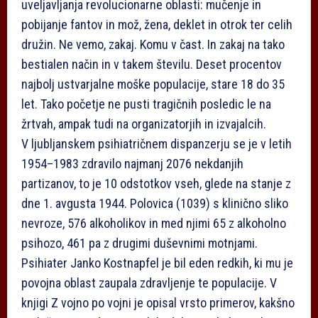
uveljavljanja revolucionarne oblasti: mučenje in
pobijanje fantov in mož, žena, deklet in otrok ter celih
družin. Ne vemo, zakaj. Komu v čast. In zakaj na tako
bestialen način in v takem številu. Deset procentov
najbolj ustvarjalne moške populacije, stare 18 do 35
let. Tako početje ne pusti tragičnih posledic le na
žrtvah, ampak tudi na organizatorjih in izvajalcih.
V ljubljanskem psihiatričnem dispanzerju se je v letih
1954–1983 zdravilo najmanj 2076 nekdanjih
partizanov, to je 10 odstotkov vseh, glede na stanje z
dne 1. avgusta 1944. Polovica (1039) s klinično sliko
nevroze, 576 alkoholikov in med njimi 65 z alkoholno
psihozo, 461 pa z drugimi duševnimi motnjami.
Psihiater Janko Kostnapfel je bil eden redkih, ki mu je
povojna oblast zaupala zdravljenje te populacije. V
knjigi Z vojno po vojni je opisal vrsto primerov, kakšno