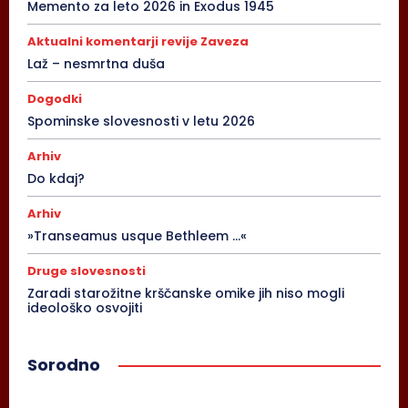
Memento za leto 2026 in Exodus 1945
Aktualni komentarji revije Zaveza
Laž – nesmrtna duša
Dogodki
Spominske slovesnosti v letu 2026
Arhiv
Do kdaj?
Arhiv
»Transeamus usque Bethleem …«
Druge slovesnosti
Zaradi starožitne krščanske omike jih niso mogli
ideološko osvojiti
Sorodno