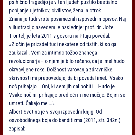
psihično tragedijo je v teh ljudeh pustilo bestialno
pobijanje ujetnikov, civilistov, žena in otrok.
Znana je tudi vrsta posameznih izpovedi in opisov. Naj
v ilustracijo navedem le naslednje: prof. dr. Jože
Trontelj je leta 2011 v govoru na Ptuju povedal:
»Zločin je prizadel tudi nekatere od tistih, ki so ga
zaukazali. Vem za intimno tožbo znanega
revolucionarja – o njem je bilo rečeno, da je imel hudo
okrvavljene roke. Dolžnost varovanja zdravniške
skrivnosti mi prepoveduje, da bi povedal imel. ‘Vsako
noč prihajajo … Oni, ki sem jih dal pobiti … Hudo je.
Vsako noč mi prihajajo pred oči in me mučijo. Bojim se
umreti. Čakajo me …’«
Albert Svetina je v svoji izpovedni knjigi Od
osvobodilnega boja do banditizma (2011, str. 342n.)
zapisal: