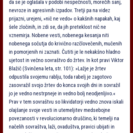
da se je oglašala v podobi nespečnosti, morečih sanj,
nevroze in agresivnih izpadov. Tretji pa na videz
prijazni, urejeni, »nič ne vedo« o kakšnih napakah, kaj
šele zločinih, in zdi se, da jih preteklost nič ne
vznemirja. Nobene vesti, nobenega kesanja niti
nobenega sočutja do krivično razčlovečenih, mučenih
in pomorjenih ni zaznati. Čutiti je le nekakšno hladno
ujetost in večno sovraštvo do žrtev. In kot pravi Viktor
Blažič (Svinčena leta, str. 101): »Lažje je žrtev
odpustila svojemu rablju, toda rabelj je zagotovo
zasovražil svojo žrtev do konca svojih dni in sovražil
jo je vedno nestrpneje in vedno bolj neodjenljivo.«
Prav v tem sovraštvu so likvidatorji vedno znova iskali
olajšanje svoje vesti in utemeljitev medsebojne
povezanosti v revolucionarno druščino, ki temelji na
načelih sovraštva, laži, ovaduštva, pravici ubijati in