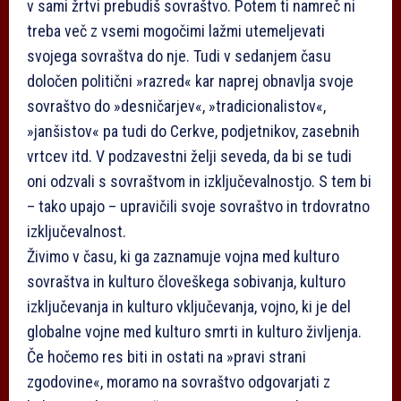
v sami žrtvi prebudiš sovraštvo. Potem ti namreč ni
treba več z vsemi mogočimi lažmi utemeljevati
svojega sovraštva do nje. Tudi v sedanjem času
določen politični »razred« kar naprej obnavlja svoje
sovraštvo do »desničarjev«, »tradicionalistov«,
»janšistov« pa tudi do Cerkve, podjetnikov, zasebnih
vrtcev itd. V podzavestni želji seveda, da bi se tudi
oni odzvali s sovraštvom in izključevalnostjo. S tem bi
– tako upajo – upravičili svoje sovraštvo in trdovratno
izključevalnost.
Živimo v času, ki ga zaznamuje vojna med kulturo
sovraštva in kulturo človeškega sobivanja, kulturo
izključevanja in kulturo vključevanja, vojno, ki je del
globalne vojne med kulturo smrti in kulturo življenja.
Če hočemo res biti in ostati na »pravi strani
zgodovine«, moramo na sovraštvo odgovarjati z