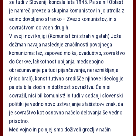
se tudi v Sloveniji končala leta 1945. Pa se ni! Oblast
je namreč prevzela skupina komunistov in jo utrdila z
edino dovoljeno stranko – Zvezo komunistov, in s
sovraštvom do vseh drugih.
V svoji novi knjigi (Komunistični strah v gatah) Jože
dežman navaja naslednje značilnosti povojnega
komunizma: laž, zapoved molka, ovaduštvo, sovraštvo
do Cerkve, lahkotnost ubijanja, medsebojno
obračunavanje pa tudi pijančevanje, nerazmišljanje
(niso brali), konstitutivno središče njihove ideologije
pa sta bila zločin in dolžnost sovraštva. Če nisi
sovražil, nisi bil komunist! In tudi v sedanji slovenski
politiki je vedno novo ustvarjanje »fašistov« znak, da
je sovraštvo kot osnovno načelo delovanja še vedno
prisotno.
Med vojno in po njej smo doživeli grozljiv način