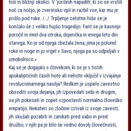
hiši in bližnji okolici. V ‘jurišnih napadih’, ki so se vrstili
noč za nočjo, je zverinsko vpil in razbil vse, kar mu je
prišlo pod roke. /…/ Trpljenje celotne hiše se je
končalo še z veliko hujšo tragedijo. Fant se je kasneje
poročil in imel dva otroka, dojenčka in enega leto dni
starega. Ko je od njega zbežala žena, jima je polomil
roke in noge in ju vrgel v Savo, njega pa so odpeljali v
umobolnico.«
Kaj se je dogajalo s človekom, ki se je v tistih
apokaliptičnih časih hote ali nehote vključil v izvajanje
revolucionarnega nasilja? Redkim je uspelo zavestno
obsoditi svoja dejanja, jih izpovedati sebi in drugim,
se jih pokesati in zopet vzpostaviti normalno človeško
empatijo. Nekateri so zločine izrivali iz svoje zavesti,
jih skušali pozabiti in zanikati pred sabo in pred
družbo, v njih pa je bilo še vedno dovolj človečnosti,