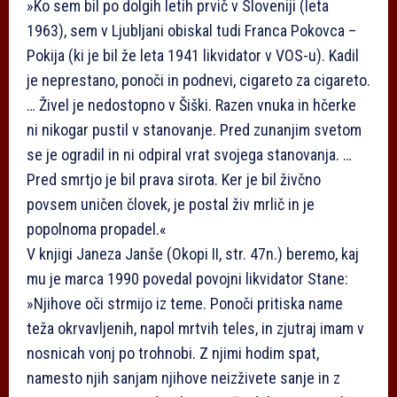
»Ko sem bil po dolgih letih prvič v Sloveniji (leta
1963), sem v Ljubljani obiskal tudi Franca Pokovca –
Pokija (ki je bil že leta 1941 likvidator v VOS-u). Kadil
je neprestano, ponoči in podnevi, cigareto za cigareto.
… Živel je nedostopno v Šiški. Razen vnuka in hčerke
ni nikogar pustil v stanovanje. Pred zunanjim svetom
se je ogradil in ni odpiral vrat svojega stanovanja. …
Pred smrtjo je bil prava sirota. Ker je bil živčno
povsem uničen človek, je postal živ mrlič in je
popolnoma propadel.«
V knjigi Janeza Janše (Okopi II, str. 47n.) beremo, kaj
mu je marca 1990 povedal povojni likvidator Stane:
»Njihove oči strmijo iz teme. Ponoči pritiska name
teža okrvavljenih, napol mrtvih teles, in zjutraj imam v
nosnicah vonj po trohnobi. Z njimi hodim spat,
namesto njih sanjam njihove neizživete sanje in z