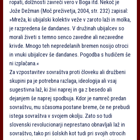
ropati, dolžnosti zavreči vero v Boga itd. Nekoč je
Jože Dežman (Moč preživetja, 2004, str. 232) zapisal:
»Mreža, ki ubijalski kolektiv veže v zaroto laži in molka,
je razpredena še dandanes. V družinah ubijalcev so
morali živeti s temno senco zavedne ali nezavedne
krivde. Mnogo teh nepredelanih bremen nosijo otroci
in vnuki ubijalcev še dandanes. Pogodba s hudičem še
ni izplačana.«
Za vzpostavitev sovraštva proti človeku ali družbeni
skupini pa je potrebna razlaga, ideologija ali vsaj
sugestivna laž, ki živi naprej in ga z besedo ali
dejanjem še naprej spodbuja. Kdor je namreč predan
sovraštvu, mu sčasoma postane breme, če ne prebudi
istega sovraštva v svojem okolju. Zato so tudi
slovenski revolucionarji neprestano obnavljali laž in
sovraštvo, tako pri šolskih kot tudi pri svojih otrocih