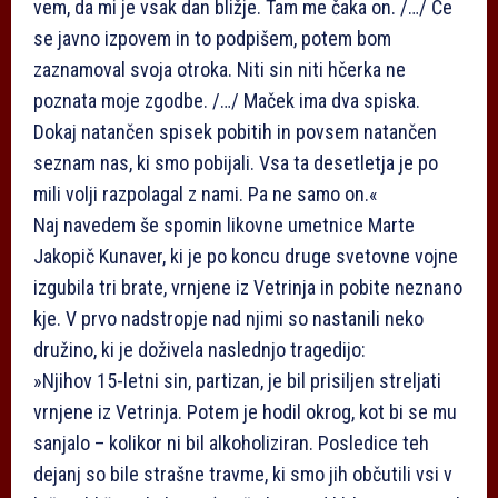
vem, da mi je vsak dan bližje. Tam me čaka on. /…/ Če
se javno izpovem in to podpišem, potem bom
zaznamoval svoja otroka. Niti sin niti hčerka ne
poznata moje zgodbe. /…/ Maček ima dva spiska.
Dokaj natančen spisek pobitih in povsem natančen
seznam nas, ki smo pobijali. Vsa ta desetletja je po
mili volji razpolagal z nami. Pa ne samo on.«
Naj navedem še spomin likovne umetnice Marte
Jakopič Kunaver, ki je po koncu druge svetovne vojne
izgubila tri brate, vrnjene iz Vetrinja in pobite neznano
kje. V prvo nadstropje nad njimi so nastanili neko
družino, ki je doživela naslednjo tragedijo:
»Njihov 15-letni sin, partizan, je bil prisiljen streljati
vrnjene iz Vetrinja. Potem je hodil okrog, kot bi se mu
sanjalo – kolikor ni bil alkoholiziran. Posledice teh
dejanj so bile strašne travme, ki smo jih občutili vsi v