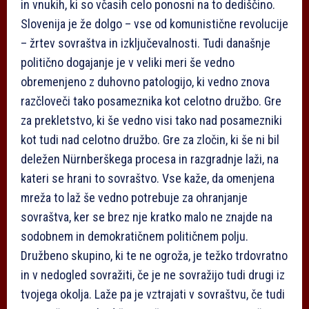
in vnukih, ki so včasih celo ponosni na to dediščino.
Slovenija je že dolgo – vse od komunistične revolucije
– žrtev sovraštva in izključevalnosti. Tudi današnje
politično dogajanje je v veliki meri še vedno
obremenjeno z duhovno patologijo, ki vedno znova
razčloveči tako posameznika kot celotno družbo. Gre
za prekletstvo, ki še vedno visi tako nad posamezniki
kot tudi nad celotno družbo. Gre za zločin, ki še ni bil
deležen Nürnberškega procesa in razgradnje laži, na
kateri se hrani to sovraštvo. Vse kaže, da omenjena
mreža to laž še vedno potrebuje za ohranjanje
sovraštva, ker se brez nje kratko malo ne znajde na
sodobnem in demokratičnem političnem polju.
Družbeno skupino, ki te ne ogroža, je težko trdovratno
in v nedogled sovražiti, če je ne sovražijo tudi drugi iz
tvojega okolja. Laže pa je vztrajati v sovraštvu, če tudi