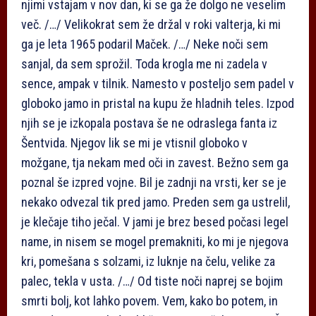
njimi vstajam v nov dan, ki se ga že dolgo ne veselim
več. /…/ Velikokrat sem že držal v roki valterja, ki mi
ga je leta 1965 podaril Maček. /…/ Neke noči sem
sanjal, da sem sprožil. Toda krogla me ni zadela v
sence, ampak v tilnik. Namesto v posteljo sem padel v
globoko jamo in pristal na kupu že hladnih teles. Izpod
njih se je izkopala postava še ne odraslega fanta iz
Šentvida. Njegov lik se mi je vtisnil globoko v
možgane, tja nekam med oči in zavest. Bežno sem ga
poznal še izpred vojne. Bil je zadnji na vrsti, ker se je
nekako odvezal tik pred jamo. Preden sem ga ustrelil,
je klečaje tiho ječal. V jami je brez besed počasi legel
name, in nisem se mogel premakniti, ko mi je njegova
kri, pomešana s solzami, iz luknje na čelu, velike za
palec, tekla v usta. /…/ Od tiste noči naprej se bojim
smrti bolj, kot lahko povem. Vem, kako bo potem, in