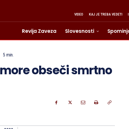
VIDEO
KAJ JE TREBA VEDETI
Revija Zaveza
Slovesnosti
Spominj
5
min.
zmore obseči smrtno