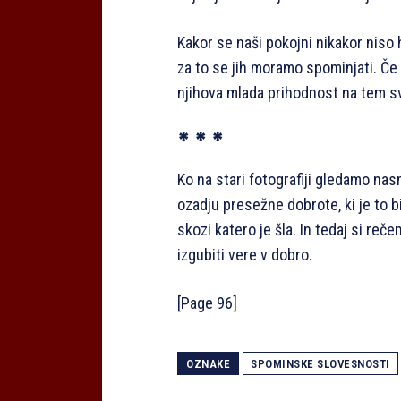
Kakor se naši pokojni nikakor niso 
za to se jih moramo spominjati. Če 
njihova mlada prihodnost na tem sv
* * *
Ko na stari fotografiji gledamo na
ozadju presežne dobrote, ki je to bi
skozi katero je šla. In tedaj si re
izgubiti vere v dobro.
[Page 96]
OZNAKE
SPOMINSKE SLOVESNOSTI