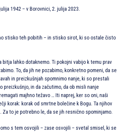
ulija 1942 – v Borovnici, 2. julija 2023.
 stisko teh pobitih – in stisko sirot, ki so ostale čisto
a bitja lahko dotaknemo. Ti pokojni vabijo k temu prav
ozabimo. To, da jih ne pozabimo, konkretno pomeni, da se
žavah in preizkušnjah spomnimo nanje, ki so prestali
o preizkušnjo, in da začutimo, da ob misli nanje
magati majhno težavo … Iti naprej, ker so oni, naši
ečji korak: korak od smrtne bolečine k Bogu. Ta njihov
. Za to je potrebno le, da se jih resnično spominjamo.
omo s tem osvojili – zase osvojili – svetal smisel, ki se