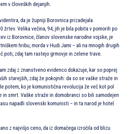
em v človeških dejanjih.
entira, da je župniji Borovnica prizadejala
žrtev. Velika večina, 94, jih je bila pobita v pomorih po
cev iz Borovnice, članov slovenske narodne vojske, je
tniškem hribu, morda v Hudi Jami – ali na mnogih drugih
več poti, zdaj tam rastejo grmovje in zelene trave.
nam zdaj z znanstveno evidenco dokazuje, kar so poprej
ših starejših, zdaj že pokojnih: da so se vaške straže in
le potem, ko je komunistična revolucija že več kot pol
je in smrt. Vaške straže in domobranci so bili samodejen
času napadli slovenski komunisti – in ta narod je hotel
ano z najvišjo ceno, da iz domačega izročila od blizu