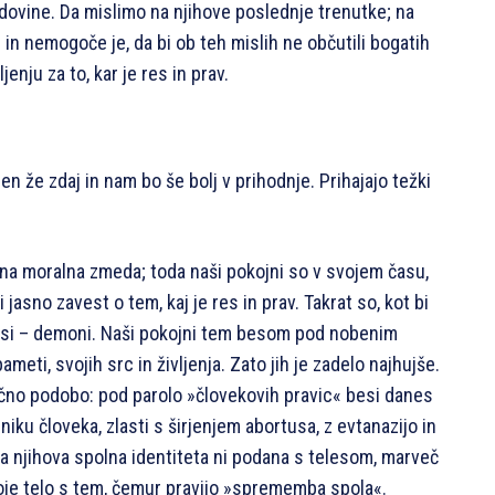
dovine. Da mislimo na njihove poslednje trenutke; na
– in nemogoče je, da bi ob teh mislih ne občutili bogatih
enju za to, kar je res in prav.
en že zdaj in nam bo še bolj v prihodnje. Prihajajo težki
na moralna zmeda; toda naši pokojni so v svojem času,
i jasno zavest o tem, kaj je res in prav. Takrat so, kot bi
besi – demoni. Naši pokojni tem besom pod nobenim
meti, svojih src in življenja. Zato jih je zadelo najhujše.
čno podobo: pod parolo »človekovih pravic« besi danes
niku človeka, zlasti s širjenjem abortusa, z evtanazijo in
da njihova spolna identiteta ni podana s telesom, marveč
svoje telo s tem, čemur pravijo »sprememba spola«.