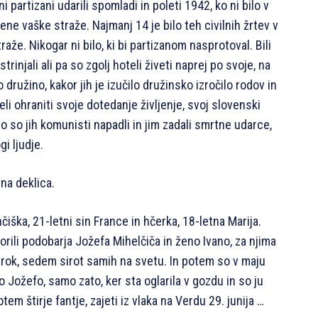
i partizani udarili spomladi in poleti 1942, ko ni bilo v
ne vaške straže. Najmanj 14 je bilo teh civilnih žrtev v
že. Nikogar ni bilo, ki bi partizanom nasprotoval. Bili
trinjali ali pa so zgolj hoteli živeti naprej po svoje, na
jo družino, kakor jih je izučilo družinsko izročilo rodov in
li ohraniti svoje dotedanje življenje, svoj slovenski
ato so jih komunisti napadli in jim zadali smrtne udarce,
gi ljudje.
tna deklica.
čiška, 21-letni sin France in hčerka, 18-letna Marija.
morili podobarja Jožefa Mihelčiča in ženo Ivano, za njima
rok, sedem sirot samih na svetu. In potem so v maju
o Jožefo, samo zato, ker sta oglarila v gozdu in so ju
otem štirje fantje, zajeti iz vlaka na Verdu 29. junija …