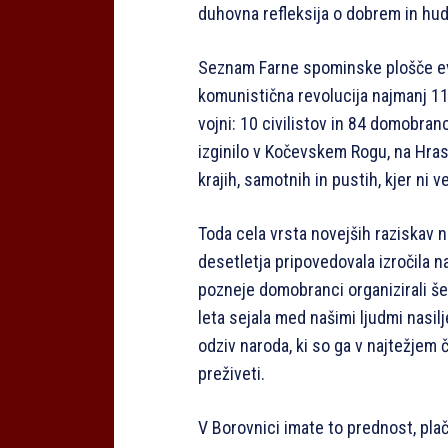
duhovna refleksija o dobrem in hud
Seznam Farne spominske plošče evid
komunistična revolucija najmanj 110 
vojni: 10 civilistov in 84 domobran
izginilo v Kočevskem Rogu, na Hras
krajih, samotnih in pustih, kjer ni 
Toda cela vrsta novejših raziskav 
desetletja pripovedovala izročila na
pozneje domobranci organizirali še
leta sejala med našimi ljudmi nasil
odziv naroda, ki so ga v najtežjem 
preživeti.
V Borovnici imate to prednost, plač