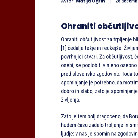
Avtor:
Matija Ogrin
28 decemb
Ohraniti občutljiv
Ohraniti občutljivost za trpljenje bl
[1] čedalje težje in redkejše. Življe
povrhnjici stvari. Za občutljivost, č
osebi, se poglobiti v njeno osebno 
pred slovensko zgodovino. Toda to 
spominjanje je potrebno, da motrimo
dobro in slabo; zato je spominjanje
življenja.
Zato je tem bolj dragoceno, da Borov
hudem času zadelo trpljenje in smr
ljudje: v nas je spomin na zgodovi