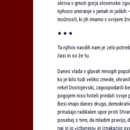
skriva v gmoti gorja slovenske zgo
njihovo umiranje v jamah in jaških 
možnosti, ki jih imamo v svojem življ
* * *
Ta njihov navdih nam je zelo potreb
časi in so že tu.
Danes vlada v glavah mnogih popol
ko je bilo tudi veliko zmede, ohranil
rekel Dostojevski, zagospodarili 
pogojem niso hoteli predati svoje pa
Besi imajo danes drugo, demokrati
prinašajo radikalen upor proti Stvar
posebej s tem, da mladim pravijo, 
naj si jo »izberejo« in iznakazijo 