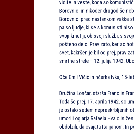
vidite in veste, koga so komunističn
Borovnici in nikoder drugod še nobe
Borovnici pred nastankom vaške stra
pa so ljudje, ki se s komunisti niso s
svoji kmetiji, ob svoji službi, s svo
pošteno delo. Prav zato, ker so hote
svet, kakršen je bil od prej, prav z
smrtne strele – 12. julija 1942. Ubo
Oče Emil Vičič in hčerka Ivka, 15-le
Družina Lončar, starša Franc in Fran
Toda še prej, 17. aprila 1942, so u
je ostalo sedem nepreskrbljenih ot
umorili oglarja Rafaela Hvalo in žen
obdolžili, da ovajata Italijanom. In p