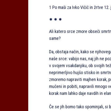
1 Po maši za Ivko Vičič in žrtve 12. j
* * *
Ali katero srce zmore obseči smrtno
same?
Da, obstaja način, kako se njihoveg
naše srce: vabijo nas, naj jih ne p
v svojem vsakdanjiku, ob svojih te
neprimerljivo hujšo stisko in smrtn
zmoremo napraviti majhen korak, pre
mučeni in pobiti, napravili mnogo v
korak nam lahko daje navdih in elan
Če se jih bomo tako spominjali, si b