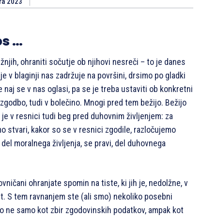
ra 2023
os …
ižnjih, ohraniti sočutje ob njihovi nesreči – to je danes
nje v blaginji nas zadržuje na površini, drsimo po gladki
e naj se v nas oglasi, pa se je treba ustaviti ob konkretni
zgodbo, tudi v bolečino. Mnogi pred tem bežijo. Bežijo
je v resnici tudi beg pred duhovnim življenjem: za
 stvari, kakor so se v resnici zgodile, razločujemo
 del moralnega življenja, se pravi, del duhovnega
ničani ohranjate spomin na tiste, ki jih je, nedolžne, v
t. S tem ravnanjem ste (ali smo) nekoliko posebni
no ne samo kot zbir zgodovinskih podatkov, ampak kot