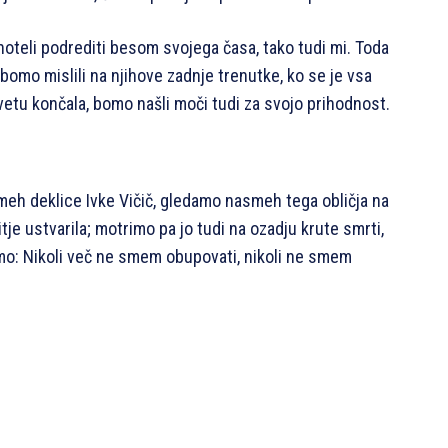
hoteli podrediti besom svojega časa, tako tudi mi. Toda
bomo mislili na njihove zadnje trenutke, ko se je vsa
etu končala, bomo našli moči tudi za svojo prihodnost.
smeh deklice Ivke Vičič, gledamo nasmeh tega obličja na
tje ustvarila; motrimo pa jo tudi na ozadju krute smrti,
čemo: Nikoli več ne smem obupovati, nikoli ne smem