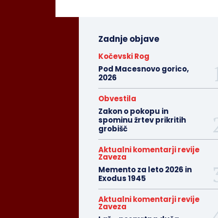
Zadnje objave
Kočevski Rog
Pod Macesnovo gorico,
2026
Obvestila
Zakon o pokopu in
spominu žrtev prikritih
grobišč
Aktualni komentarji revije
Zaveza
Memento za leto 2026 in
Exodus 1945
Aktualni komentarji revije
Zaveza