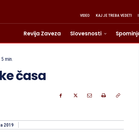
VIDEO
KAJ JE TREBA VEDETI
Revija Zaveza
Slovesnosti
Spominj
5
min.
ake časa
ra 2019