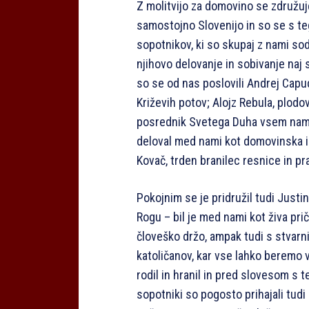
Z molitvijo za domovino se združuje
samostojno Slovenijo in so se s teg
sopotnikov, ki so skupaj z nami sod
njihovo delovanje in sobivanje na
so se od nas poslovili Andrej Capu
Križevih potov; Alojz Rebula, plodovi
posrednik Svetega Duha vsem nam, ki
deloval med nami kot domovinska in
Kovač, trden branilec resnice in p
Pokojnim se je pridružil tudi Justi
Rogu – bil je med nami kot živa pr
človeško držo, ampak tudi s stvar
katoličanov, kar vse lahko beremo v 
rodil in hranil in pred slovesom s 
sopotniki so pogosto prihajali tudi