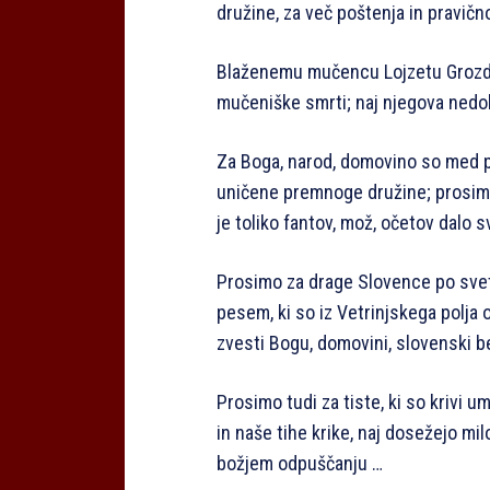
družine, za več poštenja in pravično
Blaženemu mučencu Lojzetu Grozdetu
mučeniške smrti; naj njegova nedol
Za Boga, narod, domovino so med po
uničene premnoge družine; prosimo 
je toliko fantov, mož, očetov dalo s
Prosimo za drage Slovence po svetu
pesem, ki so iz Vetrinjskega polja 
zvesti Bogu, domovini, slovenski be
Prosimo tudi za tiste, ki so krivi um
in naše tihe krike, naj dosežejo mil
božjem odpuščanju …