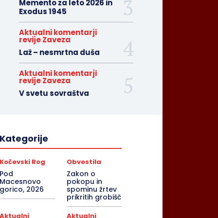
Memento za leto 2026 in
Exodus 1945
Aktualni komentarji
revije Zaveza
Laž – nesmrtna duša
Aktualni komentarji
revije Zaveza
V svetu sovraštva
Kategorije
Kočevski Rog
Obvestila
Pod
Zakon o
Macesnovo
pokopu in
gorico, 2026
spominu žrtev
prikritih grobišč
Aktualni
Aktualni