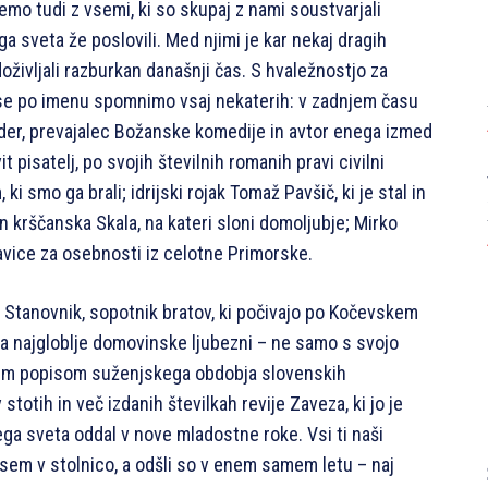
mo tudi z vsemi, ki so skupaj z nami soustvarjali
a sveta že poslovili. Med njimi je kar nekaj dragih
oživljali razburkan današnji čas. S hvaležnostjo za
j se po imenu spomnimo vsaj nekaterih: v zadnjem času
der, prevajalec Božanske komedije in avtor enega izmed
t pisatelj, po svojih številnih romanih pravi civilni
 smo ga brali; idrijski rojak Tomaž Pavšič, ki je stal in
 krščanska Skala, na kateri sloni domoljubje; Mirko
ravice za osebnosti iz celotne Primorske.
n Stanovnik, sopotnik bratov, ki počivajo po Kočevskem
iča najgloblje domovinske ljubezni – ne samo s svojo
nim popisom suženjskega obdobja slovenskih
stotih in več izdanih številkah revije Zaveza, ki jo je
tega sveta oddal v nove mladostne roke. Vsi ti naši
 sem v stolnico, a odšli so v enem samem letu – naj