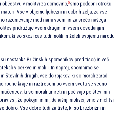
5
 občestvu v molitvi za domovino,
smo podobni otroku,
i materi. Vse v objemu ljubezni in dobrih želja, za vse
jno razumevanje med nami vsemi in za srečo našega
molitev pridružuje vsem drugim in vsem dosedanjim
m, ki so skozi čas tudi molili in želeli svojemu narodu
času nastanka Brižinskih spomenikov pred tisoč in več
atekali v cerkve in molili. In naprej, spomnimo se
in številnih drugih, vse do rojakov, ki so morali zaradi
je rodne kraje in raztreseni po vsem svetu še vedno
mučencev, ki so morali umreti in počivajo po številnih
 prav vsi, že pokojni in mi, današnji molivci, smo v molitvi
 dobro. Vse dobro tudi za tiste, ki so brezbrižni in