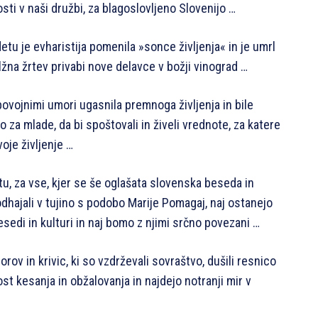
sti v naši družbi, za blagoslovljeno Slovenijo …
 je evharistija pomenila »sonce življenja« in je umrl
žna žrtev privabi nove delavce v božji vinograd …
vojnimi umori ugasnila premnoga življenja in bile
za mlade, da bi spoštovali in živeli vrednote, za katere
voje življenje …
, za vse, kjer se še oglašata slovenska beseda in
odhajali v tujino s podobo Marije Pomagaj, naj ostanejo
sedi in kulturi in naj bomo z njimi srčno povezani …
orov in krivic, ki so vzdrževali sovraštvo, dušili resnico
ost kesanja in obžalovanja in najdejo notranji mir v