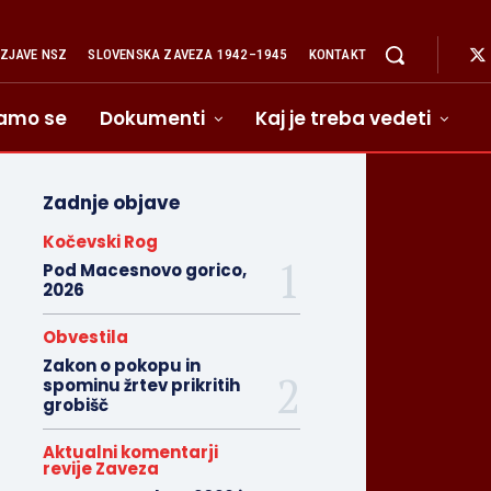
IZJAVE NSZ
SLOVENSKA ZAVEZA 1942–1945
KONTAKT
amo se
Dokumenti
Kaj je treba vedeti
Zadnje objave
Kočevski Rog
Pod Macesnovo gorico,
2026
Obvestila
Zakon o pokopu in
spominu žrtev prikritih
grobišč
Aktualni komentarji
revije Zaveza