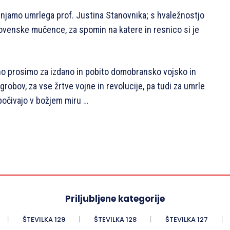
jamo umrlega prof. Justina Stanovnika; s hvaležnostjo
lovenske mučence, za spomin na katere in resnico si je
o prosimo za izdano in pobito domobransko vojsko in
grobov, za vse žrtve vojne in revolucije, pa tudi za umrle
počivajo v božjem miru …
Priljubljene kategorije
ŠTEVILKA 129
ŠTEVILKA 128
ŠTEVILKA 127