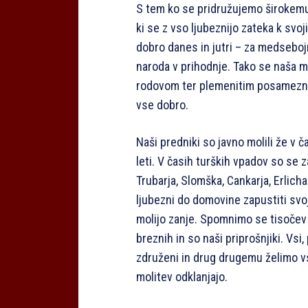
S tem ko se pridružujemo širokemu
ki se z vso ljubeznijo zateka k svoj
dobro danes in jutri – za medsebo
naroda v prihodnje. Tako se naša 
rodovom ter plemenitim posamezniko
vse dobro.
Naši predniki so javno molili že v 
leti. V časih turških vpadov so se z
Trubarja, Slomška, Cankarja, Erlicha 
ljubezni do domovine zapustiti svo
molijo zanje. Spomnimo se tisočev 
breznih in so naši priprošnjiki. Vsi,
združeni in drug drugemu želimo vse
molitev odklanjajo.