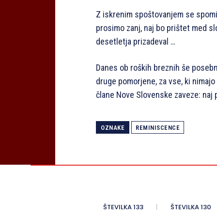
Z iskrenim spoštovanjem se spomin
prosimo zanj, naj bo prištet med s
desetletja prizadeval …
Danes ob roških breznih še posebn
druge pomorjene, za vse, ki nimajo 
člane Nove Slovenske zaveze: naj 
OZNAKE
REMINISCENCE
ŠTEVILKA 133
ŠTEVILKA 130