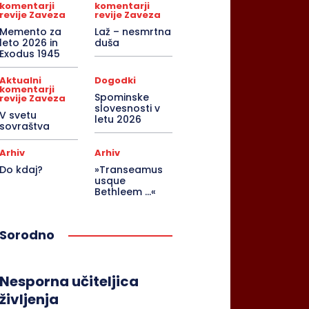
komentarji
komentarji
revije Zaveza
revije Zaveza
Memento za
Laž – nesmrtna
leto 2026 in
duša
Exodus 1945
Aktualni
Dogodki
komentarji
Spominske
revije Zaveza
slovesnosti v
V svetu
letu 2026
sovraštva
Arhiv
Arhiv
Do kdaj?
»Transeamus
usque
Bethleem …«
Sorodno
Nesporna učiteljica
življenja