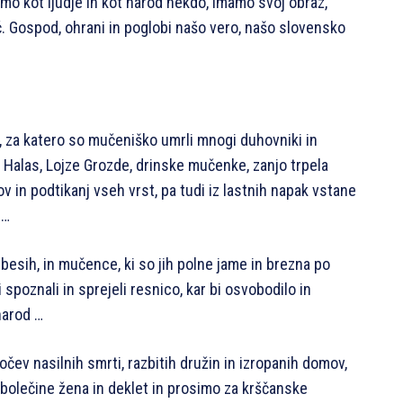
smo kot ljudje in kot narod nekdo, imamo svoj obraz,
č. Gospod, ohrani in poglobi našo vero, našo slovensko
 za katero so mučeniško umrli mnogi duhovniki in
jel Halas, Lojze Grozde, drinske mučenke, zanjo trpela
v in podtikanj vseh vrst, pa tudi iz lastnih napak vstane
 …
besih, in mučence, ki so jih polne jame in brezna po
i spoznali in sprejeli resnico, kar bi osvobodilo in
narod …
čev nasilnih smrti, razbitih družin in izropanih domov,
 bolečine žena in deklet in prosimo za krščanske