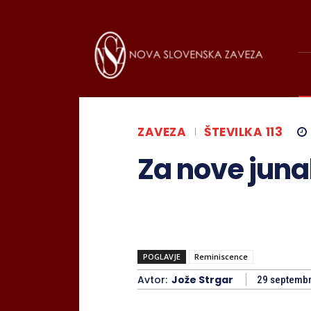
ZAVEZA
ŠTEVILKA 113
Za nove jun
POGLAVJE
Reminiscence
Avtor:
Jože Strgar
29 septemb