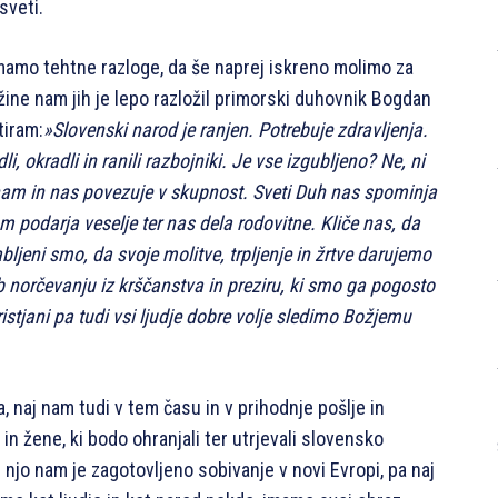
sveti.
 imamo tehtne razloge, da še naprej iskreno molimo za
užine nam jih je lepo razložil primorski duhovnik Bogdan
tiram:
»Slovenski narod je ranjen. Potrebuje zdravljenja.
, okradli in ranili razbojniki. Je vse izgubljeno? Ne, ni
nam in nas povezuje v skupnost. Sveti Duh nas spominja
m podarja veselje ter nas dela rodovitne. Kliče nas, da
ljeni smo, da svoje molitve, trpljenje in žrtve darujemo
 norčevanju iz krščanstva in preziru, ki smo ga pogosto
istjani pa tudi vsi ljudje dobre volje sledimo Božjemu
naj nam tudi v tem času in v prihodnje pošlje in
n žene, ki bodo ohranjali ter utrjevali slovensko
njo nam je zagotovljeno sobivanje v novi Evropi, pa naj