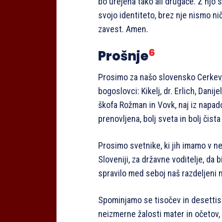
bo urejena tako ali drugače. Z njo 
svojo identiteto, brez nje nismo ni
zavest. Amen.
6
Prošnje
Prosimo za našo slovensko Cerkev,
bogoslovci: Kikelj, dr. Erlich, Dani
škofa Rožman in Vovk, naj iz napado
prenovljena, bolj sveta in bolj čista
Prosimo svetnike, ki jih imamo v ne
Sloveniji, za državne voditelje, da b
spravilo med seboj naš razdeljeni 
Spominjamo se tisočev in desettiso
neizmerne žalosti mater in očetov,