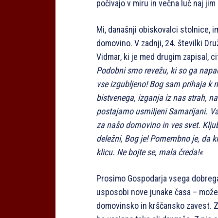
počivajo v miru in večna luč naj jim 
Mi, današnji obiskovalci stolnice,
domovino. V zadnji, 24. številki Dr
Vidmar, ki je med drugim zapisal, ci
Podobni smo revežu, ki so ga napadli
vse izgubljeno! Bog sam prihaja k 
bistvenega, izganja iz nas strah, na
postajamo usmiljeni Samarijani. Vab
za našo domovino in ves svet. Kljub
deležni, Bog je! Pomembno je, da kr
klicu. Ne bojte se, mala čreda!«
Prosimo Gospodarja vsega dobrega, 
usposobi nove junake časa – može i
domovinsko in krščansko zavest. Z 