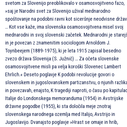
svetom za Slovenijo preoblikovalo v osamosvojitveno fazo,
»saj je Narodni svet za Slovenijo užival mednarodno
spoštovanje na podobni ravni kot siceršnje neodvisne drža
… Kot vse kaže, ima slovenska osamosvojitvena misel svoj
mednarodni in svoj slovenski začetek. Mednarodni je starejš
in je povezan z znamenitim sociologom Arnoldom J.
Toynbeejem (1889-1975), ki je leta 1915 zapisal besedno
zvezo država Slovenija (S. Južnič) … Za očeta slovenske
osamosvojitvene misli pa velja koroški Slovenec Lambert
Ehrlich.« Deseto poglavje K podobi revolucije govori o
slovenskem in jugoslovanskem partizanstvu, o njunih razlik
in povezavah, enajsto, K tragediji naproti, o času po kapitulac
Italije do Londonskega memoranduma (1954) in Avstrijske
državne pogodbe (1955), ki sta določila meje znotraj
slovenskega narodnega ozemlja med Italijo, Avstrijo in
Jugoslavijo. Dvanajsto poglavje »Hrast se omaje in hrib,