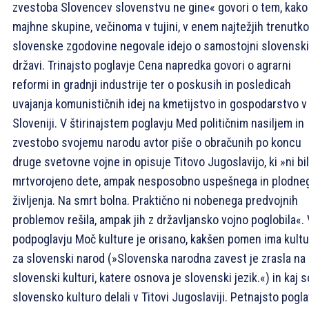
zvestoba Slovencev slovenstvu ne gine« govori o tem, kako
majhne skupine, večinoma v tujini, v enem najtežjih trenutk
slovenske zgodovine negovale idejo o samostojni slovenski
državi. Trinajsto poglavje Cena napredka govori o agrarni
reformi in gradnji industrije ter o poskusih in posledicah
uvajanja komunističnih idej na kmetijstvo in gospodarstvo v
Sloveniji. V štirinajstem poglavju Med političnim nasiljem in
zvestobo svojemu narodu avtor piše o obračunih po koncu
druge svetovne vojne in opisuje Titovo Jugoslavijo, ki »ni bi
mrtvorojeno dete, ampak nesposobno uspešnega in plodne
življenja. Na smrt bolna. Praktično ni nobenega predvojnih
problemov rešila, ampak jih z državljansko vojno poglobila«. 
podpoglavju Moč kulture je orisano, kakšen pomen ima kultu
za slovenski narod (»Slovenska narodna zavest je zrasla na
slovenski kulturi, katere osnova je slovenski jezik.«) in kaj s
slovensko kulturo delali v Titovi Jugoslaviji. Petnajsto pogla