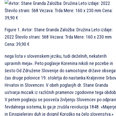
Figure 1. Avtor: Stane Granda Založba: Družina Leto izdaje:
2022 Število strani: 568 Vezava: Trda Mere: 160 x 230 mm
Cena: 39,90 €
nega lista v slovenskem jeziku, tudi deželnih, nekaterih
upravnih meja«. Peto poglavje Korenina nikoli ne pozebe in
šesto Od Združene Slovenije do samostojne države obsega
čas druge polovice 19. stoletja do nastanka Kraljevine Srbov
Hrvatov in Slovencev. V obeh poglavjih dr. Stane Granda
ustvarja mozaik iz različnih pramenov zgodovine tega obdob
V petem poglavju se posveča življenju Slovencev po odprav
fevdalnega sistema, ki ga je zrušila revolucija 1848. »Majerj
in Einspielerjev duh je dvignil Koroško na čelo slovenstva.«