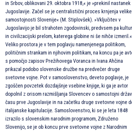
in Srbov, oblikovani 29. oktobra 1918,« je »prekinil nastanek
Jugoslavije. Začel se je centralistični proces krnjenja velike
samostojnosti Slovenije« (M. Stiplovšek). »Vključitev v
Jugoslavijo je bil strahoten zgodovinski, predvsem pa kultur
in civilizacijski prelom, katerega globine ni še nihče izmeril.«
Veliko prostora je v tem poglavju namenjenega politikom,
političnim strankam in njihovim politikam, na koncu pa je avt
s pomočjo zapisov Prežihovega Voranca in Ivana Ahčina
prikazal podobo slovenske družbe na predvečer druge
svetovne vojne. Pot v samoslovenstvo, deveto poglavje, je
zgoščen povzetek dozdajšnje vsebine knjige, ki ga je avtor
dopolnil z orisom razmišljanja Slovencev o samostojni držav
času prve Jugoslavije in na začetku druge svetovne vojne d
italijanske kapitulacije. Samoslovenstvo, ki se je leta 1848
izrazilo s slovenskim narodnim programom, Združeno
Slovenijo, se je ob koncu prve svetovne vojne z Narodnim