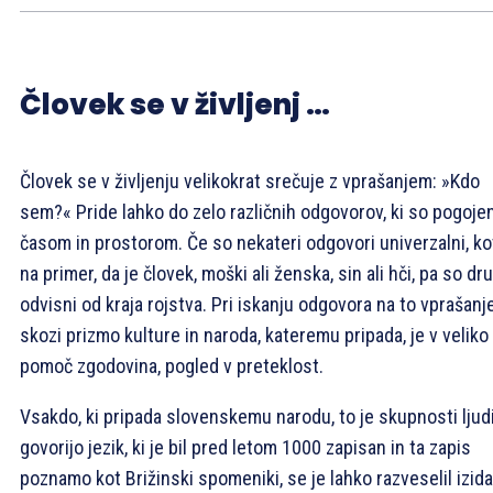
Človek se v življenj …
Človek se v življenju velikokrat srečuje z vprašanjem: »Kdo
sem?« Pride lahko do zelo različnih odgovorov, ki so pogojen
časom in prostorom. Če so nekateri odgovori univerzalni, ko
na primer, da je človek, moški ali ženska, sin ali hči, pa so dru
odvisni od kraja rojstva. Pri iskanju odgovora na to vprašanj
skozi prizmo kulture in naroda, kateremu pripada, je v veliko
pomoč zgodovina, pogled v preteklost.
Vsakdo, ki pripada slovenskemu narodu, to je skupnosti ljudi,
govorijo jezik, ki je bil pred letom 1000 zapisan in ta zapis
poznamo kot Brižinski spomeniki, se je lahko razveselil izida