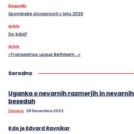
Dogodki
Spominske slovesnosti v letu 2026
Arhiv
Do kdaj?
Arhiv
»Transeamus usque Bethleem …«
Sorodno
Uganka o nevarnih razmerjih in nevarnih
besedah
Zaveza
28 Decembra 2023
Kdo je Edvard Ravnikar