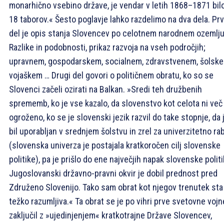
monarhično vsebino države, je vendar v letih 1868–1871 bil
18 taborov.« Šesto poglavje lahko razdelimo na dva dela. Prv
del je opis stanja Slovencev po celotnem narodnem ozemlju
Razlike in podobnosti, prikaz razvoja na vseh področjih;
upravnem, gospodarskem, socialnem, zdravstvenem, šolske
vojaškem … Drugi del govori o političnem obratu, ko so se
Slovenci začeli ozirati na Balkan. »Sredi teh družbenih
sprememb, ko je vse kazalo, da slovenstvo kot celota ni več
ogroženo, ko se je slovenski jezik razvil do take stopnje, da 
bil uporabljan v srednjem šolstvu in zrel za univerzitetno ra
(slovenska univerza je postajala kratkoročen cilj slovenske
politike), pa je prišlo do ene največjih napak slovenske politi
Jugoslovanski državno-pravni okvir je dobil prednost pred
Združeno Slovenijo. Tako sam obrat kot njegov trenutek sta
težko razumljiva.« Ta obrat se je po vihri prve svetovne vojn
zaključil z »ujedinjenjem« kratkotrajne Države Slovencev,