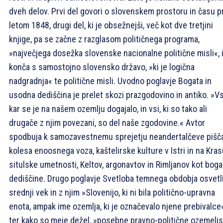
dveh delov. Prvi del govori o slovenskem prostoru in času p
letom 1848, drugi del, ki je obsežnejši, več kot dve tretjini
knjige, pa se začne z razglasom političnega programa,
»največjega dosežka slovenske nacionalne politične misli«, 
konča s samostojno slovensko državo, »ki je logična
nadgradnja« te politične misli. Uvodno poglavje Bogata in
usodna dediščina je prelet skozi prazgodovino in antiko. »Vs
kar se je na našem ozemlju dogajalo, in vsi, ki so tako ali
drugače z njim povezani, so del naše zgodovine.« Avtor
spodbuja k samozavestnemu sprejetju neandertalčeve piščal
kolesa enoosnega voza, kaštelirske kulture v Istri in na Kras
situlske umetnosti, Keltov, argonavtov in Rimljanov kot boga
dediščine. Drugo poglavje Svetloba temnega obdobja osvetl
srednji vek in z njim »Slovenijo, ki ni bila politično-upravna
enota, ampak ime ozemlja, ki je označevalo njene prebivalce«
ter kako so meje dežel, »posebne pravno-politične ozemelj