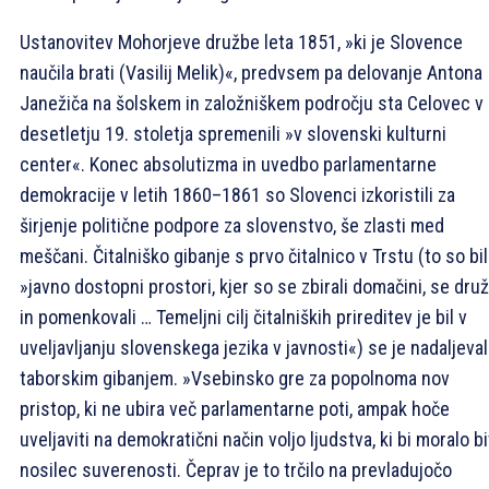
Ustanovitev Mohorjeve družbe leta 1851, »ki je Slovence
naučila brati (Vasilij Melik)«, predvsem pa delovanje Antona
Janežiča na šolskem in založniškem področju sta Celovec v 
desetletju 19. stoletja spremenili »v slovenski kulturni
center«. Konec absolutizma in uvedbo parlamentarne
demokracije v letih 1860–1861 so Slovenci izkoristili za
širjenje politične podpore za slovenstvo, še zlasti med
meščani. Čitalniško gibanje s prvo čitalnico v Trstu (to so bil
»javno dostopni prostori, kjer so se zbirali domačini, se druži
in pomenkovali … Temeljni cilj čitalniških prireditev je bil v
uveljavljanju slovenskega jezika v javnosti«) se je nadaljeva
taborskim gibanjem. »Vsebinsko gre za popolnoma nov
pristop, ki ne ubira več parlamentarne poti, ampak hoče
uveljaviti na demokratični način voljo ljudstva, ki bi moralo bi
nosilec suverenosti. Čeprav je to trčilo na prevladujočo