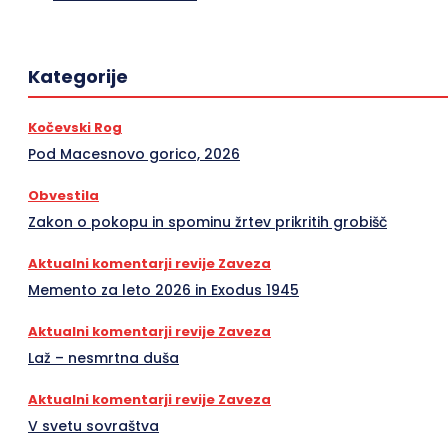
Kategorije
Kočevski Rog
Pod Macesnovo gorico, 2026
Obvestila
Zakon o pokopu in spominu žrtev prikritih grobišč
Aktualni komentarji revije Zaveza
Memento za leto 2026 in Exodus 1945
Aktualni komentarji revije Zaveza
Laž – nesmrtna duša
Aktualni komentarji revije Zaveza
V svetu sovraštva