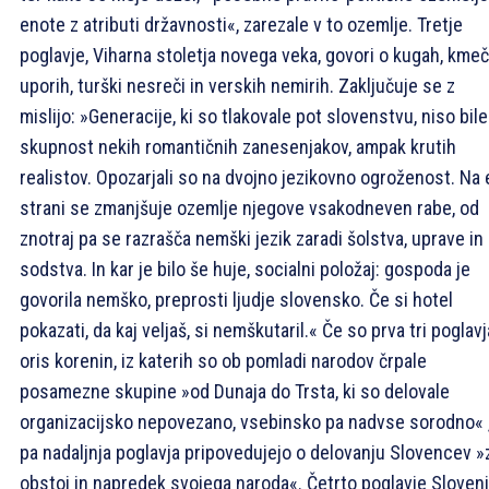
enote z atributi državnosti«, zarezale v to ozemlje. Tretje
poglavje, Viharna stoletja novega veka, govori o kugah, kmeč
uporih, turški nesreči in verskih nemirih. Zaključuje se z
mislijo: »Generacije, ki so tlakovale pot slovenstvu, niso bile
skupnost nekih romantičnih zanesenjakov, ampak krutih
realistov. Opozarjali so na dvojno jezikovno ogroženost. Na 
strani se zmanjšuje ozemlje njegove vsakodneven rabe, od
znotraj pa se razrašča nemški jezik zaradi šolstva, uprave in
sodstva. In kar je bilo še huje, socialni položaj: gospoda je
govorila nemško, preprosti ljudje slovensko. Če si hotel
pokazati, da kaj veljaš, si nemškutaril.« Če so prva tri poglavj
oris korenin, iz katerih so ob pomladi narodov črpale
posamezne skupine »od Dunaja do Trsta, ki so delovale
organizacijsko nepovezano, vsebinsko pa nadvse sorodno« 
pa nadaljnja poglavja pripovedujejo o delovanju Slovencev »
obstoj in napredek svojega naroda«. Četrto poglavje Sloveni