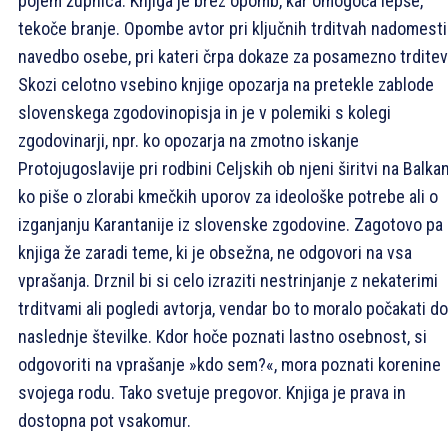
pojem župnica. Knjiga je brez opomb, kar omogoča lepše,
tekoče branje. Opombe avtor pri ključnih trditvah nadomesti
navedbo osebe, pri kateri črpa dokaze za posamezno trditev
Skozi celotno vsebino knjige opozarja na pretekle zablode
slovenskega zgodovinopisja in je v polemiki s kolegi
zgodovinarji, npr. ko opozarja na zmotno iskanje
Protojugoslavije pri rodbini Celjskih ob njeni širitvi na Balkan
ko piše o zlorabi kmečkih uporov za ideološke potrebe ali o
izganjanju Karantanije iz slovenske zgodovine. Zagotovo pa
knjiga že zaradi teme, ki je obsežna, ne odgovori na vsa
vprašanja. Drznil bi si celo izraziti nestrinjanje z nekaterimi
trditvami ali pogledi avtorja, vendar bo to moralo počakati do
naslednje številke. Kdor hoče poznati lastno osebnost, si
odgovoriti na vprašanje »kdo sem?«, mora poznati korenine
svojega rodu. Tako svetuje pregovor. Knjiga je prava in
dostopna pot vsakomur.