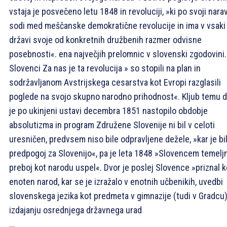
vstaja je posvečeno letu 1848 in revoluciji, »ki po svoji narav
sodi med meščanske demokratične revolucije in ima v vsaki
državi svoje od konkretnih družbenih razmer odvisne
posebnosti«. ena največjih prelomnic v slovenski zgodovini.
Slovenci Za nas je ta revolucija » so stopili na plan in
sodržavljanom Avstrijskega cesarstva kot Evropi razglasili
poglede na svojo skupno narodno prihodnost«. Kljub temu 
je po ukinjeni ustavi decembra 1851 nastopilo obdobje
absolutizma in program Združene Slovenije ni bil v celoti
uresničen, predvsem niso bile odpravljene dežele, »kar je bi
predpogoj za Slovenijo«, pa je leta 1848 »Slovencem temeljn
preboj kot narodu uspel«. Dvor je poslej Slovence »priznal k
enoten narod, kar se je izražalo v enotnih učbenikih, uvedbi
slovenskega jezika kot predmeta v gimnazije (tudi v Gradcu)
izdajanju osrednjega državnega urad