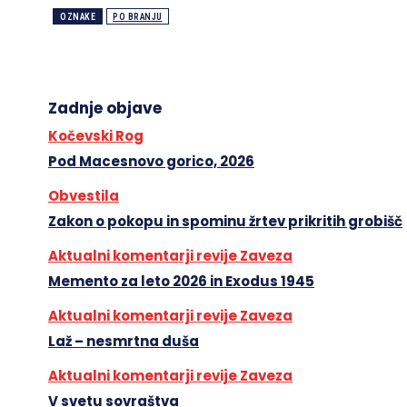
OZNAKE
PO BRANJU
Zadnje objave
Kočevski Rog
Pod Macesnovo gorico, 2026
Obvestila
Zakon o pokopu in spominu žrtev prikritih grobišč
Aktualni komentarji revije Zaveza
Memento za leto 2026 in Exodus 1945
Aktualni komentarji revije Zaveza
Laž – nesmrtna duša
Aktualni komentarji revije Zaveza
V svetu sovraštva