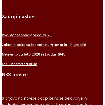
Zadnji naslovi
Pod Macesnovo gorico, 2026
Zakon o pokopu in spominu žrtev prikritih grobišč
Memento za leto 2026 in Exodus 1945
Laž – nesmrtna duša
NSZ novice
S prijavo na novice podprite naše delovanje in
pridobite neposredna obvestila na vaš e-naslov.