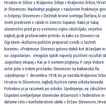
Hrvatov in Srbov s Kraljevino Srbije v Kraljevino Srbov, Hrva
in Slovencev. Naslednje poglavje z naslovom Prekmurje gov
o življenju Slovencev v Deželah krone svetega Štefana, ki s
živeli predvsem v zalski in železni županiji. Kako je tukaj
slovenstvo pred prvo svetovno vojno »doživljalo, verjetno
najbolj grob protinaroden pritisk« in kako so Slovenci na
Ogrskem »kulturno politični preporod izvedli iz lastnih
korenin« »Prekmurje Slovenci gotovo dobili kot državljani in
so Jugoslavije«. »mogoče sploh največji pozitivni rezultat 
Jugoslavij skupaj.« Kar je V osmem poglavju V zarje Vidove
avtor piše o trdem pristanku Slovencev na balkanska tla.
»Ujedinjenje 1. decembra 1918, ko je nastala Kraljevina Srbo
Hrvatov in Slovencev, najbolj ilustrira sama srbska beseda.
Potrebno jo je razumeti po srbsko. Ujedinjenje, ne združitev
Uspešno uveljavljanje slovenske državnosti v federativni in
deloma celo v konfederativni obliki v Državi Slovencev, Hrva