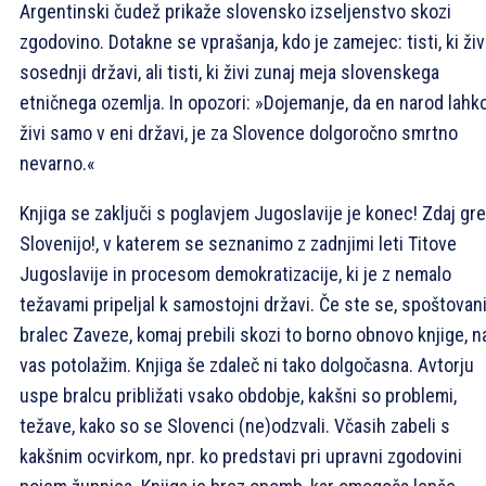
Argentinski čudež prikaže slovensko izseljenstvo skozi
zgodovino. Dotakne se vprašanja, kdo je zamejec: tisti, ki živ
sosednji državi, ali tisti, ki živi zunaj meja slovenskega
etničnega ozemlja. In opozori: »Dojemanje, da en narod lahk
živi samo v eni državi, je za Slovence dolgoročno smrtno
nevarno.«
Knjiga se zaključi s poglavjem Jugoslavije je konec! Zdaj gre
Slovenijo!, v katerem se seznanimo z zadnjimi leti Titove
Jugoslavije in procesom demokratizacije, ki je z nemalo
težavami pripeljal k samostojni državi. Če ste se, spoštovan
bralec Zaveze, komaj prebili skozi to borno obnovo knjige, n
vas potolažim. Knjiga še zdaleč ni tako dolgočasna. Avtorju
uspe bralcu približati vsako obdobje, kakšni so problemi,
težave, kako so se Slovenci (ne)odzvali. Včasih zabeli s
kakšnim ocvirkom, npr. ko predstavi pri upravni zgodovini