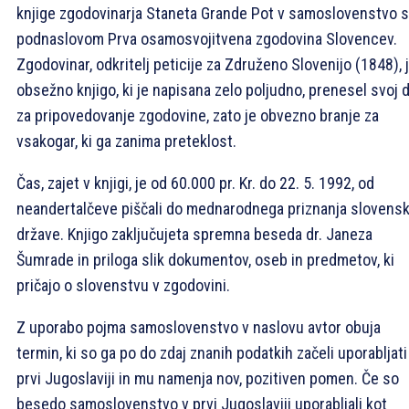
knjige zgodovinarja Staneta Grande Pot v samoslovenstvo s
podnaslovom Prva osamosvojitvena zgodovina Slovencev.
Zgodovinar, odkritelj peticije za Združeno Slovenijo (1848), 
obsežno knjigo, ki je napisana zelo poljudno, prenesel svoj 
za pripovedovanje zgodovine, zato je obvezno branje za
vsakogar, ki ga zanima preteklost.
Čas, zajet v knjigi, je od 60.000 pr. Kr. do 22. 5. 1992, od
neandertalčeve piščali do mednarodnega priznanja slovens
države. Knjigo zaključujeta spremna beseda dr. Janeza
Šumrade in priloga slik dokumentov, oseb in predmetov, ki
pričajo o slovenstvu v zgodovini.
Z uporabo pojma samoslovenstvo v naslovu avtor obuja
termin, ki so ga po do zdaj znanih podatkih začeli uporabljati
prvi Jugoslaviji in mu namenja nov, pozitiven pomen. Če so
besedo samoslovenstvo v prvi Jugoslaviji uporabljali kot