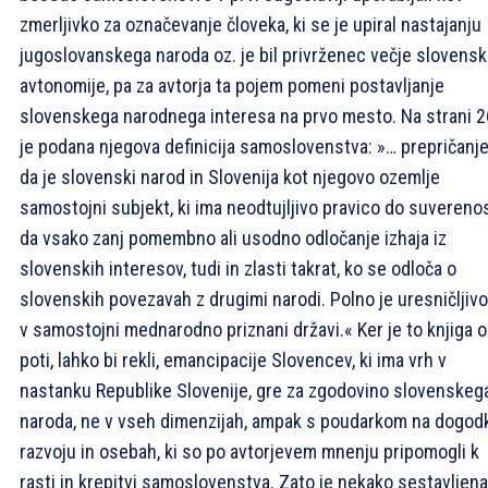
zmerljivko za označevanje človeka, ki se je upiral nastajanju
jugoslovanskega naroda oz. je bil privrženec večje slovens
avtonomije, pa za avtorja ta pojem pomeni postavljanje
slovenskega narodnega interesa na prvo mesto. Na strani 
je podana njegova definicija samoslovenstva: »… prepričanje
da je slovenski narod in Slovenija kot njegovo ozemlje
samostojni subjekt, ki ima neodtujljivo pravico do suverenos
da vsako zanj pomembno ali usodno odločanje izhaja iz
slovenskih interesov, tudi in zlasti takrat, ko se odloča o
slovenskih povezavah z drugimi narodi. Polno je uresničljivo
v samostojni mednarodno priznani državi.« Ker je to knjiga o
poti, lahko bi rekli, emancipacije Slovencev, ki ima vrh v
nastanku Republike Slovenije, gre za zgodovino slovenskeg
naroda, ne v vseh dimenzijah, ampak s poudarkom na dogodk
razvoju in osebah, ki so po avtorjevem mnenju pripomogli k
rasti in krepitvi samoslovenstva. Zato je nekako sestavljena