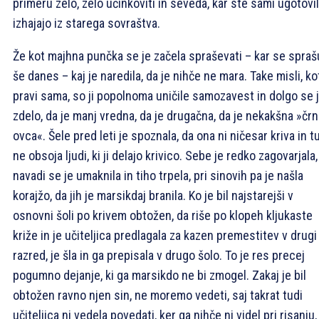
primeru zelo, zelo učinkoviti in seveda, kar ste sami ugotovil
izhajajo iz starega sovraštva.
Že kot majhna punčka se je začela spraševati – kar se spraš
še danes – kaj je naredila, da je nihče ne mara. Take misli, ko
pravi sama, so ji popolnoma uničile samozavest in dolgo se ji
zdelo, da je manj vredna, da je drugačna, da je nekakšna »črn
ovca«. Šele pred leti je spoznala, da ona ni ničesar kriva in t
ne obsoja ljudi, ki ji delajo krivico. Sebe je redko zagovarjala
navadi se je umaknila in tiho trpela, pri sinovih pa je našla
korajžo, da jih je marsikdaj branila. Ko je bil najstarejši v
osnovni šoli po krivem obtožen, da riše po klopeh kljukaste
križe in je učiteljica predlagala za kazen premestitev v drugi
razred, je šla in ga prepisala v drugo šolo. To je res precej
pogumno dejanje, ki ga marsikdo ne bi zmogel. Zakaj je bil
obtožen ravno njen sin, ne moremo vedeti, saj takrat tudi
učiteljica ni vedela povedati, ker ga nihče ni videl pri risanju,