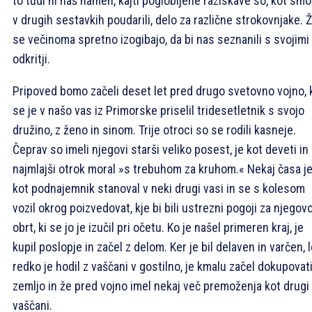
to tudi ni naš namen, kajti poglobljene raziskave so, kot smo
v drugih sestavkih poudarili, delo za različne strokovnjake. Ž
se večinoma spretno izogibajo, da bi nas seznanili s svojimi
odkritji.
Pripoved bomo začeli deset let pred drugo svetovno vojno, 
se je v našo vas iz Primorske priselil tridesetletnik s svojo
družino, z ženo in sinom. Trije otroci so se rodili kasneje.
Čeprav so imeli njegovi starši veliko posest, je kot deveti in
najmlajši otrok moral »s trebuhom za kruhom.« Nekaj časa j
kot podnajemnik stanoval v neki drugi vasi in se s kolesom
vozil okrog poizvedovat, kje bi bili ustrezni pogoji za njegov
obrt, ki se jo je izučil pri očetu. Ko je našel primeren kraj, je
kupil poslopje in začel z delom. Ker je bil delaven in varčen, 
redko je hodil z vaščani v gostilno, je kmalu začel dokupovat
zemljo in že pred vojno imel nekaj več premoženja kot drugi
vaščani.