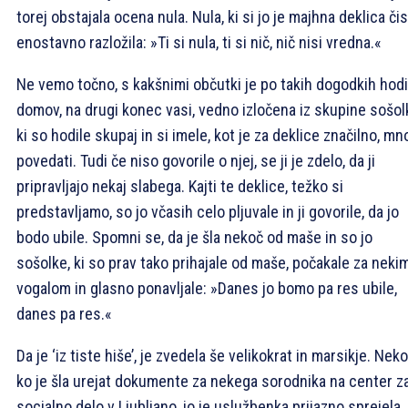
torej obstajala ocena nula. Nula, ki si jo je majhna deklica či
enostavno razložila: »Ti si nula, ti si nič, nič nisi vredna.«
Ne vemo točno, s kakšnimi občutki je po takih dogodkih hodi
domov, na drugi konec vasi, vedno izločena iz skupine sošol
ki so hodile skupaj in si imele, kot je za deklice značilno, m
povedati. Tudi če niso govorile o njej, se ji je zdelo, da ji
pripravljajo nekaj slabega. Kajti te deklice, težko si
predstavljamo, so jo včasih celo pljuvale in ji govorile, da jo
bodo ubile. Spomni se, da je šla nekoč od maše in so jo
sošolke, ki so prav tako prihajale od maše, počakale za neki
vogalom in glasno ponavljale: »Danes jo bomo pa res ubile,
danes pa res.«
Da je ‘iz tiste hiše’, je zvedela še velikokrat in marsikje. Neko
ko je šla urejat dokumente za nekega sorodnika na center z
socialno delo v Ljubljano, jo je uslužbenka prijazno sprejela,