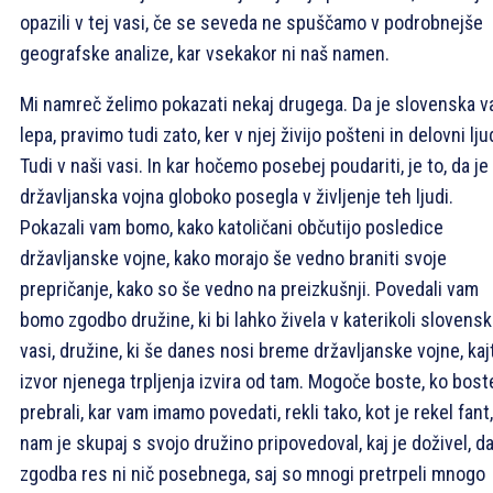
opazili v tej vasi, če se seveda ne spuščamo v podrobnejše
geografske analize, kar vsekakor ni naš namen.
Mi namreč želimo pokazati nekaj drugega. Da je slovenska v
lepa, pravimo tudi zato, ker v njej živijo pošteni in delovni lju
Tudi v naši vasi. In kar hočemo posebej poudariti, je to, da je
državljanska vojna globoko posegla v življenje teh ljudi.
Pokazali vam bomo, kako katoličani občutijo posledice
državljanske vojne, kako morajo še vedno braniti svoje
prepričanje, kako so še vedno na preizkušnji. Povedali vam
bomo zgodbo družine, ki bi lahko živela v katerikoli slovensk
vasi, družine, ki še danes nosi breme državljanske vojne, kaj
izvor njenega trpljenja izvira od tam. Mogoče boste, ko bost
prebrali, kar vam imamo povedati, rekli tako, kot je rekel fant,
nam je skupaj s svojo družino pripovedoval, kaj je doživel, da
zgodba res ni nič posebnega, saj so mnogi pretrpeli mnogo