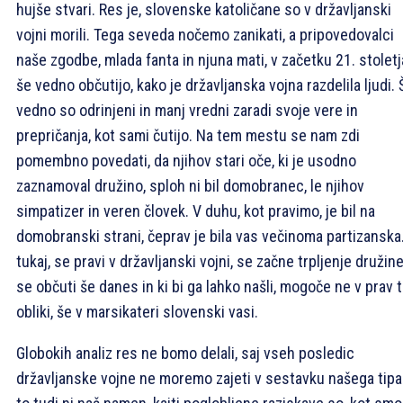
hujše stvari. Res je, slovenske katoličane so v državljanski
vojni morili. Tega seveda nočemo zanikati, a pripovedovalci
naše zgodbe, mlada fanta in njuna mati, v začetku 21. stoletj
še vedno občutijo, kako je državljanska vojna razdelila ljudi. 
vedno so odrinjeni in manj vredni zaradi svoje vere in
prepričanja, kot sami čutijo. Na tem mestu se nam zdi
pomembno povedati, da njihov stari oče, ki je usodno
zaznamoval družino, sploh ni bil domobranec, le njihov
simpatizer in veren človek. V duhu, kot pravimo, je bil na
domobranski strani, čeprav je bila vas večinoma partizanska.
tukaj, se pravi v državljanski vojni, se začne trpljenje družine
se občuti še danes in ki bi ga lahko našli, mogoče ne v prav t
obliki, še v marsikateri slovenski vasi.
Globokih analiz res ne bomo delali, saj vseh posledic
državljanske vojne ne moremo zajeti v sestavku našega tipa