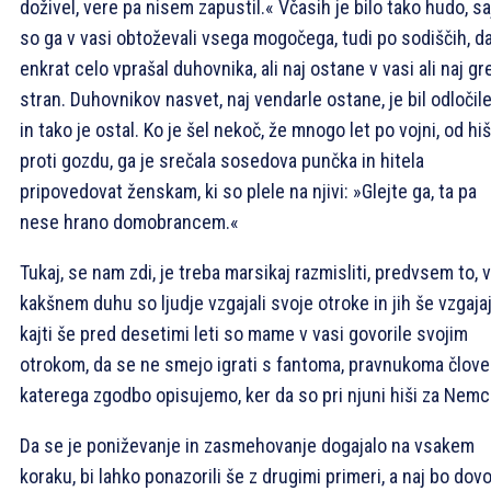
doživel, vere pa nisem zapustil.« Včasih je bilo tako hudo, sa
so ga v vasi obtoževali vsega mogočega, tudi po sodiščih, da
enkrat celo vprašal duhovnika, ali naj ostane v vasi ali naj gr
stran. Duhovnikov nasvet, naj vendarle ostane, je bil odločil
in tako je ostal. Ko je šel nekoč, že mnogo let po vojni, od hi
proti gozdu, ga je srečala sosedova punčka in hitela
pripovedovat ženskam, ki so plele na njivi: »Glejte ga, ta pa
nese hrano domobrancem.«
Tukaj, se nam zdi, je treba marsikaj razmisliti, predvsem to, v
kakšnem duhu so ljudje vzgajali svoje otroke in jih še vzgajaj
kajti še pred desetimi leti so mame v vasi govorile svojim
otrokom, da se ne smejo igrati s fantoma, pravnukoma člove
katerega zgodbo opisujemo, ker da so pri njuni hiši za Nemc
Da se je poniževanje in zasmehovanje dogajalo na vsakem
koraku, bi lahko ponazorili še z drugimi primeri, a naj bo dovo