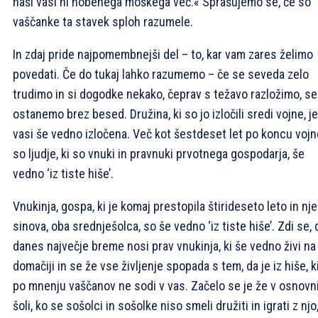
naši vasi ni nobenega moškega več.« Sprašujemo se, če so
vaščanke ta stavek sploh razumele.
In zdaj pride najpomembnejši del – to, kar vam zares želimo
povedati. Če do tukaj lahko razumemo – če se seveda zelo
trudimo in si dogodke nekako, čeprav s težavo razložimo, se
ostanemo brez besed. Družina, ki so jo izločili sredi vojne, je
vasi še vedno izločena. Več kot šestdeset let po koncu vojn
so ljudje, ki so vnuki in pravnuki prvotnega gospodarja, še
vedno ‘iz tiste hiše’.
Vnukinja, gospa, ki je komaj prestopila štirideseto leto in nj
sinova, oba srednješolca, so še vedno ‘iz tiste hiše’. Zdi se, 
danes največje breme nosi prav vnukinja, ki še vedno živi na
domačiji in se že vse življenje spopada s tem, da je iz hiše, k
po mnenju vaščanov ne sodi v vas. Začelo se je že v osnovn
šoli, ko se sošolci in sošolke niso smeli družiti in igrati z njo