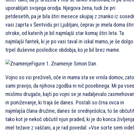
uporabljati svojega orodja. Njegova žena, tudi že pri
petdesetih, pa je bila štiri mesece skupaj z znanko iz sosed
vasi zaprta v Šentvidu pri Ljubljani, čeprav je imela doma štir
otroke, od katerih je bil najmlajši star komaj štiri leta. Ta
najmlajši fantek, ki je po vasi taval in iskal mamo, je še dolgo
trpel duševne posledice obdobja, ko je bil brez mame.
Figure 1. Znamenje
Simon Dan
Vojno so vsi preživeli, oče in mama sta se vrnila domov, zato
sami pravijo, da njihova zgodba ni nič posebnega. Mi pa vse
mislimo drugače, kajti po vojni se je nadaljevalo zasmehova
in poniževanje, ki traja še danes. Postali so črna ovca in
najmlajša člana družine, danes še srednješolca, to še občutit
tako kot je nekoč občutil njun praded, ki je do konca življenj
imel težave z vaščani, a je rad povedal: »Vse sorte sem videl