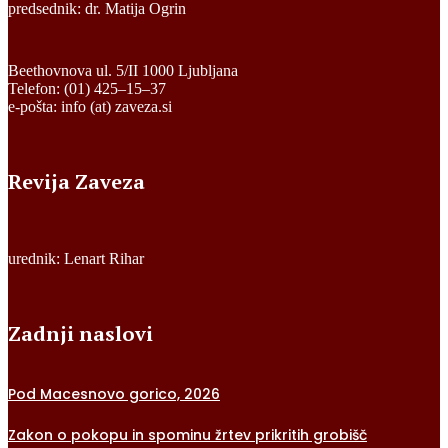
predsednik: dr. Matija Ogrin
Beethovnova ul. 5/II 1000 Ljubljana
Telefon: (01) 425–15–37
e-pošta: info (at) zaveza.si
Revija Zaveza
urednik: Lenart Rihar
Zadnji naslovi
Pod Macesnovo gorico, 2026
Zakon o pokopu in spominu žrtev prikritih grobišč