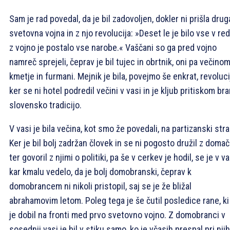
Sam je rad povedal, da je bil zadovoljen, dokler ni prišla drug
svetovna vojna in z njo revolucija: »Deset le je bilo vse v red
z vojno je postalo vse narobe.« Vaščani so ga pred vojno
namreč sprejeli, čeprav je bil tujec in obrtnik, oni pa večino
kmetje in furmani. Mejnik je bila, povejmo še enkrat, revoluci
ker se ni hotel podredil večini v vasi in je kljub pritiskom bra
slovensko tradicijo.
V vasi je bila večina, kot smo že povedali, na partizanski stra
Ker je bil bolj zadržan človek in se ni pogosto družil z domač
ter govoril z njimi o politiki, pa še v cerkev je hodil, se je v va
kar kmalu vedelo, da je bolj domobranski, čeprav k
domobrancem ni nikoli pristopil, saj se je že bližal
abrahamovim letom. Poleg tega je še čutil posledice rane, ki
je dobil na fronti med prvo svetovno vojno. Z domobranci v
sosednji vasi je bil v stiku samo, ko je včasih prespal pri njih