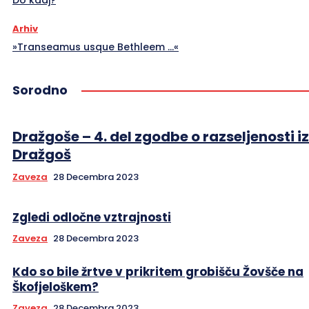
Arhiv
»Transeamus usque Bethleem …«
Sorodno
Dražgoše – 4. del zgodbe o razseljenosti iz
Dražgoš
Zaveza
28 Decembra 2023
Zgledi odločne vztrajnosti
Zaveza
28 Decembra 2023
Kdo so bile žrtve v prikritem grobišču Žovšče na
Škofjeloškem?
Zaveza
28 Decembra 2023