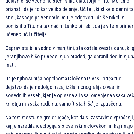
delavnici še vedno na steni slika diktatorja – Tita. Moramo
priznati, da je to kar veliko dejanje. Učitelj, ki slike sicer ni t
snel, kasneje pa vendarle, mu je odgovoril, da še nikoli ni
pomislil o Titu na tak način. Lahko bi rekli, da je v tem prime
učenec učil učitelja.
Čeprav sta bila vedno v manjšini, sta ostala zvesta duhu, ki 
je v njihovo hišo prinesel njun praded, ga ohranil ded in njun
mati.
Da je njihova hiša popolnoma izločena iz vasi, priča tudi
dejstvo, da je nedolgo nazaj izšla monografija o vasi in
sosednjih vaseh, kjer je opisana ali vsaj omenjena vsaka več
kmetija in vsaka rodbina, samo ’tista hiša’ je izpuščena.
Na tem mestu ne gre drugače, kot da si zastavimo vprašanji,
kaj je naredila ideologija s slovenskim človekom in kaj imajo