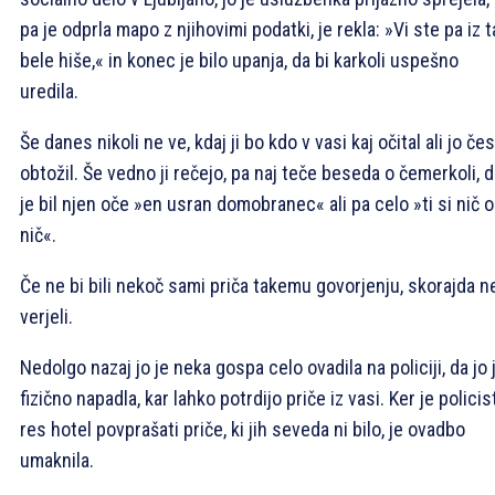
pa je odprla mapo z njihovimi podatki, je rekla: »Vi ste pa iz t
bele hiše,« in konec je bilo upanja, da bi karkoli uspešno
uredila.
Še danes nikoli ne ve, kdaj ji bo kdo v vasi kaj očital ali jo če
obtožil. Še vedno ji rečejo, pa naj teče beseda o čemerkoli, 
je bil njen oče »en usran domobranec« ali pa celo »ti si nič 
nič«.
Če ne bi bili nekoč sami priča takemu govorjenju, skorajda ne
verjeli.
Nedolgo nazaj jo je neka gospa celo ovadila na policiji, da jo 
fizično napadla, kar lahko potrdijo priče iz vasi. Ker je policis
res hotel povprašati priče, ki jih seveda ni bilo, je ovadbo
umaknila.