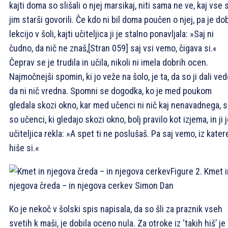
kajti doma so slišali o njej marsikaj, niti sama ne ve, kaj vse 
jim starši govorili. Če kdo ni bil doma poučen o njej, pa je dob
lekcijo v šoli, kajti učiteljica ji je stalno ponavljala: »Saj ni
čudno, da nič ne znaš,
[Stran 059]
saj vsi vemo, čigava si.«
Čeprav se je trudila in učila, nikoli ni imela dobrih ocen.
Najmočnejši spomin, ki jo veže na šolo, je ta, da so ji dali ved
da ni nič vredna. Spomni se dogodka, ko je med poukom
gledala skozi okno, kar med učenci ni nič kaj nenavadnega, s
so učenci, ki gledajo skozi okno, bolj pravilo kot izjema, in ji 
učiteljica rekla: »A spet ti ne poslušaš. Pa saj vemo, iz kater
hiše si.«
Figure 2. Kmet i
njegova čreda – in njegova cerkev
Simon Dan
Ko je nekoč v šolski spis napisala, da so šli za praznik vseh
svetih k maši, je dobila oceno nula. Za otroke iz ‘takih hiš’ je