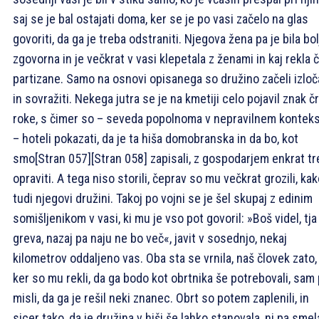
saj se je bal ostajati doma, ker se je po vasi začelo na glas
govoriti, da ga je treba odstraniti. Njegova žena pa je bila bol
zgovorna in je večkrat v vasi klepetala z ženami in kaj rekla 
partizane. Samo na osnovi opisanega so družino začeli izloč
in sovražiti. Nekega jutra se je na kmetiji celo pojavil znak č
roke, s čimer so – seveda popolnoma v nepravilnem kontek
– hoteli pokazati, da je ta hiša domobranska in da bo, kot
smo
[Stran 057]
[Stran 058]
zapisali, z gospodarjem enkrat t
opraviti. A tega niso storili, čeprav so mu večkrat grozili, kak
tudi njegovi družini. Takoj po vojni se je šel skupaj z edinim
somišljenikom v vasi, ki mu je vso pot govoril: »Boš videl, tja
greva, nazaj pa naju ne bo več«, javit v sosednjo, nekaj
kilometrov oddaljeno vas. Oba sta se vrnila, naš človek zato,
ker so mu rekli, da ga bodo kot obrtnika še potrebovali, sam
misli, da ga je rešil neki znanec. Obrt so potem zaplenili, in
sicer tako, da je družina v hiši še lahko stanovala, ni pa smel