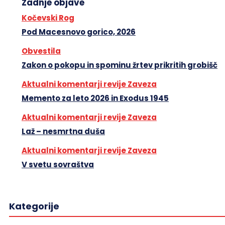
Zadnje objave
Kočevski Rog
Pod Macesnovo gorico, 2026
Obvestila
Zakon o pokopu in spominu žrtev prikritih grobišč
Aktualni komentarji revije Zaveza
Memento za leto 2026 in Exodus 1945
Aktualni komentarji revije Zaveza
Laž – nesmrtna duša
Aktualni komentarji revije Zaveza
V svetu sovraštva
Kategorije