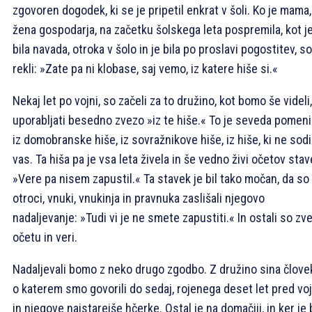
zgovoren dogodek, ki se je pripetil enkrat v šoli. Ko je mama,
žena gospodarja, na začetku šolskega leta pospremila, kot j
bila navada, otroka v šolo in je bila po proslavi pogostitev, so 
rekli: »Zate pa ni klobase, saj vemo, iz katere hiše si.«
Nekaj let po vojni, so začeli za to družino, kot bomo še videli,
uporabljati besedno zvezo »iz te hiše.« To je seveda pomeni
iz domobranske hiše, iz sovražnikove hiše, iz hiše, ki ne sodi
vas. Ta hiša pa je vsa leta živela in še vedno živi očetov stav
»Vere pa nisem zapustil.« Ta stavek je bil tako močan, da so
otroci, vnuki, vnukinja in pravnuka zaslišali njegovo
nadaljevanje: »Tudi vi je ne smete zapustiti.« In ostali so zve
očetu in veri.
Nadaljevali bomo z neko drugo zgodbo. Z družino sina člove
o katerem smo govorili do sedaj, rojenega deset let pred voj
in njegove najstarejše hčerke. Ostal je na domačiji, in ker je 