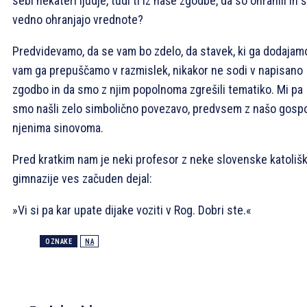
sebi nekateri ljudje, tudi ti iz naše zgodbe, da so ohranili in 
vedno ohranjajo vrednote?
Predvidevamo, da se vam bo zdelo, da stavek, ki ga dodajam
vam ga prepuščamo v razmislek, nikakor ne sodi v napisano
zgodbo in da smo z njim popolnoma zgrešili tematiko. Mi pa
smo našli zelo simbolično povezavo, predvsem z našo gospo
njenima sinovoma.
Pred kratkim nam je neki profesor z neke slovenske katoliš
gimnazije ves začuden dejal:
»Vi si pa kar upate dijake voziti v Rog. Dobri ste.«
OZNAKE
NA