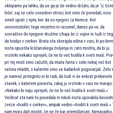
sklepamo pa lahko, da se ga je še vedno držalo, da je ‘iz tist
hiše’, saj se celo sosedovi otroci, kot smo že povedali, niso
smeli igrati z njim, ker da so njegovi za Nemce. Kot
osnovnošolec tega verjetno ni razumel, danes pa ve, da
sovraštvo do njegove družine izhaja še iz vojne in tudi iz teg
da hodijo v cerkev. Brata sta skorajda edina v vasi, ki po birm
nista opustila krščanskega življenja in zato mislita, da bi ju
vrstniki nekako sprejeli, če ne bi več hodila k sveti maši. Pra
pri tej misli smo začutili, da imata fanta v sebi nekaj več kot
večina mladih, s katerimi smo se kadarkoli pogovarjali. Zelo
je namreč pritegnilo in bi radi, da tudi vi še enkrat preberete
stavek, v katerem povesta, zakaj ju vrstniki v vasi ne marajo:
»Nekako bi naju sprejeli, če ne bi več hodila k sveti maši.«
Večkrat sta nam to povedala in nikoli nista uporabila besed
zveze »hoditi v cerkev«, ampak vedno »hoditi k sveti maši.« 
nam mora dati misliti, če ne že kar premišljevati. Nenavadno 