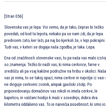
[Stran 056]
Slovenska vas je lepa. Vsi vemo, da je tako, čeprav bi težko
povedali, od kod ta lepota, nekako pa se nam zdi, da je lepa
predvsem zato, ker leži, pa naj bo kjerkoli že, v lepi pokrajini.
Tudi vas, v kateri se dogaja naša zgodba, je taka. Lepa.
Ena od značilnosti slovenske vasi, tu pa naša vas malo izsto
so znamenja. Težko bi našli vas, ki nima cerkvice, farne v
središču ali pa vsaj kakšne podružne na hribu v okolici. Naša
vas je nima, to se takoj opazi, nima cerkve in najvišje iz vasi
ne dviguje cerkveni zvonik, ampak gasilski stolp. Po
pripovedovanju domačinov vas nikoli ni imela cerkve, le
kapelico, in vaščani hodijo k maši v sosednjo, dobra dva
kilometra oddaljeno vas. To je največja posebnost, ki smo jo