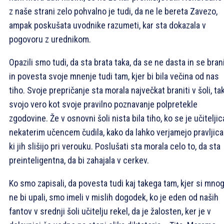
z naše strani zelo pohvalno je tudi, da ne le bereta Zavezo,
ampak poskušata uvodnike razumeti, kar sta dokazala v
pogovoru z urednikom.
Opazili smo tudi, da sta brata taka, da se ne dasta in se bran
in povesta svoje mnenje tudi tam, kjer bi bila večina od nas
tiho. Svoje prepričanje sta morala največkat braniti v šoli, ta
svojo vero kot svoje pravilno poznavanje polpretekle
zgodovine. Že v osnovni šoli nista bila tiho, ko se je učiteljic
nekaterim učencem čudila, kako da lahko verjamejo pravljic
ki jih slišijo pri verouku. Poslušati sta morala celo to, da sta
preinteligentna, da bi zahajala v cerkev.
Ko smo zapisali, da povesta tudi kaj takega tam, kjer si mnog
ne bi upali, smo imeli v mislih dogodek, ko je eden od naših
fantov v srednji šoli učitelju rekel, da je žalosten, ker je v