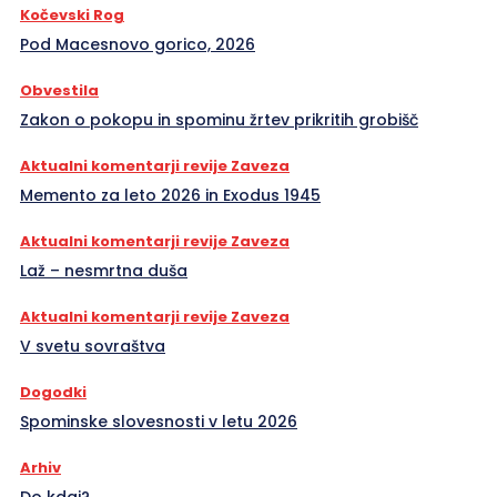
Kočevski Rog
Pod Macesnovo gorico, 2026
Obvestila
Zakon o pokopu in spominu žrtev prikritih grobišč
Aktualni komentarji revije Zaveza
Memento za leto 2026 in Exodus 1945
Aktualni komentarji revije Zaveza
Laž – nesmrtna duša
Aktualni komentarji revije Zaveza
V svetu sovraštva
Dogodki
Spominske slovesnosti v letu 2026
Arhiv
Do kdaj?