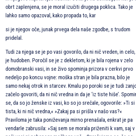
obrt zaplenjena, se je moral izučiti drugega poklica. Tako je
lahko samo opazoval, kako propada to, kar
si je njegov oče, junak prvega dela naše zgodbe, s trudom
pridelal.
Tudi za njega se je po vasi govorilo, da ni nič vreden, in celo,
je hudoben. Poročil se je z dekletom, ki je bila rojena v zelo
domobranski vasi, in se živo spominja prizora v cerkvi prvo
nedeljo po koncu vojne: moška stran je bila prazna, bilo je
samo nekaj otrok in starcev. Kmalu po poroki se je tudi zanj
začelo govoriti, da ni nič vredna in da je ‘iz tiste hiše’. Spomi
se, da so jo ženske iz vasi, ko so jo srečale, ogovorile: »Ti si
tista, ki ni nič vredna,« »Zakaj pa si prišla v našo vas?«
Praviloma je taka poniževanja mirno prenašala, enkrat je pa
vendarle zabrusila: »Saj sem se morala priženiti k vam, saj v