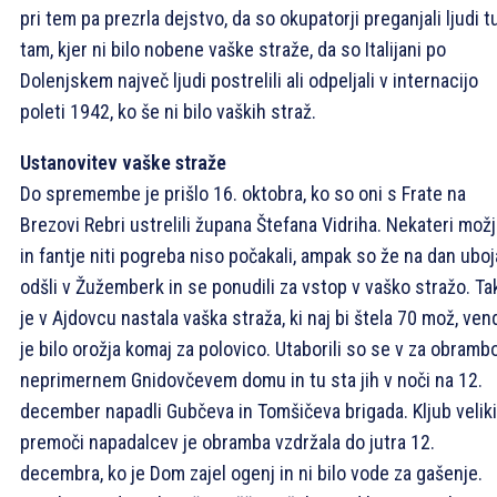
pri tem pa prezrla dejstvo, da so okupatorji preganjali ljudi t
tam, kjer ni bilo nobene vaške straže, da so Italijani po
Dolenjskem največ ljudi postrelili ali odpeljali v internacijo
poleti 1942, ko še ni bilo vaških straž.
Ustanovitev vaške straže
Do spremembe je prišlo 16. oktobra, ko so oni s Frate na
Brezovi Rebri ustrelili župana Štefana Vidriha. Nekateri mož
in fantje niti pogreba niso počakali, ampak so že na dan uboj
odšli v Žužemberk in se ponudili za vstop v vaško stražo. Ta
je v Ajdovcu nastala vaška straža, ki naj bi štela 70 mož, ven
je bilo orožja komaj za polovico. Utaborili so se v za obramb
neprimernem Gnidovčevem domu in tu sta jih v noči na 12.
december napadli Gubčeva in Tomšičeva brigada. Kljub veliki
premoči napadalcev je obramba vzdržala do jutra 12.
decembra, ko je Dom zajel ogenj in ni bilo vode za gašenje.