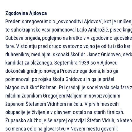
Zgodovina Ajdovca
Preden spregovorimo o „osvoboditvi Ajdovca“, kot je uničen
te suhokrajinske vasi poimenoval Lado Ambrožič, pisec knji
Gubčeva brigada, poglejmo na kratko v v zgodovino ajdovške
fare. V stoletju pred drugo svetovno vojno je od tu izšlo kar
duhovnikov, med njimi skopski škof dr. Janez Gnidovec, sed
kandidat za blaženega. Septembra 1939 so v Ajdovcu
dokončali gradnjo novega Prosvetnega doma, ki so ga
poimenovali po rojaku škofu Gnidovcu in ga je prišel
blagoslovit škof Rožman. Pri gradnji je sodelovala cela fara 
mladim župnikom Gregorjem Malijem in novoizvoljenim
županom Štefanom Vidrihom na čelu. V prvih mesecih
okupacije je življenje v glavnem ostalo na starih tirnicah.
Župansko službo je še naprej opravljal Štefan Vidrih, o kate
so menda celo na glavarstvu v Novem mestu govorili: