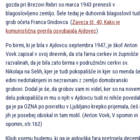
gozda pri Brezovi Rebri so marca 1943 prenesli v
blagoslovljeno zemljo. Šele tedaj je duhovnik blagoslovil tud
grob očeta Franca Gnidovca. (
Zaveza št. 40, Kako je
komunistična gverila osvobajala Ajdovec
)
Po birmi, ki je bila v Ajdovcu septembra 1947, je škof Anton
Vovk zapisal v svoj dnevnik, da sta farna cerkev in župnišče 
razvalinah, da je bila zato birma v podružnični cerkvi sv.
Nikolaja na Selih, kjer je tudi pokopališče in kjer so menda š
edini nedotaknjeni in nezravnani z zemljo domobranski
grobovi. Dodal je še, da grobov sam ni videl, ker so na nove
delu pokopališča in mu o njih v Ajdovcu tudi ni nihče povedal
ga je pa OZNA po povratku v Ljubljano krepko prijemala, češ
jih je posebej obiskal in tam molil. (Anton Vovk, V spomin in
opomin, str.162)
Kljub vsemu hudemu, ki ga je ajdovška fara pretrpela decem