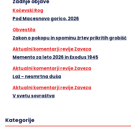
Zadnje objave
Kočevski Rog
Pod Macesnovo gorico, 2026
Obvestila
Zakon o pokopu in spominu žrtev prikritih grobišč
Aktualni komentarji revije Zaveza
Memento za leto 2026 in Exodus 1945
Aktualni komentarji revije Zaveza
Laž – nesmrtna duša
Aktualni komentarji revije Zaveza
V svetu sovraštva
Kategorije