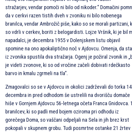
stražarjev, vendar pomoči ni bilo od nikoder.“ Domačini pomni
da v cerkvi razen tistih dveh v zvoniku ni bilo nobenega
branilca, vendar Ambrožič piše, kako so se morali partizani, k
so vdrli v cerkev, boriti z belogardisti. Lojze Vršnik, ki je bil
napadalci, je decembra 1955 v Dolenjskem listu objavil
spomine na ono apokaliptično noč v Ajdovcu. Omenja, da sta
iz zvonika spustila dva stražarja. Ogenj je požiral zvonik in „b
je videti zvonove, ki so od vročine začeli dobivati rdečkasto
barvo in kmalu zgrmeli na tla“.
Zmagovalci so se v Ajdovcu in okolici zadrževali do torka 14
decembra in pred odhodom še ustrelili na dvorišču domače
hiše v Gornjem Ajdovcu 56-letnega očeta Franca Gnidovca. 
branilcev, ki so padli med bojem oziroma pri odhodu iz
gorečega Doma, so vaščani odpeljali na Sela in jih brez krst
pokopali v skupnem grobu. Tudi posmrtne ostanke 21 žrtev 