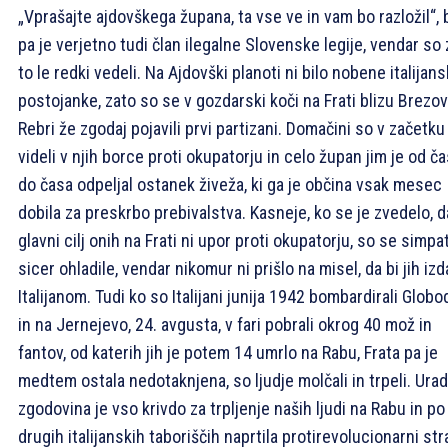
„Vprašajte ajdovškega župana, ta vse ve in vam bo razložil“, b
pa je verjetno tudi član ilegalne Slovenske legije, vendar so 
to le redki vedeli. Na Ajdovški planoti ni bilo nobene italijan
postojanke, zato so se v gozdarski koči na Frati blizu Brezo
Rebri že zgodaj pojavili prvi partizani. Domačini so v začetku
videli v njih borce proti okupatorju in celo župan jim je od č
do časa odpeljal ostanek živeža, ki ga je občina vsak mesec
dobila za preskrbo prebivalstva. Kasneje, ko se je zvedelo, d
glavni cilj onih na Frati ni upor proti okupatorju, so se simpat
sicer ohladile, vendar nikomur ni prišlo na misel, da bi jih izd
Italijanom. Tudi ko so Italijani junija 1942 bombardirali Globo
in na Jernejevo, 24. avgusta, v fari pobrali okrog 40 mož in
fantov, od katerih jih je potem 14 umrlo na Rabu, Frata pa je
medtem ostala nedotaknjena, so ljudje molčali in trpeli. Ura
zgodovina je vso krivdo za trpljenje naših ljudi na Rabu in po
drugih italijanskih taboriščih naprtila protirevolucionarni stra