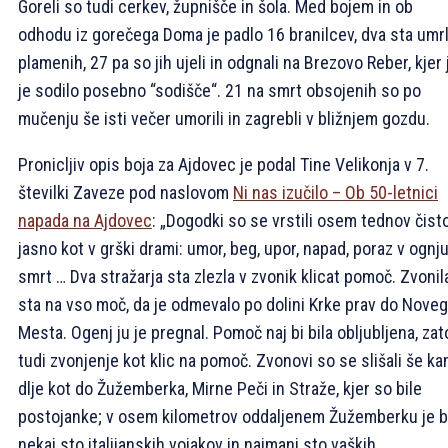
Goreli so tudi cerkev, župnišče in šola. Med bojem in ob
odhodu iz gorečega Doma je padlo 16 branilcev, dva sta umrl
plamenih, 27 pa so jih ujeli in odgnali na Brezovo Reber, kjer 
je sodilo posebno “sodišče“. 21 na smrt obsojenih so po
mučenju še isti večer umorili in zagrebli v bližnjem gozdu.
Pronicljiv opis boja za Ajdovec je podal Tine Velikonja v 7.
številki Zaveze pod naslovom
Ni nas izučilo – Ob 50-letnici
napada na Ajdovec
: „Dogodki so se vrstili osem tednov čisto
jasno kot v grški drami: umor, beg, upor, napad, poraz v ognju
smrt … Dva stražarja sta zlezla v zvonik klicat pomoč. Zvonil
sta na vso moč, da je odmevalo po dolini Krke prav do Nove
Mesta. Ogenj ju je pregnal. Pomoč naj bi bila obljubljena, zat
tudi zvonjenje kot klic na pomoč. Zvonovi so se slišali še k
dlje kot do Žužemberka, Mirne Peči in Straže, kjer so bile
postojanke; v osem kilometrov oddaljenem Žužemberku je b
nekaj sto italijanskih vojakov in najmanj sto vaških