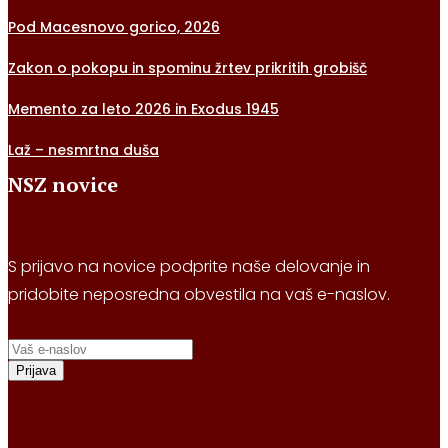
Pod Macesnovo gorico, 2026
Zakon o pokopu in spominu žrtev prikritih grobišč
Memento za leto 2026 in Exodus 1945
Laž – nesmrtna duša
NSZ novice
S prijavo na novice podprite naše delovanje in
pridobite neposredna obvestila na vaš e-naslov.
Prijava