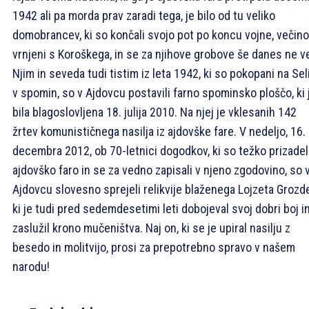
1942 ali pa morda prav zaradi tega, je bilo od tu veliko
domobrancev, ki so končali svojo pot po koncu vojne, večin
vrnjeni s Koroškega, in se za njihove grobove še danes ne v
Njim in seveda tudi tistim iz leta 1942, ki so pokopani na Sel
v spomin, so v Ajdovcu postavili farno spominsko ploščo, ki 
bila blagoslovljena 18. julija 2010. Na njej je vklesanih 142
žrtev komunističnega nasilja iz ajdovške fare. V nedeljo, 16.
decembra 2012, ob 70-letnici dogodkov, ki so težko prizadel
ajdovško faro in se za vedno zapisali v njeno zgodovino, so 
Ajdovcu slovesno sprejeli relikvije blaženega Lojzeta Grozde
ki je tudi pred sedemdesetimi leti dobojeval svoj dobri boj i
zaslužil krono mučeništva. Naj on, ki se je upiral nasilju z
besedo in molitvijo, prosi za prepotrebno spravo v našem
narodu!