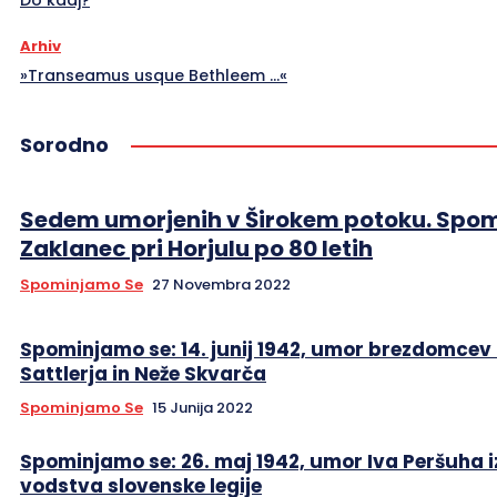
Arhiv
»Transeamus usque Bethleem …«
Sorodno
Sedem umorjenih v Širokem potoku. Spom
Zaklanec pri Horjulu po 80 letih
Spominjamo Se
27 Novembra 2022
Spominjamo se: 14. junij 1942, umor brezdomcev
Sattlerja in Neže Skvarča
Spominjamo Se
15 Junija 2022
Spominjamo se: 26. maj 1942, umor Iva Peršuha i
vodstva slovenske legije