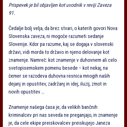
Prispevek je bil objavljen kot uvodnik v reviji Zaveza
91.
Čedalje bolj velja, da brez stvari, o katerih govori Nova
Slovenska zaveza, ni mogoče razumeti sedanje
Slovenije. Kdor pa razume, kaj se dogaja v slovenski
državi, vidi morda to državo in njeno delovanje kot
znamenje. Namreč: kot znamenje v duhovnem ali celo
svetopisemskem pomenu besede – kot nekaj, na
čemer se razodeva duhovna resnica mnogih naših
dejanj in opustitev, zadržanj in idej, iluzij, zmot in
novih opustitev …
Znamenje našega časa je, da velikih bančnih
kriminalcev pri nas seveda ne preganjajo, in znamenje
je, da cele ekipe preiskovalcev preiskujejo Janeza