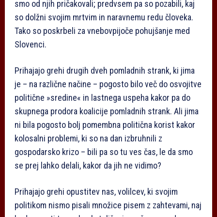
smo od njih pričakovali; predvsem pa so pozabili, kaj
so dolžni svojim mrtvim in naravnemu redu človeka.
Tako so poskrbeli za vnebovpijoče pohujšanje med
Slovenci.
Prihajajo grehi drugih dveh pomladnih strank, ki jima
je – na različne načine – pogosto bilo več do osvojitve
politične »sredine« in lastnega uspeha kakor pa do
skupnega prodora koalicije pomladnih strank. Ali jima
ni bila pogosto bolj pomembna politična korist kakor
kolosalni problemi, ki so na dan izbruhnili z
gospodarsko krizo – bili pa so tu ves čas, le da smo
se prej lahko delali, kakor da jih ne vidimo?
Prihajajo grehi opustitev nas, volilcev, ki svojim
politikom nismo pisali množice pisem z zahtevami, naj