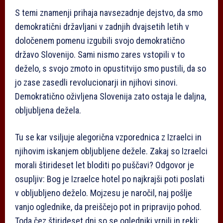
S temi znamenji prihaja navsezadnje dejstvo, da smo
demokratični državljani v zadnjih dvajsetih letih v
določenem pomenu izgubili svojo demokratično
državo Slovenijo. Sami nismo zares vstopili v to
deželo, s svojo zmoto in opustitvijo smo pustili, da so
jo zase zasedli revolucionarji in njihovi sinovi.
Demokratično oživljena Slovenija zato ostaja le daljna,
obljubljena dežela.
Tu se kar vsiljuje alegorična vzporednica z Izraelci in
njihovim iskanjem obljubljene dežele. Zakaj so Izraelci
morali štirideset let bloditi po puščavi? Odgovor je
osupljiv: Bog je Izraelce hotel po najkrajši poti poslati
v obljubljeno deželo. Mojzesu je naročil, naj pošlje
vanjo oglednike, da preiščejo pot in pripravijo pohod.
Toda čez štirideset dni so se ogledniki vrnili in rekli: