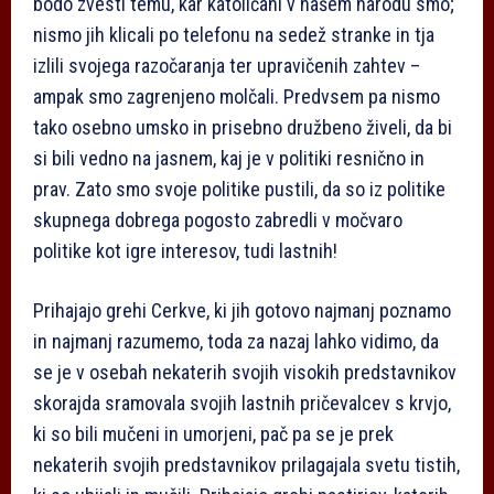
bodo zvesti temu, kar katoličani v našem narodu smo;
nismo jih klicali po telefonu na sedež stranke in tja
izlili svojega razočaranja ter upravičenih zahtev –
ampak smo zagrenjeno molčali. Predvsem pa nismo
tako osebno umsko in prisebno družbeno živeli, da bi
si bili vedno na jasnem, kaj je v politiki resnično in
prav. Zato smo svoje politike pustili, da so iz politike
skupnega dobrega pogosto zabredli v močvaro
politike kot igre interesov, tudi lastnih!
Prihajajo grehi Cerkve, ki jih gotovo najmanj poznamo
in najmanj razumemo, toda za nazaj lahko vidimo, da
se je v osebah nekaterih svojih visokih predstavnikov
skorajda sramovala svojih lastnih pričevalcev s krvjo,
ki so bili mučeni in umorjeni, pač pa se je prek
nekaterih svojih predstavnikov prilagajala svetu tistih,