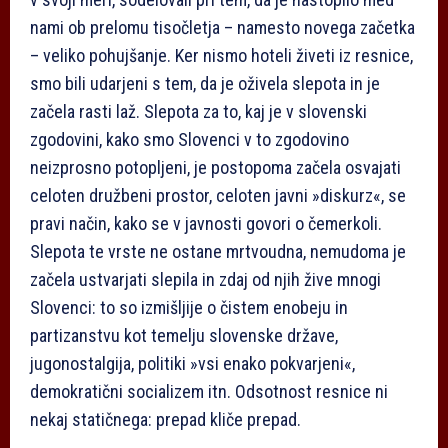
nami ob prelomu tisočletja – namesto novega začetka
– veliko pohujšanje. Ker nismo hoteli živeti iz resnice,
smo bili udarjeni s tem, da je oživela slepota in je
začela rasti laž. Slepota za to, kaj je v slovenski
zgodovini, kako smo Slovenci v to zgodovino
neizprosno potopljeni, je postopoma začela osvajati
celoten družbeni prostor, celoten javni »diskurz«, se
pravi način, kako se v javnosti govori o čemerkoli.
Slepota te vrste ne ostane mrtvoudna, nemudoma je
začela ustvarjati slepila in zdaj od njih žive mnogi
Slovenci: to so izmišljije o čistem enobeju in
partizanstvu kot temelju slovenske države,
jugonostalgija, politiki »vsi enako pokvarjeni«,
demokratični socializem itn. Odsotnost resnice ni
nekaj statičnega: prepad kliče prepad.