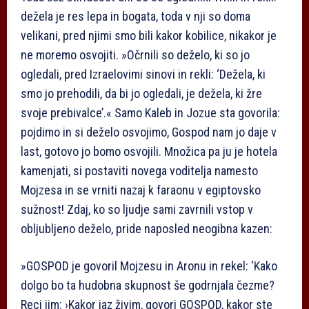
dežela je res lepa in bogata, toda v nji so doma
velikani, pred njimi smo bili kakor kobilice, nikakor je
ne moremo osvojiti. »Očrnili so deželo, ki so jo
ogledali, pred Izraelovimi sinovi in rekli: ‘Dežela, ki
smo jo prehodili, da bi jo ogledali, je dežela, ki žre
svoje prebivalce’.« Samo Kaleb in Jozue sta govorila:
pojdimo in si deželo osvojimo, Gospod nam jo daje v
last, gotovo jo bomo osvojili. Množica pa ju je hotela
kamenjati, si postaviti novega voditelja namesto
Mojzesa in se vrniti nazaj k faraonu v egiptovsko
sužnost! Zdaj, ko so ljudje sami zavrnili vstop v
obljubljeno deželo, pride naposled neogibna kazen:
»GOSPOD je govoril Mojzesu in Aronu in rekel: ‘Kako
dolgo bo ta hudobna skupnost še godrnjala čezme?
Reci jim: ›Kakor jaz živim, govori GOSPOD, kakor ste