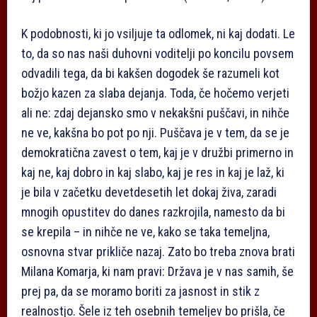
K podobnosti, ki jo vsiljuje ta odlomek, ni kaj dodati. Le
to, da so nas naši duhovni voditelji po koncilu povsem
odvadili tega, da bi kakšen dogodek še razumeli kot
božjo kazen za slaba dejanja. Toda, če hočemo verjeti
ali ne: zdaj dejansko smo v nekakšni puščavi, in nihče
ne ve, kakšna bo pot po nji. Puščava je v tem, da se je
demokratična zavest o tem, kaj je v družbi primerno in
kaj ne, kaj dobro in kaj slabo, kaj je res in kaj je laž, ki
je bila v začetku devetdesetih let dokaj živa, zaradi
mnogih opustitev do danes razkrojila, namesto da bi
se krepila – in nihče ne ve, kako se taka temeljna,
osnovna stvar prikliče nazaj. Zato bo treba znova brati
Milana Komarja, ki nam pravi: Država je v nas samih, še
prej pa, da se moramo boriti za jasnost in stik z
realnostjo. Šele iz teh osebnih temeljev bo prišla, če