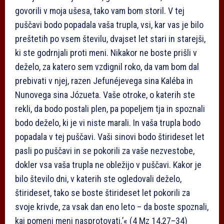
govorili v moja ušesa, tako vam bom storil. V tej
puščavi bodo popadala vaša trupla, vsi, kar vas je bilo
preštetih po vsem številu, dvajset let stari in starejši,
ki ste godrnjali proti meni. Nikakor ne boste prišli v
deželo, za katero sem vzdignil roko, da vam bom dal
prebivati v njej, razen Jefunéjevega sina Kaléba in
Nunovega sina Józueta. Vaše otroke, o katerih ste
rekli, da bodo postali plen, pa popeljem tja in spoznali
bodo deželo, ki je vi niste marali. In vaša trupla bodo
popadala v tej puščavi. Vaši sinovi bodo štirideset let
pasli po puščavi in se pokorili za vaše nezvestobe,
dokler vsa vaša trupla ne obležijo v puščavi. Kakor je
bilo število dni, v katerih ste ogledovali deželo,
štirideset, tako se boste štirideset let pokorili za
svoje krivde, za vsak dan eno leto – da boste spoznali,
kaj pomeni meni nasprotovati.’« (4 Mz 14,27–34)