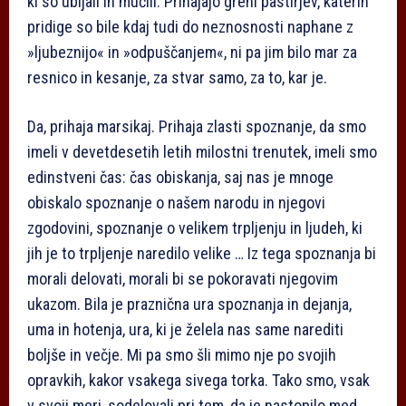
ki so ubijali in mučili. Prihajajo grehi pastirjev, katerih
pridige so bile kdaj tudi do neznosnosti naphane z
»ljubeznijo« in »odpuščanjem«, ni pa jim bilo mar za
resnico in kesanje, za stvar samo, za to, kar je.
Da, prihaja marsikaj. Prihaja zlasti spoznanje, da smo
imeli v devetdesetih letih milostni trenutek, imeli smo
edinstveni čas: čas obiskanja, saj nas je mnoge
obiskalo spoznanje o našem narodu in njegovi
zgodovini, spoznanje o velikem trpljenju in ljudeh, ki
jih je to trpljenje naredilo velike … Iz tega spoznanja bi
morali delovati, morali bi se pokoravati njegovim
ukazom. Bila je praznična ura spoznanja in dejanja,
uma in hotenja, ura, ki je želela nas same narediti
boljše in večje. Mi pa smo šli mimo nje po svojih
opravkih, kakor vsakega sivega torka. Tako smo, vsak
v svoji meri, sodelovali pri tem, da je nastopilo med