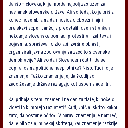
Janšo – človeka, ki je morda najbolj zaslužen za
nastanek slovenske države. Ali so tedaj, ko je prišla
konec novembra na dan novica o obsežni tajni
preiskavi zoper Janšo, v preostalih dveh strankah
nekdanje slovenske pomladi protestirali, zahtevali
pojasnila, spraševali o zlorabi izvršne oblasti,
organizirali javna zborovanja za zaščito slovenske
demokracije? Ali so dali Slovencem čutiti, da se
odpira lov na politične nasprotnike? Niso. Tudi to je
znamenje. Težko znamenje je, da škodljivo
zadolževanje države razlagajo kot uspeh vlade itn.
Kaj prihaja s temi znamenji na dan za tiste, ki hočejo
videti in ki morejo razumeti? Kajti, »nič ni skrito, kakor
zato, da postane očito«. V naravi znamenja je namreč,
da je bilo za njim nekaj skritega, kar znamenje razkrije.