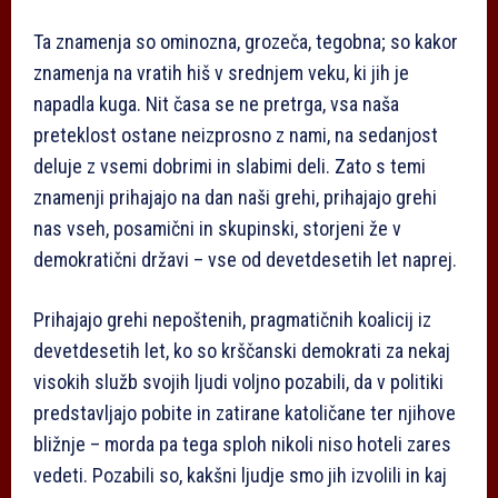
Ta znamenja so ominozna, grozeča, tegobna; so kakor
znamenja na vratih hiš v srednjem veku, ki jih je
napadla kuga. Nit časa se ne pretrga, vsa naša
preteklost ostane neizprosno z nami, na sedanjost
deluje z vsemi dobrimi in slabimi deli. Zato s temi
znamenji prihajajo na dan naši grehi, prihajajo grehi
nas vseh, posamični in skupinski, storjeni že v
demokratični državi – vse od devetdesetih let naprej.
Prihajajo grehi nepoštenih, pragmatičnih koalicij iz
devetdesetih let, ko so krščanski demokrati za nekaj
visokih služb svojih ljudi voljno pozabili, da v politiki
predstavljajo pobite in zatirane katoličane ter njihove
bližnje – morda pa tega sploh nikoli niso hoteli zares
vedeti. Pozabili so, kakšni ljudje smo jih izvolili in kaj