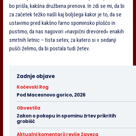
bo prišla, kakšna družbena prenova. In zdi se mi, da bi
za začetek težko našli kaj boljšega kakor je to, da se
ustavimo pred kakšno farno spominsko ploščo in
pustimo, da nas nagovori »navpični drevored« enakih
smrtnih letnic – tista setev, za katero si v sedanji
pušči želimo, da bi postala tudi žetev.
Zadnje objave
Kočevski Rog
Pod Macesnovo gorico, 2026
Obvestila
Zakon o pokopu in spominu žrtev prikritih
grobišč
Aktualni komentarji revije Zaveza