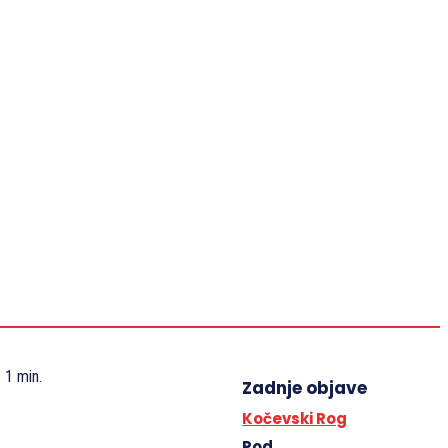
VIDEO
KAJ JE TREBA VEDETI
IZJAVE NSZ
SLOVENSKA ZAVEZA 1942–1945
KONTAKT
Revija Zaveza
Slovesnosti
Spominjamo se
Dokumenti
Kaj je treba vedeti
1
min.
Zadnje objave
Kočevski Rog
Pod