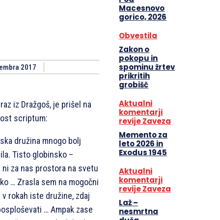
Macesnovo
gorico, 2026
Obvestila
Zakon o
pokopu in
spominu žrtev
embra 2017
prikritih
grobišč
Aktualni
raz iz Dražgoš, je prišel na
komentarji
post scriptum:
revije Zaveza
Memento za
ska družina mnogo bolj
leto 2026 in
Exodus 1945
ila. Tisto globinsko –
a ni za nas prostora na svetu
Aktualni
komentarji
ako … Zrasla sem na mogočni
revije Zaveza
ja v rokah iste družine, zdaj
Laž –
 posploševati … Ampak zase
nesmrtna