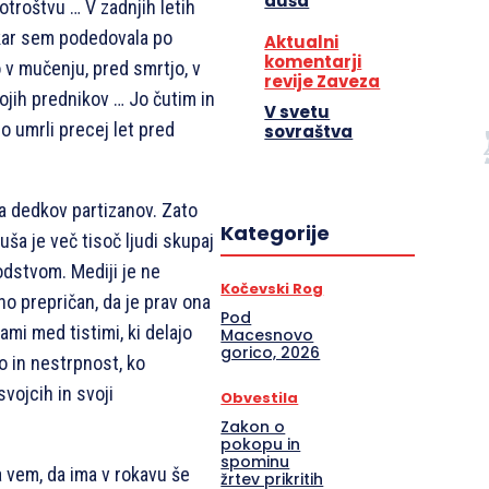
duša
otroštvu … V zadnjih letih
, kar sem podedovala po
Aktualni
komentarji
 v mučenju, pred smrtjo, v
revije Zaveza
ojih prednikov … Jo čutim in
V svetu
so umrli precej let pred
sovraštva
ima dedkov partizanov. Zato
Kategorije
uša je več tisoč ljudi skupaj
odstvom. Mediji je ne
Kočevski Rog
no prepričan, da je prav ona
Pod
mi med tistimi, ki delajo
Macesnovo
gorico, 2026
vo in nestrpnost, ko
svojcih in svoji
Obvestila
Zakon o
pokopu in
spominu
 vem, da ima v rokavu še
žrtev prikritih