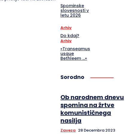
Spominske
slovesnosti v
letu 2026
Arhiv
Do kdaj?
Arhiv
»Transeamus
usque
Bethleem …«
Sorodno
Ob narodnem dnevu
spomina na žrtve
komunističnega
nasilja
Zaveza
28 Decembra 2023