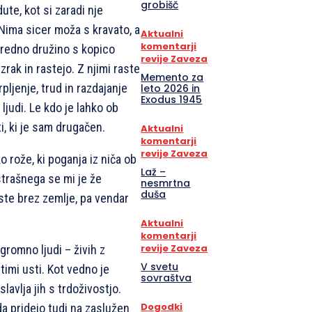
grobišč
te, kot si zaradi nje
 Nima sicer moža s kravato, a
Aktualni
komentarji
redno družino s kopico
revije Zaveza
zrak in rastejo. Z njimi raste
Memento za
rpljenje, trud in razdajanje
leto 2026 in
Exodus 1945
 ljudi. Le kdo je lahko ob
i, ki je sam drugačen.
Aktualni
komentarji
revije Zaveza
o rože, ki poganja iz niča ob
Laž –
 strašnega se mi je že
nesmrtna
duša
aste brez zemlje, pa vendar
Aktualni
komentarji
revije Zaveza
gromno ljudi – živih z
V svetu
timi usti. Kot vedno je
sovraštva
lavlja jih s trdoživostjo.
Dogodki
a pridejo tudi na zaslužen