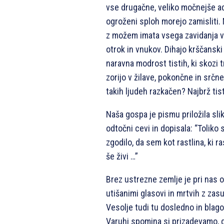
vse drugačne, veliko močnejše adu
ogroženi sploh morejo zamisliti.
z možem imata vsega zavidanja v
otrok in vnukov. Dihajo krščanski 
naravna modrost tistih, ki skozi t
zorijo v žilave, pokončne in srčne
takih ljudeh razkačen? Najbrž tist
Naša gospa je pismu priložila slik
odtočni cevi in dopisala: “Toliko
zgodilo, da sem kot rastlina, ki r
še živi …”
Brez ustrezne zemlje je pri nas o
utišanimi glasovi in mrtvih z zasu
Vesolje tudi tu dosledno in blagos
Varuhi spomina si prizadevamo, d