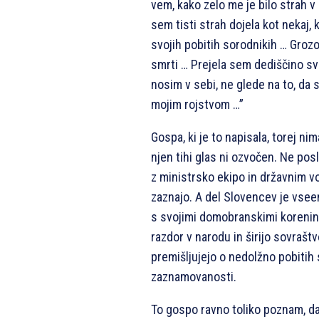
vem, kako zelo me je bilo strah v 
sem tisti strah dojela kot nekaj
svojih pobitih sorodnikih … Grozo
smrti … Prejela sem dediščino sv
nosim v sebi, ne glede na to, da 
mojim rojstvom …”
Gospa, ki je to napisala, torej n
njen tihi glas ni ozvočen. Ne posl
z ministrsko ekipo in državnim v
zaznajo. A del Slovencev je vsee
s svojimi domobranskimi korenina
razdor v narodu in širijo sovrašt
premišljujejo o nedolžno pobitih 
zaznamovanosti.
To gospo ravno toliko poznam, da