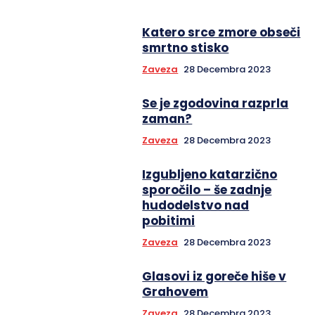
Katero srce zmore obseči
smrtno stisko
Zaveza
28 Decembra 2023
Se je zgodovina razprla
zaman?
Zaveza
28 Decembra 2023
Izgubljeno katarzično
sporočilo – še zadnje
hudodelstvo nad
pobitimi
Zaveza
28 Decembra 2023
Glasovi iz goreče hiše v
Grahovem
Zaveza
28 Decembra 2023