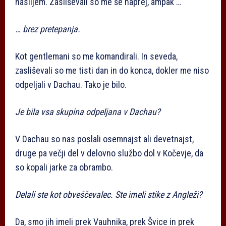
nasiljem. Zasliševali so me še naprej, ampak …
… brez pretepanja.
Kot gentlemani so me komandirali. In seveda,
zasliševali so me tisti dan in do konca, dokler me niso
odpeljali v Dachau. Tako je bilo.
Je bila vsa skupina odpeljana v Dachau?
V Dachau so nas poslali osemnajst ali devetnajst,
druge pa večji del v delovno službo dol v Kočevje, da
so kopali jarke za obrambo.
Delali ste kot obveščevalec. Ste imeli stike z Angleži?
Da, smo jih imeli prek Vauhnika, prek Švice in prek