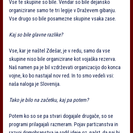
Vse te skupine so bile. Vendar so bile dejansko
organizirane samo te tri legije v Draževem gibanju.
Vse drugo so bile posamezne skupine vsaka zase.
Kaj so bile glavne razlike?
Vse, kar je naštel Zdešar, je v redu, samo da vse
skupine niso bile organizirane kot vojaška rezerva.
Naš namen pa je bil vzdrževati organizacijo do konca
vojne, ko bo nastajal nov red. In to smo vedeli vsi:
naša naloga je Slovenija.
Tako je bilo na začetku, kaj pa potem?
Potem ko so se pa stvari dogajale drugače, so se
programi prilagajali razmeram. Pojav partizanstva in
razvoj domobranstva je rodil ideje oz. načrt, da naj bi