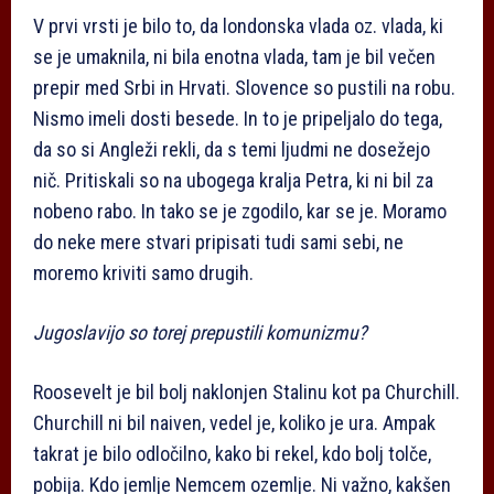
V prvi vrsti je bilo to, da londonska vlada oz. vlada, ki
se je umaknila, ni bila enotna vlada, tam je bil večen
prepir med Srbi in Hrvati. Slovence so pustili na robu.
Nismo imeli dosti besede. In to je pripeljalo do tega,
da so si Angleži rekli, da s temi ljudmi ne dosežejo
nič. Pritiskali so na ubogega kralja Petra, ki ni bil za
nobeno rabo. In tako se je zgodilo, kar se je. Moramo
do neke mere stvari pripisati tudi sami sebi, ne
moremo kriviti samo drugih.
Jugoslavijo so torej prepustili komunizmu?
Roosevelt je bil bolj naklonjen Stalinu kot pa Churchill.
Churchill ni bil naiven, vedel je, koliko je ura. Ampak
takrat je bilo odločilno, kako bi rekel, kdo bolj tolče,
pobija. Kdo jemlje Nemcem ozemlje. Ni važno, kakšen