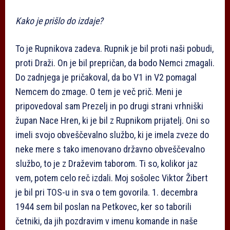
Kako je prišlo do izdaje?
To je Rupnikova zadeva. Rupnik je bil proti naši pobudi,
proti Draži. On je bil prepričan, da bodo Nemci zmagali.
Do zadnjega je pričakoval, da bo V1 in V2 pomagal
Nemcem do zmage. O tem je več prič. Meni je
pripovedoval sam Prezelj in po drugi strani vrhniški
župan Nace Hren, ki je bil z Rupnikom prijatelj. Oni so
imeli svojo obveščevalno službo, ki je imela zveze do
neke mere s tako imenovano državno obveščevalno
službo, to je z Draževim taborom. Ti so, kolikor jaz
vem, potem celo reč izdali. Moj sošolec Viktor Žibert
je bil pri TOS-u in sva o tem govorila. 1. decembra
1944 sem bil poslan na Petkovec, ker so taborili
četniki, da jih pozdravim v imenu komande in naše