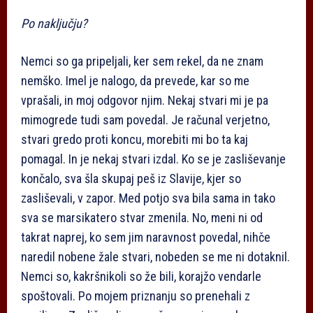
Po naključju?
Nemci so ga pripeljali, ker sem rekel, da ne znam
nemško. Imel je nalogo, da prevede, kar so me
vprašali, in moj odgovor njim. Nekaj stvari mi je pa
mimogrede tudi sam povedal. Je računal verjetno,
stvari gredo proti koncu, morebiti mi bo ta kaj
pomagal. In je nekaj stvari izdal. Ko se je zasliševanje
končalo, sva šla skupaj peš iz Slavije, kjer so
zasliševali, v zapor. Med potjo sva bila sama in tako
sva se marsikatero stvar zmenila. No, meni ni od
takrat naprej, ko sem jim naravnost povedal, nihče
naredil nobene žale stvari, nobeden se me ni dotaknil.
Nemci so, kakršnikoli so že bili, korajžo vendarle
spoštovali. Po mojem priznanju so prenehali z