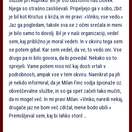
službe pri Rupniku. Bil je sto odstotno naš človek.
Njega so strašno zasliševali. Pripeljejo ga v sobo, zbit
je bil kot Kristus s križa, in mi pravi: »Vinko, vse vedo.«
Jaz ga pogledam, takole sva se z očmi srečala in meni
je bilo samo to dovolj. Bil je v naši organizaciji, vedel
sem, kaj približno je moral vedeti. In v okviru tega sem
se potem gibal. Kar sem vedel, da ve, to vedo oni. Vse
drugo pa ni bilo govora, da bi povedal. Nekako so to
sprejeli. Vame potem niso nič kaj dosti vrtali v
podrobnosti, ampak vse v tem okviru. Naenkrat pa jih
je nekdo informiral, da je Milan Finc vodja špionaže oz.
obveščevalne službe, in so ga spet začeli tako mučiti,
da ni mogel več. In mi pravi Milan: »Vinko, naredi nekaj,
drugače jaz ne bom več zdržal, mene bodo ubili.«
Premišljeval sem, kaj bi lahko storil …