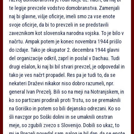
te legije prevzele vodstvo domobranstva. Zamenjali
naj bi glavne, višje oficirje, imeli smo za vse enote
svoje oficirje, da bi to prevzeli in se predstavili
zaveznikom kot slovenska narodna vojska. To je bilo v
načrtu. Ampak potem je konec novembra 1944 prišlo
do izdaje. Tako je okupator 2. decembra 1944 glavni
del organizacije odkril, zaprl in poslal v Dachau. Tudi
drugi ešalon, ki naj bi bil stvari prevzel, je odpovedal in
tako je ves načrt propadel. Res pa je tudi to, da se
nekateri Draževi nikakor niso dobro razumeli, npr.
general Ivan Prezelj. Bili so na meji na Notranjskem, in
ko so partizani prodirali proti Trstu, so se premaknili
na Goriško in potem so bili dejansko odrezani. Ko so
šli navzgor po Soški dolini in se umaknili onstran
meje, so zgubili zvezo s Slovenijo. Dobili so ukaz, to
mi je Prezelj povedal sam, nalog je bil dan, da se enote