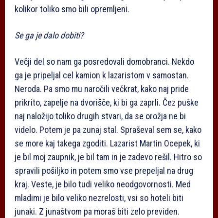
kolikor toliko smo bili opremljeni.
Se ga je dalo dobiti?
Večji del so nam ga posredovali domobranci. Nekdo
ga je pripeljal cel kamion k lazaristom v samostan.
Neroda. Pa smo mu naročili večkrat, kako naj pride
prikrito, zapelje na dvorišče, ki bi ga zaprli. Čez puške
naj naložijo toliko drugih stvari, da se orožja ne bi
videlo. Potem je pa zunaj stal. Spraševal sem se, kako
se more kaj takega zgoditi. Lazarist Martin Ocepek, ki
je bil moj zaupnik, je bil tam in je zadevo rešil. Hitro so
spravili pošiljko in potem smo vse prepeljal na drug
kraj. Veste, je bilo tudi veliko neodgovornosti. Med
mladimi je bilo veliko nezrelosti, vsi so hoteli biti
junaki. Z junaštvom pa moraš biti zelo previden.