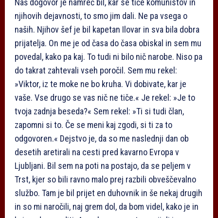
Naš dogovor je namreč bil, kar se tiče komunistov in
njihovih dejavnosti, to smo jim dali. Ne pa vsega o
naših. Njihov šef je bil kapetan Ilovar in sva bila dobra
prijatelja. On me je od časa do časa obiskal in sem mu
povedal, kako pa kaj. To tudi ni bilo nič narobe. Niso pa
do takrat zahtevali vseh poročil. Sem mu rekel:
»Viktor, iz te moke ne bo kruha. Vi dobivate, kar je
vaše. Vse drugo se vas nič ne tiče.« Je rekel: »Je to
tvoja zadnja beseda?« Sem rekel: »Ti si tudi član,
zapomni si to. Če se meni kaj zgodi, si ti za to
odgovoren.« Dejstvo je, da so me naslednji dan ob
desetih aretirali na cesti pred kavarno Evropa v
Ljubljani. Bil sem na poti na postajo, da se peljem v
Trst, kjer so bili ravno malo prej razbili obveščevalno
službo. Tam je bil prijet en duhovnik in še nekaj drugih
in so mi naročili, naj grem dol, da bom videl, kako je in