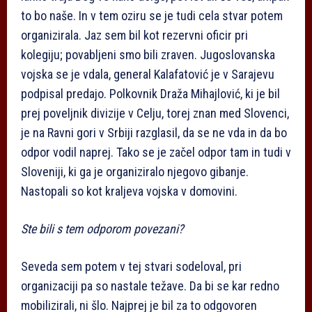
to bo naše. In v tem oziru se je tudi cela stvar potem
organizirala. Jaz sem bil kot rezervni oficir pri
kolegiju; povabljeni smo bili zraven. Jugoslovanska
vojska se je vdala, general Kalafatović je v Sarajevu
podpisal predajo. Polkovnik Draža Mihajlović, ki je bil
prej poveljnik divizije v Celju, torej znan med Slovenci,
je na Ravni gori v Srbiji razglasil, da se ne vda in da bo
odpor vodil naprej. Tako se je začel odpor tam in tudi v
Sloveniji, ki ga je organiziralo njegovo gibanje.
Nastopali so kot kraljeva vojska v domovini.
Ste bili s tem odporom povezani?
Seveda sem potem v tej stvari sodeloval, pri
organizaciji pa so nastale težave. Da bi se kar redno
mobilizirali, ni šlo. Najprej je bil za to odgovoren