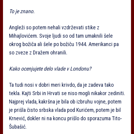
To je znano.
Angleži so potem nehali vzdrževati stike z
Mihajlovićem. Svoje ljudi so od tam umaknili šele
okrog božiča ali šele po božiču 1944. Amerikanci pa
so zveze z Dražem ohranili.
Kako ocenjujete delo vlade v Londonu?
Ta tudi nosi v dobri meri krivdo, da je zadeva tako
tekla. Kajti Srbi in Hrvati se niso mogli nikakor zediniti.
Najprej vlada, kakršna je bila ob izbruhu vojne, potem
je prišla čisto srbska vlada pod Kurićem, potem je bil
Krnević, dokler ni na koncu prišlo do sporazuma Tito-
Šubašić.