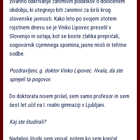
živahno odkrivanje zanimivih podatkov o določenem
obdobju, ki utegnejo biti zanimivi za širši krog
slovenske javnosti. Kako leto po svojem stotem
rojstnem dnevu se je Vinko Lipovec preselil v
Slovenijo in ostaja, kot se boste zlahka prepričali,
sogovornik izjemnega spomina, jasne misli in tehtne
sodbe.
Pozdravljeni, g. doktor Vinko Lipovec. Hvala, da ste
sprejeli ta pogovor.
Do doktorata nisem prišel, sem samo profesor in sem
šest let učil na I. realni gimnaziji v Ljubljani.
Kaj ste študirali?
Nadaljnji študij sem vpisal, potem ko sem končal