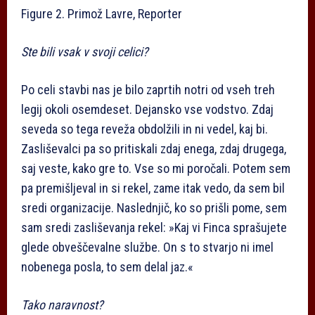
Figure 2.
Primož Lavre, Reporter
Ste bili vsak v svoji celici?
Po celi stavbi nas je bilo zaprtih notri od vseh treh
legij okoli osemdeset. Dejansko vse vodstvo. Zdaj
seveda so tega reveža obdolžili in ni vedel, kaj bi.
Zasliševalci pa so pritiskali zdaj enega, zdaj drugega,
saj veste, kako gre to. Vse so mi poročali. Potem sem
pa premišljeval in si rekel, zame itak vedo, da sem bil
sredi organizacije. Naslednjič, ko so prišli pome, sem
sam sredi zasliševanja rekel: »Kaj vi Finca sprašujete
glede obveščevalne službe. On s to stvarjo ni imel
nobenega posla, to sem delal jaz.«
Tako naravnost?