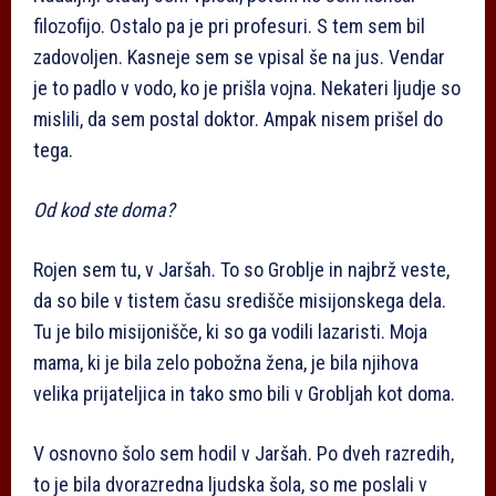
filozofijo. Ostalo pa je pri profesuri. S tem sem bil
zadovoljen. Kasneje sem se vpisal še na jus. Vendar
je to padlo v vodo, ko je prišla vojna. Nekateri ljudje so
mislili, da sem postal doktor. Ampak nisem prišel do
tega.
Od kod ste doma?
Rojen sem tu, v Jaršah. To so Groblje in najbrž veste,
da so bile v tistem času središče misijonskega dela.
Tu je bilo misijonišče, ki so ga vodili lazaristi. Moja
mama, ki je bila zelo pobožna žena, je bila njihova
velika prijateljica in tako smo bili v Grobljah kot doma.
V osnovno šolo sem hodil v Jaršah. Po dveh razredih,
to je bila dvorazredna ljudska šola, so me poslali v