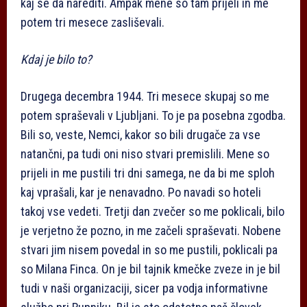
kaj se da narediti. Ampak mene so tam prijeli in me
potem tri mesece zasliševali.
Kdaj je bilo to?
Drugega decembra 1944. Tri mesece skupaj so me
potem spraševali v Ljubljani. To je pa posebna zgodba.
Bili so, veste, Nemci, kakor so bili drugače za vse
natančni, pa tudi oni niso stvari premislili. Mene so
prijeli in me pustili tri dni samega, ne da bi me sploh
kaj vprašali, kar je nenavadno. Po navadi so hoteli
takoj vse vedeti. Tretji dan zvečer so me poklicali, bilo
je verjetno že pozno, in me začeli spraševati. Nobene
stvari jim nisem povedal in so me pustili, poklicali pa
so Milana Finca. On je bil tajnik kmečke zveze in je bil
tudi v naši organizaciji, sicer pa vodja informativne