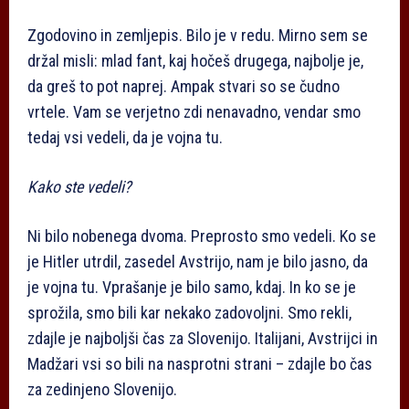
Zgodovino in zemljepis. Bilo je v redu. Mirno sem se
držal misli: mlad fant, kaj hočeš drugega, najbolje je,
da greš to pot naprej. Ampak stvari so se čudno
vrtele. Vam se verjetno zdi nenavadno, vendar smo
tedaj vsi vedeli, da je vojna tu.
Kako ste vedeli?
Ni bilo nobenega dvoma. Preprosto smo vedeli. Ko se
je Hitler utrdil, zasedel Avstrijo, nam je bilo jasno, da
je vojna tu. Vprašanje je bilo samo, kdaj. In ko se je
sprožila, smo bili kar nekako zadovoljni. Smo rekli,
zdajle je najboljši čas za Slovenijo. Italijani, Avstrijci in
Madžari vsi so bili na nasprotni strani – zdajle bo čas
za zedinjeno Slovenijo.