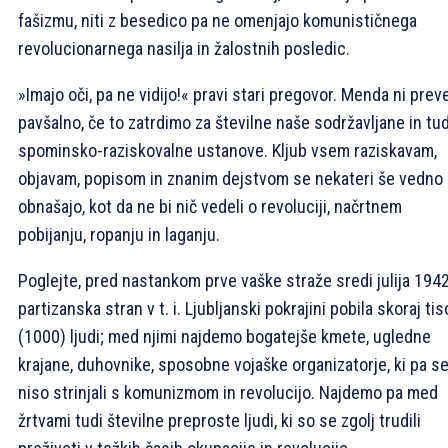
fašizmu, niti z besedico pa ne omenjajo komunističnega
revolucionarnega nasilja in žalostnih posledic.
»Imajo oči, pa ne vidijo!« pravi stari pregovor. Menda ni prev
pavšalno, če to zatrdimo za številne naše sodržavljane in tud
spominsko-raziskovalne ustanove. Kljub vsem raziskavam,
objavam, popisom in znanim dejstvom se nekateri še vedno
obnašajo, kot da ne bi nič vedeli o revoluciji, načrtnem
pobijanju, ropanju in laganju.
Poglejte, pred nastankom prve vaške straže sredi julija 1942
partizanska stran v t. i. Ljubljanski pokrajini pobila skoraj tis
(1000) ljudi; med njimi najdemo bogatejše kmete, ugledne
krajane, duhovnike, sposobne vojaške organizatorje, ki pa s
niso strinjali s komunizmom in revolucijo. Najdemo pa med
žrtvami tudi številne preproste ljudi, ki so se zgolj trudili