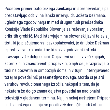
Poseben primer patološkega zanikanja in sprenevedanja pa
predstavljajo odzivi na lanski intervju dr. Jožeta Dežmana,
uglednega zgodovinarja in med drugim tudi predsednika
Komisije Vlade Republike Slovenije za reševanje vprašanj
prikritih grobišč. Med intervjujem na slovenski javni televiziji
tisti, ki jo plačujemo vsi davkoplačevalci, je dr. Jože Dežman
izpostavil veliko podatkov, ki so v zgodovinski stroki
pravzaprav že dolgo znani. Objavljeni so bili v več knjigah,
zbornikih in znanstvenih prispevkih, o njih se je razpravljalo
tudi na posvetih in simpozijih doma in v tujini. Intervjuvanec
torej ni povedal nič presenetljivo novega. Morda si je srd
varuhov revolucionarnega izročila nakopal s tem, da je
nekatera že dolgo znana dejstva povedal na nacionalni
televiziji v gledanem terminu. Naj jih nekaj naštejem: Pripadn
partizanskega gibanja so pobili več domačih ljudi kot pa