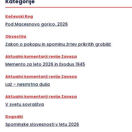
Kategorije
Kočevski Rog
Pod Macesnovo gorico, 2026
Obvestila
Zakon o pokopu in spominu žrtev prikritih grobišč
Aktualni komentarji revije Zaveza
Memento za leto 2026 in Exodus 1945
Aktualni komentarji revije Zaveza
Laž – nesmrtna duša
Aktualni komentarji revije Zaveza
V svetu sovraštva
Dogodki
Spominske slovesnosti v letu 2026