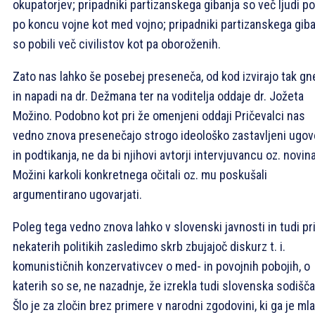
okupatorjev; pripadniki partizanskega gibanja so več ljudi po
po koncu vojne kot med vojno; pripadniki partizanskega gib
so pobili več civilistov kot pa oboroženih.
Zato nas lahko še posebej preseneča, od kod izvirajo tak gn
in napadi na dr. Dežmana ter na voditelja oddaje dr. Jožeta
Možino. Podobno kot pri že omenjeni oddaji Pričevalci nas
vedno znova presenečajo strogo ideološko zastavljeni ugov
in podtikanja, ne da bi njihovi avtorji intervjuvancu oz. novin
Možini karkoli konkretnega očitali oz. mu poskušali
argumentirano ugovarjati.
Poleg tega vedno znova lahko v slovenski javnosti in tudi pr
nekaterih politikih zasledimo skrb zbujajoč diskurz t. i.
komunističnih konzervativcev o med- in povojnih pobojih, o
katerih so se, ne nazadnje, že izrekla tudi slovenska sodišča
Šlo je za zločin brez primere v narodni zgodovini, ki ga je ml