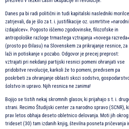
preživeti v težkih časih okupacije in revolucije.
Danes pa bi radi politični in tudi kapitalski nasledniki morilc
zatrjevali, da je šlo za t. i. justifikacije oz. usmrtitve »narodn
izdajalcev«. Pogosto iščemo zgodovinske, filozofske in
antropološke razloge trmastega vztrajanja »novega razreda
(prosto po Đilasu) na Slovenskem za prikrajanje resnice, za
laži in potiskanje v pozabo. Odgovor je precej preprost:
vztrajati pri nekdanji partijski resnici pomeni ohranjati vse
pridobitve revolucije, karkoli že to pomeni, predvsem pa
poskrbeti za ohranjanje oblasti skozi sodstvo, gospodarstvo
šolstvo in upravo. Njih resnica ne zanima!
Bojijo se tistih nekaj skromnih glasov, ki prijahajo s t. i. drug
strani. Recimo Študijski center za narodno spravo (SCNR), k
prav letos obhaja deseto obletnico delovanja. Moti jih okrog
trideset (30) tam izdanih knjig, številna posneta pričevanja i