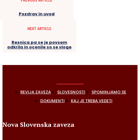
PREVIOUS ARTICLE
Pozdrav in uvod
NEXT ARTICLE
Resnica pa se je povsem
odkrila in ocenile so se vloge
REVIJA ZAVEZA
SLOVESNOSTI
SPOMINJAMO SE
DOKUMENTI
KAJ JE TREBA VEDETI
Nova Slovenska zaveza