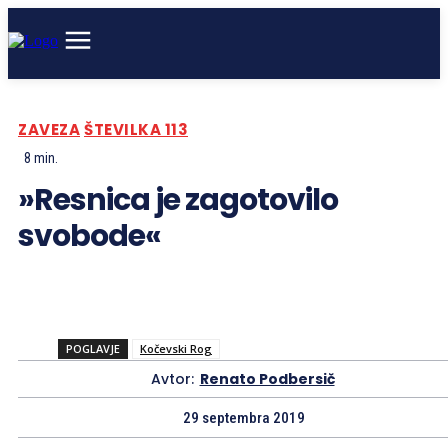
ZAVEZA
ŠTEVILKA 113
8
min.
»Resnica je zagotovilo
svobode«
POGLAVJE
Kočevski Rog
Avtor:
Renato Podbersič
29 septembra 2019