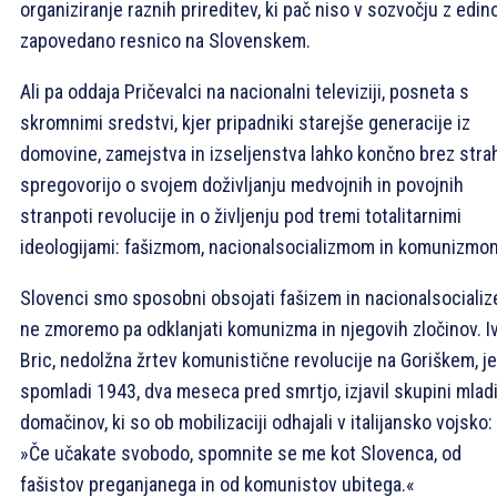
organiziranje raznih prireditev, ki pač niso v sozvočju z edin
zapovedano resnico na Slovenskem.
Ali pa oddaja Pričevalci na nacionalni televiziji, posneta s
skromnimi sredstvi, kjer pripadniki starejše generacije iz
domovine, zamejstva in izseljenstva lahko končno brez stra
spregovorijo o svojem doživljanju medvojnih in povojnih
stranpoti revolucije in o življenju pod tremi totalitarnimi
ideologijami: fašizmom, nacionalsocializmom in komunizmo
Slovenci smo sposobni obsojati fašizem in nacionalsocializ
ne zmoremo pa odklanjati komunizma in njegovih zločinov. I
Bric, nedolžna žrtev komunistične revolucije na Goriškem, je
spomladi 1943, dva meseca pred smrtjo, izjavil skupini mlad
domačinov, ki so ob mobilizaciji odhajali v italijansko vojsko:
»Če učakate svobodo, spomnite se me kot Slovenca, od
fašistov preganjanega in od komunistov ubitega.«