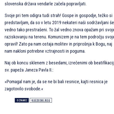
slovenska država vendarle začela popravljati.
Svoje pri tem odigra tudi strah! Gospe in gospodje, težko si
predstavljam, da so v letu 2019 nekateri naši sodržavljani še
vedno tako prestrašeni. To žal vedno znova opažam pri svo
raziskovanju na terenu. Komunizem je na tem področju svoj
opravil! Zato pa nam ostaja molitev in priprošnja k Bogu, naj
nam nakloni potrebne vztrajnosti in poguma.
Naj ob koncu sklenem z besedami, izrečenimi ob beatifikacij
sv. papeža Janeza Pavla II.:
»Pomagal nam je, da se ne bi bali resnice, kajti resnica je
zagotovilo svobode.«
OZNAKE
KOČEVSKI ROG