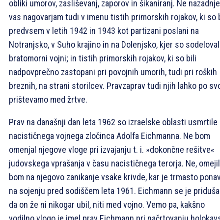
obliki umorov, zasliševanj, zaporov in šikaniranj. Ne nazadnj
vas nagovarjam tudi v imenu tistih primorskih rojakov, ki so b
predvsem v letih 1942 in 1943 kot partizani poslani na
Notranjsko, v Suho krajino in na Dolenjsko, kjer so sodeloval
bratomorni vojni; in tistih primorskih rojakov, ki so bili
nadpovprečno zastopani pri povojnih umorih, tudi pri roških
breznih, na strani storilcev. Pravzaprav tudi njih lahko po sv
prištevamo med žrtve.
Prav na današnji dan leta 1962 so izraelske oblasti usmrtile
nacističnega vojnega zločinca Adolfa Eichmanna. Ne bom
omenjal njegove vloge pri izvajanju t. i. »dokončne rešitve«
judovskega vprašanja v času nacističnega terorja. Ne, omeji
bom na njegovo zanikanje vsake krivde, kar je trmasto ponav
na sojenju pred sodiščem leta 1961. Eichmann se je pridušal
da on že ni nikogar ubil, niti med vojno. Vemo pa, kakšno
vodilno vlogo je imel prav Eichmann pri načrtovanju holokav