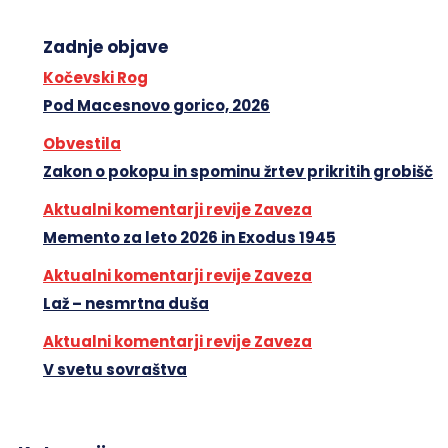
Zadnje objave
Kočevski Rog
Pod Macesnovo gorico, 2026
Obvestila
Zakon o pokopu in spominu žrtev prikritih grobišč
Aktualni komentarji revije Zaveza
Memento za leto 2026 in Exodus 1945
Aktualni komentarji revije Zaveza
Laž – nesmrtna duša
Aktualni komentarji revije Zaveza
V svetu sovraštva