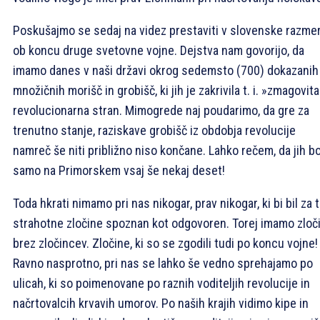
Poskušajmo se sedaj na videz prestaviti v slovenske razme
ob koncu druge svetovne vojne. Dejstva nam govorijo, da
imamo danes v naši državi okrog sedemsto (700) dokazanih
množičnih morišč in grobišč, ki jih je zakrivila t. i. »zmagovit
revolucionarna stran. Mimogrede naj poudarimo, da gre za
trenutno stanje, raziskave grobišč iz obdobja revolucije
namreč še niti približno niso končane. Lahko rečem, da jih b
samo na Primorskem vsaj še nekaj deset!
Toda hkrati nimamo pri nas nikogar, prav nikogar, ki bi bil za 
strahotne zločine spoznan kot odgovoren. Torej imamo zloč
brez zločincev. Zločine, ki so se zgodili tudi po koncu vojne!
Ravno nasprotno, pri nas se lahko še vedno sprehajamo po
ulicah, ki so poimenovane po raznih voditeljih revolucije in
načrtovalcih krvavih umorov. Po naših krajih vidimo kipe in