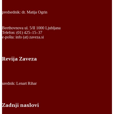
predsednik: dr. Matija Ogrin
Beethovnova ul. 5/II 1000 Ljubljana
Telefon: (01) 425–15–37
e-pošta: info (at) zaveza.si
Revija Zaveza
urednik: Lenart Rihar
Zadnji naslovi