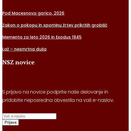
Pod Macesnovo gorico, 2026
Zakon o pokopu in spominu žrtev prikritih grobišč
Memento za leto 2026 in Exodus 1945
Laž – nesmrtna duša
NSZ novice
S prijavo na novice podprite naše delovanje in
pridobite neposredna obvestila na vaš e-naslov.
Prijava