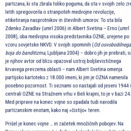
partizana, ki sta zbrala toliko poguma, da sta v svojih zelo zr
letih spregovorila o stranpoteh medvojne revolucije,
etiketiranja nasprotnikov in številnih umorov. To sta bila
Zdenko Zavadlav (umrl 2006) in Albert Svetina – Erno (umrl
2008), oba medvojna visoka predstavnika OZNE, urejene po
vzoru sovjetske NKVD. V svojih spominih (
Od osvobodilneg
boja do banditizma
, Ljubljana 2004) – dobro jih je prebrati, s
je njihov avtor od blizu opazoval ustroj boljševističnega
krvavega prevzema oblasti – nam Albert Svetina omenja
partijsko kartoteko z 18.000 imeni, ki jim je OZNA namenila
posebno pozornost. Ti seznami so nastajali od jeseni 1944 
centrali OZNE na Stražnem vrhu v Beli krajini, to je v bazi 24.
Med priprave na konec vojne so spadala tudi navodila
partizanskim enotam, kako naj »čistijo« teren.
Prišel je konec vojne … in začetek množičnih pobojev. Na