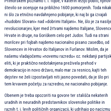
Primorskem poznamo t. i. fojbe, v katerih ležijo pobiti, njiho
število se ocenjuje na približno 1600 pomorjenih. Toda nika
ni šlo za etnično navdahnjeno pobijanje, ki naj bi ga izvajali
»hudobni Slovani« nad »dobrimi Italijani«. Ne, šlo je za nasilj
revolucionarjev, kjer med žrtvami najdemo Italijane, Slovenc
Hrvate in druge, na Goriškem celo pet Judov. Tudi na strani
morilcev pri fojbah najdemo nacionalno pisano zasedbo, od
Slovencev in Hrvatov do Italijanov in Furlanov. Mislim, da je
našemu vladajočemu »novemu razredu« oz. nekdanji partijsk
eliti, ki je praktično nedotaknjena preživela prehod v
demokracijo in novo državo, malo mar za resnico, kajti teh
dejstev ne želi izpostavljati niti jasno povedati, da je šlo pri
tem krvavem početju za razredno, ne nacionalno pobijanje.
Obenem je treba opozoriti na govore ter stališča nekaterih
uradnih in neuradnih predstavnikov slovenske politike in
raznih t. i. levih političnih organizacij, ki udrihajo po nacizmu