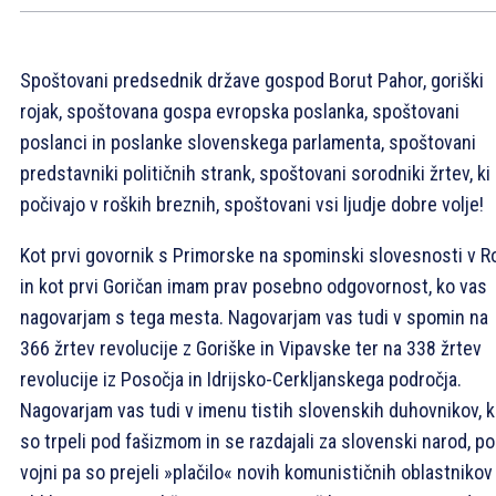
Spoštovani predsednik države gospod Borut Pahor, goriški
rojak, spoštovana gospa evropska poslanka, spoštovani
poslanci in poslanke slovenskega parlamenta, spoštovani
predstavniki političnih strank, spoštovani sorodniki žrtev, ki
počivajo v roških breznih, spoštovani vsi ljudje dobre volje!
Kot prvi govornik s Primorske na spominski slovesnosti v R
in kot prvi Goričan imam prav posebno odgovornost, ko vas
nagovarjam s tega mesta. Nagovarjam vas tudi v spomin na
366 žrtev revolucije z Goriške in Vipavske ter na 338 žrtev
revolucije iz Posočja in Idrijsko-Cerkljanskega področja.
Nagovarjam vas tudi v imenu tistih slovenskih duhovnikov, k
so trpeli pod fašizmom in se razdajali za slovenski narod, po
vojni pa so prejeli »plačilo« novih komunističnih oblastnikov