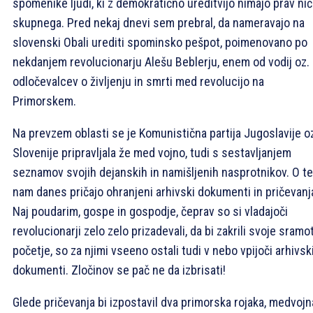
spomenike ljudi, ki z demokratično ureditvijo nimajo prav nič
skupnega. Pred nekaj dnevi sem prebral, da nameravajo na
slovenski Obali urediti spominsko pešpot, poimenovano po
nekdanjem revolucionarju Alešu Beblerju, enem od vodij oz.
odločevalcev o življenju in smrti med revolucijo na
Primorskem.
Na prevzem oblasti se je Komunistična partija Jugoslavije o
Slovenije pripravljala že med vojno, tudi s sestavljanjem
seznamov svojih dejanskih in namišljenih nasprotnikov. O t
nam danes pričajo ohranjeni arhivski dokumenti in pričevanj
Naj poudarim, gospe in gospodje, čeprav so si vladajoči
revolucionarji zelo zelo prizadevali, da bi zakrili svoje sramo
početje, so za njimi vseeno ostali tudi v nebo vpijoči arhivsk
dokumenti. Zločinov se pač ne da izbrisati!
Glede pričevanja bi izpostavil dva primorska rojaka, medvojn