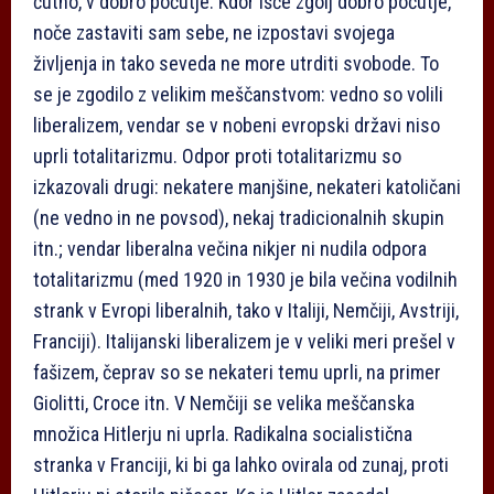
čutno, v dobro počutje. Kdor išče zgolj dobro počutje,
noče zastaviti sam sebe, ne izpostavi svojega
življenja in tako seveda ne more utrditi svobode. To
se je zgodilo z velikim meščanstvom: vedno so volili
liberalizem, vendar se v nobeni evropski državi niso
uprli totalitarizmu. Odpor proti totalitarizmu so
izkazovali drugi: nekatere manjšine, nekateri katoličani
(ne vedno in ne povsod), nekaj tradicionalnih skupin
itn.; vendar liberalna večina nikjer ni nudila odpora
totalitarizmu (med 1920 in 1930 je bila večina vodilnih
strank v Evropi liberalnih, tako v Italiji, Nemčiji, Avstriji,
Franciji). Italijanski liberalizem je v veliki meri prešel v
fašizem, čeprav so se nekateri temu uprli, na primer
Giolitti, Croce itn. V Nemčiji se velika meščanska
množica Hitlerju ni uprla. Radikalna socialistična
stranka v Franciji, ki bi ga lahko ovirala od zunaj, proti