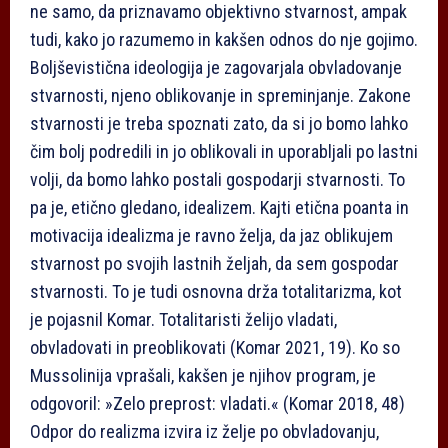
ne samo, da priznavamo objektivno stvarnost, ampak
tudi, kako jo razumemo in kakšen odnos do nje gojimo.
Boljševistična ideologija je zagovarjala obvladovanje
stvarnosti, njeno oblikovanje in spreminjanje. Zakone
stvarnosti je treba spoznati zato, da si jo bomo lahko
čim bolj podredili in jo oblikovali in uporabljali po lastni
volji, da bomo lahko postali gospodarji stvarnosti. To
pa je, etično gledano, idealizem. Kajti etična poanta in
motivacija idealizma je ravno želja, da jaz oblikujem
stvarnost po svojih lastnih željah, da sem gospodar
stvarnosti. To je tudi osnovna drža totalitarizma, kot
je pojasnil Komar. Totalitaristi želijo vladati,
obvladovati in preoblikovati (Komar 2021, 19). Ko so
Mussolinija vprašali, kakšen je njihov program, je
odgovoril: »Zelo preprost: vladati.« (Komar 2018, 48)
Odpor do realizma izvira iz želje po obvladovanju,