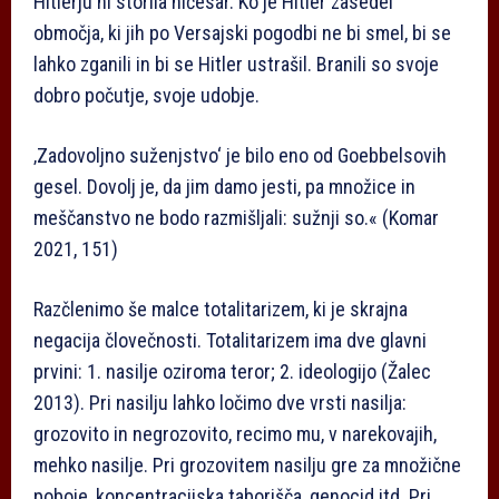
Hitlerju ni storila ničesar. Ko je Hitler zasedel
območja, ki jih po Versajski pogodbi ne bi smel, bi se
lahko zganili in bi se Hitler ustrašil. Branili so svoje
dobro počutje, svoje udobje.
‚Zadovoljno suženjstvo‘ je bilo eno od Goebbelsovih
gesel. Dovolj je, da jim damo jesti, pa množice in
meščanstvo ne bodo razmišljali: sužnji so.« (Komar
2021, 151)
Razčlenimo še malce totalitarizem, ki je skrajna
negacija človečnosti. Totalitarizem ima dve glavni
prvini: 1. nasilje oziroma teror; 2. ideologijo (Žalec
2013). Pri nasilju lahko ločimo dve vrsti nasilja:
grozovito in negrozovito, recimo mu, v narekovajih,
mehko nasilje. Pri grozovitem nasilju gre za množične
poboje, koncentracijska taborišča, genocid itd. Pri