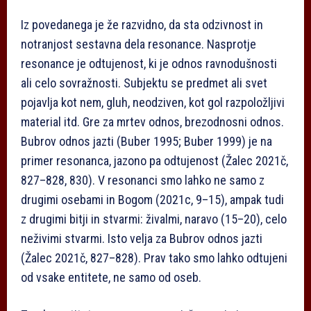
Iz povedanega je že razvidno, da sta odzivnost in
notranjost sestavna dela resonance. Nasprotje
resonance je odtujenost, ki je odnos ravnodušnosti
ali celo sovražnosti. Subjektu se predmet ali svet
pojavlja kot nem, gluh, neodziven, kot gol razpoložljivi
material itd. Gre za mrtev odnos, brezodnosni odnos.
Bubrov odnos jaz­ti (Buber 1995; Buber 1999) je na
primer resonanca, jaz­ono pa odtujenost (Žalec 2021č,
827–828, 830). V resonanci smo lahko ne samo z
drugimi osebami in Bogom (2021c, 9–15), ampak tudi
z drugimi bitji in stvarmi: živalmi, naravo (15–­20), celo
neživimi stvarmi. Isto velja za Bubrov odnos jaz­ti
(Žalec 2021č, 827–828). Prav tako smo lahko odtujeni
od vsake entitete, ne samo od oseb.