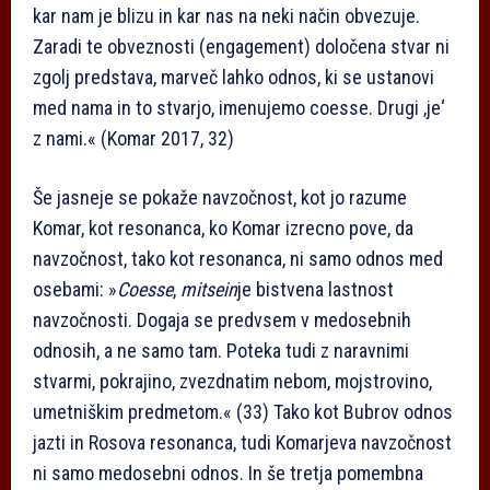
kar nam je blizu in kar nas na neki način obvezuje.
Zaradi te obveznosti (engagement) določena stvar ni
zgolj predstava, marveč lahko odnos, ki se ustanovi
med nama in to stvarjo, imenujemo co­esse. Drugi ‚je‘
z nami.« (Komar 2017, 32)
Še jasneje se pokaže navzočnost, kot jo razume
Komar, kot resonanca, ko Komar izrecno pove, da
navzočnost, tako kot resonanca, ni samo odnos med
osebami: »
Co­esse
,
mit­sein
je bistvena lastnost
navzočnosti. Dogaja se predvsem v medosebnih
odnosih, a ne samo tam. Poteka tudi z naravnimi
stvarmi, pokrajino, zvezdnatim nebom, mojstrovino,
umetniškim predmetom.« (33) Tako kot Bubrov odnos
jaz­ti in Rosova resonanca, tudi Komarjeva navzočnost
ni samo medosebni odnos. In še tretja pomembna