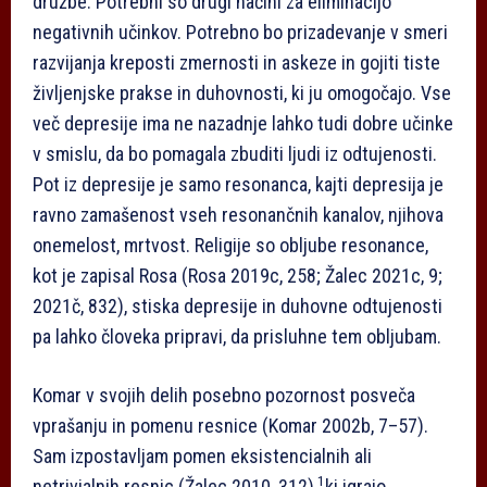
družbe. Potrebni so drugi načini za eliminacijo
negativnih učinkov. Potrebno bo prizadevanje v smeri
razvijanja kreposti zmernosti in askeze in gojiti tiste
življenjske prakse in duhovnosti, ki ju omogočajo. Vse
več depresije ima ne nazadnje lahko tudi dobre učinke
v smislu, da bo pomagala zbuditi ljudi iz odtujenosti.
Pot iz depresije je samo resonanca, kajti depresija je
ravno zamašenost vseh resonančnih kanalov, njihova
onemelost, mrtvost. Religije so obljube resonance,
kot je zapisal Rosa (Rosa 2019c, 258; Žalec 2021c, 9;
2021č, 832), stiska depresije in duhovne odtujenosti
pa lahko človeka pripravi, da prisluhne tem obljubam.
Komar v svojih delih posebno pozornost posveča
vprašanju in pomenu resnice (Komar 2002b, 7–57).
Sam izpostavljam pomen eksistencialnih ali
1
netrivialnih resnic (Žalec 2010, 312),
ki igrajo