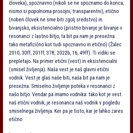
človeka), spoznavno (nikoli se ne spoznamo do konca,
nismo si popolnoma prosojni, transparentni), etično
(noben človek ne sme biti zgolj sredstvo) in
bivanjsko, eksistencialno (pristno bivanje je bivanje v
resonanci z lastno bitjo, ta bit pa nam je presežna
tako metafizično kot tudi spoznavno in etično) (Žalec
2010, 30ff, 201ff, 378; 2022b, 16, 49ff). Ti vidiki se
prepletajo. Na primer etični (vest) in eksistencialni
(smisel življenja). Naša vest je naš glavni etični
vodnik. Vest je glas naše biti, naša bit pa nam je
presežna. Smiselno življenje poteka v resonanci z
našo bitjo. Vendar pa imamo vodnika: tako kot je vest
naš etični vodnik, je resonanca naš vodnik v pogledu
smiselnega življenja. Ker pa je tisto, kar je lahko zares
etično