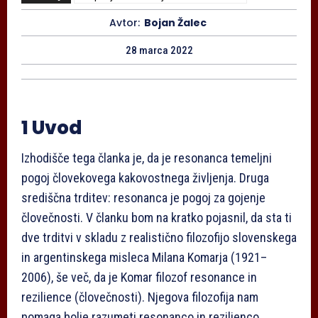
Avtor:
Bojan Žalec
28 marca 2022
1 Uvod
Izhodišče tega članka je, da je resonanca temeljni
pogoj človekovega kakovostnega življenja. Druga
središčna trditev: resonanca je pogoj za gojenje
človečnosti. V članku bom na kratko pojasnil, da sta ti
dve trditvi v skladu z realistično filozofijo slovenskega
in argentinskega misleca Milana Komarja (1921–
2006), še več, da je Komar filozof resonance in
rezilience (človečnosti). Njegova filozofija nam
pomaga bolje razumeti resonanco in rezilienco