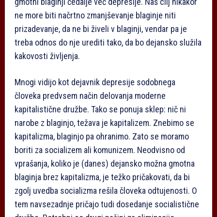
gmotni blaginji čedalje več depresije. Naš cilj nikakor
ne more biti načrtno zmanjševanje blaginje niti
prizadevanje, da ne bi živeli v blaginji, vendar pa je
treba odnos do nje urediti tako, da bo dejansko služila
kakovosti življenja.
Mnogi vidijo kot dejavnik depresije sodobnega
človeka predvsem način delovanja moderne
kapitalistične družbe. Tako se ponuja sklep: nič ni
narobe z blaginjo, težava je kapitalizem. Znebimo se
kapitalizma, blaginjo pa ohranimo. Zato se moramo
boriti za socializem ali komunizem. Neodvisno od
vprašanja, koliko je (danes) dejansko možna gmotna
blaginja brez kapitalizma, je težko pričakovati, da bi
zgolj uvedba socializma rešila človeka odtujenosti. O
tem navsezadnje pričajo tudi dosedanje socialistične