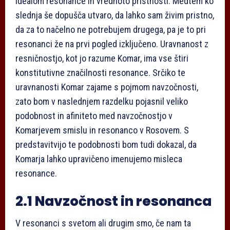
idealom resonance in vrednoto pristnosti. Medtem ko
slednja še dopušča utvaro, da lahko sam živim pristno,
da za to načelno ne potrebujem drugega, pa je to pri
resonanci že na prvi pogled izključeno. Uravnanost z
resničnostjo, kot jo razume Komar, ima vse štiri
konstitutivne značilnosti resonance. Srčiko te
uravnanosti Komar zajame s pojmom navzočnosti,
zato bom v naslednjem razdelku pojasnil veliko
podobnost in afiniteto med navzočnostjo v
Komarjevem smislu in resonanco v Rosovem. S
predstavitvijo te podobnosti bom tudi dokazal, da
Komarja lahko upravičeno imenujemo misleca
resonance.
2.1 Navzočnost in resonanca
V resonanci s svetom ali drugim smo, če nam ta