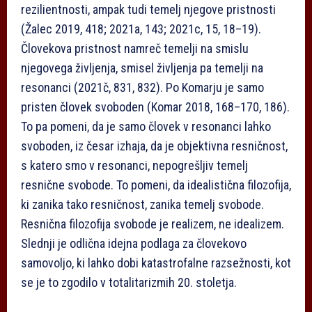
rezilientnosti, ampak tudi temelj njegove pristnosti
(Žalec 2019, 418; 2021a, 143; 2021c, 15, 18–19).
Človekova pristnost namreč temelji na smislu
njegovega življenja, smisel življenja pa temelji na
resonanci (2021č, 831, 832). Po Komarju je samo
pristen človek svoboden (Komar 2018, 168–170, 186).
To pa pomeni, da je samo človek v resonanci lahko
svoboden, iz česar izhaja, da je objektivna resničnost,
s katero smo v resonanci, nepogrešljiv temelj
resnične svobode. To pomeni, da idealistična filozofija,
ki zanika tako resničnost, zanika temelj svobode.
Resnična filozofija svobode je realizem, ne idealizem.
Slednji je odlična idejna podlaga za človekovo
samovoljo, ki lahko dobi katastrofalne razsežnosti, kot
se je to zgodilo v totalitarizmih 20. stoletja.