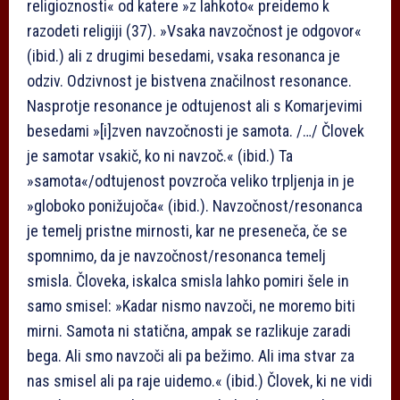
religioznosti« od katere »z lahkoto« preidemo k
razodeti religiji (37). »Vsaka navzočnost je odgovor«
(ibid.) ali z drugimi besedami, vsaka resonanca je
odziv. Odzivnost je bistvena značilnost resonance.
Nasprotje resonance je odtujenost ali s Komarjevimi
besedami »[i]zven navzočnosti je samota. /…/ Človek
je samotar vsakič, ko ni navzoč.« (ibid.) Ta
»samota«/odtujenost povzroča veliko trpljenja in je
»globoko ponižujoča« (ibid.). Navzočnost/resonanca
je temelj pristne mirnosti, kar ne preseneča, če se
spomnimo, da je navzočnost/resonanca temelj
smisla. Človeka, iskalca smisla lahko pomiri šele in
samo smisel: »Kadar nismo navzoči, ne moremo biti
mirni. Samota ni statična, ampak se razlikuje zaradi
bega. Ali smo navzoči ali pa bežimo. Ali ima stvar za
nas smisel ali pa raje uidemo.« (ibid.) Človek, ki ne vidi