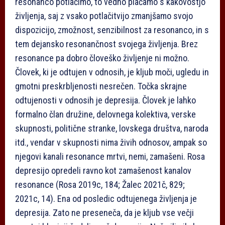
resonanco potlačimo, to vedno plačamo s kakovostjo
življenja, saj z vsako potlačitvijo zmanjšamo svojo
dispozicijo, zmožnost, senzibilnost za resonanco, in s
tem dejansko resonančnost svojega življenja. Brez
resonance pa dobro človeško življenje ni možno.
Človek, ki je odtujen v odnosih, je kljub moči, ugledu in
gmotni preskrbljenosti nesrečen. Točka skrajne
odtujenosti v odnosih je depresija. Človek je lahko
formalno član družine, delovnega kolektiva, verske
skupnosti, politične stranke, lovskega društva, naroda
itd., vendar v skupnosti nima živih odnosov, ampak so
njegovi kanali resonance mrtvi, nemi, zamašeni. Rosa
depresijo opredeli ravno kot zamašenost kanalov
resonance (Rosa 2019c, 184; Žalec 2021č, 829;
2021c, 14). Ena od posledic odtujenega življenja je
depresija. Zato ne preseneča, da je kljub vse večji