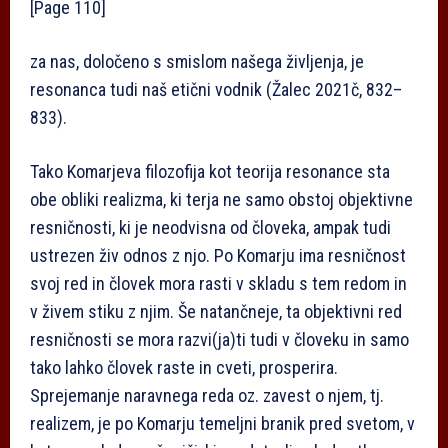
[Page 110]
za nas, določeno s smislom našega življenja, je
resonanca tudi naš etični vodnik (Žalec 2021č, 832–
833).
Tako Komarjeva filozofija kot teorija resonance sta
obe obliki realizma, ki terja ne samo obstoj objektivne
resničnosti, ki je neodvisna od človeka, ampak tudi
ustrezen živ odnos z njo. Po Komarju ima resničnost
svoj red in človek mora rasti v skladu s tem redom in
v živem stiku z njim. Še natančneje, ta objektivni red
resničnosti se mora razvi(ja)ti tudi v človeku in samo
tako lahko človek raste in cveti, prosperira.
Sprejemanje naravnega reda oz. zavest o njem, tj.
realizem, je po Komarju temeljni branik pred svetom, v