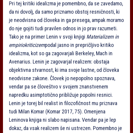
Pri tej kritiki idealizma je pomembno, da se zavedamo,
da ni dovolj, da samo priznamo obstoj resničnosti, ki
je neodvisna od človeka in ga presega, ampak moramo
do nje gojiti tudi pravilen odnos in jo prav razumeti.
Tako je na primer Lenin v svoji knjigi
Materializem in
empiriokriticizem
podal jasno in prepričljivo kritiko
idealizma, kot so ga zagovarjali Berkeley, Mach in
Avenarius. Lenin je zagovarjal realizem: obstaja
objektivna stvarnost, ki ima svoje lastne, od človeka
neodvisne zakone. Človek jo nepopolno spoznava,
vendar pa se človeštvo v svojem znanstvenem
napredku asimptotično približuje popolni resnici.
Lenin je torej bil realist in filozofičnost mu priznava
tudi Milan Komar (Komar 2017, 75). Omenjena
Leninova knjiga ni slabo napisana. Vendar pa je lep
dokaz, da vsak realizem še ni ustrezen. Pomembno je