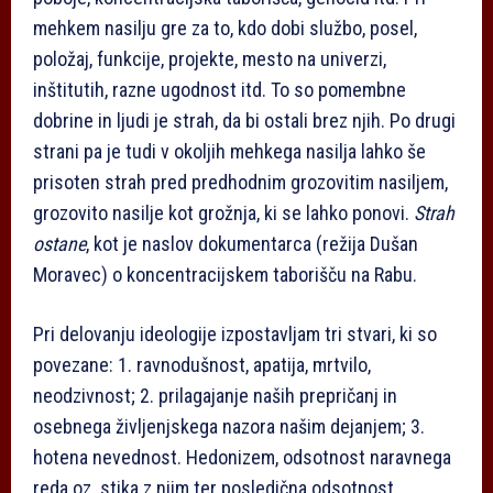
mehkem nasilju gre za to, kdo dobi službo, posel,
položaj, funkcije, projekte, mesto na univerzi,
inštitutih, razne ugodnost itd. To so pomembne
dobrine in ljudi je strah, da bi ostali brez njih. Po drugi
strani pa je tudi v okoljih mehkega nasilja lahko še
prisoten strah pred predhodnim grozovitim nasiljem,
grozovito nasilje kot grožnja, ki se lahko ponovi.
Strah
ostane
, kot je naslov dokumentarca (režija Dušan
Moravec) o koncentracijskem taborišču na Rabu.
Pri delovanju ideologije izpostavljam tri stvari, ki so
povezane: 1. ravnodušnost, apatija, mrtvilo,
neodzivnost; 2. prilagajanje naših prepričanj in
osebnega življenjskega nazora našim dejanjem; 3.
hotena nevednost. Hedonizem, odsotnost naravnega
reda oz. stika z njim ter posledična odsotnost