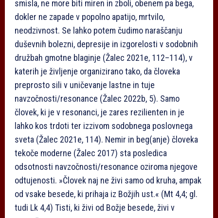
smisla, ne more biti miren in zboli, obenem pa bega,
dokler ne zapade v popolno apatijo, mrtvilo,
neodzivnost. Se lahko potem čudimo naraščanju
duševnih bolezni, depresije in izgorelosti v sodobnih
družbah gmotne blaginje (Žalec 2021e, 112–114), v
katerih je življenje organizirano tako, da človeka
preprosto sili v uničevanje lastne in tuje
navzočnosti/resonance (Žalec 2022b, 5). Samo
človek, ki je v resonanci, je zares rezilienten in je
lahko kos trdoti ter izzivom sodobnega poslovnega
sveta (Žalec 2021e, 114). Nemir in beg(anje) človeka
tekoče moderne (Žalec 2017) sta posledica
odsotnosti navzočnosti/resonance oziroma njegove
odtujenosti. »Človek naj ne živi samo od kruha, ampak
od vsake besede, ki prihaja iz Božjih ust.« (Mt 4,4; gl.
tudi Lk 4,4) Tisti, ki živi od Božje besede, živi v