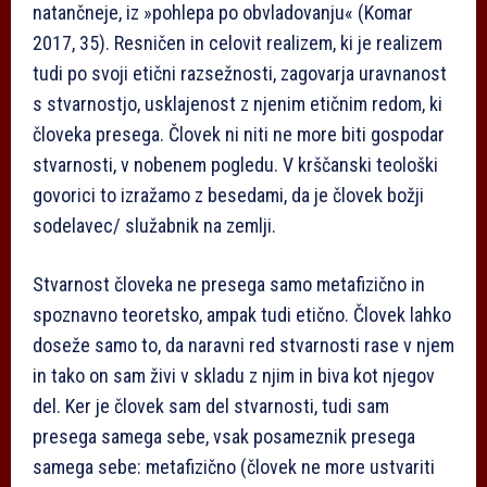
natančneje, iz »pohlepa po obvladovanju« (Komar
2017, 35). Resničen in celovit realizem, ki je realizem
tudi po svoji etični razsežnosti, zagovarja uravnanost
s stvarnostjo, usklajenost z njenim etičnim redom, ki
človeka presega. Človek ni niti ne more biti gospodar
stvarnosti, v nobenem pogledu. V krščanski teološki
govorici to izražamo z besedami, da je človek božji
sodelavec/ služabnik na zemlji.
Stvarnost človeka ne presega samo metafizično in
spoznavno teoretsko, ampak tudi etično. Človek lahko
doseže samo to, da naravni red stvarnosti rase v njem
in tako on sam živi v skladu z njim in biva kot njegov
del. Ker je človek sam del stvarnosti, tudi sam
presega samega sebe, vsak posameznik presega
samega sebe: metafizično (človek ne more ustvariti