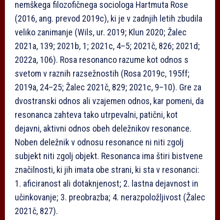
nemškega filozofičnega sociologa Hartmuta Rose
(2016, ang. prevod 2019c), ki je v zadnjih letih zbudila
veliko zanimanje (Wils, ur. 2019; Klun 2020; Žalec
2021a, 139; 2021b, 1; 2021c, 4–5; 2021č, 826; 2021d;
2022a, 106). Rosa resonanco razume kot odnos s
svetom v raznih razsežnostih (Rosa 2019c, 195ff;
2019a, 24–25; Žalec 2021č, 829; 2021c, 9–10). Gre za
dvostranski odnos ali vzajemen odnos, kar pomeni, da
resonanca zahteva tako utrpevalni, patični, kot
dejavni, aktivni odnos obeh deležnikov resonance.
Noben deležnik v odnosu resonance ni niti zgolj
subjekt niti zgolj objekt. Resonanca ima štiri bistvene
značilnosti, ki jih imata obe strani, ki sta v resonanci:
1. aficiranost ali dotaknjenost; 2. lastna dejavnost in
učinkovanje; 3. preobrazba; 4. nerazpoložljivost (Žalec
2021č, 827).