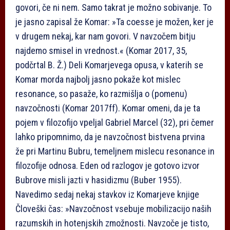
govori, če ni nem. Samo takrat je možno sobivanje. To
je jasno zapisal že Komar: »Ta co­esse je možen, ker je
v drugem nekaj, kar nam govori. V navzočem bitju
najdemo smisel in vrednost.« (Komar 2017, 35,
podčrtal B. Ž.) Deli Komarjevega opusa, v katerih se
Komar morda najbolj jasno pokaže kot mislec
resonance, so pasaže, ko razmišlja o (pomenu)
navzočnosti (Komar 2017ff). Komar omeni, da je ta
pojem v filozofijo vpeljal Gabriel Marcel (32), pri čemer
lahko pripomnimo, da je navzočnost bistvena prvina
že pri Martinu Bubru, temeljnem mislecu resonance in
filozofije odnosa. Eden od razlogov je gotovo izvor
Bubrove misli jaz­ti v hasidizmu (Buber 1955).
Navedimo sedaj nekaj stavkov iz Komarjeve knjige
Človeški čas: »Navzočnost vsebuje mobilizacijo naših
razumskih in hotenjskih zmožnosti. Navzoče je tisto,