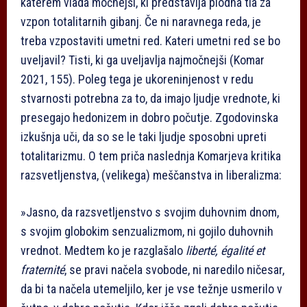
katerem vlada močnejši, ki predstavlja plodna tla za
vzpon totalitarnih gibanj. Če ni naravnega reda, je
treba vzpostaviti umetni red. Kateri umetni red se bo
uveljavil? Tisti, ki ga uveljavlja najmočnejši (Komar
2021, 155). Poleg tega je ukoreninjenost v redu
stvarnosti potrebna za to, da imajo ljudje vrednote, ki
presegajo hedonizem in dobro počutje. Zgodovinska
izkušnja uči, da so se le taki ljudje sposobni upreti
totalitarizmu. O tem priča naslednja Komarjeva kritika
razsvetljenstva, (velikega) meščanstva in liberalizma:
»Jasno, da razsvetljenstvo s svojim duhovnim dnom,
s svojim globokim senzualizmom, ni gojilo duhovnih
vrednot. Medtem ko je razglašalo
liberté, égalité et
fraternité
, se pravi načela svobode, ni naredilo ničesar,
da bi ta načela utemeljilo, ker je vse težnje usmerilo v