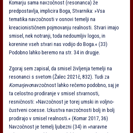
Komarju sama navzočnost (resonanca) že
predpostavlja, implicira Boga, Stvarnika: »Vsa
tematika navzočnosti v osnovi temelji na
kreacionističnem pojmovanju realnosti. Stvari imajo
smisel, nek notranji, toda nedoumljiv logos, in
korenine vseh stvari nas vodijo do Boga.« (33)
Podobno lahko beremo na str. 34 in drugje.
Zgoraj sem zapisal, da smisel življenja temelji na
resonanci s svetom (Žalec 2021č, 832). Tudi za
Komarjevo
navzočnost lahko rečemo podobno, saj je
ta celostno prodiranje v smisel stvarnosti,
resničnosti: »Navzočnost je torej umski in voljno­
čustveni co­esse. Izkustva navzočnosti bolj in bolj
prodirajo v smisel realnosti.« (Komar 2017, 36)
Navzočnost je temelj ljubezni (34) in »naravne