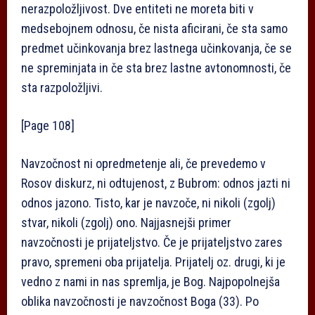
nerazpoložljivost. Dve entiteti ne moreta biti v
medsebojnem odnosu, če nista aficirani, če sta samo
predmet učinkovanja brez lastnega učinkovanja, če se
ne spreminjata in če sta brez lastne avtonomnosti, če
sta razpoložljivi.
[Page 108]
Navzočnost ni opredmetenje ali, če prevedemo v
Rosov diskurz, ni odtujenost, z Bubrom: odnos jaz­ti ni
odnos jaz­ono. Tisto, kar je navzoče, ni nikoli (zgolj)
stvar, nikoli (zgolj) ono. Najjasnejši primer
navzočnosti je prijateljstvo. Če je prijateljstvo zares
pravo, spremeni oba prijatelja. Prijatelj oz. drugi, ki je
vedno z nami in nas spremlja, je Bog. Najpopolnejša
oblika navzočnosti je navzočnost Boga (33). Po