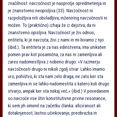
značilnost: navzočnost je nasprotje opredmetenja in
je znanstveno neopisljiva (33). Navzočnost ni
razpoložljiva niti obvladljiva, inženiring navzočnosti ni
možen. To (praktično) izhaja že iz dejstva, da ni
znanstveno opisljiva. Navzočnost je živ odnos,
entiteta, ki je navzoča, živi z nami in mi bivamo z njo
(ibid.). Ta entiteta je za nas edinstvena, ima unikaten
pomen prav kot posamična, za nas ni zamenljiva ali
zares nadomestljiva z nobeno drugo: »V razmerju
navzočnosti drugo ni nikoli zgolj stvar. Lahko imamo
uro, pohištvo, ki sta nam zelo draga, ne zato ker sta
zamenljiva in se lahko nadomestita s katero koli drugo
stvarjo, ampak ker sta nekaj več.« (ibid.) V povedanem
so navzoče vse štiri konstitutivne prvine resonance,
ki sem jih omenil na začetku članka: aficiranost ali
dotaknjenost, lastno učinkovanje, preobrazba in