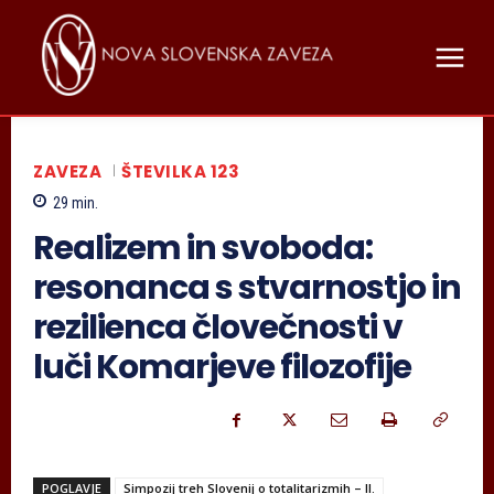
ZAVEZA
ŠTEVILKA 123
29
min.
Realizem in svoboda:
resonanca s stvarnostjo in
rezilienca človečnosti v
luči Komarjeve filozofije
POGLAVJE
Simpozij treh Slovenij o totalitarizmih – II.