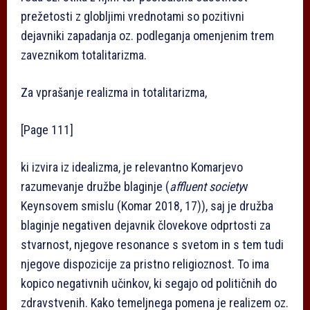
prežetosti z globljimi vrednotami so pozitivni
dejavniki zapadanja oz. podleganja omenjenim trem
zaveznikom totalitarizma.
Za vprašanje realizma in totalitarizma,
[Page 111]
ki izvira iz idealizma, je relevantno Komarjevo
razumevanje družbe blaginje (
affluent society
v
Keynsovem smislu (Komar 2018, 17)), saj je družba
blaginje negativen dejavnik človekove odprtosti za
stvarnost, njegove resonance s svetom in s tem tudi
njegove dispozicije za pristno religioznost. To ima
kopico negativnih učinkov, ki segajo od političnih do
zdravstvenih. Kako temeljnega pomena je realizem oz.