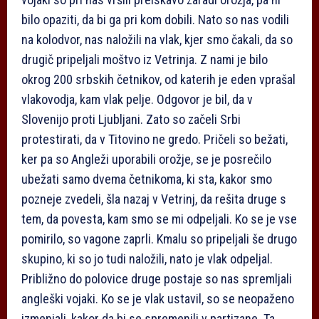
bilo opaziti, da bi ga pri kom dobili. Nato so nas vodili
na kolodvor, nas naložili na vlak, kjer smo čakali, da so
drugič pripeljali moštvo iz Vetrinja. Z nami je bilo
okrog 200 srbskih četnikov, od katerih je eden vprašal
vlakovodja, kam vlak pelje. Odgovor je bil, da v
Slovenijo proti Ljubljani. Zato so začeli Srbi
protestirati, da v Titovino ne gredo. Pričeli so bežati,
ker pa so Angleži uporabili orožje, se je posrečilo
ubežati samo dvema četnikoma, ki sta, kakor smo
pozneje zvedeli, šla nazaj v Vetrinj, da rešita druge s
tem, da povesta, kam smo se mi odpeljali. Ko se je vse
pomirilo, so vagone zaprli. Kmalu so pripeljali še drugo
skupino, ki so jo tudi naložili, nato je vlak odpeljal.
Približno do polovice druge postaje so nas spremljali
angleški vojaki. Ko se je vlak ustavil, so se neopaženo
izmenjali, kakor da bi se spremenili v partizane. Ta