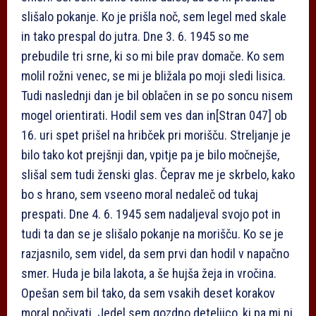
slišalo pokanje. Ko je prišla noč, sem legel med skale
in tako prespal do jutra. Dne 3. 6. 1945 so me
prebudile tri srne, ki so mi bile prav domače. Ko sem
molil rožni venec, se mi je bližala po moji sledi lisica.
Tudi naslednji dan je bil oblačen in se po soncu nisem
mogel orientirati. Hodil sem ves dan in
[Stran 047]
ob
16. uri spet prišel na hribček pri morišču. Streljanje je
bilo tako kot prejšnji dan, vpitje pa je bilo močnejše,
slišal sem tudi ženski glas. Čeprav me je skrbelo, kako
bo s hrano, sem vseeno moral nedaleč od tukaj
prespati. Dne 4. 6. 1945 sem nadaljeval svojo pot in
tudi ta dan se je slišalo pokanje na morišču. Ko se je
razjasnilo, sem videl, da sem prvi dan hodil v napačno
smer. Huda je bila lakota, a še hujša žeja in vročina.
Opešan sem bil tako, da sem vsakih deset korakov
moral počivati. Jedel sem gozdno deteljico, ki pa mi ni