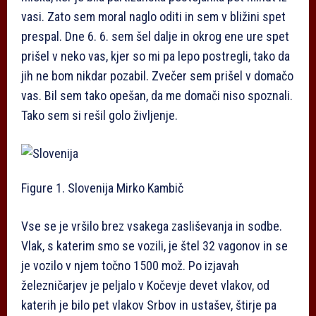
vasi. Zato sem moral naglo oditi in sem v bližini spet
prespal. Dne 6. 6. sem šel dalje in okrog ene ure spet
prišel v neko vas, kjer so mi pa lepo postregli, tako da
jih ne bom nikdar pozabil. Zvečer sem prišel v domačo
vas. Bil sem tako opešan, da me domači niso spoznali.
Tako sem si rešil golo življenje.
Figure 1. Slovenija
Mirko Kambič
Vse se je vršilo brez vsakega zasliševanja in sodbe.
Vlak, s katerim smo se vozili, je štel 32 vagonov in se
je vozilo v njem točno 1500 mož. Po izjavah
železničarjev je peljalo v Kočevje devet vlakov, od
katerih je bilo pet vlakov Srbov in ustašev, štirje pa