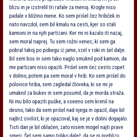
blizu in je izstrelil tri rafale za menoj. Krogle niso
padale v bližino mene. Ko sem prišel čez hribček in
nato navzdol, sem bil kmalu na cesti, kjer so stali
kamioni in na njih partizani. Ker mi ni kazalo iti nazaj,
sem moral naprej. Tu sem rožni venec, ki sem ga
pobral takoj po pobegu iz jame, vzel v roki in šel dalje.
Bil sem bos in sem tako naglo smuknil pod kamion, da
me partizani niso opazili. Prišel sem čez cesto zopet
v dolino, potem pa sem moral v hrib. Ko sem prišel do
polovice hriba, sem zagledal človeka, ki se mi je
umaknil za bukev in sem posumil, da je morda straža.
Ni mu bilo opaziti puške, a vseeno sem krenil na
desno, tako da sem prišel nad njega in opazil, daje bil
najbrž civilist, ki je opazoval, kaj se je v dolini dogajalo.
Tisti dan je bil oblačen, zato nisem mogel najti prave
smeri. Šel sem samo toliko daleč, da se ni preblizu