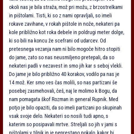
okoli nas je bila straža, mož pri možu, z brzostrelkami
in pištolami. Tisti, ki so z nami opravljali, so imeli
rokave zavihane, v rokah pištole in nože, nekateri pa
kole približno kot roka debele in poldrugi meter dolge,
ki so bili na koncu že scefrani od udarcev. Od
pretesnega vezanja nam ni bilo mogoče hitro stopiti
do jame, zato so nas neusmiljeno pretepali, da so
nekateri padli v nezavest in smo jih kar s seboj vlekli.
Do jame je bilo približno 40 korakov, vodilo pa nas je
14 mož. Ker smo ves čas molili, so nas partizani še
posebej zasmehovali, češ, naj le molimo k Bogu, da
nam pomagata škof Rozman in general Rupnik. Med
potjo je bilo opaziti, da so imeli partizani po skupinah
vsak svoje delo. Nekateri so nosili tudi apno, s
katerim so posipavali mrtve. Streljali so jih v jami s
pištolami v tilnik in je neprestano pokalo, kakor bi