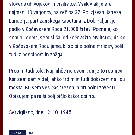
slovenskih vojakov in civilistov. Vsak vlak je štel
najmanj 10 vagonov, največ pa 37. Po izjavah Janeza
Lunderja, partizanskega kapetana iz Dol. Poljan, je
padlo v Kočevskem Rogu 21.000 žrtev. Pozneje, ko
sem bil doma, sem slišal od kočevskih civilistov, da so
v Kočevskem Rogu jame, ki so bile polne mrličev, polili
tudi z bencinom in zažgali.
Prosim tudi tole: Naj nihče ne dvomi, da je to resnica.
Kar sem sam videl, lahko trdim in tudi dokažem na licu
mesta. Bil sem ves čas trezen in pri polni zavesti.
Opisujem pa rajši bolj pičlo kakor obilno.
Servigliano, dne 12. 10. 1945
OZNAKE
NA