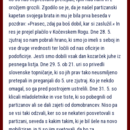
orožjem grozili. Zgodilo se je, da je našel partizanski
kapetan svojega brata in mu je bila prva beseda v
pozdrav: »Prasec, zdaj pa boš dobil, kar si zaslužil.« In
res je prejel plačilo v Kočevskem Rogu. Dne 28. 5.
zjutraj so nam pobrali hrano, ki smo jo imeli s seboj in
vse druge vrednosti ter ločili od nas oficirje in
podoficirje. Jesti smo dobili vsak dan kozarček juhe iz
pesnega listja. Dne 29. 5. ob 21. uri so privedli
slovenske topničarje, ki so jih prav tako neusmiljeno
pretepali in preganjali do 5. ure zjutraj. Ko je nekdo
omagal, so ga pred postrojem ustrelili. Dne 31. 5. so
klicali mladoletnike in vse tiste, ki so pobegnili od
partizanov ali se dali zajeti od domobrancev. Niso pa
se vsi taki odzvali, ker so se nekateri posvetovali s
partizani, seveda s kakim takim, ki je bil šele na novo
mobiliziran, in ti so jim svetovali, da bo za