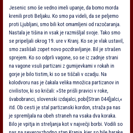
Jesenic smo še vedno imeli upanje, da bomo morda
krenili proti Beljaku. Ko smo pa videli, da se peljemo
proti Ljubljani, smo bili kot omamljeni od razočaranja.
Nastala je tišina in vsak je razmišljal svoje. Tako smo
se pripeljali okrog 19. ure v Kranj. Ko se je vlak ustavil,
smo zaslišali zopet novo pozdravljanje. Bil je strašen
sprejem. Ko so odprli vagone, so se iz zadnje strani
na vagone vsuli partizani z gumijevkami v rokah in
gorje je bilo tistim, ki so se tiščali v ozadju. Na
kolodvoru nas je čakala velika množica partizanov in
civilistov, ki so kričali: »Ste prišli pravici v roke,
švabobranci, slovenski izdajalci, pobi
[Stran 044]
jalci,«
itd. Ob cesti je stal partizanski kordon, straža pa nas
je spremljala na obeh straneh na vsaka dva koraka.
Bilo je vpitja in streljanja kot v največji borbi. Vodili so
nas na severovzhodno stan Kranja, kjer so bile barake,