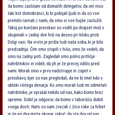
da bomo zaslišani od domačih delegatov, da oni niso
taki kot domobranci, ki bi pobijali ljudi in da so vse
premilo ravnali z nami, da smo si vse hujše zaslužili.
Takoj po končani preiskavi so vodili po dvajset mož v
skupinah v zadnji dve hiši na desno pri bloku proti
Dolgi vasi. Na vrsto je prišla tudi naša soba, ki je bila
predzadnja. Čim smo stopili v hišo, smo že vedeli, da
smo na zadnji poti. Zagledali smo polno pritličje
nahrbtnikov in videli, da jih je že precej odšlo pred
nami. Morali smo v prvo nadstropje in zopet v
preiskavo, kjer so nas pregledali, da ne bi imel kdo v
obleki všitega denarja. Ko smo morali tudi mi odmetati
nahrbtnike, je vprašal nekdo od nas, kako bomo brez
opreme. Dobil je odgovor, da bomo v taborišču dobili
vsega dosti. Nato so nam zvezali z žico roke za hrbet
in še po dva moža skupaj, rekoč, da sta dva od nas