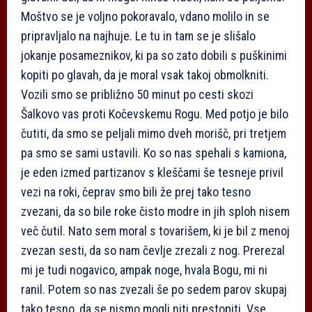
Moštvo se je voljno pokoravalo, vdano molilo in se
pripravljalo na najhuje. Le tu in tam se je slišalo
jokanje posameznikov, ki pa so zato dobili s puškinimi
kopiti po glavah, da je moral vsak takoj obmolkniti.
Vozili smo se približno 50 minut po cesti skozi
Šalkovo vas proti Kočevskemu Rogu. Med potjo je bilo
čutiti, da smo se peljali mimo dveh morišč, pri tretjem
pa smo se sami ustavili. Ko so nas spehali s kamiona,
je eden izmed partizanov s kleščami še tesneje privil
vezi na roki, čeprav smo bili že prej tako tesno
zvezani, da so bile roke čisto modre in jih sploh nisem
več čutil. Nato sem moral s tovarišem, ki je bil z menoj
zvezan sesti, da so nam čevlje zrezali z nog. Prerezal
mi je tudi nogavico, ampak noge, hvala Bogu, mi ni
ranil. Potem so nas zvezali še po sedem parov skupaj
tako tesno, da se nismo mogli niti prestopiti. Vse