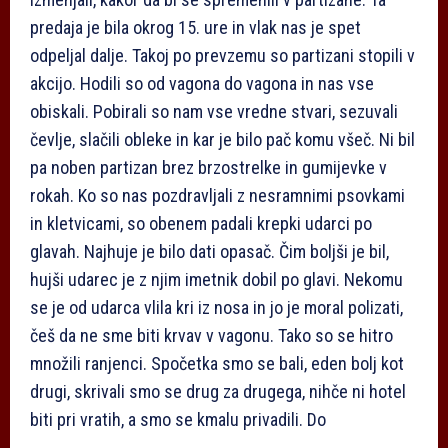
predaja je bila okrog 15. ure in vlak nas je spet
odpeljal dalje. Takoj po prevzemu so partizani stopili v
akcijo. Hodili so od vagona do vagona in nas vse
obiskali. Pobirali so nam vse vredne stvari, sezuvali
čevlje, slačili obleke in kar je bilo pač komu všeč. Ni bil
pa noben partizan brez brzostrelke in gumijevke v
rokah. Ko so nas pozdravljali z nesramnimi psovkami
in kletvicami, so obenem padali krepki udarci po
glavah. Najhuje je bilo dati opasač. Čim boljši je bil,
hujši udarec je z njim imetnik dobil po glavi. Nekomu
se je od udarca vlila kri iz nosa in jo je moral polizati,
češ da ne sme biti krvav v vagonu. Tako so se hitro
množili ranjenci. Spočetka smo se bali, eden bolj kot
drugi, skrivali smo se drug za drugega, nihče ni hotel
biti pri vratih, a smo se kmalu privadili. Do