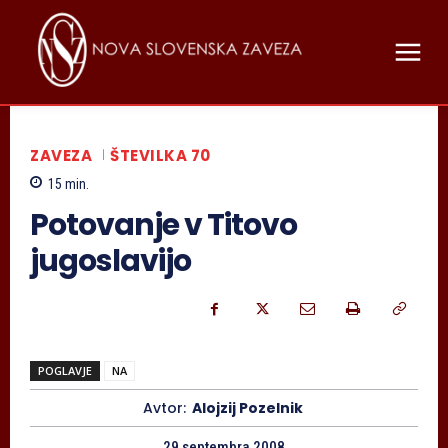
ZAVEZA
ŠTEVILKA 70
15
min.
Potovanje v Titovo
jugoslavijo
POGLAVJE
NA
Avtor:
Alojzij Pozelnik
29 septembra 2008