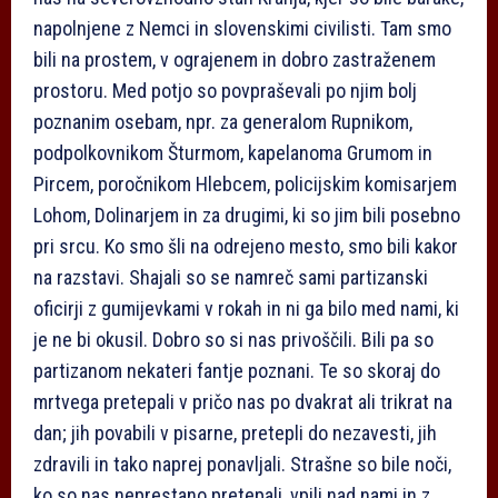
napolnjene z Nemci in slovenskimi civilisti. Tam smo
bili na prostem, v ograjenem in dobro zastraženem
prostoru. Med potjo so povpraševali po njim bolj
poznanim osebam, npr. za generalom Rupnikom,
podpolkovnikom Šturmom, kapelanoma Grumom in
Pircem, poročnikom Hlebcem, policijskim komisarjem
Lohom, Dolinarjem in za drugimi, ki so jim bili posebno
pri srcu. Ko smo šli na odrejeno mesto, smo bili kakor
na razstavi. Shajali so se namreč sami partizanski
oficirji z gumijevkami v rokah in ni ga bilo med nami, ki
je ne bi okusil. Dobro so si nas privoščili. Bili pa so
partizanom nekateri fantje poznani. Te so skoraj do
mrtvega pretepali v pričo nas po dvakrat ali trikrat na
dan; jih povabili v pisarne, pretepli do nezavesti, jih
zdravili in tako naprej ponavljali. Strašne so bile noči,
ko so nas neprestano pretepali, vpili nad nami in z