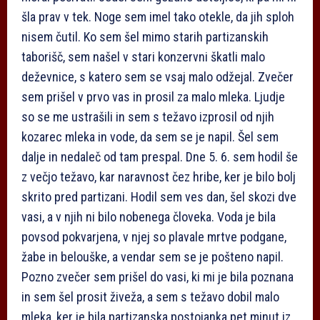
šla prav v tek. Noge sem imel tako otekle, da jih sploh
nisem čutil. Ko sem šel mimo starih partizanskih
taborišč, sem našel v stari konzervni škatli malo
deževnice, s katero sem se vsaj malo odžejal. Zvečer
sem prišel v prvo vas in prosil za malo mleka. Ljudje
so se me ustrašili in sem s težavo izprosil od njih
kozarec mleka in vode, da sem se je napil. Šel sem
dalje in nedaleč od tam prespal. Dne 5. 6. sem hodil še
z večjo težavo, kar naravnost čez hribe, ker je bilo bolj
skrito pred partizani. Hodil sem ves dan, šel skozi dve
vasi, a v njih ni bilo nobenega človeka. Voda je bila
povsod pokvarjena, v njej so plavale mrtve podgane,
žabe in belouške, a vendar sem se je pošteno napil.
Pozno zvečer sem prišel do vasi, ki mi je bila poznana
in sem šel prosit živeža, a sem s težavo dobil malo
mleka, ker je bila partizanska postojanka pet minut iz