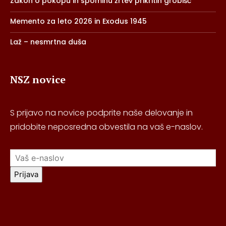
Zakon o pokopu in spominu žrtev prikritih grobišč
Memento za leto 2026 in Exodus 1945
Laž – nesmrtna duša
NSZ novice
S prijavo na novice podprite naše delovanje in
pridobite neposredna obvestila na vaš e-naslov.
Prijava