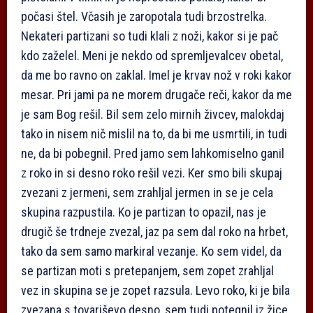
počasi štel. Včasih je zaropotala tudi brzostrelka.
Nekateri partizani so tudi klali z noži, kakor si je pač
kdo zaželel. Meni je nekdo od spremljevalcev obetal,
da me bo ravno on zaklal. Imel je krvav nož v roki kakor
mesar. Pri jami pa ne morem drugače reči, kakor da me
je sam Bog rešil. Bil sem zelo mirnih živcev, malokdaj
tako in nisem nič mislil na to, da bi me usmrtili, in tudi
ne, da bi pobegnil. Pred jamo sem lahkomiselno ganil
z roko in si desno roko rešil vezi. Ker smo bili skupaj
zvezani z jermeni, sem zrahljal jermen in se je cela
skupina razpustila. Ko je partizan to opazil, nas je
drugič še trdneje zvezal, jaz pa sem dal roko na hrbet,
tako da sem samo markiral vezanje. Ko sem videl, da
se partizan moti s pretepanjem, sem zopet zrahljal
vez in skupina se je zopet razsula. Levo roko, ki je bila
zvezana s tovariševo desno, sem tudi potegnil iz žice