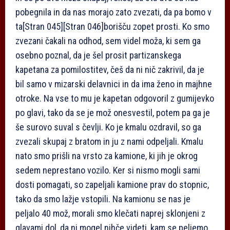
pobegnila in da nas morajo zato zvezati, da pa bomo v
ta
[Stran 045]
[Stran 046]
borišču zopet prosti. Ko smo
zvezani čakali na odhod, sem videl moža, ki sem ga
osebno poznal, da je šel prosit partizanskega
kapetana za pomilostitev, češ da ni nič zakrivil, da je
bil samo v mizarski delavnici in da ima ženo in majhne
otroke. Na vse to mu je kapetan odgovoril z gumijevko
po glavi, tako da se je mož onesvestil, potem pa ga je
še surovo suval s čevlji. Ko je kmalu ozdravil, so ga
zvezali skupaj z bratom in ju z nami odpeljali. Kmalu
nato smo prišli na vrsto za kamione, ki jih je okrog
sedem neprestano vozilo. Ker si nismo mogli sami
dosti pomagati, so zapeljali kamione prav do stopnic,
tako da smo lažje vstopili. Na kamionu se nas je
peljalo 40 mož, morali smo klečati naprej sklonjeni z
glavami dol, da ni mogel nihče videti, kam se peljemo.