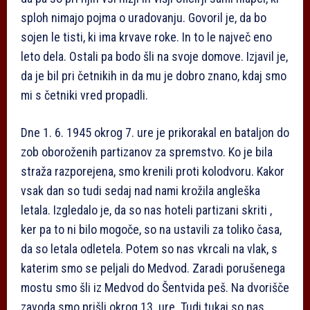
sploh nimajo pojma o uradovanju. Govoril je, da bo
sojen le tisti, ki ima krvave roke. In to le največ eno
leto dela. Ostali pa bodo šli na svoje domove. Izjavil je,
da je bil pri četnikih in da mu je dobro znano, kdaj smo
mi s četniki vred propadli.
Dne 1. 6. 1945 okrog 7. ure je prikorakal en bataljon do
zob oboroženih partizanov za spremstvo. Ko je bila
straža razporejena, smo krenili proti kolodvoru. Kakor
vsak dan so tudi sedaj nad nami krožila angleška
letala. Izgledalo je, da so nas hoteli partizani skriti ,
ker pa to ni bilo mogoče, so na ustavili za toliko časa,
da so letala odletela. Potem so nas vkrcali na vlak, s
katerim smo se peljali do Medvod. Zaradi porušenega
mostu smo šli iz Medvod do Šentvida peš. Na dvorišče
zavoda smo prišli okrog 13. ure. Tudi tukaj so nas