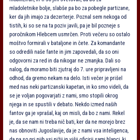
mladoletnike bolje, slabše pa bo za pobegle partizane,
ker da jih imajo za dezerterje. Poznal sem nekoga od
tistih, ki so se na ta poziv javili, pa je bil pozneje s
poročnikom Hlebcem usmrčen. Proti večeru so ostalo
moštvo formirali v bataljone in čete. Za komandante
so odredili naše fante in jim zapovedali, da so oni
odgovorni za red in da nikogar ne zmanjka. Dali so
nalog, da moramo biti zjutraj do 7. ure pripravljeni na
odhod, da gremo nekam na delo. Isti večer je prišel
med nas neki partizanski kapetan, in ko smo videli, da
se je voljan pogovarjati z nami, smo stopili okrog
njega in se spustili v debato. Nekdo izmed naših
fantov ga je vprašal, kaj on misli, da bo z nami. Rekel
je, da se nam ni treba nič bati, ker da ne morejo brez
nas obnoviti Jugoslavije, da je z nami vsa inteligenca,
da pa so pri njih vsi nižji in višji oficirji sami hlapci, ki