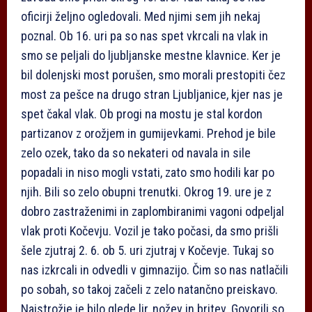
oficirji željno ogledovali. Med njimi sem jih nekaj
poznal. Ob 16. uri pa so nas spet vkrcali na vlak in
smo se peljali do ljubljanske mestne klavnice. Ker je
bil dolenjski most porušen, smo morali prestopiti čez
most za pešce na drugo stran Ljubljanice, kjer nas je
spet čakal vlak. Ob progi na mostu je stal kordon
partizanov z orožjem in gumijevkami. Prehod je bile
zelo ozek, tako da so nekateri od navala in sile
popadali in niso mogli vstati, zato smo hodili kar po
njih. Bili so zelo obupni trenutki. Okrog 19. ure je z
dobro zastraženimi in zaplombiranimi vagoni odpeljal
vlak proti Kočevju. Vozil je tako počasi, da smo prišli
šele zjutraj 2. 6. ob 5. uri zjutraj v Kočevje. Tukaj so
nas izkrcali in odvedli v gimnazijo. Čim so nas natlačili
po sobah, so takoj začeli z zelo natančno preiskavo.
Najstrožje je bilo glede lir, nožev in britev. Govorili so,