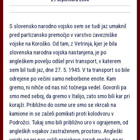
S slovensko narodno vojsko sem se tudi jaz umaknil
pred partizansko premočjo v varstvo zavezniške
vojske na Koroško. Od tam, z Vetrinja, kjer je bila
slovenska narodna vojska nastanjena, je po
angleškem povelju odšel prvi transport, v katerem
sem bil tudi jaz, dne 27. 5. 1945. V ta transport so bile
odrejene po večini samo neborbene enote. Kam
gremo, ni nihče od nas nič točnega vedel. Govorili pa
smo med seboj, da gremo v Italijo, zato smo bili kar pri
korajži. Približno do osme ure smo se vkrcali na
kamione in se začeli pomikati proti kolodvoru v
Podrožci. Tukaj smo bili približno uro v ograjenem, od
angleških vojakov zastraženem, prostoru. Angleški
vojaki so pri nas vršili preiskavo zaradi orožja, pa ni