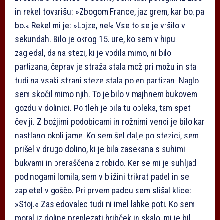
in rekel tovarišu: »Zbogom France, jaz grem, kar bo, pa
bo.« Rekel mi je: »Lojze, ne!« Vse to se je vršilo v
sekundah. Bilo je okrog 15. ure, ko sem v hipu
zagledal, da na stezi, ki je vodila mimo, ni bilo
partizana, čeprav je straža stala mož pri možu in sta
tudi na vsaki strani steze stala po en partizan. Naglo
sem skočil mimo njih. To je bilo v majhnem bukovem
gozdu v dolinici. Po tleh je bila tu obleka, tam spet
čevlji. Z božjimi podobicami in rožnimi venci je bilo kar
nastlano okoli jame. Ko sem šel dalje po stezici, sem
prišel v drugo dolino, ki je bila zasekana s suhimi
bukvami in preraščena z robido. Ker se mi je suhljad
pod nogami lomila, sem v bližini trikrat padel in se
zapletel v goščo. Pri prvem padcu sem slišal klice:
»Stoj.« Zasledovalec tudi ni imel lahke poti. Ko sem
moral iz doline preplezati hribček in skalo, mi je bil