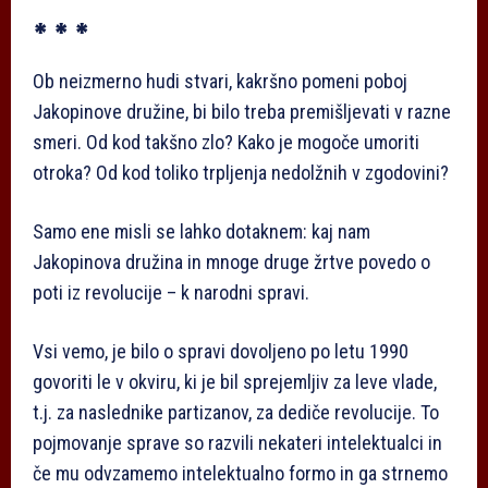
* * *
Ob neizmerno hudi stvari, kakršno pomeni poboj
Jakopinove družine, bi bilo treba premišljevati v razne
smeri. Od kod takšno zlo? Kako je mogoče umoriti
otroka? Od kod toliko trpljenja nedolžnih v zgodovini?
Samo ene misli se lahko dotaknem: kaj nam
Jakopinova družina in mnoge druge žrtve povedo o
poti iz revolucije – k narodni spravi.
Vsi vemo, je bilo o spravi dovoljeno po letu 1990
govoriti le v okviru, ki je bil sprejemljiv za leve vlade,
t.j. za naslednike partizanov, za dediče revolucije. To
pojmovanje sprave so razvili nekateri intelektualci in
če mu odvzamemo intelektualno formo in ga strnemo