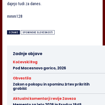
dajejo tudi za danes.
mmm128
OZNAKE
SPOMINSKE SLOVESNOSTI
Zadnje objave
Kočevski Rog
Pod Macesnovo gorico, 2026
Obvestila
Zakon o pokopu in spominu žrtev prikritih
grobišč
Aktualni komentarji revije Zaveza
Memento za leto 2026 in Exodus 1945