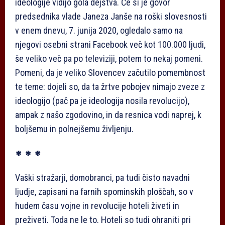
ideologije vidijo gola dejstva. Če si je govor
predsednika vlade Janeza Janše na roški slovesnosti
v enem dnevu, 7. junija 2020, ogledalo samo na
njegovi osebni strani Facebook več kot 100.000 ljudi,
še veliko več pa po televiziji, potem to nekaj pomeni.
Pomeni, da je veliko Slovencev začutilo pomembnost
te teme: dojeli so, da ta žrtve pobojev nimajo zveze z
ideologijo (pač pa je ideologija nosila revolucijo),
ampak z našo zgodovino, in da resnica vodi naprej, k
boljšemu in polnejšemu življenju.
* * *
Vaški stražarji, domobranci, pa tudi čisto navadni
ljudje, zapisani na farnih spominskih ploščah, so v
hudem času vojne in revolucije hoteli živeti in
preživeti. Toda ne le to. Hoteli so tudi ohraniti pri