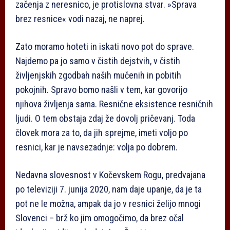
začenja z neresnico, je protislovna stvar. »Sprava
brez resnice« vodi nazaj, ne naprej.
Zato moramo hoteti in iskati novo pot do sprave.
Najdemo pa jo samo v čistih dejstvih, v čistih
življenjskih zgodbah naših mučenih in pobitih
pokojnih. Spravo bomo našli v tem, kar govorijo
njihova življenja sama. Resnične eksistence resničnih
ljudi. O tem obstaja zdaj že dovolj pričevanj. Toda
človek mora za to, da jih sprejme, imeti voljo po
resnici, kar je navsezadnje: volja po dobrem.
Nedavna slovesnost v Kočevskem Rogu, predvajana
po televiziji 7. junija 2020, nam daje upanje, da je ta
pot ne le možna, ampak da jo v resnici želijo mnogi
Slovenci – brž ko jim omogočimo, da brez očal