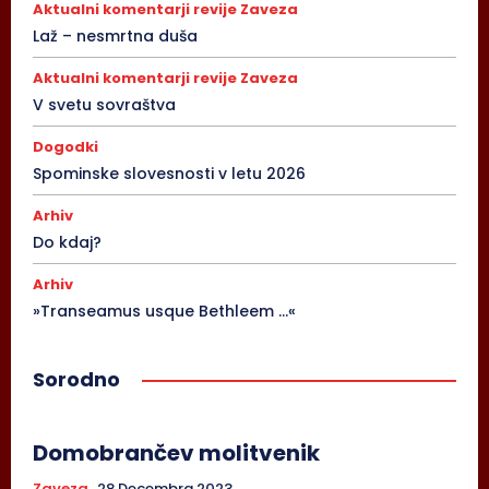
Aktualni komentarji revije Zaveza
Laž – nesmrtna duša
Aktualni komentarji revije Zaveza
V svetu sovraštva
Dogodki
Spominske slovesnosti v letu 2026
Arhiv
Do kdaj?
Arhiv
»Transeamus usque Bethleem …«
Sorodno
Domobrančev molitvenik
Zaveza
28 Decembra 2023