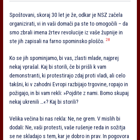
Spoštovani, skoraj 30 let je že, odkar je NSZ začela
organizirati, vi in vaši domači pa ste to omogočili – da
smo zbrali imena žrtev revolucije iz vaše župnije in
28
ste jih zapisali na farno spominsko ploščo.
Ko se jih spominjamo, bi vas, zlasti mlade, najprej
nekaj vprašal. Kaj bi storili, če bi prišli k vam
demonstranti, ki protestirajo zdaj proti vladi, ali celo
takšni, ki v zahodni Evropi razbijajo trgovine, ropajo in
požigajo, in bi vam rekli: »Pojdite z nami. Bomo skupaj
nekaj ukrenili …«? Kaj bi storili?
Velika večina bi nas rekla: Ne, ne grem. V mislih bi
dodali: Ne, vaši protesti, vaše rušenje reda in sožitja
se ne skladajo s tem, kar je dobro in prav. In pogovora