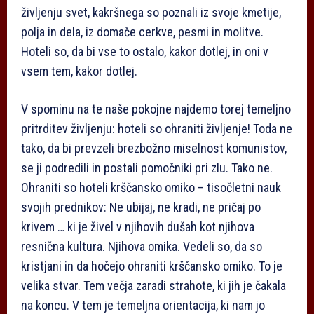
življenju svet, kakršnega so poznali iz svoje kmetije,
polja in dela, iz domače cerkve, pesmi in molitve.
Hoteli so, da bi vse to ostalo, kakor dotlej, in oni v
vsem tem, kakor dotlej.
V spominu na te naše pokojne najdemo torej temeljno
pritrditev življenju: hoteli so ohraniti življenje! Toda ne
tako, da bi prevzeli brezbožno miselnost komunistov,
se ji podredili in postali pomočniki pri zlu. Tako ne.
Ohraniti so hoteli krščansko omiko – tisočletni nauk
svojih prednikov: Ne ubijaj, ne kradi, ne pričaj po
krivem … ki je živel v njihovih dušah kot njihova
resnična kultura. Njihova omika. Vedeli so, da so
kristjani in da hočejo ohraniti krščansko omiko. To je
velika stvar. Tem večja zaradi strahote, ki jih je čakala
na koncu. V tem je temeljna orientacija, ki nam jo