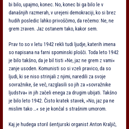
bi bilo, upajmo, konec. No, konec bi ga bilo le v
današnjih razmerah, v urejeni demokraciji, ko si brez
hudih posledic lahko privoščimo, da rečemo: Ne, ne
grem zraven. Jaz ostanem tako, kakor sem.
Prav to so v letu 1942 rekli tudi ljudje, katerih imena
so napisana na farni spominski plošči. Toda leto 1942
je bilo takšno, da je bil tisti »Ne, jaz ne grem z vami«
zanje usoden. Komunisti so si vzeli pravico, da so
ljudi, ki se niso strinjali z njimi, naredili za svoje
sovražnike, še več, razglasili so jih za »sovražnike
ljudstva« in jih začeli enega za drugim ubijati. Takšno
je bilo leto 1942. Čisto kratek stavek, »No, jaz pa ne
mislim tako …« se je končal s strašnim umorom.
Kaj je hudega storil šentjurski organist Anton Kraljič,