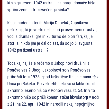
ki so ga jeseni 1942 ustrelili na pragu domače hiše
vpričo žene in trimesečnega sinka?
Kaj je hudega storila Marija Debelak, župnikova
nečakinja, ki je vneto delala pri prosvetnem društvu,
vodila dramske igre in kulturno delo pri fari, kaj je
storila in kdo jim je dal oblast, da so jo 6. avgusta
1942 partizani ustrelili?
Toda kaj naj šele rečemo o Jakopinovi družini iz
Ponóve vasi? Ubogi Jakopinovi so v Ponóvo vas
pribežali leta 1925 izpod fašistične Italije – namreč z
Unca pri Rakeku. Po več letih dela so si lahko kupili
skromno leseno hišico v Ponóvi vasi, št. 54. In v to
skromno hišo so prišli komunistični likvidatorji v noči
z 21. na 22. april 1942 in naredili nekaj nepojmljivo