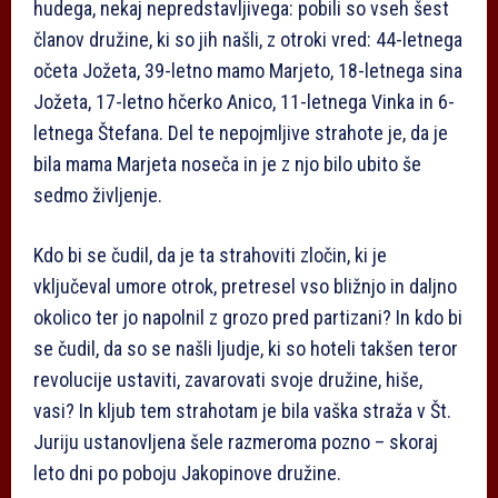
hudega, nekaj nepredstavljivega: pobili so vseh šest
članov družine, ki so jih našli, z otroki vred: 44-letnega
očeta Jožeta, 39-letno mamo Marjeto, 18-letnega sina
Jožeta, 17-letno hčerko Anico, 11-letnega Vinka in 6-
letnega Štefana. Del te nepojmljive strahote je, da je
bila mama Marjeta noseča in je z njo bilo ubito še
sedmo življenje.
Kdo bi se čudil, da je ta strahoviti zločin, ki je
vključeval umore otrok, pretresel vso bližnjo in daljno
okolico ter jo napolnil z grozo pred partizani? In kdo bi
se čudil, da so se našli ljudje, ki so hoteli takšen teror
revolucije ustaviti, zavarovati svoje družine, hiše,
vasi? In kljub tem strahotam je bila vaška straža v Št.
Juriju ustanovljena šele razmeroma pozno – skoraj
leto dni po poboju Jakopinove družine.