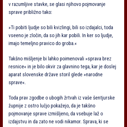
v razumljive stavke, se glasi njihovo pojmovanje
sprave približno tako:
»Ti pobiti ljudje so bili kvizlingi, bili so izdajalci, toda
vseeno je zločin, da so jih kar pobili. In ker so ljudje,
imajo temeljno pravico do groba.«
Takšno mišljenje bi lahko poimenovali »sprava brez
resnice« in je bilo okvir za glavnino tega, kar je doslej
aparat slovenske države storil glede »narodne
sprave«.
Toda prav zgodbe o ubogih žrtvah iz vaše šentjurske
župnije z ostro lučjo pokažejo, da je takšno
pojmovanje sprave izmišljeno, da vsebuje laž o
izdajstvu in da zato ne vodi nikamor. Sprava, ki se