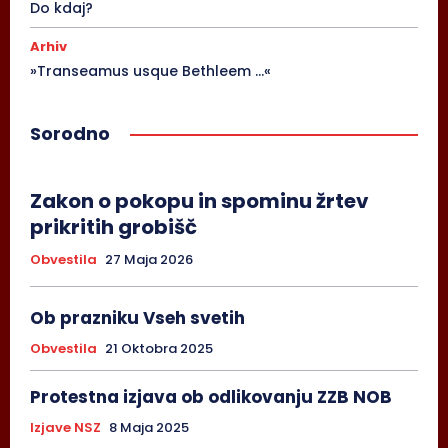
Do kdaj?
Arhiv
»Transeamus usque Bethleem …«
Sorodno
Zakon o pokopu in spominu žrtev
prikritih grobišč
Obvestila
27 Maja 2026
Ob prazniku Vseh svetih
Obvestila
21 Oktobra 2025
Protestna izjava ob odlikovanju ZZB NOB
Izjave NSZ
8 Maja 2025