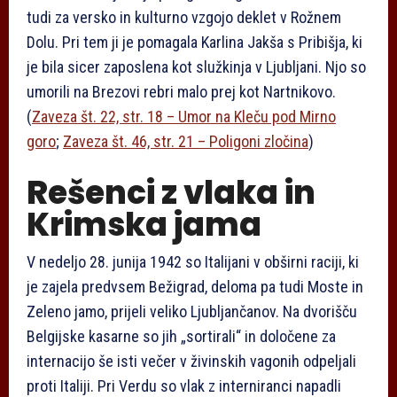
tudi za versko in kulturno vzgojo deklet v Rožnem
Dolu. Pri tem ji je pomagala Karlina Jakša s Pribišja, ki
je bila sicer zaposlena kot služkinja v Ljubljani. Njo so
umorili na Brezovi rebri malo prej kot Nartnikovo.
(
Zaveza št. 22, str. 18 – Umor na Kleču pod Mirno
goro
;
Zaveza št. 46, str. 21 – Poligoni zločina
)
Rešenci z vlaka in
Krimska jama
V nedeljo 28. junija 1942 so Italijani v obširni raciji, ki
je zajela predvsem Bežigrad, deloma pa tudi Moste in
Zeleno jamo, prijeli veliko Ljubljančanov. Na dvorišču
Belgijske kasarne so jih „sortirali“ in določene za
internacijo še isti večer v živinskih vagonih odpeljali
proti Italiji. Pri Verdu so vlak z interniranci napadli