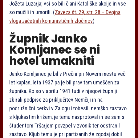
Jožeta Luzarja; vsi so bili člani Katoliške akcije in vse
so mučili in umorili. (
Zaveza št. 29, str. 28 – Dvojna
vloga začetnih komunističnih zločinov
)
Župnik Janko
Komljanec se ni
hotel umakniti
Janko Komljanec je bil v Prečni pri Novem mestu več
let kaplan, leta 1937 pa je bil prav tam umeščen za
župnika. Ko so v aprilu 1941 tudi v njegovi župniji
zbirali podpise za priključitev Nemčiji in na
podružnični cerkvi v Zalogu izobesili nemško zastavo
s kljukastim križem, je temu nasprotoval in se sam s
študentom Tršarjem povzpel v zvonik ter odstranil
zastavo. Kljub temu je pri partizanih že zgodaj dobil