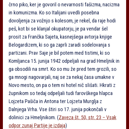
črno piko, ker je govoril o nevarnosti fašizma, nacizma
in komunizma. Ko so Italijani uvedli posebna
dovoljenja za vožnjo s kolesom, je rekel, da raje hodi
peš, kot bi se klanjal okupatorju, je pa vendar šel
prosit za Frančka Sajeta, kasnejšega avtorja knjige
Belogardizem, ki so ga zaprli zaradi sodelovanja s
partizani. Prav Saje je bil potem med tistimi, ki so
Komljanca 15. junija 1942 odpeljali na grad Hmeljnik in
ga obsodili na smrt. Ko so mu že pred tem grozili, so
ga mnogi nagovarjali, naj se za nekaj časa umakne v
Novo mesto, on pa o tem ni hotel nič slišati. Hkrati z
župnikom so tedaj odpeljali tudi farovškega hlapca
Lojzeta Pašiča in Antona ter Lojzeta Murglja z
Dalnjega Vrha. Vse štiri so 17. junija pokončali v
dolinici za Hmeljnikom. (
Zaveza št. 50, str. 23 – Vsak
odpor zunaj Partije je izdaja
)