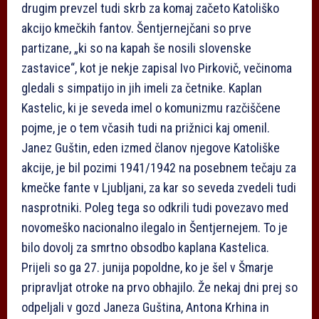
drugim prevzel tudi skrb za komaj začeto Katoliško
akcijo kmečkih fantov. Šentjernejčani so prve
partizane, „ki so na kapah še nosili slovenske
zastavice“, kot je nekje zapisal Ivo Pirkovič, večinoma
gledali s simpatijo in jih imeli za četnike. Kaplan
Kastelic, ki je seveda imel o komunizmu razčiščene
pojme, je o tem včasih tudi na prižnici kaj omenil.
Janez Guštin, eden izmed članov njegove Katoliške
akcije, je bil pozimi 1941/1942 na posebnem tečaju za
kmečke fante v Ljubljani, za kar so seveda zvedeli tudi
nasprotniki. Poleg tega so odkrili tudi povezavo med
novomeško nacionalno ilegalo in Šentjernejem. To je
bilo dovolj za smrtno obsodbo kaplana Kastelica.
Prijeli so ga 27. junija popoldne, ko je šel v Šmarje
pripravljat otroke na prvo obhajilo. Že nekaj dni prej so
odpeljali v gozd Janeza Guština, Antona Krhina in