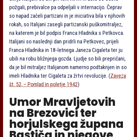
požgali, prebivalce pa odpeljali v internacijo. Čeprav
so napad začeli partizani in je iniciativa bila v njihovih
rokah, so Italijani zasegli partizanski puškomitraljez,
na katerem je bil podpis Franca Hladnika s Petkovca.
Italijani so naslednji dan pridrli na Petkovec, prijeli
Franca Hladnika in 18-letnega Janeza Cigaleta ter ju
ubili na robu bližnjega gozda. Ljudje so bili prepričani,
da je bil mitraljez Italijanom namerno podtaknjen in so
imeli Hladnika ter Cigaleta za žrtvi revolucije. (
Zaveza
št. 52,
–
Pomlad in poletje 1942
)
Umor Mravljetovih
na Brezovici ter
horjulskega župana
Bastiča in njegove