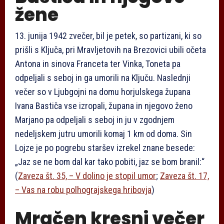
žene
13. junija 1942 zvečer, bil je petek, so partizani, ki so
prišli s Ključa, pri Mravljetovih na Brezovici ubili očeta
Antona in sinova Franceta ter Vinka, Toneta pa
odpeljali s seboj in ga umorili na Ključu. Naslednji
večer so v Ljubgojni na domu horjulskega župana
Ivana Bastiča vse izropali, župana in njegovo ženo
Marjano pa odpeljali s seboj in ju v zgodnjem
nedeljskem jutru umorili komaj 1 km od doma. Sin
Lojze je po pogrebu staršev izrekel znane besede:
„Jaz se ne bom dal kar tako pobiti, jaz se bom branil:“
(
Zaveza št. 35, – V dolino je stopil umor
;
Zaveza št. 17,
– Vas na robu polhograjskega hribovja
)
Mračen kresni večer