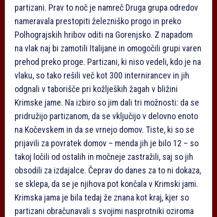
partizani. Prav to noč je namreč Druga grupa odredov
nameravala prestopiti železniško progo in preko
Polhograjskih hribov oditi na Gorenjsko. Z napadom
na vlak naj bi zamotili Italijane in omogočili grupi varen
prehod preko proge. Partizani, ki niso vedeli, kdo je na
vlaku, so tako rešili več kot 300 internirancev in jih
odgnali v taborišče pri kožljeških žagah v bližini
Krimske jame. Na izbiro so jim dali tri možnosti: da se
pridružijo partizanom, da se vključijo v delovno enoto
na Kočevskem in da se vrnejo domov. Tiste, ki so se
prijavili za povratek domov – menda jih je bilo 12 – so
takoj ločili od ostalih in močneje zastražili, saj so jih
obsodili za izdajalce. Čeprav do danes za to ni dokaza,
se sklepa, da se je njihova pot končala v Krimski jami.
Krimska jama je bila tedaj že znana kot kraj, kjer so
partizani obračunavali s svojimi nasprotniki oziroma