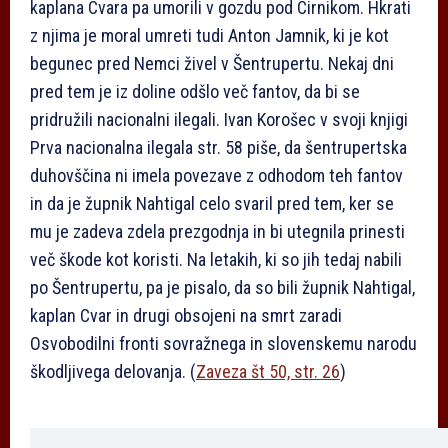
kaplana Cvara pa umorili v gozdu pod Cirnikom. Hkrati
z njima je moral umreti tudi Anton Jamnik, ki je kot
begunec pred Nemci živel v Šentrupertu. Nekaj dni
pred tem je iz doline odšlo več fantov, da bi se
pridružili nacionalni ilegali. Ivan Korošec v svoji knjigi
Prva nacionalna ilegala str. 58 piše, da šentrupertska
duhovščina ni imela povezave z odhodom teh fantov
in da je župnik Nahtigal celo svaril pred tem, ker se
mu je zadeva zdela prezgodnja in bi utegnila prinesti
več škode kot koristi. Na letakih, ki so jih tedaj nabili
po Šentrupertu, pa je pisalo, da so bili župnik Nahtigal,
kaplan Cvar in drugi obsojeni na smrt zaradi
Osvobodilni fronti sovražnega in slovenskemu narodu
škodljivega delovanja. (
Zaveza št 50, str. 26
)