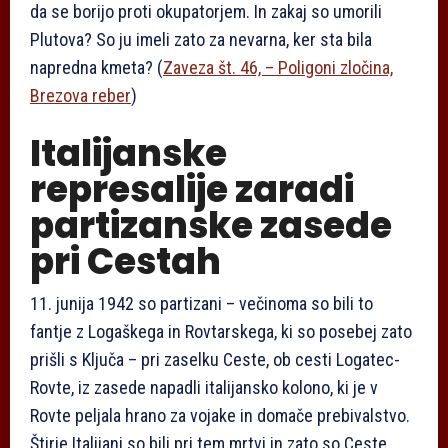
da se borijo proti okupatorjem. In zakaj so umorili
Plutova? So ju imeli zato za nevarna, ker sta bila
napredna kmeta? (
Zaveza št. 46, – Poligoni zločina,
Brezova reber
)
Italijanske
represalije zaradi
partizanske zasede
pri Cestah
11. junija 1942 so partizani – večinoma so bili to
fantje z Logaškega in Rovtarskega, ki so posebej zato
prišli s Ključa – pri zaselku Ceste, ob cesti Logatec-
Rovte, iz zasede napadli italijansko kolono, ki je v
Rovte peljala hrano za vojake in domače prebivalstvo.
Štirje Italijani so bili pri tem mrtvi in zato so Ceste