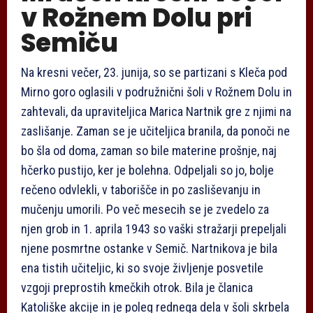
v Rožnem Dolu pri
Semiču
Na kresni večer, 23. junija, so se partizani s Kleča pod
Mirno goro oglasili v podružnični šoli v Rožnem Dolu in
zahtevali, da upraviteljica Marica Nartnik gre z njimi na
zaslišanje. Zaman se je učiteljica branila, da ponoči ne
bo šla od doma, zaman so bile materine prošnje, naj
hčerko pustijo, ker je bolehna. Odpeljali so jo, bolje
rečeno odvlekli, v taborišče in po zasliševanju in
mučenju umorili. Po več mesecih se je zvedelo za
njen grob in 1. aprila 1943 so vaški stražarji prepeljali
njene posmrtne ostanke v Semič. Nartnikova je bila
ena tistih učiteljic, ki so svoje življenje posvetile
vzgoji preprostih kmečkih otrok. Bila je članica
Katoliške akcije in je poleg rednega dela v šoli skrbela