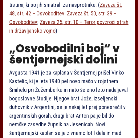
tistimi, ki so jih smatrali za nasprotnike. (
Zaveza št.
48, str. 42 – Osvoboditev
;
Zaveza št. 50, str. 39 –
Osvoboditev
;
Zaveza 25, str. 10 – Teror povzroči strah
in državljansko vojno
)
„Osvobodilni boj“ v
šentjernejski dolini
Avgusta 1941 je za kaplana v Šentjernej prišel Vinko
Kastelic, ki je leta 1940 pel novo mašo v rojstnem
Šmihelu pri Žužemberku in nato še eno leto nadaljeval
bogoslovne študije. Njegov brat Jože, izseljenski
duhovnik v Argentini, se je nekaj let prej ponesrečil v
argentinskih gorah, drugi brat Anton pa je bil do
nemške zasedbe župnik na Jesenicah. Novi
šentjernejski kaplan se je z vnemo lotil dela in med