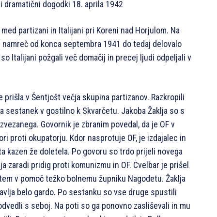
ali dramatični dogodki 18. aprila 1942
med partizani in Italijani pri Koreni nad Horjulom. Na
je namreč od konca septembra 1941 do tedaj delovalo
 Italijani požgali več domačij in precej ljudi odpeljali v
e prišla v Šentjošt večja skupina partizanov. Razkropili
na sestanek v gostilno k Skvarčetu. Jakoba Žaklja so s
i zvezanega. Govornik je zbranim povedal, da je OF v
ori proti okupatorju. Kdor nasprotuje OF, je izdajalec in
a kazen že doletela. Po govoru so trdo prijeli novega
a zaradi pridig proti komunizmu in OF. Cvelbar je prišel
 tem v pomoč težko bolnemu župniku Nagodetu. Žaklja
anavlja belo gardo. Po sestanku so vse druge spustili
 odvedli s seboj. Na poti so ga ponovno zasliševali in mu