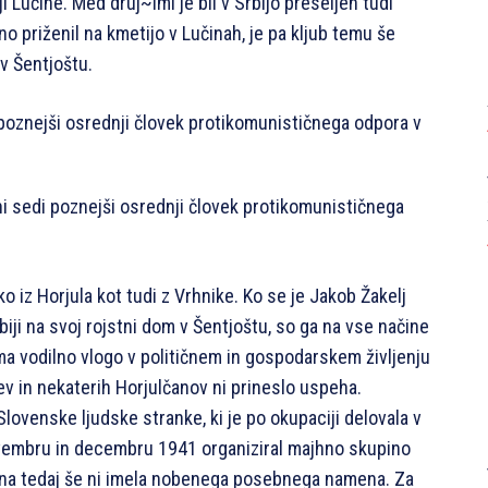
ji Lučine. Med druj~imi je bil v Srbijo preseljen tudi
no priženil na kmetijo v Lučinah, je pa kljub temu še
v Šentjoštu.
sni sedi poznejši osrednji človek protikomunističnega
ako iz Horjula kot tudi z Vrhnike. Ko se je Jakob Žakelj
biji na svoj rojstni dom v Šentjoštu, so ga na vse načine
 ima vodilno vlogo v političnem in gospodarskem življenju
ev in nekaterih Horjulčanov ni prineslo uspeha.
 Slovenske ljudske stranke, ki je po okupaciji delovala v
embru in decembru 1941 organiziral majhno skupino
ina tedaj še ni imela nobenega posebnega namena. Za