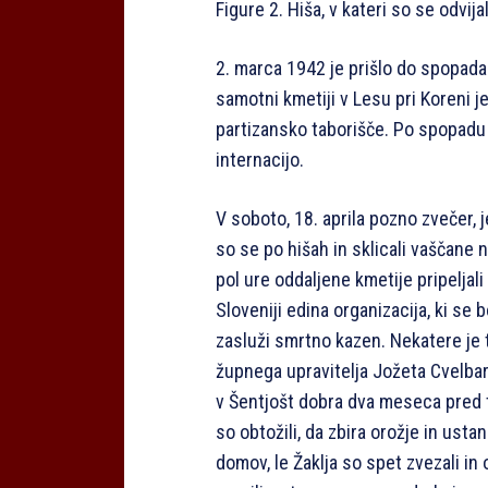
Figure 2. Hiša, v kateri so se odvij
2. marca 1942 je prišlo do spopada 
samotni kmetiji v Lesu pri Koreni 
partizansko taborišče. Po spopadu so
internacijo.
V soboto, 18. aprila pozno zvečer, j
so se po hišah in sklicali vaščane 
pol ure oddaljene kmetije pripeljal
Sloveniji edina organizacija, ki se b
zasluži smrtno kazen. Nekatere je t
župnega upravitelja Jožeta Cvelbarj
v Šentjošt dobra dva meseca pred
so obtožili, da zbira orožje in ust
domov, le Žaklja so spet zvezali in