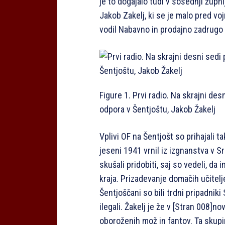
je to dogajalo tudi v sosednji župni
Jakob Zakelj, ki se je malo pred voj
vodil Nabavno in prodajno zadrugo 
Figure 1. Prvi radio. Na skrajni de
odpora v Šentjoštu, Jakob Žakelj
Vplivi OF na Šentjošt so prihajali t
jeseni 1941 vrnil iz izgnanstva v Sr
skušali pridobiti, saj so vedeli, da
kraja. Prizadevanje domačih učitelj
Šentjoščani so bili trdni pripadniki
ilegali. Žakelj je že v
[Stran 008]
nov
oboroženih mož in fantov. Ta skup