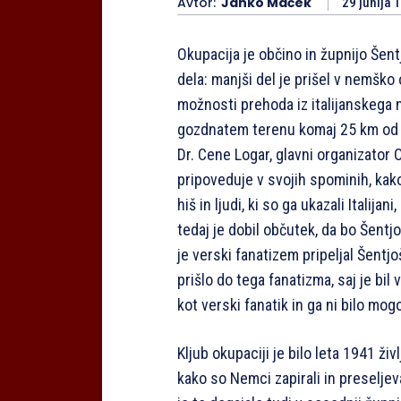
Avtor:
Janko Maček
29 junija 
Okupacija je občino in župnijo Šent
dela: manjši del je prišel v nemško 
možnosti prehoda iz italijanskega
gozdnatem terenu komaj 25 km od Lj
Dr. Cene Logar, glavni organizator O
pripoveduje v svojih spominih, kak
hiš in ljudi, ki so ga ukazali Italija
tedaj je dobil občutek, da bo Šent
je verski fanatizem pripeljal Šentj
prišlo do tega fanatizma, saj je bil
kot verski fanatik in ga ni bilo mog
Kljub okupaciji je bilo leta 1941 ž
kako so Nemci zapirali in preselje