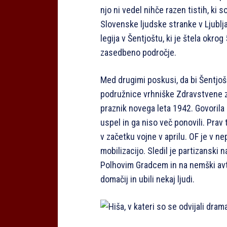
njo ni vedel nihče razen tistih, ki s
Slovenske ljudske stranke v Ljublj
legija v Šentjoštu, ki je štela okro
zasedbeno področje.
Med drugimi poskusi, da bi Šentjošč
podružnice vrhniške Zdravstvene za
praznik novega leta 1942. Govorila
uspel in ga niso več ponovili. Prav 
v začetku vojne v aprilu. OF je v ne
mobilizacijo. Sledil je partizans
Polhovim Gradcem in na nemški avt
domačij in ubili nekaj ljudi.