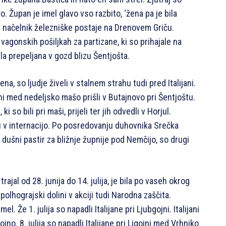
o. Župan je imel glavo vso razbito, ‘žena pa je bila
bit načelnik železniške postaje na Drenovem Griču.
 vagonskih pošiljkah za partizane, ki so prihajale na
ila prepeljana v gozd blizu Šentjošta.
na, so ljudje živeli v stalnem strahu tudi pred Italijani.
ani med nedeljsko mašo prišli v Butajnovo pri Šentjoštu.
i so bili pri maši, prijeli ter jih odvedli v Horjul.
ti v internacijo. Po posredovanju duhovnika Srečka
ot dušni pastir za bližnje župnije pod Nemčijo, so drugi
rajal od 28. junija do 14. julija, je bila po vaseh okrog
 polhograjski dolini v akciji tudi Narodna zaščita.
l. Že 1. julija so napadli Italijane pri Ljubgojni. Italijani
jno. 8. julija so napadli Italijane pri Ligojni med Vrhniko