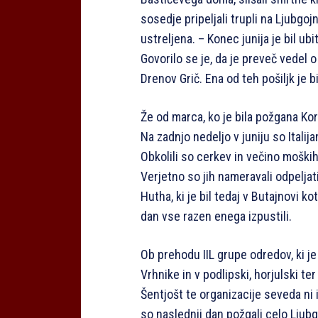
sosedje pripeljali trupli na Ljubgojn
ustreljena. – Konec junija je bil u
Govorilo se je, da je preveč vedel o
Drenov Grič. Ena od teh pošiljk je b
Že od marca, ko je bila požgana Kore
Na zadnjo nedeljo v juniju so Italij
Obkolili so cerkev in večino moških, k
Verjetno so jih nameravali odpelja
Hutha, ki je bil tedaj v Butajnovi k
dan vse razen enega izpustili.
Ob prehodu IIL grupe odredov, ki je t
Vrhnike in v podlipski, horjulski ter
Šentjošt te organizacije seveda ni ime
so naslednji dan požgali celo Ljubgo