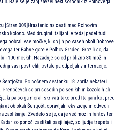
stili. Baje se je zanj zavzel neki sorodnik iz Polhovega
izu
[Stran 009]
Hrastenic na cesti med Polhovim
sko kolono. Med drugimi Italijani je tedaj padel tudi
i tega pobrali vse moške, ki so jih po vaseh okoli Dobrove
uševega ter Babne gore v Polhov Gradec. Grozili so, da
ili 100 moških. Nazadnje so od približno 80 mož in
ednji vasi postrelili, ostale pa odpeljali v internacijo.
v Šentjoštu. Po nočnem sestanku 18. aprila nekateri
. Prenočevali so pri sosedih po senikih in kozolcih ali
a, ki pa so ga morali skrivati tako pred Italijani kot pred
krat obiskali Šentjošt, opravljali rekvizicije in odvedli
a zaslišanje. Zvedelo se je, da je več mož in fantov ter
adar so ponoči zaslišali pasji lajež, so ljudje trepetali