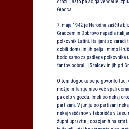
grozili, nato pa so ga vendarle izpu
Gradca.
7. maja 1942 je Narodna zaščita bl
Gradcem in Dobrovo napadla italijan
polkovnik Latini. Italijani so zarad
dobili doma, in jih peljali mimo Hr
bodo samo za padlega polkovnika ub
fantov odbrali 15 talcev in jih pri Sr
O tem dogodku se je govorilo tudi 
možje in fantje niso več spali doma
pa celo v gozdu. Imeli so nekaj orožj
partizani. V juniju so partizani nekaj
nekaj vaščanov v taborišče v Lesu n
župni upravitelj obsojenih na smrt. K