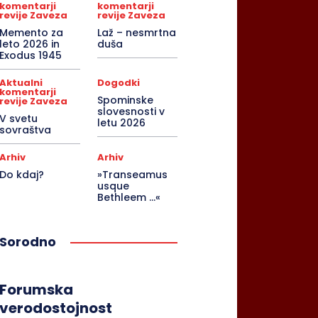
komentarji
komentarji
revije Zaveza
revije Zaveza
Memento za
Laž – nesmrtna
leto 2026 in
duša
Exodus 1945
Aktualni
Dogodki
komentarji
Spominske
revije Zaveza
slovesnosti v
V svetu
letu 2026
sovraštva
Arhiv
Arhiv
Do kdaj?
»Transeamus
usque
Bethleem …«
Sorodno
Forumska
verodostojnost