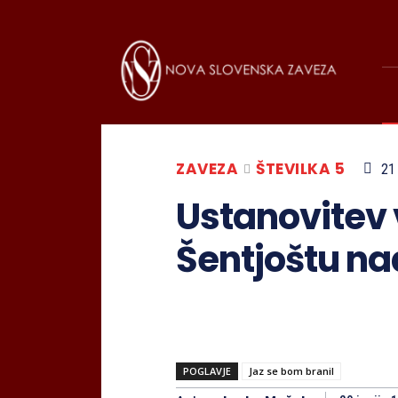
ZAVEZA
ŠTEVILKA 5
21
Ustanovitev 
Šentjoštu na
POGLAVJE
Jaz se bom branil