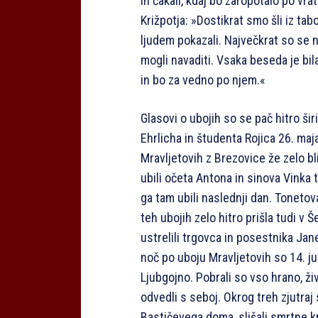
in čakali, kdaj bo zaropotalo po vr
Križpotja: »Dostikrat smo šli iz ta
ljudem pokazali. Največkrat so se 
mogli navaditi. Vsaka beseda je bila
in bo za vedno po njem.«
Glasovi o ubojih so se pač hitro šir
Ehrlicha in študenta Rojica 26. maj
Mravljetovih z Brezovice že zelo bl
ubili očeta Antona in sinova Vinka t
ga tam ubili naslednji dan. Tonetova
teh ubojih zelo hitro prišla tudi v Š
ustrelili trgovca in posestnika Jane
noč po uboju Mravljetovih so 14. ju
Ljubgojno. Pobrali so vso hrano, ž
odvedli s seboj. Okrog treh zjutraj
Bastičevega doma, slišali smrtne kr