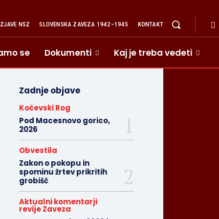
IZJAVE NSZ
SLOVENSKA ZAVEZA 1942–1945
KONTAKT
amo se
Dokumenti
Kaj je treba vedeti
Zadnje objave
Kočevski Rog
Pod Macesnovo gorico,
2026
Obvestila
Zakon o pokopu in
spominu žrtev prikritih
grobišč
Aktualni komentarji
revije Zaveza