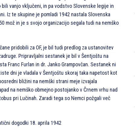
o bili vanjo vključeni, in pa vodstvo Slovenske legije in
ani. Iz te skupine je pomladi 1942 nastala Slovenska
g 50 mož in je s svojo organizacijo segala tudi na nemško
ane pridobili za OF, je bil tudi predlog za ustanovitev
druge. Pripravljalni sestanek je bil v Šentjoštu na
 sta Franc Furlan in dr. Janko Grampovčan. Sestanek ni
tiste dni je vladala v Šentjoštu skoraj taka napetost kot
posredni bližini na nemški strani meje izvajala
ki napad na nemško obmejno postojanko v Črnem vrhu nad
obus pri Lučinah. Zaradi tega so Nemci požgali več