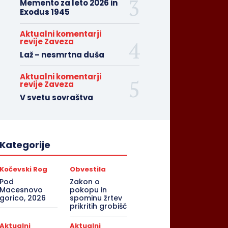
Memento za leto 2026 in
Exodus 1945
Aktualni komentarji
revije Zaveza
Laž – nesmrtna duša
Aktualni komentarji
revije Zaveza
V svetu sovraštva
Kategorije
Kočevski Rog
Obvestila
Pod
Zakon o
Macesnovo
pokopu in
gorico, 2026
spominu žrtev
prikritih grobišč
Aktualni
Aktualni