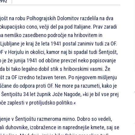
1992
jošt na robu Polhograjskih Dolomitov razdelila na dva
okupacijsko cono, večji del pa pod Italijane. Prav zaradi
 na nemško zasedbeno področje na hribovitem in
ubljane je kraj že leta 1941 postal zanimiv tudi za OF.
F v Horjulu in okolici, kamor naj bi spadal tudi Šentjošt,
o je že junija 1941 od občine prevzel neko popisovanje
ni, da bi tako legalno dobil stik s hribovskimi vasmi. Že
jošt za OF izredno težaven teren. Po njegovem mišljenju
oščane do odpora proti OF. Ne more pa razumeti, kako je
 v Šentjoštu 34 let župnik Jože Nagode, »ki je bil vse prej
oče zaplesti v protiljudsko politiko.«
ivljenje v Šentjoštu razmeroma mirno. Dobro so vedeli,
vali duhovnike, izobražence in naprednejše kmete, saj se