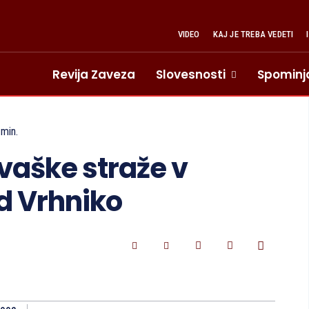
VIDEO
KAJ JE TREBA VEDETI
Revija Zaveza
Slovesnosti
Spominj
min.
vaške straže v
d Vrhniko