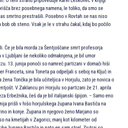
atih. O tem strahu pripoveduje Karel Leskovec v knjigi
borišča brez posebnega namena, le toliko, da smo se
nas smrtno prestrašili. Posebno v Rovtah se nas niso
 bob ob steno. Vsak je le v strahu čakal, kdaj bo počilo
ili. Če je bila morda za Šentjoščane smrt profesorja
a v Ljubljani še nekoliko odmaknjena, je bil umor
izu. 13. junija ponoči so namreč partizani v domači hiši
er Franceta, sina Toneta pa odpeljali s seboj na Ključ in
 žena Tončka je bila učiteljica v Horjulu, zato je novica o
entjošt. V Zaklancu pri Horjulu so partizani že 21. aprila
za Erbežnika, češ da je bil italijanski špijon. – Samo eno
nija prišli v hišo horjulskega župana Ivana Bastiča na
ivino in konje. Župana in njegovo ženo Marjano so
 so na kmetijah v Zagorici, manj kot kilometer od
ike župana Bastiča in nato en sam strel. Zjutraj so