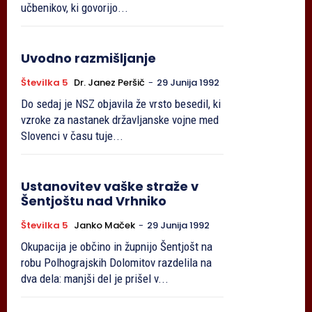
učbenikov, ki govorijo...
Uvodno razmišljanje
Številka 5
Dr. Janez Peršič
-
29 Junija 1992
Do sedaj je NSZ objavila že vrsto besedil, ki
vzroke za nastanek državljanske vojne med
Slovenci v času tuje...
Ustanovitev vaške straže v
Šentjoštu nad Vrhniko
Številka 5
Janko Maček
-
29 Junija 1992
Okupacija je občino in župnijo Šentjošt na
robu Polhograjskih Dolomitov razdelila na
dva dela: manjši del je prišel v...