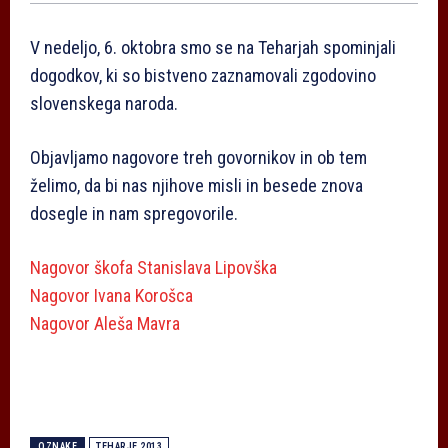
V nedeljo, 6. oktobra smo se na Teharjah spominjali
dogodkov, ki so bistveno zaznamovali zgodovino
slovenskega naroda.
Objavljamo nagovore treh govornikov in ob tem
želimo, da bi nas njihove misli in besede znova
dosegle in nam spregovorile.
Nagovor škofa Stanislava Lipovška
Nagovor Ivana Korošca
Nagovor Aleša Mavra
OZNAKE
TEHARJE 2013