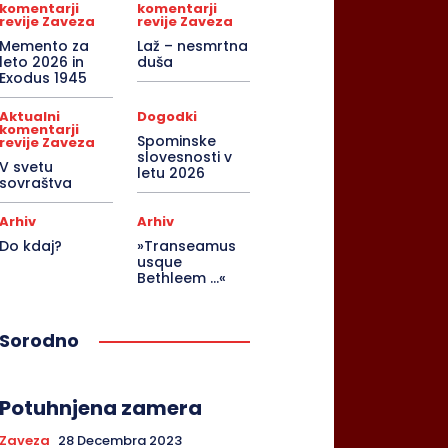
komentarji
komentarji
revije Zaveza
revije Zaveza
Memento za
Laž – nesmrtna
leto 2026 in
duša
Exodus 1945
Aktualni
Dogodki
komentarji
Spominske
revije Zaveza
slovesnosti v
V svetu
letu 2026
sovraštva
Arhiv
Arhiv
Do kdaj?
»Transeamus
usque
Bethleem …«
Sorodno
Potuhnjena zamera
Zaveza
28 Decembra 2023