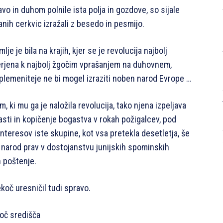
avo in duhom polnile ista polja in gozdove, so sijale
iranih cerkvic izražali z besedo in pesmijo.
je je bila na krajih, kjer se je revolucija najbolj
erjena k najbolj žgočim vprašanjem na duhovnem,
plemeniteje ne bi mogel izraziti noben narod Evrope …
i mu ga je naložila revolucija, tako njena izpeljava
sti in kopičenje bogastva v rokah požigalcev, pod
nteresov iste skupine, kot vsa pretekla desetletja, še
i narod prav v dostojanstvu junijskih spominskih
n poštenje.
koč uresničil tudi spravo.