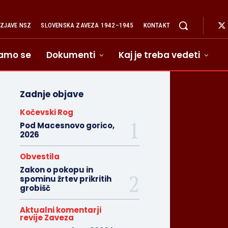
IZJAVE NSZ
SLOVENSKA ZAVEZA 1942–1945
KONTAKT
amo se
Dokumenti
Kaj je treba vedeti
Zadnje objave
Kočevski Rog
Pod Macesnovo gorico,
2026
Obvestila
Zakon o pokopu in
spominu žrtev prikritih
grobišč
Aktualni komentarji
revije Zaveza