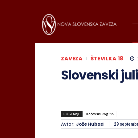
ZAVEZA
ŠTEVILKA 18
Slovenski juli
POGLAVJE
Kočevski Rog '95
Avtor:
Jože Hubad
29 septemb