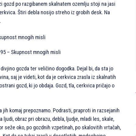
i gozd po razgibanem skalnatem ozemlju stoji na jasi
kvica. Štiri debla nosijo streho iz grobih desk. Na
.
1995 – Skupnost mnogih misli
divjino gozda ter veličino dogodka. Dejal bi, da sta jo
na, saj je videti, kot da je cerkvica zrasla iz skalnatih
rostrani gozd, ki jo obdaja. Gozd, tla, cerkvica pričajo o
da jih komaj prepoznamo. Podrasti, praproti in razsejanih
ljudi, obraz pri obrazu, debla, ljudje, mladi les, skale,
mor seže oko, po gozdnih vzpetinah, po skalovitih vrtačah,
e. Kot da so tukaj zrasli v desetletjih, medsebojno