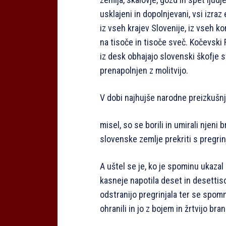
usklajeni in dopolnjevani, vsi izra
iz vseh krajev Slovenije, iz vseh k
na tisoče in tisoče sveč. Kočevski
iz desk obhajajo slovenski škofje s
prenapolnjen z molitvijo.
V dobi najhujše narodne preizkušn
misel, so se borili in umirali njeni
slovenske zemlje prekriti s pregrin
A uštel se je, ko je spominu ukazal
kasneje napotila deset in desettis
odstranijo pregrinjala ter se spomn
ohranili in jo z bojem in žrtvijo brani