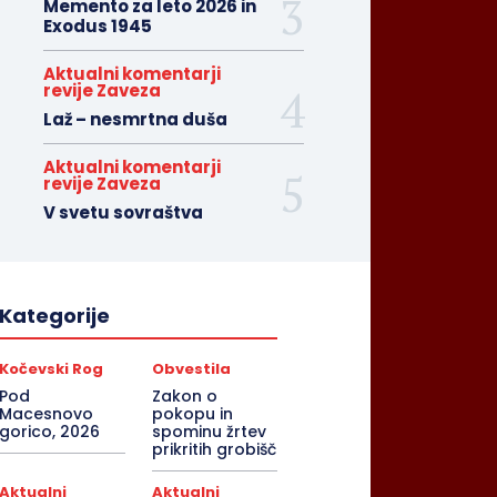
Memento za leto 2026 in
Exodus 1945
Aktualni komentarji
revije Zaveza
Laž – nesmrtna duša
Aktualni komentarji
revije Zaveza
V svetu sovraštva
Kategorije
Kočevski Rog
Obvestila
Pod
Zakon o
Macesnovo
pokopu in
gorico, 2026
spominu žrtev
prikritih grobišč
Aktualni
Aktualni