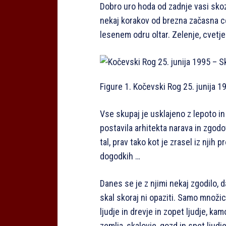
Dobro uro hoda od zadnje vasi skoz
nekaj korakov od brezna začasna cer
lesenem odru oltar. Zelenje, cvetje
Figure 1. Kočevski Rog 25. junija 
Vse skupaj je usklajeno z lepoto in 
postavila arhitekta narava in zgodovi
tal, prav tako kot je zrasel iz njih p
dogodkih …
Danes se je z njimi nekaj zgodilo, 
skal skoraj ni opaziti. Samo množica 
ljudje in drevje in zopet ljudje, ka
zemlja, skalovje, gozd in spet ljudj