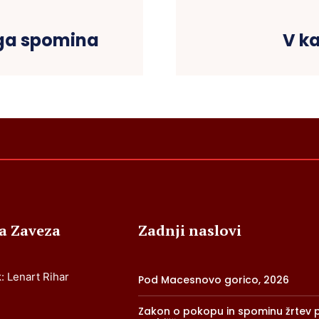
ega spomina
V k
ja Zaveza
Zadnji naslovi
: Lenart Rihar
Pod Macesnovo gorico, 2026
Zakon o pokopu in spominu žrtev pr