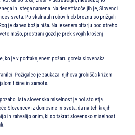
z enega in istega namena. Na desettisoče jih je, Slovenci
oncev sveta. Po skalnatih robovih ob breznu so prižgali
 Rog je danes božja hiša. Na lesenem oltarju pod streho
veto mašo, prostrani gozd je prek svojih krošenj
je, ko je v podtaknjenem požaru gorela slovenska
 branilci. Požigalec je zaukazal njihova grobišča križem
jalom tišine in samote.
 pozabo. Ista slovenska miselnost je pol stoletja
oče Slovencev iz domovine in sveta, da na teh krajih
ijo in zahvalijo onim, ki so takrat slovensko miselnost
li.