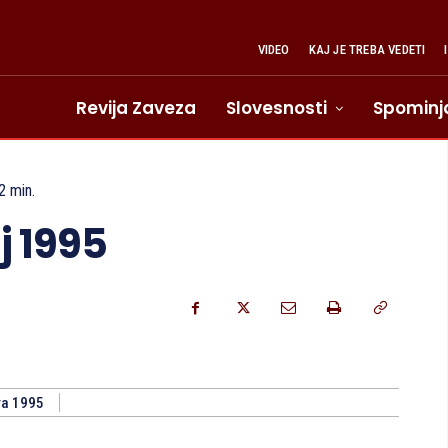
VIDEO
KAJ JE TREBA VEDETI
Revija Zaveza
Slovesnosti
Spominj
2
min.
j 1995
ra 1995