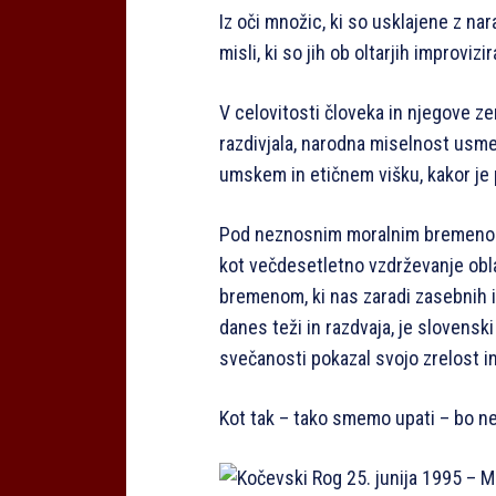
Iz oči množic, ki so usklajene z nar
misli, ki so jih ob oltarjih improviz
V celovitosti človeka in njegove zeml
razdivjala, narodna miselnost usm
umskem in etičnem višku, kakor je 
Pod neznosnim moralnim bremenom, k
kot večdesetletno vzdrževanje obla
bremenom, ki nas zaradi zasebnih i
danes teži in razdvaja, je slovensk
svečanosti pokazal svojo zrelost i
Kot tak – tako smemo upati – bo ne