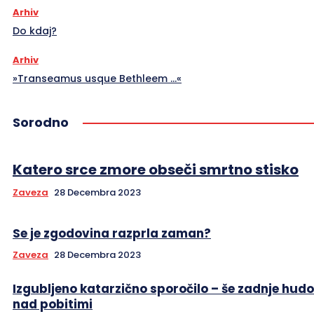
Arhiv
Do kdaj?
Arhiv
»Transeamus usque Bethleem …«
Sorodno
Katero srce zmore obseči smrtno stisko
Zaveza
28 Decembra 2023
Se je zgodovina razprla zaman?
Zaveza
28 Decembra 2023
Izgubljeno katarzično sporočilo – še zadnje hud
nad pobitimi