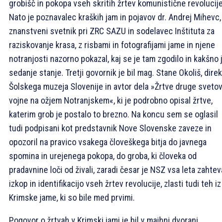
grobišč in pokopa vseh skritih žrtev komunistične revolucije
Nato je poznavalec kraških jam in pojavov dr. Andrej Mihevc,
znanstveni svetnik pri ZRC SAZU in sodelavec Inštituta za
raziskovanje krasa, z risbami in fotografijami jame in njene
notranjosti nazorno pokazal, kaj se je tam zgodilo in kakšno 
sedanje stanje. Tretji govornik je bil mag. Stane Okoliš, dire
Šolskega muzeja Slovenije in avtor dela »Žrtve druge sveto
vojne na ožjem Notranjskem«, ki je podrobno opisal žrtve,
katerim grob je postalo to brezno. Na koncu sem se oglasil
tudi podpisani kot predstavnik Nove Slovenske zaveze in
opozoril na pravico vsakega človeškega bitja do javnega
spomina in urejenega pokopa, do groba, ki človeka od
pradavnine loči od živali, zaradi česar je NSZ vsa leta zahtev
izkop in identifikacijo vseh žrtev revolucije, zlasti tudi teh iz
Krimske jame, ki so bile med prvimi.
Pogovor o žrtvah v Krimski jami je bil v majhni dvorani