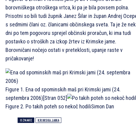
borovniškega otroškega vrtca, ki pa je bila povsem polna.
Prisotni so bili tudi župnik Janez Šilar in župan Andrej Ocep
s sedmimi člani oz. članicami občinskega sveta. Ta je že nek
dni po tem pogovoru sprejel občinski proračun, ki ima tudi
postavko o stroških za izkop žrtev iz Krimske jame.
Borovničani nočejo ostati v preteklosti, upanje raste v
pričakovanje!
Figure 1. Ena od spominskih maš pri Krimski jami (24.
septembra 2006)
[Stran 052]
Figure 2. Po takih poteh so nekoč hodili
Simon Dan
OZNAKE
KRIMSKA JAMA