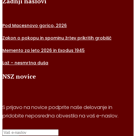
Zadnji naslovi
Pod Macesnovo gorico, 2026
Zakon o pokopu in spominu žrtev prikritih grobišč
Memento za leto 2026 in Exodus 1945
Laž – nesmrtna duša
NSZ novice
S prijavo na novice podprite naše delovanje in
pridobite neposredna obvestila na vaš e-naslov.