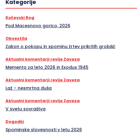
Kategorije
Kočevski Rog
Pod Macesnovo gorico, 2026
Obvestila
Zakon o pokopu in spominu žrtev prikritih grobišč
Aktualni komentarji revije Zaveza
Memento za leto 2026 in Exodus 1945
Aktualni komentarji revije Zaveza
Laž – nesmrtna duša
Aktualni komentarji revije Zaveza
V svetu sovraštva
Dogodki
Spominske slovesnosti v letu 2026