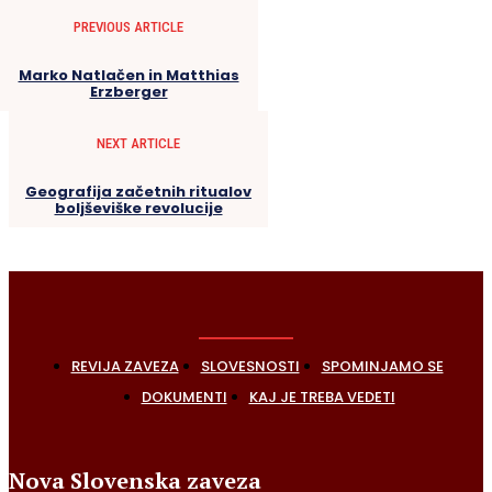
PREVIOUS ARTICLE
Marko Natlačen in Matthias
Erzberger
NEXT ARTICLE
Geografija začetnih ritualov
boljševiške revolucije
REVIJA ZAVEZA
SLOVESNOSTI
SPOMINJAMO SE
DOKUMENTI
KAJ JE TREBA VEDETI
Nova Slovenska zaveza