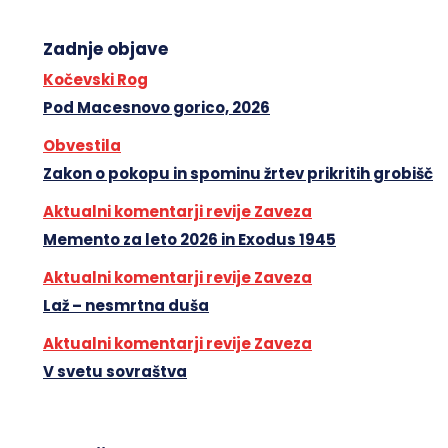
Zadnje objave
Kočevski Rog
Pod Macesnovo gorico, 2026
Obvestila
Zakon o pokopu in spominu žrtev prikritih grobišč
Aktualni komentarji revije Zaveza
Memento za leto 2026 in Exodus 1945
Aktualni komentarji revije Zaveza
Laž – nesmrtna duša
Aktualni komentarji revije Zaveza
V svetu sovraštva