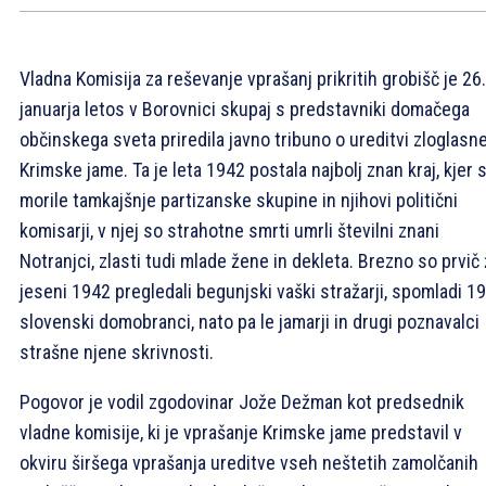
Vladna Komisija za reševanje vprašanj prikritih grobišč je 26.
januarja letos v Borovnici skupaj s predstavniki domačega
občinskega sveta priredila javno tribuno o ureditvi zloglasn
Krimske jame. Ta je leta 1942 postala najbolj znan kraj, kjer 
morile tamkajšnje partizanske skupine in njihovi politični
komisarji, v njej so strahotne smrti umrli številni znani
Notranjci, zlasti tudi mlade žene in dekleta. Brezno so prvič
jeseni 1942 pregledali begunjski vaški stražarji, spomladi 1
slovenski domobranci, nato pa le jamarji in drugi poznavalci
strašne njene skrivnosti.
Pogovor je vodil zgodovinar Jože Dežman kot predsednik
vladne komisije, ki je vprašanje Krimske jame predstavil v
okviru širšega vprašanja ureditve vseh neštetih zamolčanih