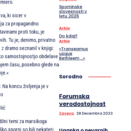
emiero.
Spominske
slovesnosti v
va, ki sicer v
letu 2026
lja za propagandno
Arhiv
tavinami proti toku, je
Do kdaj?
ih. Tu je, denimo, privatno
Arhiv
z dramo seznanil v knjigi:
»Transeamus
usque
ko samostojnostjo obdelave
Bethleem …«
njem času, posebno glede na
nje.«
Sorodno
: Na koncu življenja je v
bo
Forumska
verodostojnost
lič
Zaveza
28 Decembra 2023
odilni temi za marsikoga
ško sporni so bili nekateri
Uganka o nevarnih