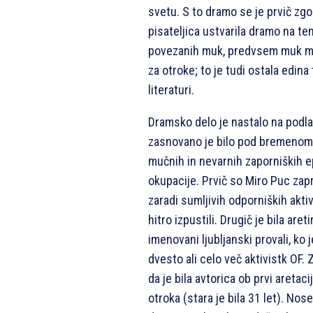
svetu. S to dramo se je prvič zgo
pisateljica ustvarila dramo na t
povezanih muk, predvsem muk ma
za otroke; to je tudi ostala edin
literaturi.
Dramsko delo je nastalo na podla
zasnovano je bilo pod bremenom 
mučnih in nevarnih zaporniških 
okupacije. Prvič so Miro Puc zap
zaradi sumljivih odporniških akti
hitro izpustili. Drugič je bila are
imenovani ljubljanski provali, ko j
dvesto ali celo več aktivistk OF.
da je bila avtorica ob prvi aretaci
otroka (stara je bila 31 let). Noseč