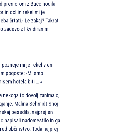
med premorom z Bučo hodila
 in dol in rekel mi je
reba črtati.› Le zakaj? Takrat
o zadevo z likvidiranimi
 pozneje mi je rekel v eni
njem pogoste: ‹Mi smo
nisem hotela biti … «
ja nekoga to dovolj zanimalo,
gajanje. Malina Schmidt Snoj
 nekaj besedila, najprej en
lo napisali nadomestilo in ga
 pred občinstvo. Toda najprej