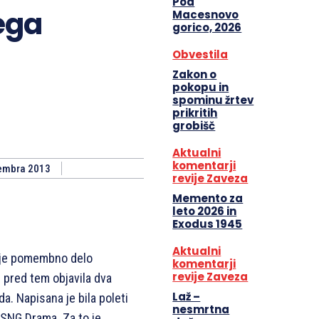
Pod
ega
Macesnovo
gorico, 2026
Obvestila
Zakon o
pokopu in
spominu žrtev
prikritih
grobišč
Aktualni
komentarji
embra 2013
revije Zaveza
Memento za
leto 2026 in
Exodus 1945
Aktualni
tje pomembno delo
komentarji
revije Zaveza
e pred tem objavila dva
Laž –
da. Napisana je bila poleti
nesmrtna
 SNG Drama. Za to je