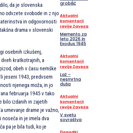
grobišč
dilo, da je slovenska
emo odvzete svobode in z njo
Aktualni
komentarji
terinstva in odgovornosti
revije Zaveza
a takšna drama v slovenski
Memento za
leto 2026 in
Exodus 1945
gi osebnih izkušenj,
Aktualni
dveh kratkotrajnih, a
komentarji
revije Zaveza
epizod, obeh v času nemške
Laž –
rli jeseni 1943, predvsem
nesmrtna
duša
vnosti njenega moža, in jo
tirana februarja 1945 v tako
Aktualni
e bilo izdanih in zajetih
komentarji
revije Zaveza
 Za umevanje drame je važno,
V svetu
ji noseča in je imela dva
sovraštva
a pa je bila tudi, ko je
Dogodki