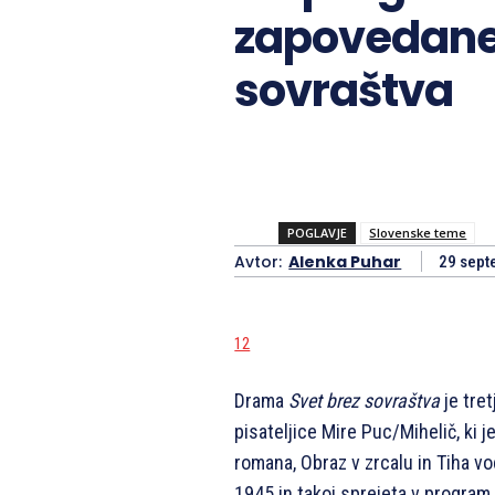
zapovedan
sovraštva
POGLAVJE
Slovenske teme
Avtor:
Alenka Puhar
29 sept
12
Drama
Svet brez sovraštva
je tre
pisateljice Mire Puc/Mihelič, ki j
romana, Obraz v zrcalu in Tiha vo
1945 in takoj sprejeta v program