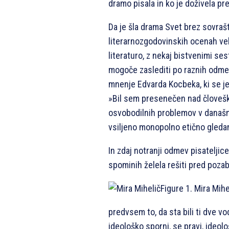
dramo pisala in ko je doživela pr
Da je šla drama Svet brez sovrašt
literarnozgodovinskih ocenah ve
literaturo, z nekaj bistvenimi ses
mogoče zaslediti po raznih odmev
mnenje Edvarda Kocbeka, ki se je 
»Bil sem presenečen nad človeš
osvobodilnih problemov v današ
vsiljeno monopolno etično gleda
In zdaj notranji odmev pisateljice
spominih želela rešiti pred poza
Figure 1. Mira Mihe
predvsem to, da sta bili ti dve v
ideološko sporni, se pravi, ideolo