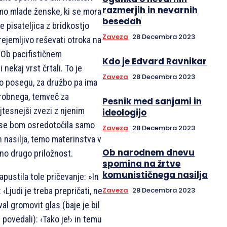
razmerjih in nevarnih
emo mlade ženske, ki se mora
besedah
 pisateljica z bridkostjo
Zaveza
28 Decembra 2023
rejemljivo reševati otroka na
. Ob pacifističnem
Kdo je Edvard Ravnikar
 nekaj vrst črtali. To je
Zaveza
28 Decembra 2023
po posegu, za družbo pa ima
brobnega, temveč za
Pesnik med sanjami in
jtesnejši zvezi z njenim
ideologijo
 se bom osredotočila samo
Zaveza
28 Decembra 2023
n nasilja, temo materinstva v
Ob narodnem dnevu
šno drugo priložnost.
spomina na žrtve
komunističnega nasilja
apustila tole pričevanje: »In
Zaveza
28 Decembra 2023
 ‹Ljudi je treba prepričati, ne
val gromovit glas (baje je bil
 povedali): ‹Tako je!› in temu