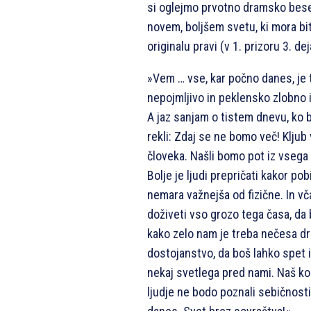
si oglejmo prvotno dramsko besed
novem, boljšem svetu, ki mora biti
originalu pravi (v 1. prizoru 3. dej
»Vem … vse, kar počno danes, je 
nepojmljivo in peklensko zlobno 
A jaz sanjam o tistem dnevu, ko b
rekli: Zdaj se ne bomo več! Klju
človeka. Našli bomo pot iz vsega
Bolje je ljudi prepričati kakor pob
nemara važnejša od fizične. In vč
doživeti vso grozo tega časa, da
kako zelo nam je treba nečesa dr
dostojanstvo, da boš lahko spet i
nekaj svetlega pred nami. Naš kon
ljudje ne bodo poznali sebičnosti