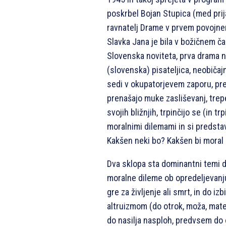
poskrbel Bojan Stupica (med prij
ravnatelj Drame v prvem povojnem 
Slavka Jana je bila v božičnem 
Slovenska noviteta, prva drama na
(slovenska) pisateljica, neobiča
sedi v okupatorjevem zaporu, pr
prenašajo muke zasliševanj, trep
svojih bližnjih, trpinčijo se (in tr
moralnimi dilemami in si predstavl
Kakšen neki bo? Kakšen bi moral 
Dva sklopa sta dominantni temi 
moralne dileme ob opredeljevanju 
gre za življenje ali smrt, in do i
altruizmom (do otrok, moža, mate
do nasilja nasploh, predvsem do