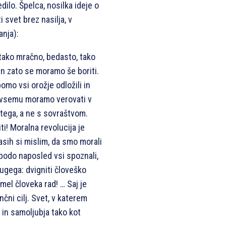
ilo. Špelca, nosilka ideje o
 svet brez nasilja, v
anja):
tako mračno, bedasto, tako
in zato se moramo še boriti.
omo vsi orožje odložili in
b vsemu moramo verovati v
 tega, a ne s sovraštvom.
iti! Moralna revolucija je
asih si mislim, da smo morali
 bodo naposled vsi spoznali,
ugega: dvigniti človeško
mel človeka rad! … Saj je
čni cilj. Svet, v katerem
 in samoljubja tako kot