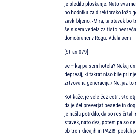
je sledilo ploskanje. Nato sva 
po hodniku za direktorsko ložo gor
zaskrbljeno: ‹Mira, ta stavek bo t
še nisem vedela za tisto nesrečn
domobranci v Rogu. Vdala sem
[Stran 079]
se – kaj pa sem hotela? Nekaj dni
depresij, ki takrat niso bile pri 
žrtvovana generacija.› Ne, jaz to 
Kot kaže, je šele čez četrt stolet
da je šel preverjat besede in do
je našla potrdilo, da so res črtali
stavek, nato dva, potem pa so ce
ob treh klicajih in PAZI!!! poslali