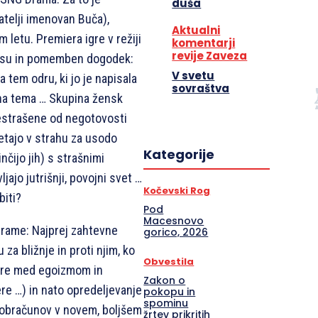
duša
atelji imenovan Buča),
Aktualni
letu. Premiera igre v režiji
komentarji
revije Zaveza
času in pomemben dogodek:
V svetu
 tem odru, ki jo je napisala
sovraštva
jna tema … Skupina žensk
estrašene od negotovosti
etajo v strahu za usodo
Kategorije
pinčijo jih) s strašnimi
jajo jutrišnji, povojni svet …
Kočevski Rog
biti?
Pod
Macesnovo
drame: Najprej zahtevne
gorico, 2026
za bližnje in proti njim, ko
Obvestila
zbire med egoizmom in
Zakon o
re …) in nato opredeljevanje
pokopu in
spominu
 obračunov v novem, boljšem
žrtev prikritih