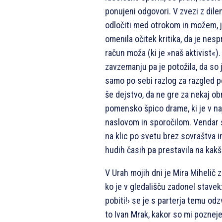
ponujeni odgovori. V zvezi z dil
odločiti med otrokom in možem, je
omenila očitek kritika, da je nesp
račun moža (ki je »naš aktivist«)
zavzemanju pa je potožila, da so ji
samo po sebi razlog za razgled 
še dejstvo, da ne gre za nekaj o
pomensko špico drame, ki je v na
naslovom in sporočilom. Vendar
na klic po svetu brez sovraštva i
hudih časih pa prestavila na kak
V Urah mojih dni je Mira Mihelič z
ko je v gledališču zadonel stavek:
pobiti!› se je s parterja temu odz
to Ivan Mrak, kakor so mi pozneje