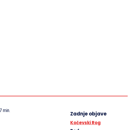
VIDEO
KAJ JE TREBA VEDETI
IZJAVE NSZ
SLOVENSKA ZAVEZA 1942–1945
KONTAKT
Revija Zaveza
Slovesnosti
Spominjamo se
Dokumenti
Kaj je treba vedeti
7
min.
Zadnje objave
Kočevski Rog