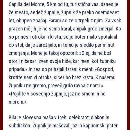
Capilla del Monte, 5 km od tu, turistična vas, danes je
že mesto, sedež župnije, župnik že preko osemdeset
let, obupen značaj. Farani so zelo trpeli z njim. Za vsak
prazen nič jih je ne samo karal, ampak grdo zmerjal. Ko
so prinesli otroka h krstu, se je boter malo spotaknil
ob stol, da je zarožljalo, in temu je sledilo par minut
zmerjanja. Mene je takoj opozoril: »Glej, da ne boš
storil ničesar izven svoje hiše, kar meni kot župniku
pripada.« In res so prihajali farani k meni: »Gospod,
krstite nam vi otroka, sicer bo brez krsta. K našemu
župniku ne gremo, preveč grdo ravna z nami.«
»Pojdite v sosednjo župnijo, jaz ne smem in ne
morem.«
Bila je slovesna maša v treh: celebrant, diakon in
subdiakon. Župnik je maševal, jaz in kapucinski pater