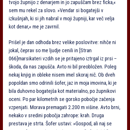
tvojo župnijo z denarjem in jo zapuščam brez ficka,«
sem mu rekel za slovo. »Vendar si bogatejši v
izkušnjah, ki si jih nabral v moji župniji, kar več velja
kot denar,« me je zavrnil.
Prišel je dan odhoda brez velike poslovitve: nihče ni
jokal, čeprav so me ljudje cenili in
[Stran
066]
marsikateri vzdih se je pritajeno iztrgal iz prsi –
škoda, da nas zapušča. Avto ni bil preobložen. Poleg
nekaj knjig in obleke nisem imel skoraj nič. Ob dveh
popoldan smo odrinili šofer, jaz in moja imovina, ki je
bila duhovno bogatejša kot materialno, po župnikovi
oceni. Po par kilometrih se gorsko pobočje začenja
vzpenjati. Morava premagati 2.200 m višine. Avto brni,
nekako v sredini pobočja zahrope: krah. Druga
prestava je strta. Šofer ustavi: »Gospod, ali naj se