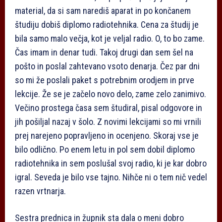
material, da si sam narediš aparat in po končanem
študiju dobiš diplomo radiotehnika. Cena za študij je
bila samo malo večja, kot je veljal radio. O, to bo zame.
Čas imam in denar tudi. Takoj drugi dan sem šel na
pošto in poslal zahtevano vsoto denarja. Čez par dni
so mi že poslali paket s potrebnim orodjem in prve
lekcije. Že se je začelo novo delo, zame zelo zanimivo.
Večino prostega časa sem študiral, pisal odgovore in
jih pošiljal nazaj v šolo. Z novimi lekcijami so mi vrnili
prej narejeno popravljeno in ocenjeno. Skoraj vse je
bilo odlično. Po enem letu in pol sem dobil diplomo
radiotehnika in sem poslušal svoj radio, ki je kar dobro
igral. Seveda je bilo vse tajno. Nihče ni o tem nič vedel
razen vrtnarja.
Sestra prednica in župnik sta dala o meni dobro