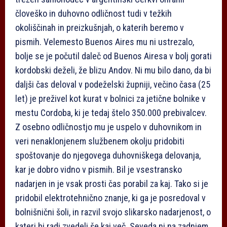
človeško in duhovno odličnost tudi v težkih
okoliščinah in preizkušnjah, o katerih beremo v
pismih. Velemesto Buenos Aires mu ni ustrezalo,
bolje se je počutil daleč od Buenos Airesa v bolj gorati
kordobski deželi, že blizu Andov. Ni mu bilo dano, da bi
daljši čas deloval v podeželski župniji, večino časa (25
let) je preživel kot kurat v bolnici za jetične bolnike v
mestu Cordoba, ki je tedaj štelo 350.000 prebivalcev.
Z osebno odličnostjo mu je uspelo v duhovnikom in
veri nenaklonjenem službenem okolju pridobiti
spoštovanje do njegovega duhovniškega delovanja,
kar je dobro vidno v pismih. Bil je vsestransko
nadarjen in je vsak prosti čas porabil za kaj. Tako si je
pridobil elektrotehnično znanje, ki ga je posredoval v
bolnišnični šoli, in razvil svojo slikarsko nadarjenost, o
kateri bi radi zvedeli še kaj več. Seveda ni na zadnjem