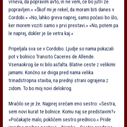
vrneva, da popravim avto, in ne vem, če bo jutri že
popravljen.« »Škof mi je rekel, da moram biti danes v
Cordobi.« »No, lahko greva naprej, samo počasi bo šlo,
ker morem voziti samo v prvi prestavi.« »No, potem pa
le naprej, dokler je še vetra kaj.«
Pripeljala sva se v Cordobo. Ljudje so nama pokazali
pot v bolnico Transito Caceres de Allende.
Vsenaokrog še ni bilo asfalta. Blatne ceste z velikimi
jamami. Končno se dviga pred nama velika
trinadstropna stavba, na prednji strani ograjena z
zidom. To bo moj novi delokrog.
Mračilo se je že. Najprej srečam eno sestro: »Sestra,
sem novi kurat te bolnice. Komu naj se predstavim?«
»Počakajte malo, pokličem sestro prednico.« Pride