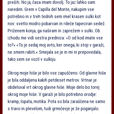
prešiti. No ja, časa imam dovolj. To jaz lahko sam
naredim. Grem v Capilla del Monte, nakupim vse
potrebno in v treh tednih sem imel krasen sulki kot
nov: svetlo modro pobarvan in rdeče tapeciran sedež.
Priženem konja, ga naširam in zaprežem v sulki. Ob
izhodu me vidi sestra prednica: »O od kod imate vse
to?« «To je sedaj moj avto, ker onega, ki stoji v garaži,
ne smem rabiti.« Smejala se je in mi ni prepovedala,
tako sem se vozil v sulkiju.
Okrog moje hiše je bilo vse zapuščeno. Od glavne hiše
je bila oddaljena kakih petdeset metrov. Vrtnar je
obdeloval vrt okrog glavne hiše. Moje delo bo torej
okrog moje hiše. V garaži je bilo potrebno orodje:
kramp, lopata, motika. Pota so bila zaraščena ne samo
s travo in plevelom, tudi grmičevje je že poganjalo.