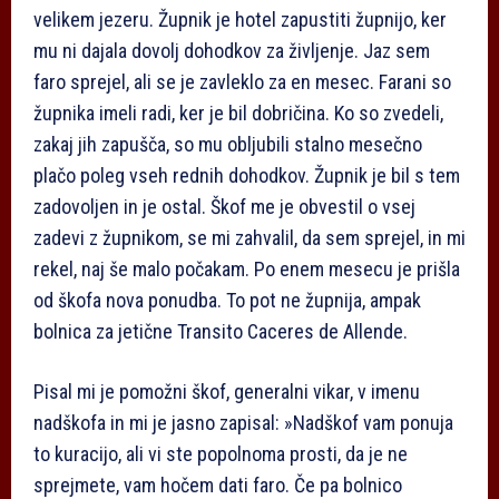
velikem jezeru. Župnik je hotel zapustiti župnijo, ker
mu ni dajala dovolj dohodkov za življenje. Jaz sem
faro sprejel, ali se je zavleklo za en mesec. Farani so
župnika imeli radi, ker je bil dobričina. Ko so zvedeli,
zakaj jih zapušča, so mu obljubili stalno mesečno
plačo poleg vseh rednih dohodkov. Župnik je bil s tem
zadovoljen in je ostal. Škof me je obvestil o vsej
zadevi z župnikom, se mi zahvalil, da sem sprejel, in mi
rekel, naj še malo počakam. Po enem mesecu je prišla
od škofa nova ponudba. To pot ne župnija, ampak
bolnica za jetične Transito Caceres de Allende.
Pisal mi je pomožni škof, generalni vikar, v imenu
nadškofa in mi je jasno zapisal: »Nadškof vam ponuja
to kuracijo, ali vi ste popolnoma prosti, da je ne
sprejmete, vam hočem dati faro. Če pa bolnico