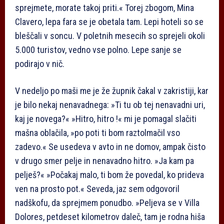
sprejmete, morate takoj priti.« Torej zbogom, Mina
Clavero, lepa fara se je obetala tam. Lepi hoteli so se
bleščali v soncu. V poletnih mesecih so sprejeli okoli
5.000 turistov, vedno vse polno. Lepe sanje se
podirajo v nič.
V nedeljo po maši me je že župnik čakal v zakristiji, kar
je bilo nekaj nenavadnega: »Ti tu ob tej nenavadni uri,
kaj je novega?« »Hitro, hitro !« mi je pomagal slačiti
mašna oblačila, »po poti ti bom raztolmačil vso
zadevo.« Se usedeva v avto in ne domov, ampak čisto
v drugo smer pelje in nenavadno hitro. »Ja kam pa
pelješ?« »Počakaj malo, ti bom že povedal, ko prideva
ven na prosto pot.« Seveda, jaz sem odgovoril
nadškofu, da sprejmem ponudbo. »Peljeva se v Villa
Dolores, petdeset kilometrov daleč, tam je rodna hiša