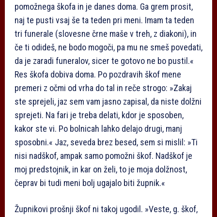
pomožnega škofa in je danes doma. Ga grem prosit,
naj te pusti vsaj še ta teden pri meni. Imam ta teden
tri funerale (slovesne črne maše v treh, z diakoni), in
če ti odideš, ne bodo mogoči, pa mu ne smeš povedati,
da je zaradi funeralov, sicer te gotovo ne bo pustil.«
Res škofa dobiva doma. Po pozdravih škof mene
premeri z očmi od vrha do tal in reče strogo: »Zakaj
ste sprejeli, jaz sem vam jasno zapisal, da niste dolžni
sprejeti. Na fari je treba delati, kdor je sposoben,
kakor ste vi. Po bolnicah lahko delajo drugi, manj
sposobni.« Jaz, seveda brez besed, sem si mislil: »Ti
nisi nadškof, ampak samo pomožni škof. Nadškof je
moj predstojnik, in kar on želi, to je moja dolžnost,
čeprav bi tudi meni bolj ugajalo biti župnik.«
Župnikovi prošnji škof ni takoj ugodil. »Veste, g. škof,