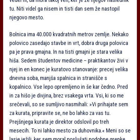
tu. Niti videl ga nisem in tisti dan sem že nastopil
njegovo mesto.
Bolnica ima 40.000 kvadratnih metrov zemlje. Nekako
polovico zasedajo stavbe in vrt, dobra druga polovica
pa je prava gmajna. In na tisti gmajni je stara velika
hiša. Sedem študentov medicine – praktikantov živi v
njej in en konec je kuratovo stanovanje: precej velika
dnevna soba, manjša spalnica in stranišče s
kopalnico. Vse lepo opremljeno in še kar čedno. Pred
in za hišo je divjina, brez vsakega vrta. Vsi, ki so me
srečevali, so se sumljivo nasmihali: »Vi prihajate sem
za kurata, pripravite se, ne bo lahko za vas tu.
Prejšnjega kurata je direktor odslovil po treh
mesecih. To ni lahko mesto za duhovnika.« Meni so se
lasje ježili, ker sem moral poslušati podobne grenke