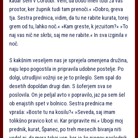
kadar sem v Cordobi. Vem, da bodo imeli tudi za vas
prostor, ker župnik tudi tam prenoči.« »Dobro, greva
tja. Sestra prednica, vidim, da tu ne rabite kurata, torej
grem od tu, lahko noč.« »Kam greste, k jezuitom?« »To
naj vas nič ne skrbi, saj me ne rabite.« In sva izginila v
noč.
S kakšnim veseljem nas je sprejela omenjena družina,
naju lepo pogostila in pripravila udobne postelje. Po
dolgi, utrudljivi vožnji se je to prileglo. Sem spal do
desetih dopoldan drugi dan. S šoferjem sva se
poslovila. On je peljal avto v popravilo, jaz pa sem šel
ob enajstih spet v bolnico. Sestra prednica me
vpraša: »Boste tu na kosilu?« »Seveda, saj imam
tolikšno pravico kot vi. Kar pripravite mi.« Ubogi moj
prednik, kurat, Španec, po treh mesecih bivanja niti
vedel ni, da mora takoj ven, ker je že njegov naslednik