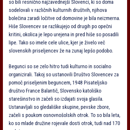
so bili resnično najzavednejši Slovenci, ki so doma
sodelovali v različnih kulturnih društvih, njihova
bolečina zaradi ločitve od domovine je bila neizmerna.
Hiše Slovencev se razlikujejo od drugih po opečni
kritini, okolica je lepo urejena in pred hiše so posadili
lipe. Tako so imele cele ulice, kjer je živelo več
slovenskih priseljencev že na zunaj lepšo podobo.
Begunci so se zelo hitro tudi kulturno in socialno
organizirali. Takoj so ustanovili Društvo Slovencev za
pomoč priseljenim beguncem, 1948 Pisateljsko
društvo France Balantič, Slovensko katoliško
starešinstvo in začeli so izdajati svoja glasila.
Ustanavljali so gledališke skupine, pevske zbore,
začeli s poukom osnovnošolskih otrok. To so bila leta,
ko so mlade družine rojevale dosti otrok, tudi nad 170