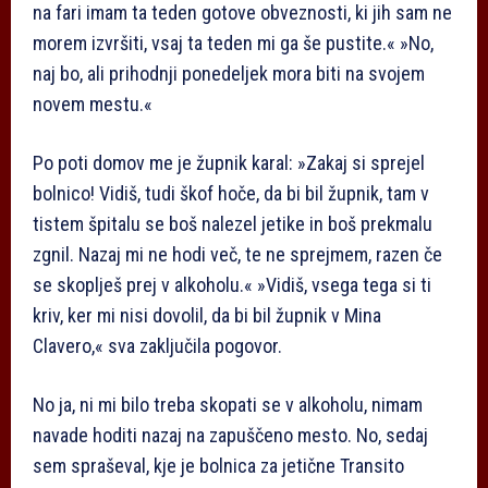
na fari imam ta teden gotove obveznosti, ki jih sam ne
morem izvršiti, vsaj ta teden mi ga še pustite.« »No,
naj bo, ali prihodnji ponedeljek mora biti na svojem
novem mestu.«
Po poti domov me je župnik karal: »Zakaj si sprejel
bolnico! Vidiš, tudi škof hoče, da bi bil župnik, tam v
tistem špitalu se boš nalezel jetike in boš prekmalu
zgnil. Nazaj mi ne hodi več, te ne sprejmem, razen če
se skoplješ prej v alkoholu.« »Vidiš, vsega tega si ti
kriv, ker mi nisi dovolil, da bi bil župnik v Mina
Clavero,« sva zaključila pogovor.
No ja, ni mi bilo treba skopati se v alkoholu, nimam
navade hoditi nazaj na zapuščeno mesto. No, sedaj
sem spraševal, kje je bolnica za jetične Transito