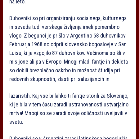
na leto.
Duhovniki so pri organiziranju socialnega, kulturnega
in seveda tudi verskega življenja imeli pomembno
vlogo. Z begunci je prišlo v Argentino 68 duhovnikov.
Februarja 1968 so odprli slovensko bogoslovje v San
Luisu, ki je vzgojilo 87 duhovnikov. Večinoma so šli v
misijone ali pa v Evropo. Mnogi mladi fantje in dekleta
so dobili brezplačno oskrbo in možnost študija pri
redovnih skupnostih, zlasti pri salezijancih in
lazaristih. Kaj vse bi lahko ti fantje storili za Slovenijo,
ki je bila v tem času zaradi ustrahovanosti ustvarjalno
mrtva! Mnogi so se zaradi svoje odličnosti uveljavili v
svetu.
Duhovniki so v Argentini zaradi latinskega bogoslužja