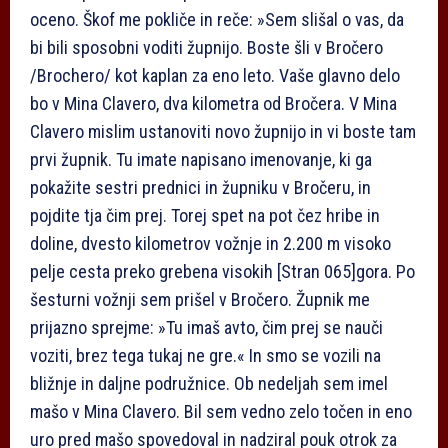
oceno. Škof me pokliče in reče: »Sem slišal o vas, da
bi bili sposobni voditi župnijo. Boste šli v Bročero
/Brochero/ kot kaplan za eno leto. Vaše glavno delo
bo v Mina Clavero, dva kilometra od Bročera. V Mina
Clavero mislim ustanoviti novo župnijo in vi boste tam
prvi župnik. Tu imate napisano imenovanje, ki ga
pokažite sestri prednici in župniku v Bročeru, in
pojdite tja čim prej. Torej spet na pot čez hribe in
doline, dvesto kilometrov vožnje in 2.200 m visoko
pelje cesta preko grebena visokih
[Stran 065]
gora. Po
šesturni vožnji sem prišel v Bročero. Župnik me
prijazno sprejme: »Tu imaš avto, čim prej se nauči
voziti, brez tega tukaj ne gre.« In smo se vozili na
bližnje in daljne podružnice. Ob nedeljah sem imel
mašo v Mina Clavero. Bil sem vedno zelo točen in eno
uro pred mašo spovedoval in nadziral pouk otrok za