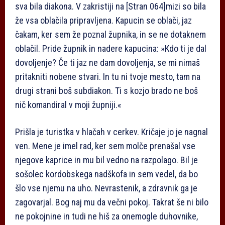
sva bila diakona. V zakristiji na
[Stran 064]
mizi so bila
že vsa oblačila pripravljena. Kapucin se oblači, jaz
čakam, ker sem že poznal župnika, in se ne dotaknem
oblačil. Pride župnik in nadere kapucina: »Kdo ti je dal
dovoljenje? Če ti jaz ne dam dovoljenja, se mi nimaš
pritakniti nobene stvari. In tu ni tvoje mesto, tam na
drugi strani boš subdiakon. Ti s kozjo brado ne boš
nič komandiral v moji župniji.«
Prišla je turistka v hlačah v cerkev. Kričaje jo je nagnal
ven. Mene je imel rad, ker sem molče prenašal vse
njegove kaprice in mu bil vedno na razpolago. Bil je
sošolec kordobskega nadškofa in sem vedel, da bo
šlo vse njemu na uho. Nevrastenik, a zdravnik ga je
zagovarjal. Bog naj mu da večni pokoj. Takrat še ni bilo
ne pokojnine in tudi ne hiš za onemogle duhovnike,