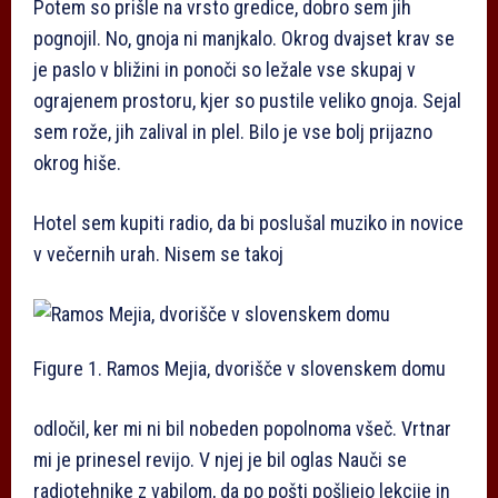
Potem so prišle na vrsto gredice, dobro sem jih
pognojil. No, gnoja ni manjkalo. Okrog dvajset krav se
je paslo v bližini in ponoči so ležale vse skupaj v
ograjenem prostoru, kjer so pustile veliko gnoja. Sejal
sem rože, jih zalival in plel. Bilo je vse bolj prijazno
okrog hiše.
Hotel sem kupiti radio, da bi poslušal muziko in novice
v večernih urah. Nisem se takoj
Figure 1. Ramos Mejia, dvorišče v slovenskem domu
odločil, ker mi ni bil nobeden popolnoma všeč. Vrtnar
mi je prinesel revijo. V njej je bil oglas Nauči se
radiotehnike z vabilom, da po pošti pošljejo lekcije in