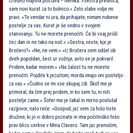
izredno majhna postava – Nemka. »Sestra prednica,
sem novi kurat za to bolnico.« Zelo slabe volje mi
pravi: »To vendar ni ura, da prihajate, nimam nobene
postelje za vas. Kurat je še vedno v svojem
stanovanju. Tu ne morete prenočiti. Če bi vsaj prišli
čez dan in ne tako na noč.« »Sestra, veste, kje je
Bročero?« »Ne, ne vem.« »Iz Bročera sem odšel ob
dveh popoldan, šest ur vožnje, avto se je pokvaril.
Pridem, kadar morem.« »Na žalost tu ne morete
prenočiti. Pojdite k jezuitom, morda imajo oni posteljo
za vas.« »Čudno se mi vse skupaj zdi. Škof me je
primoral, da čim prej pridem, in ko sem tu, ni niti
postelje zame.« Šofer me je čakal in mirno poslušal
razgovor, nato reče: »Gospod, jaz vem za hišo tiste
družine, ki jo vi dobro poznate in ima počitniško hišo
prav blizu cerkve v Mina Clavero. Tam jaz prenočim,