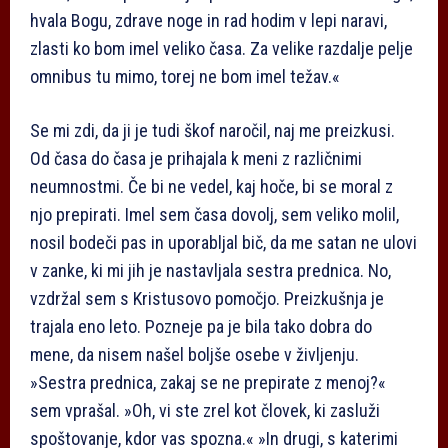
hvala Bogu, zdrave noge in rad hodim v lepi naravi,
zlasti ko bom imel veliko časa. Za velike razdalje pelje
omnibus tu mimo, torej ne bom imel težav.«
Se mi zdi, da ji je tudi škof naročil, naj me preizkusi.
Od časa do časa je prihajala k meni z različnimi
neumnostmi. Če bi ne vedel, kaj hoče, bi se moral z
njo prepirati. Imel sem časa dovolj, sem veliko molil,
nosil bodeči pas in uporabljal bič, da me satan ne ulovi
v zanke, ki mi jih je nastavljala sestra prednica. No,
vzdržal sem s Kristusovo pomočjo. Preizkušnja je
trajala eno leto. Pozneje pa je bila tako dobra do
mene, da nisem našel boljše osebe v življenju.
»Sestra prednica, zakaj se ne prepirate z menoj?«
sem vprašal. »Oh, vi ste zrel kot človek, ki zasluži
spoštovanje, kdor vas spozna.« »In drugi, s katerimi