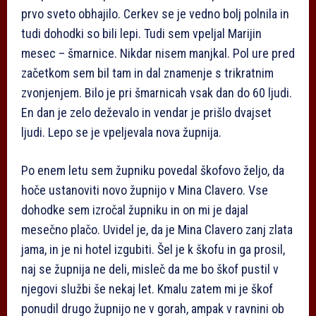
prvo sveto obhajilo. Cerkev se je vedno bolj polnila in
tudi dohodki so bili lepi. Tudi sem vpeljal Marijin
mesec – šmarnice. Nikdar nisem manjkal. Pol ure pred
začetkom sem bil tam in dal znamenje s trikratnim
zvonjenjem. Bilo je pri šmarnicah vsak dan do 60 ljudi.
En dan je zelo deževalo in vendar je prišlo dvajset
ljudi. Lepo se je vpeljevala nova župnija.
Po enem letu sem župniku povedal škofovo željo, da
hoče ustanoviti novo župnijo v Mina Clavero. Vse
dohodke sem izročal župniku in on mi je dajal
mesečno plačo. Uvidel je, da je Mina Clavero zanj zlata
jama, in je ni hotel izgubiti. Šel je k škofu in ga prosil,
naj se župnija ne deli, misleč da me bo škof pustil v
njegovi službi še nekaj let. Kmalu zatem mi je škof
ponudil drugo župnijo ne v gorah, ampak v ravnini ob