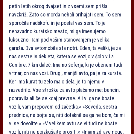
petih letih okrog dvajset in z vsemi sem prišla
navzkriž. Zato so morda nehali prihajati sem. To sem
sporočila nadškofu in je poslal vas sem. To je
nenavadno kuratsko mesto, mi ga imenujemo
luksuzno. Tam pod vašim stanovanjem je velika
garaža. Dva avtomobila sta notri. Eden, ta veliki, je za
nas sestre in dekleta, katera se vozijo v šolo v La
Cumbre, 7 km daleč. Imamo šoferja, ki je obenem tudi
vrtnar, on nas vozi. Drugi, manjši avto, pa je za kurata.
Ker ima kurat tu zelo malo dela, je to njemu v
razvedrilo. Vse stroške za avto plačamo me: bencin,
popravila ali če se kdaj prevrne. Ali vi ga ne boste
vozili, vam prepovem od začetka.« »Seveda, sestra
prednica, ne bojte se, niti dotaknil se ga ne bom, če mi
vi ne dovolite.« »V velikem avtu se vi tudi ne boste
vozili, niti ne poizkušajte prositi.« »Imam zdrave noge,