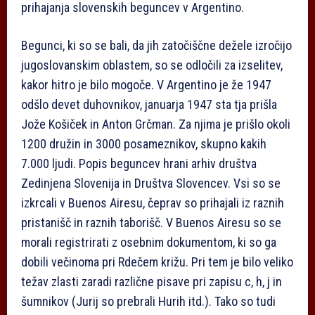
prihajanja slovenskih beguncev v Argentino.
Begunci, ki so se bali, da jih zatočiščne dežele izročijo
jugoslovanskim oblastem, so se odločili za izselitev,
kakor hitro je bilo mogoče. V Argentino je že 1947
odšlo devet duhovnikov, januarja 1947 sta tja prišla
Jože Košiček in Anton Grčman. Za njima je prišlo okoli
1200 družin in 3000 posameznikov, skupno kakih
7.000 ljudi. Popis beguncev hrani arhiv društva
Zedinjena Slovenija in Društva Slovencev. Vsi so se
izkrcali v Buenos Airesu, čeprav so prihajali iz raznih
pristanišč in raznih taborišč. V Buenos Airesu so se
morali registrirati z osebnim dokumentom, ki so ga
dobili večinoma pri Rdečem križu. Pri tem je bilo veliko
težav zlasti zaradi različne pisave pri zapisu c, h, j in
šumnikov (Jurij so prebrali Hurih itd.). Tako so tudi