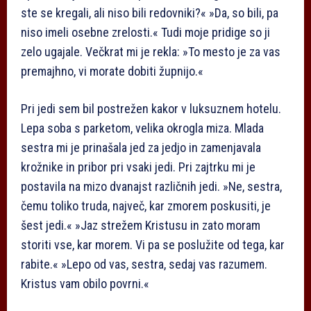
ste se kregali, ali niso bili redovniki?« »Da, so bili, pa
niso imeli osebne zrelosti.« Tudi moje pridige so ji
zelo ugajale. Večkrat mi je rekla: »To mesto je za vas
premajhno, vi morate dobiti župnijo.«
Pri jedi sem bil postrežen kakor v luksuznem hotelu.
Lepa soba s parketom, velika okrogla miza. Mlada
sestra mi je prinašala jed za jedjo in zamenjavala
krožnike in pribor pri vsaki jedi. Pri zajtrku mi je
postavila na mizo dvanajst različnih jedi. »Ne, sestra,
čemu toliko truda, največ, kar zmorem poskusiti, je
šest jedi.« »Jaz strežem Kristusu in zato moram
storiti vse, kar morem. Vi pa se poslužite od tega, kar
rabite.« »Lepo od vas, sestra, sedaj vas razumem.
Kristus vam obilo povrni.«