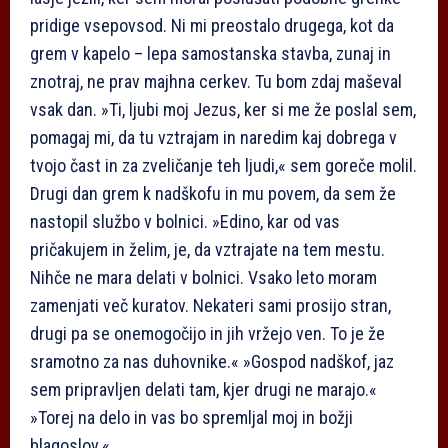
pridige vsepovsod. Ni mi preostalo drugega, kot da
grem v kapelo – lepa samostanska stavba, zunaj in
znotraj, ne prav majhna cerkev. Tu bom zdaj maševal
vsak dan. »Ti, ljubi moj Jezus, ker si me že poslal sem,
pomagaj mi, da tu vztrajam in naredim kaj dobrega v
tvojo čast in za zveličanje teh ljudi,« sem goreče molil.
Drugi dan grem k nadškofu in mu povem, da sem že
nastopil službo v bolnici. »Edino, kar od vas
pričakujem in želim, je, da vztrajate na tem mestu.
Nihče ne mara delati v bolnici. Vsako leto moram
zamenjati več kuratov. Nekateri sami prosijo stran,
drugi pa se onemogočijo in jih vržejo ven. To je že
sramotno za nas duhovnike.« »Gospod nadškof, jaz
sem pripravljen delati tam, kjer drugi ne marajo.«
»Torej na delo in vas bo spremljal moj in božji
blagoslov.«