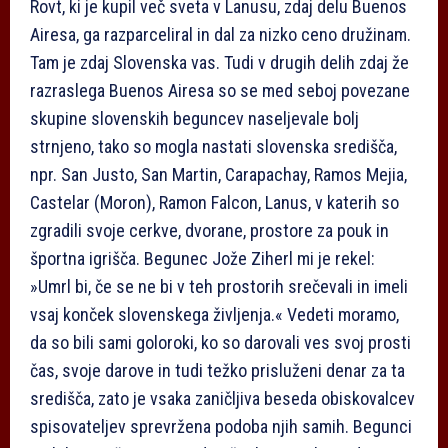
Rovt, ki je kupil več sveta v Lanusu, zdaj delu Buenos
Airesa, ga razparceliral in dal za nizko ceno družinam.
Tam je zdaj Slovenska vas. Tudi v drugih delih zdaj že
razraslega Buenos Airesa so se med seboj povezane
skupine slovenskih beguncev naseljevale bolj
strnjeno, tako so mogla nastati slovenska središča,
npr. San Justo, San Martin, Carapachay, Ramos Mejia,
Castelar (Moron), Ramon Falcon, Lanus, v katerih so
zgradili svoje cerkve, dvorane, prostore za pouk in
športna igrišča. Begunec Jože Ziherl mi je rekel:
»Umrl bi, če se ne bi v teh prostorih srečevali in imeli
vsaj konček slovenskega življenja.« Vedeti moramo,
da so bili sami goloroki, ko so darovali ves svoj prosti
čas, svoje darove in tudi težko prisluženi denar za ta
središča, zato je vsaka zaničljiva beseda obiskovalcev
spisovateljev sprevržena podoba njih samih. Begunci