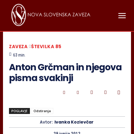
ZAVEZA
ŠTEVILKA 85
63
min.
Anton Grčman in njegova
pisma svakinji
POGLAVJE
Odstiranja
Avtor:
Ivanka Kozlevčar
29 junija 2012