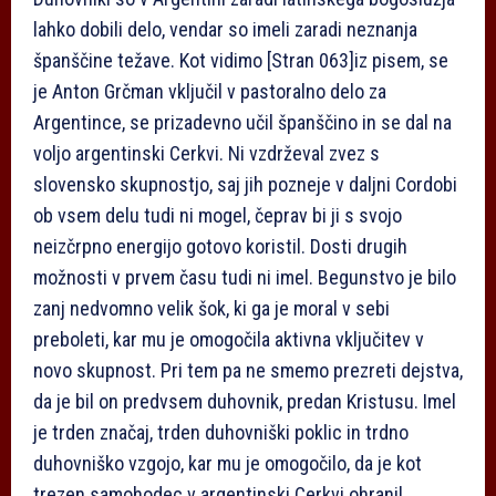
lahko dobili delo, vendar so imeli zaradi neznanja
španščine težave. Kot vidimo
[Stran 063]
iz pisem, se
je Anton Grčman vključil v pastoralno delo za
Argentince, se prizadevno učil španščino in se dal na
voljo argentinski Cerkvi. Ni vzdrževal zvez s
slovensko skupnostjo, saj jih pozneje v daljni Cordobi
ob vsem delu tudi ni mogel, čeprav bi ji s svojo
neizčrpno energijo gotovo koristil. Dosti drugih
možnosti v prvem času tudi ni imel. Begunstvo je bilo
zanj nedvomno velik šok, ki ga je moral v sebi
preboleti, kar mu je omogočila aktivna vključitev v
novo skupnost. Pri tem pa ne smemo prezreti dejstva,
da je bil on predvsem duhovnik, predan Kristusu. Imel
je trden značaj, trden duhovniški poklic in trdno
duhovniško vzgojo, kar mu je omogočilo, da je kot
trezen samohodec v argentinski Cerkvi ohranil