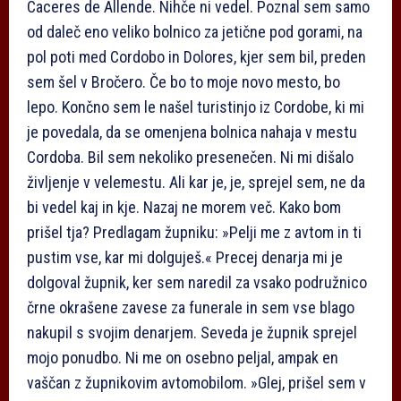
Caceres de Allende. Nihče ni vedel. Poznal sem samo
od daleč eno veliko bolnico za jetične pod gorami, na
pol poti med Cordobo in Dolores, kjer sem bil, preden
sem šel v Bročero. Če bo to moje novo mesto, bo
lepo. Končno sem le našel turistinjo iz Cordobe, ki mi
je povedala, da se omenjena bolnica nahaja v mestu
Cordoba. Bil sem nekoliko presenečen. Ni mi dišalo
življenje v velemestu. Ali kar je, je, sprejel sem, ne da
bi vedel kaj in kje. Nazaj ne morem več. Kako bom
prišel tja? Predlagam župniku: »Pelji me z avtom in ti
pustim vse, kar mi dolguješ.« Precej denarja mi je
dolgoval župnik, ker sem naredil za vsako podružnico
črne okrašene zavese za funerale in sem vse blago
nakupil s svojim denarjem. Seveda je župnik sprejel
mojo ponudbo. Ni me on osebno peljal, ampak en
vaščan z župnikovim avtomobilom. »Glej, prišel sem v