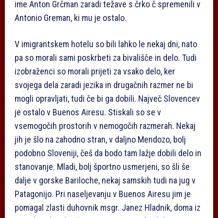
ime Anton Grčman zaradi težave s črko č spremenili v
Antonio Greman, ki mu je ostalo.
V imigrantskem hotelu so bili lahko le nekaj dni, nato
pa so morali sami poskrbeti za bivališče in delo. Tudi
izobraženci so morali prijeti za vsako delo, ker
svojega dela zaradi jezika in drugačnih razmer ne bi
mogli opravljati, tudi če bi ga dobili. Največ Slovencev
je ostalo v Buenos Airesu. Stiskali so se v
vsemogočih prostorih v nemogočih razmerah. Nekaj
jih je šlo na zahodno stran, v daljno Mendozo, bolj
podobno Sloveniji, češ da bodo tam lažje dobili delo in
stanovanje. Mladi, bolj športno usmerjeni, so šli še
dalje v gorske Bariloche, nekaj samskih tudi na jug v
Patagonijo. Pri naseljevanju v Buenos Airesu jim je
pomagal zlasti duhovnik msgr. Janez Hladnik, doma iz