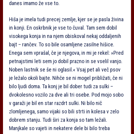
danes imamo že vse to.
Hiša je imela tudi precej zemlje, kjer se je pasla živina
in konji. En oskrbnik je vse to čuval. Tam sem dobil
visokega konja in na njem obiskoval nekaj oddaljenih
bajt – rančev. To so bile osamljene zasilne hišice.
Enega sem vprašal, če je njegova, in mi je rekel: »Pred
petnajstimi leti sem jo dobil prazno in se vselil vanjo.
Noben lastnik se še ni oglasil.« Vsaj pet ali več psov
je ležalo okoli bajte. Nihče se ni mogel približati, če ni
bilo ljudi doma. Ta konj je bil dober tudi za sulki –
dvokolesno vozilo za dve ali tri osebe. Pod mojo sobo
v garaži je bil en star razdrt sulki. Ni bilo nič
zlomljenega, samo vijaki so bili strti in kolesa v zelo
dobrem stanju. Tudi širi za konja so tam ležali.
Manjkale so vajeti in nekatere dele bi bilo treba