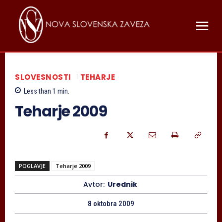
SLOVESNOSTI
TEHARJE
Less than 1
min.
Teharje 2009
POGLAVJE
Teharje 2009
Avtor:
Urednik
8 oktobra 2009