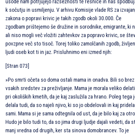
usode nam potrjujejo razsežnosti te resnice in nas spodbuj
k sočutju in usmiljenju. V arhivu Komisije vlade RS za izvajan
zakona o popravi krivic je takih zgodb okoli 30.000. Če
zgodbam prištejemo še družine in sorodnike, emigrante, ki 
ali niso mogli več vložiti zahtevkov za popravo krivic, se štev
povzpne več sto tisoč. Torej toliko zamolčanih zgodb, življen
ljudi oseb kot ti in jaz. Prisluhnimo eni izmed njih:
[Stran 073]
»Po smrti očeta so doma ostali mama in onadva. Bili so brez
vsakih sredstev za preživljanje. Mama je morala veliko delati
pri okoliških kmetih, da je kaj zaslužila za hrano. Poleg tega 
delala tudi, da so najeli njivo, ki so jo obdelovali in kaj pridela
sami. Mama si je sama odtegnila od ust, da je bilo kaj za otro
Hudo je bilo tudi to, da so jima drugi ljudje dajali vedeti, da s
manj vredna od drugih, ker sta sinova domobrancev. To je