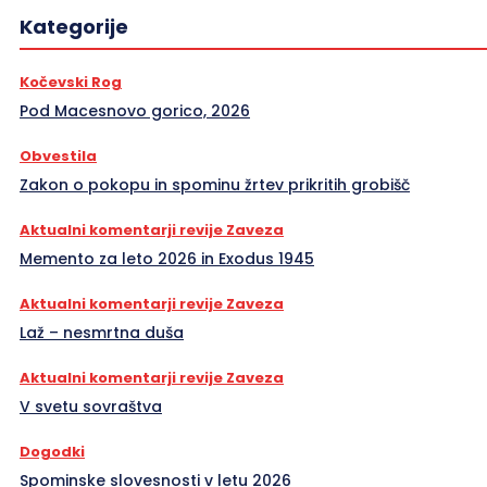
Kategorije
Kočevski Rog
Pod Macesnovo gorico, 2026
Obvestila
Zakon o pokopu in spominu žrtev prikritih grobišč
Aktualni komentarji revije Zaveza
Memento za leto 2026 in Exodus 1945
Aktualni komentarji revije Zaveza
Laž – nesmrtna duša
Aktualni komentarji revije Zaveza
V svetu sovraštva
Dogodki
Spominske slovesnosti v letu 2026