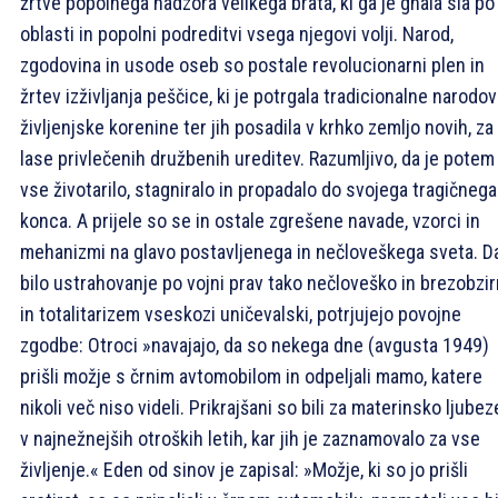
žrtve popolnega nadzora velikega brata, ki ga je gnala sla po
oblasti in popolni podreditvi vsega njegovi volji. Narod,
zgodovina in usode oseb so postale revolucionarni plen in
žrtev izživljanja peščice, ki je potrgala tradicionalne narodo
življenjske korenine ter jih posadila v krhko zemljo novih, za
lase privlečenih družbenih ureditev. Razumljivo, da je potem
vse životarilo, stagniralo in propadalo do svojega tragičnega
konca. A prijele so se in ostale zgrešene navade, vzorci in
mehanizmi na glavo postavljenega in nečloveškega sveta. Da
bilo ustrahovanje po vojni prav tako nečloveško in brezobzi
in totalitarizem vseskozi uničevalski, potrjujejo povojne
zgodbe: Otroci »navajajo, da so nekega dne (avgusta 1949)
prišli možje s črnim avtomobilom in odpeljali mamo, katere
nikoli več niso videli. Prikrajšani so bili za materinsko ljube
v najnežnejših otroških letih, kar jih je zaznamovalo za vse
življenje.« Eden od sinov je zapisal: »Možje, ki so jo prišli