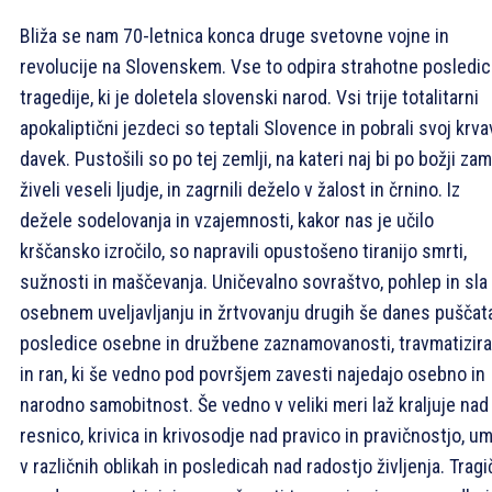
Bliža se nam 70-letnica konca druge svetovne vojne in
revolucije na Slovenskem. Vse to odpira strahotne posledi
tragedije, ki je doletela slovenski narod. Vsi trije totalitarni
apokaliptični jezdeci so teptali Slovence in pobrali svoj krva
davek. Pustošili so po tej zemlji, na kateri naj bi po božji zam
živeli veseli ljudje, in zagrnili deželo v žalost in črnino. Iz
dežele sodelovanja in vzajemnosti, kakor nas je učilo
krščansko izročilo, so napravili opustošeno tiranijo smrti,
sužnosti in maščevanja. Uničevalno sovraštvo, pohlep in sla
osebnem uveljavljanju in žrtvovanju drugih še danes puščat
posledice osebne in družbene zaznamovanosti, travmatizira
in ran, ki še vedno pod površjem zavesti najedajo osebno in
narodno samobitnost. Še vedno v veliki meri laž kraljuje nad
resnico, krivica in krivosodje nad pravico in pravičnostjo, u
v različnih oblikah in posledicah nad radostjo življenja. Trag