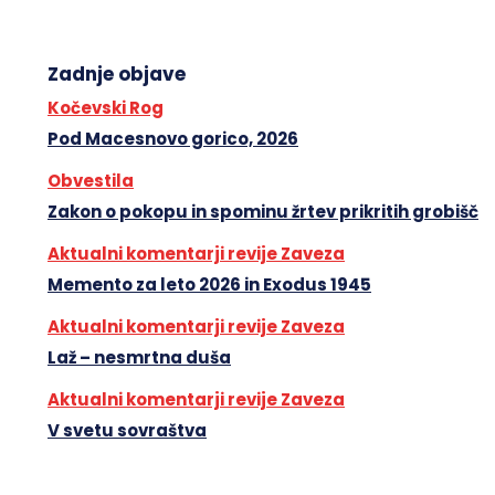
Zadnje objave
Kočevski Rog
Pod Macesnovo gorico, 2026
Obvestila
Zakon o pokopu in spominu žrtev prikritih grobišč
Aktualni komentarji revije Zaveza
Memento za leto 2026 in Exodus 1945
Aktualni komentarji revije Zaveza
Laž – nesmrtna duša
Aktualni komentarji revije Zaveza
V svetu sovraštva