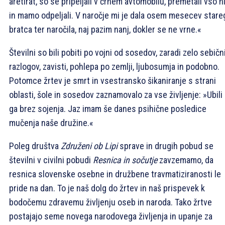
aretirat, so se pripeljali v črnem avtomobilu, premetali vso h
in mamo odpeljali. V naročje mi je dala osem mesecev stare
bratca ter naročila, naj pazim nanj, dokler se ne vrne.«
Številni so bili pobiti po vojni od sosedov, zaradi zelo sebičn
razlogov, zavisti, pohlepa po zemlji, ljubosumja in podobno.
Potomce žrtev je smrt in vsestransko šikaniranje s strani
oblasti, šole in sosedov zaznamovalo za vse življenje: »Ubili
ga brez sojenja. Jaz imam še danes psihične posledice
mučenja naše družine.«
Poleg društva
Združeni ob Lipi
sprave in drugih pobud se
številni v civilni pobudi
Resnica in sočutje
zavzemamo, da
resnica slovenske osebne in družbene travmatiziranosti le
pride na dan. To je naš dolg do žrtev in naš prispevek k
bodočemu zdravemu življenju oseb in naroda. Tako žrtve
postajajo seme novega narodovega življenja in upanje za