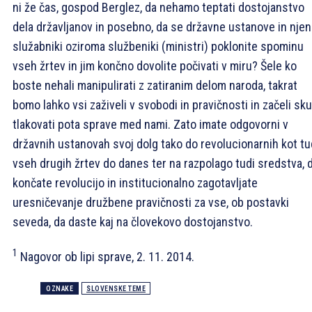
ni že čas, gospod Berglez, da nehamo teptati dostojanstvo
dela državljanov in posebno, da se državne ustanove in njen
služabniki oziroma službeniki (ministri) poklonite spominu
vseh žrtev in jim končno dovolite počivati v miru? Šele ko
boste nehali manipulirati z zatiranim delom naroda, takrat
bomo lahko vsi zaživeli v svobodi in pravičnosti in začeli sk
tlakovati pota sprave med nami. Zato imate odgovorni v
državnih ustanovah svoj dolg tako do revolucionarnih kot tu
vseh drugih žrtev do danes ter na razpolago tudi sredstva, 
končate revolucijo in institucionalno zagotavljate
uresničevanje družbene pravičnosti za vse, ob postavki
seveda, da daste kaj na človekovo dostojanstvo.
1
Nagovor ob lipi sprave, 2. 11. 2014.
OZNAKE
SLOVENSKE TEME