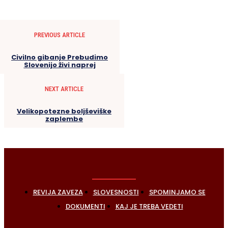
PREVIOUS ARTICLE
Civilno gibanje Prebudimo
Slovenijo živi naprej
NEXT ARTICLE
Velikopotezne boljševiške
zaplembe
REVIJA ZAVEZA
SLOVESNOSTI
SPOMINJAMO SE
DOKUMENTI
KAJ JE TREBA VEDETI