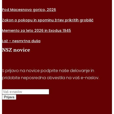
Pod Macesnovo gorico, 2026
Zakon o pokopu in spominu žrtev prikritih grobišč
Memento za leto 2026 in Exodus 1945
Laž – nesmrtna duša
NSZ novice
S prijavo na novice podprite naše delovanje in
pridobite neposredna obvestila na vaš e-naslov.
Prijava