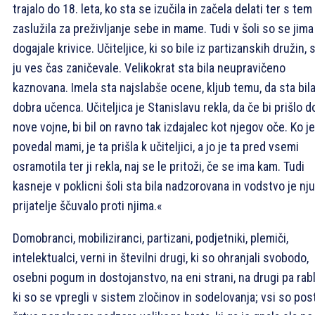
trajalo do 18. leta, ko sta se izučila in začela delati ter s tem
zaslužila za preživljanje sebe in mame. Tudi v šoli so se jima
dogajale krivice. Učiteljice, ki so bile iz partizanskih družin, 
ju ves čas zaničevale. Velikokrat sta bila neupravičeno
kaznovana. Imela sta najslabše ocene, kljub temu, da sta bil
dobra učenca. Učiteljica je Stanislavu rekla, da če bi prišlo d
nove vojne, bi bil on ravno tak izdajalec kot njegov oče. Ko je
povedal mami, je ta prišla k učiteljici, a jo je ta pred vsemi
osramotila ter ji rekla, naj se le pritoži, če se ima kam. Tudi
kasneje v poklicni šoli sta bila nadzorovana in vodstvo je nj
prijatelje ščuvalo proti njima.«
Domobranci, mobiliziranci, partizani, podjetniki, plemiči,
intelektualci, verni in številni drugi, ki so ohranjali svobodo,
osebni pogum in dostojanstvo, na eni strani, na drugi pa rablj
ki so se vpregli v sistem zločinov in sodelovanja; vsi so post