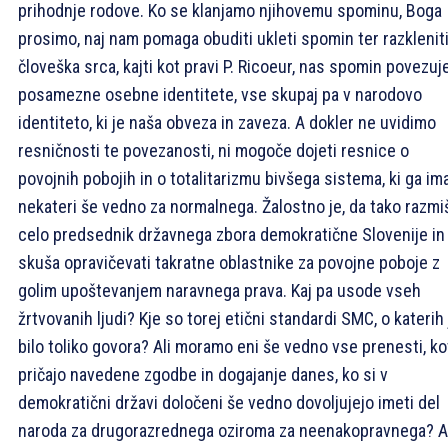
prihodnje rodove. Ko se klanjamo njihovemu spominu, Boga
prosimo, naj nam pomaga obuditi ukleti spomin ter razklenit
človeška srca, kajti kot pravi P. Ricoeur, nas spomin povezuj
posamezne osebne identitete, vse skupaj pa v narodovo
identiteto, ki je naša obveza in zaveza. A dokler ne uvidimo
resničnosti te povezanosti, ni mogoče dojeti resnice o
povojnih pobojih in o totalitarizmu bivšega sistema, ki ga im
nekateri še vedno za normalnega. Žalostno je, da tako razmiš
celo predsednik državnega zbora demokratične Slovenije in
skuša opravičevati takratne oblastnike za povojne poboje z
golim upoštevanjem naravnega prava. Kaj pa usode vseh
žrtvovanih ljudi? Kje so torej etični standardi SMC, o katerih 
bilo toliko govora? Ali moramo eni še vedno vse prenesti, ko
pričajo navedene zgodbe in dogajanje danes, ko si v
demokratični državi določeni še vedno dovoljujejo imeti del
naroda za drugorazrednega oziroma za neenakopravnega? A