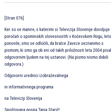
[Stran 076]
Ker so se manire, s katerimi si Televizija Slovenije dovoljuje
poročati o spominskih slovesnostih v Kočevskem Rogu, let
ponovile, smo se odločili, da bralce Zaveze seznanimo s
pismom, ki smo ga ob eni od takih priložnosti leta 2004 pisal
odgovornim ljudem na tej ustanovi. (Na pismo nismo dobili
odgovora.)
Odgovorni urednici izobraževalnega
in informativnega programa
na Televiziji Slovenija
Spoštovana gospa Tanja Starič!