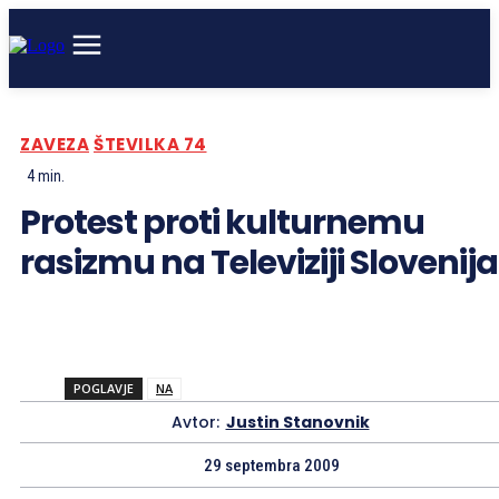
ZAVEZA
ŠTEVILKA 74
4
min.
Protest proti kulturnemu
rasizmu na Televiziji Slovenija
POGLAVJE
NA
Avtor:
Justin Stanovnik
29 septembra 2009