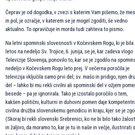
Čeprav je od dogodka, v zvezi s katerim Vam pišemo, že me
in pol, je ozračje, v katerem se je mogel zgoditi, še vedno
aktualno. To opravičuje in morda tudi zahteva to pismo.
Na letni spominski slovesnosti v Kočevskem Rogu, ki je bila
letos na nedeljo Sv. Trojice, 6. junija, se je, kar zadeva vlogo
Televizije Slovenija, ponovilo to, kar se je zgodilo na spomi
nedeljo v Kočevskem Rogu leto prej. V večerna poročila je
televizija vključila samo prvi del; sv. mašo in pridigo, njen dr
del – lahko bi mu rekli civilni ali spominski del v ožjem pom
besede – pa je ignorirala. Tako je izostalo poročilo o tem,
kakšen politični, kulturni in duhovni pomen daje kompetentn
civilna družba slovenskemu genodicu in kraju, kjer se je zgod
(Skoraj bi rekli slovenski Srebrenici, ko ne bi bilo tako žalos
in žaljivo, da moramo to, kar je tu in naše in večje, ilustrirati 