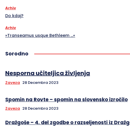
Arhiv
Do kdaj?
Arhiv
»Transeamus usque Bethleem …«
Sorodno
Nesporna učiteljica življenja
Zaveza
28 Decembra 2023
Spomin na Rovte – spomin na slovensko izročilo
Zaveza
28 Decembra 2023
Dražgoše – 4. del zgodbe o razseljenosti iz Draž