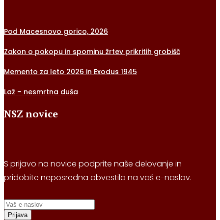
Pod Macesnovo gorico, 2026
Zakon o pokopu in spominu žrtev prikritih grobišč
Memento za leto 2026 in Exodus 1945
Laž – nesmrtna duša
NSZ novice
S prijavo na novice podprite naše delovanje in
pridobite neposredna obvestila na vaš e-naslov.
Prijava