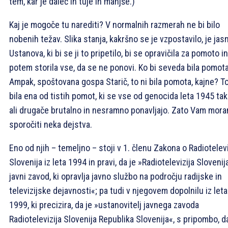
tem, kar je daleč in tuje in manjše.)
Kaj je mogoče tu narediti? V normalnih razmerah ne bi bilo
nobenih težav. Slika stanja, kakršno se je vzpostavilo, je jas
Ustanova, ki bi se ji to pripetilo, bi se opravičila za pomoto in
potem storila vse, da se ne ponovi. Ko bi seveda bila pomota
Ampak, spoštovana gospa Starič, to ni bila pomota, kajne? To
bila ena od tistih pomot, ki se vse od genocida leta 1945 ta
ali drugače brutalno in nesramno ponavljajo. Zato Vam mor
sporočiti neka dejstva.
Eno od njih – temeljno – stoji v 1. členu Zakona o Radiotelevi
Slovenija iz leta 1994 in pravi, da je »Radiotelevizija Slovenij
javni zavod, ki opravlja javno službo na področju radijske in
televizijske dejavnosti«; pa tudi v njegovem dopolnilu iz leta
1999, ki precizira, da je »ustanovitelj javnega zavoda
Radiotelevizija Slovenija Republika Slovenija«, s pripombo, d