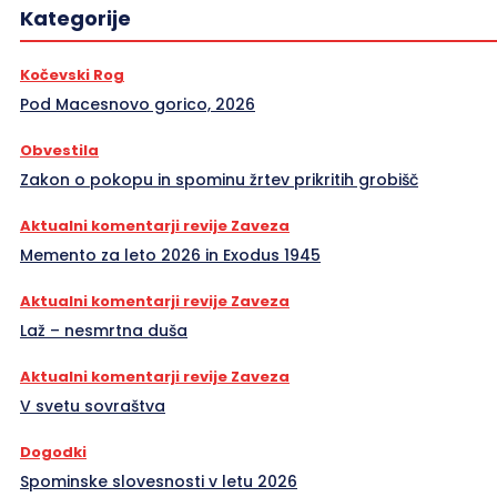
Kategorije
Kočevski Rog
Pod Macesnovo gorico, 2026
Obvestila
Zakon o pokopu in spominu žrtev prikritih grobišč
Aktualni komentarji revije Zaveza
Memento za leto 2026 in Exodus 1945
Aktualni komentarji revije Zaveza
Laž – nesmrtna duša
Aktualni komentarji revije Zaveza
V svetu sovraštva
Dogodki
Spominske slovesnosti v letu 2026