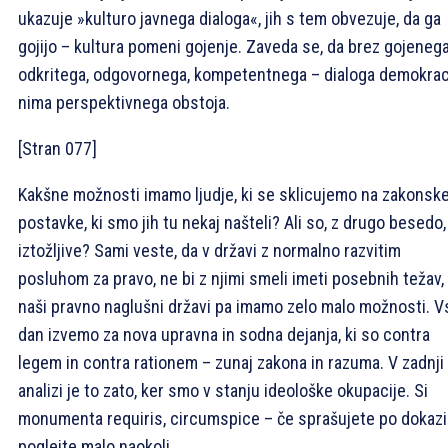
ukazuje »kulturo javnega dialoga«, jih s tem obvezuje, da ga
gojijo – kultura pomeni gojenje. Zaveda se, da brez gojeneg
odkritega, odgovornega, kompetentnega – dialoga demokrac
nima perspektivnega obstoja.
[Stran 077]
Kakšne možnosti imamo ljudje, ki se sklicujemo na zakonsk
postavke, ki smo jih tu nekaj našteli? Ali so, z drugo besedo,
iztožljive? Sami veste, da v državi z normalno razvitim
posluhom za pravo, ne bi z njimi smeli imeti posebnih težav,
naši pravno naglušni državi pa imamo zelo malo možnosti. V
dan izvemo za nova upravna in sodna dejanja, ki so contra
legem in contra rationem – zunaj zakona in razuma. V zadnji
analizi je to zato, ker smo v stanju ideološke okupacije. Si
monumenta requiris, circumspice – če sprašujete po dokazi
poglejte malo naokoli.