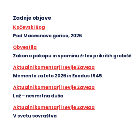
Zadnje objave
Kočevski Rog
Pod Macesnovo gorico, 2026
Obvestila
Zakon o pokopu in spominu žrtev prikritih grobišč
Aktualni komentarji revije Zaveza
Memento za leto 2026 in Exodus 1945
Aktualni komentarji revije Zaveza
Laž – nesmrtna duša
Aktualni komentarji revije Zaveza
V svetu sovraštva