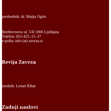
predsednik: dr. Matija Ogrin
Beethovnova ul. 5/II 1000 Ljubljana
Telefon: (01) 425–15–37
e-pošta: info (at) zaveza.si
Revija Zaveza
urednik: Lenart Rihar
Zadnji naslovi