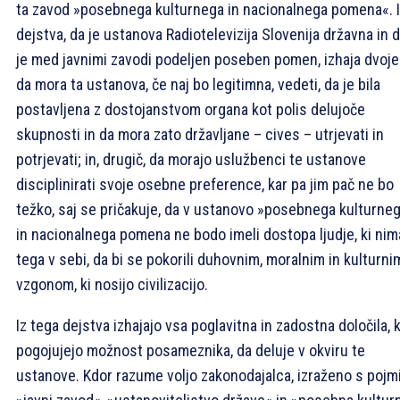
ta zavod »posebnega kulturnega in nacionalnega pomena«. 
dejstva, da je ustanova Radiotelevizija Slovenija državna in da
je med javnimi zavodi podeljen poseben pomen, izhaja dvoje
da mora ta ustanova, če naj bo legitimna, vedeti, da je bila
postavljena z dostojanstvom organa kot polis delujoče
skupnosti in da mora zato državljane – cives – utrjevati in
potrjevati; in, drugič, da morajo uslužbenci te ustanove
disciplinirati svoje osebne preference, kar pa jim pač ne bo
težko, saj se pričakuje, da v ustanovo »posebnega kulturne
in nacionalnega pomena ne bodo imeli dostopa ljudje, ki nim
tega v sebi, da bi se pokorili duhovnim, moralnim in kulturni
vzgonom, ki nosijo civilizacijo.
Iz tega dejstva izhajajo vsa poglavitna in zadostna določila, k
pogojujejo možnost posameznika, da deluje v okviru te
ustanove. Kdor razume voljo zakonodajalca, izraženo s pojm