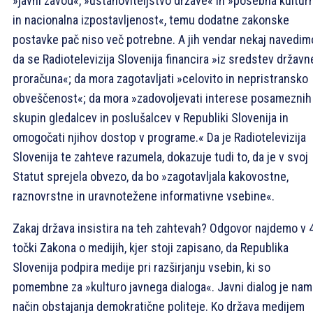
»javni zavod«, »ustanoviteljstvo države« in »posebna kultur
in nacionalna izpostavljenost«, temu dodatne zakonske
postavke pač niso več potrebne. A jih vendar nekaj navedim
da se Radiotelevizija Slovenija financira »iz sredstev držav
proračuna«; da mora zagotavljati »celovito in nepristransko
obveščenost«; da mora »zadovoljevati interese posameznih
skupin gledalcev in poslušalcev v Republiki Slovenija in
omogočati njihov dostop v programe.« Da je Radiotelevizija
Slovenija te zahteve razumela, dokazuje tudi to, da je v svoj
Statut sprejela obvezo, da bo »zagotavljala kakovostne,
raznovrstne in uravnotežene informativne vsebine«.
Zakaj država insistira na teh zahtevah? Odgovor najdemo v 4
točki Zakona o medijih, kjer stoji zapisano, da Republika
Slovenija podpira medije pri razširjanju vsebin, ki so
pomembne za »kulturo javnega dialoga«. Javni dialog je nam
način obstajanja demokratične politeje. Ko država medijem