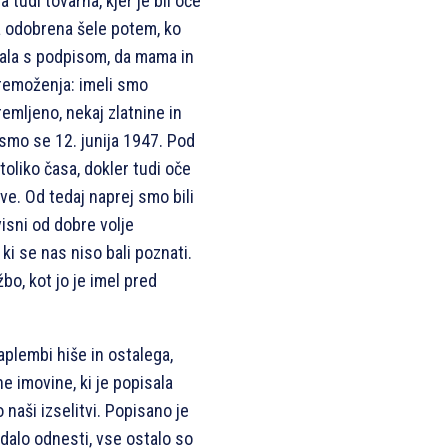
 tudi tovarna, kjer je bil oče
ila odobrena šele potem, ko
rala s podpisom, da mama in
premoženja: imeli smo
emljeno, nekaj zlatnine in
 smo se 12. junija 1947. Pod
oliko časa, dokler tudi oče
ave. Od tedaj naprej smo bili
isni od dobre volje
ki se nas niso bali poznati.
žbo, kot jo je imel pred
plembi hiše in ostalega,
 imovine, ki je popisala
aši izselitvi. Popisano je
 dalo odnesti, vse ostalo so