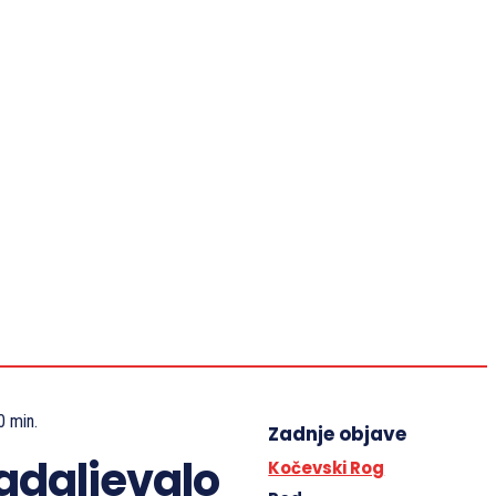
VIDEO
KAJ JE TREBA VEDETI
IZJAVE NSZ
SLOVENSKA ZAVEZA 1942–1945
KONTAKT
Revija Zaveza
Slovesnosti
Spominjamo se
Dokumenti
Kaj je treba vedeti
0
min.
Zadnje objave
nadaljevalo
Kočevski Rog