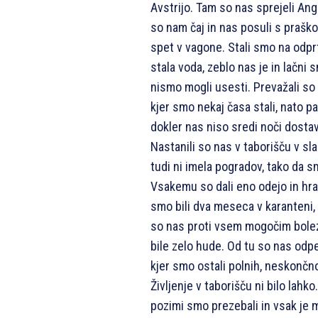
Avstrijo. Tam so nas sprejeli Angle
so nam čaj in nas posuli s prašk
spet v vagone. Stali smo na odpr
stala voda, zeblo nas je in lačni 
nismo mogli usesti. Prevažali so
kjer smo nekaj časa stali, nato p
dokler nas niso sredi noči dostavil
Nastanili so nas v taborišču v sl
tudi ni imela pogradov, tako da s
Vsakemu so dali eno odejo in hra
smo bili dva meseca v karanteni, 
so nas proti vsem mogočim bolez
bile zelo hude. Od tu so nas odpel
kjer smo ostali polnih, neskonč
Življenje v taborišču ni bilo lahko
pozimi smo prezebali in vsak je mo