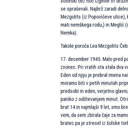
soseski čez noč izginile tri druž
se spraševali. Najbrž zaradi deln
Mezgolits (iz Popovičeve ulice),
mati nemškega rodu,) in Meglič (i
Nemka).
Takole poroča Lea Mezgolits Čebo
17. december 1945. Malo pred po
zvonec. Pri vratih sta stala dva 
Eden od njiju je prebral imena na
moramo biti v petih minutah pripr
predsobi in eden, verjetno glavni,
paniko z odštevanjem minut. Otroc
brat 14 in najmlajši 9 let, smo bre
vem, da sem zbirala čaje za mamo, 
bratec pa je stresel iz šolske tor