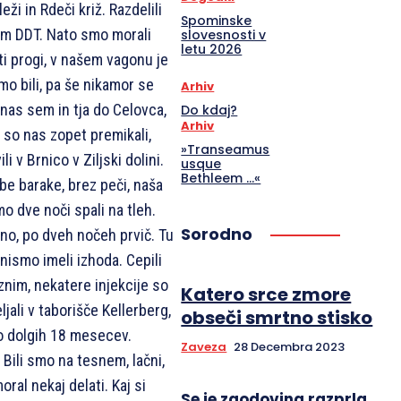
ži in Rdeči križ. Razdelili
Spominske
om DDT. Nato smo morali
slovesnosti v
letu 2026
ti progi, v našem vagonu je
smo bili, pa še nikamor se
Arhiv
 nas sem in tja do Celovca,
Do kdaj?
Arhiv
a so nas zopet premikali,
»Transeamus
i v Brnico v Ziljski dolini.
usque
Bethleem …«
abe barake, brez peči, naša
mo dve noči spali na tleh.
Sorodno
no, po dveh nočeh prvič. Tu
nismo imeli izhoda. Cepili
nim, nekatere injekcije so
Katero srce zmore
jali v taborišče Kellerberg,
obseči smrtno stisko
no dolgih 18 mesecev.
Zaveza
28 Decembra 2023
. Bili smo na tesnem, lačni,
ral nekaj delati. Kaj si
Se je zgodovina razprla