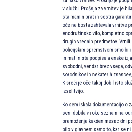
za našo vrnitev. Prošnjo je podprla
v službi. Prošnja za vrnitev je b
sta mamin brat in sestra garanti
oče ne bosta zahtevala vrnitve 
enodružinsko vilo, kompletno opr
drugih vrednih predmetov. Vrnili
policijskim spremstvom smo bili t
in mati nista podpisala enake izj
svobodni, vendar brez vsega, odv
sorodnikov in nekaterih znancev, 
K sreči je oče takoj dobil isto slu
izselitvijo.
Ko sem iskala dokumentacijo o za
sem dobila v roke seznam narodne
premoženje kakšen mesec dni po n
bilo v glavnem samo to, kar se ni