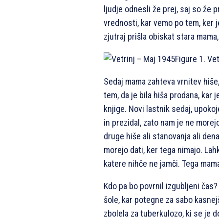
ljudje odnesli že prej, saj so že p
vrednosti, kar vemo po tem, ker je
zjutraj prišla obiskat stara mama, 
Figure 1. Ve
Sedaj mama zahteva vrnitev hiše,
tem, da je bila hiša prodana, kar 
knjige. Novi lastnik sedaj, upokoje
in prezidal, zato nam je ne morejo
druge hiše ali stanovanja ali denar
morejo dati, ker tega nimajo. La
katere nihče ne jamči. Tega mam
Kdo pa bo povrnil izgubljeni čas? 
šole, kar potegne za sabo kasnej
zbolela za tuberkulozo, ki se je 