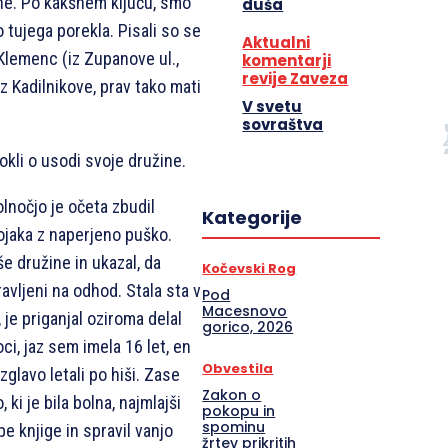
ine. Po kakšnem ključu, smo
duša
o tujega porekla. Pisali so se
Aktualni
 Klemenc (iz Zupanove ul.,
komentarji
revije Zaveza
z Kadilnikove, prav tako mati
V svetu
sovraštva
kli o usodi svoje družine.
lnočjo je očeta zbudil
Kategorije
vojaka z naperjeno puško.
še družine in ukazal, da
Kočevski Rog
avljeni na odhod. Stala sta v
Pod
Macesnovo
 je priganjal oziroma delal
gorico, 2026
i, jaz sem imela 16 let, en
Obvestila
zglavo letali po hiši. Zase
Zakon o
ki je bila bolna, najmlajši
pokopu in
spominu
be knjige in spravil vanjo
žrtev prikritih