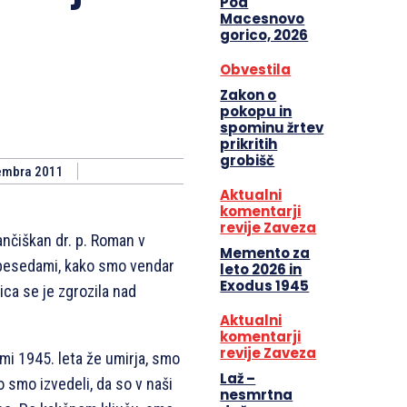
Pod
Macesnovo
gorico, 2026
Obvestila
Zakon o
pokopu in
spominu žrtev
prikritih
grobišč
embra 2011
Aktualni
komentarji
revije Zaveza
rančiškan dr. p. Roman v
Memento za
z besedami, kako smo vendar
leto 2026 in
Exodus 1945
ica se je zgrozila nad
Aktualni
komentarji
revije Zaveza
mi 1945. leta že umirja, smo
Laž –
 smo izvedeli, da so v naši
nesmrtna