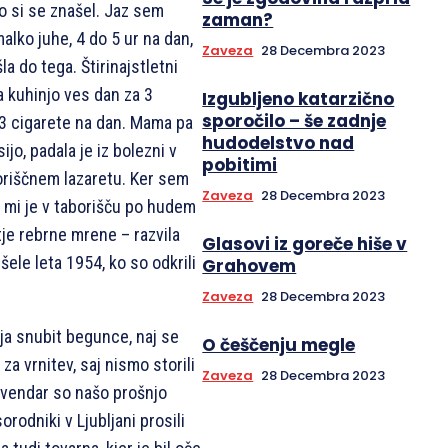
ko si se znašel. Jaz sem
zaman?
alko juhe, 4 do 5 ur na dan,
Zaveza
28 Decembra 2023
la do tega. Štirinajstletni
za kuhinjo ves dan za 3
Izgubljeno katarzično
sporočilo – še zadnje
a 3 cigarete na dan. Mama pa
hudodelstvo nad
ijo, padala je iz bolezni v
pobitimi
boriščnem lazaretu. Ker sem
Zaveza
28 Decembra 2023
se mi je v taborišču po hudem
je rebrne mrene – razvila
Glasovi iz goreče hiše v
šele leta 1954, ko so odkrili
Grahovem
Zaveza
28 Decembra 2023
ija snubit begunce, naj se
O češčenju megle
za vrnitev, saj nismo storili
Zaveza
28 Decembra 2023
i, vendar so našo prošnjo
orodniki v Ljubljani prosili