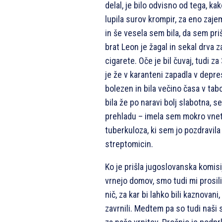
delal, je bilo odvisno od tega, ka
lupila surov krompir, za eno zajem
in še vesela sem bila, da sem priš
brat Leon je žagal in sekal drva 
cigarete. Oče je bil čuvaj, tudi z
je že v karanteni zapadla v depres
bolezen in bila večino časa v ta
bila že po naravi bolj slabotna, 
prehladu – imela sem mokro vnet
tuberkuloza, ki sem jo pozdravila 
streptomicin.
Ko je prišla jugoslovanska komis
vrnejo domov, smo tudi mi prosili 
nič, za kar bi lahko bili kaznovan
zavrnili. Medtem pa so tudi naši s