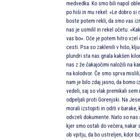
medvedka. Ko smo bili napol obleč
po hiši in mu rekel: »Le dobro si o
boste potem rekli, da smo vas izr
nas je usmilil in rekel očetu: »K
vas bo«. Oče je potem hitro vzel 
cesti. Psa so zaklenili v hišo, kl
plundri sta nas gnala kakšen kilo
nas z že čakajočimi naložili na k
na kolodvor. Če smo sprva mislili
nam je bilo zdaj jasno, da bomo 
vedeli, saj so vlak premikali sem 
odpeljali proti Gorenjski. Na Je
morali izstopiti in oditi v barake,
odvzeli dokumente. Nato so nas n
kjer smo ostali do večera, nakar
ob vpitju, da bo ustreljen, kdor bo