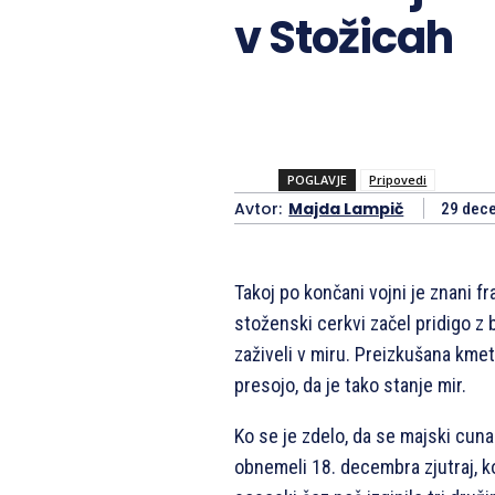
v Stožicah
POGLAVJE
Pripovedi
Avtor:
Majda Lampič
29 dec
Takoj po končani vojni je znani f
stoženski cerkvi začel pridigo 
zaživeli v miru. Preizkušana kmet
presojo, da je tako stanje mir.
Ko se je zdelo, da se majski cuna
obnemeli 18. decembra zjutraj, ko