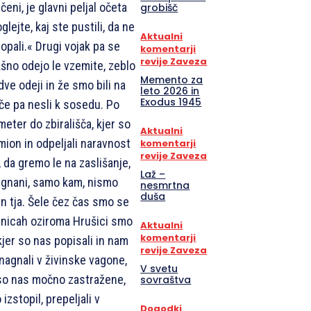
eni, je glavni peljal očeta
grobišč
glejte, kaj ste pustili, da ne
Aktualni
opali.« Drugi vojak pa se
komentarji
revije Zaveza
akšno odejo le vzemite, zeblo
Memento za
dve odeji in že smo bili na
leto 2026 in
Exodus 1945
juče pa nesli k sosedu. Po
meter do zbirališča, kjer so
Aktualni
amion in odpeljali naravnost
komentarji
revije Zaveza
, da gremo le na zaslišanje,
Laž –
izgnani, samo kam, nismo
nesmrtna
duša
in tja. Šele čez čas smo se
senicah oziroma Hrušici smo
Aktualni
komentarji
 kjer so nas popisali in nam
revije Zaveza
agnali v živinske vagone,
V svetu
 so nas močno zastražene,
sovraštva
 izstopil, prepeljali v
Dogodki