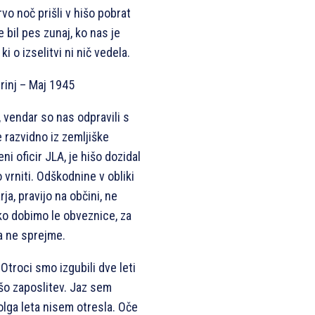
rvo noč prišli v hišo pobrat
 bil pes zunaj, ko nas je
ki o izselitvi ni nič vedela.
trinj – Maj 1945
 vendar so nas odpravili s
je razvidno iz zemljiške
ni oficir JLA, je hišo dozidal
 vrniti. Odškodnine v obliki
ja, pravijo na občini, ne
hko dobimo le obveznice, za
a ne sprejme.
Otroci smo izgubili dve leti
šo zaposlitev. Jaz sem
dolga leta nisem otresla. Oče