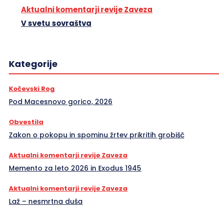
Aktualni komentarji revije Zaveza
V svetu sovraštva
Kategorije
Kočevski Rog
Pod Macesnovo gorico, 2026
Obvestila
Zakon o pokopu in spominu žrtev prikritih grobišč
Aktualni komentarji revije Zaveza
Memento za leto 2026 in Exodus 1945
Aktualni komentarji revije Zaveza
Laž – nesmrtna duša