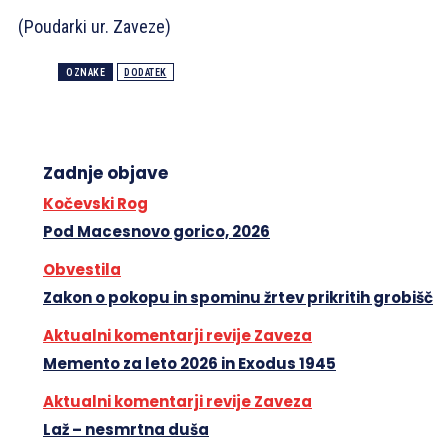
(Poudarki ur. Zaveze)
OZNAKE
DODATEK
Zadnje objave
Kočevski Rog
Pod Macesnovo gorico, 2026
Obvestila
Zakon o pokopu in spominu žrtev prikritih grobišč
Aktualni komentarji revije Zaveza
Memento za leto 2026 in Exodus 1945
Aktualni komentarji revije Zaveza
Laž – nesmrtna duša