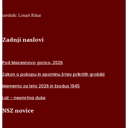
urednik: Lenart Rihar
Zadnji naslovi
Pod Macesnovo gorico, 2026
Zakon o pokopu in spominu žrtev prikritih grobišč
Memento za leto 2026 in Exodus 1945
Laž – nesmrtna duša
NSZ novice