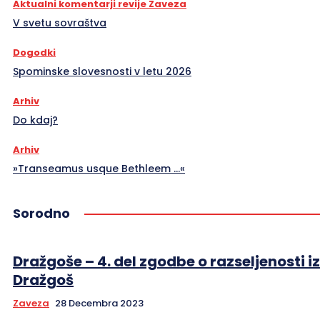
Aktualni komentarji revije Zaveza
V svetu sovraštva
Dogodki
Spominske slovesnosti v letu 2026
Arhiv
Do kdaj?
Arhiv
»Transeamus usque Bethleem …«
Sorodno
Dražgoše – 4. del zgodbe o razseljenosti iz
Dražgoš
Zaveza
28 Decembra 2023