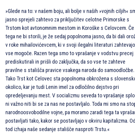
»Glede na to: v našem boju, ali bolje v naših »vojnih ciljih« s
jasno sprejeli zahtevo za priključitev celotne Primorske s
Trstom kot avtonomnim mestom in Koroške s Celovcem. Če
tega ne bi storili, je že sedaj popolnoma jasno, da bi dali oro
v roke mihailovićevcem, ki v svoji ilegalni literaturi zahtevajo
vse mogoče. Razen tega smo to vprašanje v vodstvu precej
prediskutirali in prišli do zaključka, da so vse te zahteve
pravilne s stališča pravice vsakega naroda do samoodločbe.
Tako Trst kot Celovec sta popolnoma obkrožena s slovensk
okolico, kar je tudi Lenin imel za odločilno dejstvo pri
opredeljevanju mest. V socializmu seveda to vprašanje spl
ni važno niti bi se za nas ne postavljalo. Toda mi smo na sto
narodnoosvobodilne vojne, pa moramo zaradi tega ta vpraša
postavljati tako, kakor se postavljajo v okviru kapitalizma. O
tod izhaja naše sedanje stališče nasproti Trstu.«