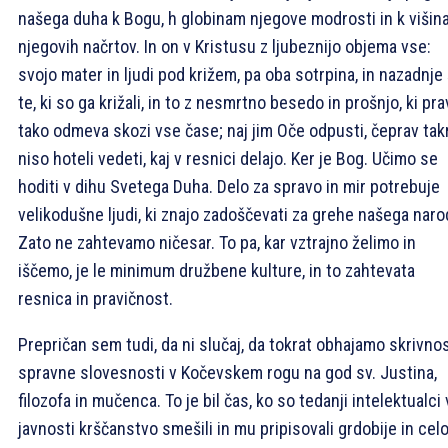
našega duha k Bogu, h globinam njegove modrosti in k viši
njegovih načrtov. In on v Kristusu z ljubeznijo objema vse:
svojo mater in ljudi pod križem, pa oba sotrpina, in nazadnje
te, ki so ga križali, in to z nesmrtno besedo in prošnjo, ki pra
tako odmeva skozi vse čase; naj jim Oče odpusti, čeprav tak
niso hoteli vedeti, kaj v resnici delajo. Ker je Bog. Učimo se
hoditi v dihu Svetega Duha. Delo za spravo in mir potrebuje
velikodušne ljudi, ki znajo zadoščevati za grehe našega naro
Zato ne zahtevamo ničesar. To pa, kar vztrajno želimo in
iščemo, je le minimum družbene kulture, in to zahtevata
resnica in pravičnost.
Prepričan sem tudi, da ni slučaj, da tokrat obhajamo skrivno
spravne slovesnosti v Kočevskem rogu na god sv. Justina,
filozofa in mučenca. To je bil čas, ko so tedanji intelektualci 
javnosti krščanstvo smešili in mu pripisovali grdobije in cel