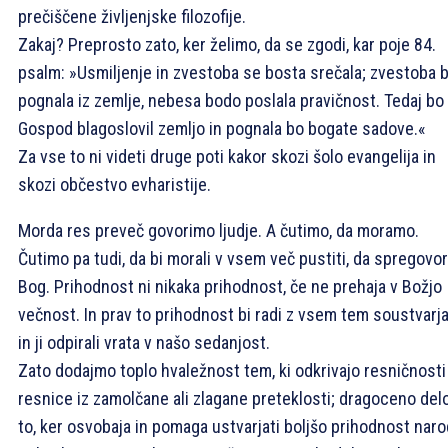
prečiščene življenjske filozofije.
Zakaj? Preprosto zato, ker želimo, da se zgodi, kar poje 84.
psalm: »Usmiljenje in zvestoba se bosta srečala; zvestoba 
pognala iz zemlje, nebesa bodo poslala pravičnost. Tedaj bo
Gospod blagoslovil zemljo in pognala bo bogate sadove.«
Za vse to ni videti druge poti kakor skozi šolo evangelija in
skozi občestvo evharistije.
Morda res preveč govorimo ljudje. A čutimo, da moramo.
Čutimo pa tudi, da bi morali v vsem več pustiti, da spregovor
Bog. Prihodnost ni nikaka prihodnost, če ne prehaja v Božjo
večnost. In prav to prihodnost bi radi z vsem tem soustvarja
in ji odpirali vrata v našo sedanjost.
Zato dodajmo toplo hvaležnost tem, ki odkrivajo resničnosti
resnice iz zamolčane ali zlagane preteklosti; dragoceno delo
to, ker osvobaja in pomaga ustvarjati boljšo prihodnost naro