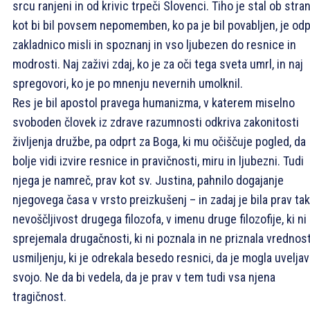
srcu ranjeni in od krivic trpeči Slovenci. Tiho je stal ob stran
kot bi bil povsem nepomemben, ko pa je bil povabljen, je odp
zakladnico misli in spoznanj in vso ljubezen do resnice in
modrosti. Naj zaživi zdaj, ko je za oči tega sveta umrl, in naj
spregovori, ko je po mnenju nevernih umolknil.
Res je bil apostol pravega humanizma, v katerem miselno
svoboden človek iz zdrave razumnosti odkriva zakonitosti
življenja družbe, pa odprt za Boga, ki mu očiščuje pogled, da
bolje vidi izvire resnice in pravičnosti, miru in ljubezni. Tudi
njega je namreč, prav kot sv. Justina, pahnilo dogajanje
njegovega časa v vrsto preizkušenj – in zadaj je bila prav ta
nevoščljivost drugega filozofa, v imenu druge filozofije, ki ni
sprejemala drugačnosti, ki ni poznala in ne priznala vrednost
usmiljenju, ki je odrekala besedo resnici, da je mogla uveljavi
svojo. Ne da bi vedela, da je prav v tem tudi vsa njena
tragičnost.