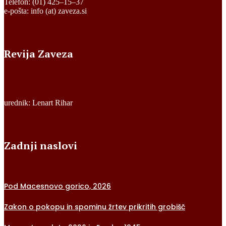
Telefon: (01) 425–15–37
e-pošta: info (at) zaveza.si
Revija Zaveza
urednik: Lenart Rihar
Zadnji naslovi
Pod Macesnovo gorico, 2026
Zakon o pokopu in spominu žrtev prikritih grobišč