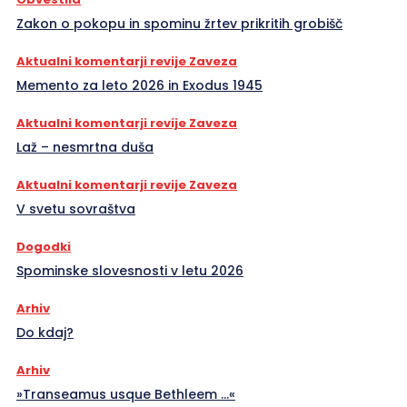
Zakon o pokopu in spominu žrtev prikritih grobišč
Aktualni komentarji revije Zaveza
Memento za leto 2026 in Exodus 1945
Aktualni komentarji revije Zaveza
Laž – nesmrtna duša
Aktualni komentarji revije Zaveza
V svetu sovraštva
Dogodki
Spominske slovesnosti v letu 2026
Arhiv
Do kdaj?
Arhiv
»Transeamus usque Bethleem …«