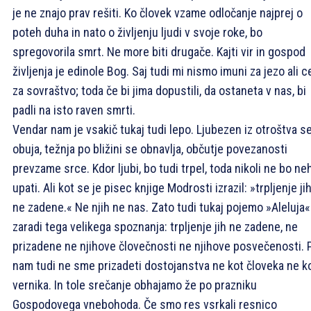
je ne znajo prav rešiti. Ko človek vzame odločanje najprej o
poteh duha in nato o življenju ljudi v svoje roke, bo
spregovorila smrt. Ne more biti drugače. Kajti vir in gospod
življenja je edinole Bog. Saj tudi mi nismo imuni za jezo ali c
za sovraštvo; toda če bi jima dopustili, da ostaneta v nas, bi
padli na isto raven smrti.
Vendar nam je vsakič tukaj tudi lepo. Ljubezen iz otroštva s
obuja, težnja po bližini se obnavlja, občutje povezanosti
prevzame srce. Kdor ljubi, bo tudi trpel, toda nikoli ne bo ne
upati. Ali kot se je pisec knjige Modrosti izrazil: »trpljenje ji
ne zadene.« Ne njih ne nas. Zato tudi tukaj pojemo »Aleluja«
zaradi tega velikega spoznanja: trpljenje jih ne zadene, ne
prizadene ne njihove človečnosti ne njihove posvečenosti. 
nam tudi ne sme prizadeti dostojanstva ne kot človeka ne k
vernika. In tole srečanje obhajamo že po prazniku
Gospodovega vnebohoda. Če smo res vsrkali resnico