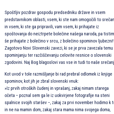
Spoštljiv pozdrav gospodu predsedniku države in vsem
predstavnikom oblasti, vsem, ki ste nam omogočili to srečan
in vsem, ki ste ga pripravili, vam vsem, ki prihajate iz
spoštovanja do neiztrpete bolečine našega naroda, pa tistim,
še prihajate z bolečino v srcu, z bolečino spominov ljubezni!
Zagotovo Novi Slovenski zavezi, ki se je prva zavezala temu
spominjanju ter razčiščevanju celovite resnice o slovenski
zgodovini. Naj Bog blagoslovi vas vse in tudi to naše srečanj
Kot uvod v tole razmišljanje bi rad prebral odlomek iz knjige
spominov, kot jih je zbral slovenski vnuk:
»Iz prvih otroških čudenj in vprašanj, zakaj nimam starega
očeta – poznal sem ga le iz uokvirjene fotografije na steni
spalnice svojih staršev –, zakaj za prvi november hodimo k t
in ne na mamin dom, zakaj stara mama nima svojega doma,