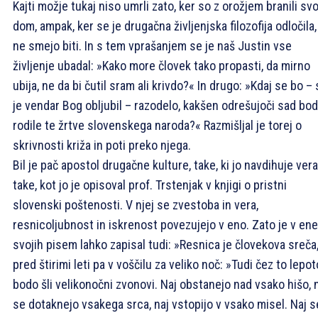
Kajti možje tukaj niso umrli zato, ker so z orožjem branili svo
dom, ampak, ker se je drugačna življenjska filozofija odločila,
ne smejo biti. In s tem vprašanjem se je naš Justin vse
življenje ubadal: »Kako more človek tako propasti, da mirno
ubija, ne da bi čutil sram ali krivdo?« In drugo: »Kdaj se bo – 
je vendar Bog obljubil – razodelo, kakšen odrešujoči sad bo
rodile te žrtve slovenskega naroda?« Razmišljal je torej o
skrivnosti križa in poti preko njega.
Bil je pač apostol drugačne kulture, take, ki jo navdihuje vera
take, kot jo je opisoval prof. Trstenjak v knjigi o pristni
slovenski poštenosti. V njej se zvestoba in vera,
resnicoljubnost in iskrenost povezujejo v eno. Zato je v en
svojih pisem lahko zapisal tudi: »Resnica je človekova sreča
pred štirimi leti pa v voščilu za veliko noč: »Tudi čez to lepot
bodo šli velikonočni zvonovi. Naj obstanejo nad vsako hišo, 
se dotaknejo vsakega srca, naj vstopijo v vsako misel. Naj s