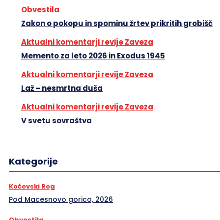
Obvestila
Zakon o pokopu in spominu žrtev prikritih grobišč
Aktualni komentarji revije Zaveza
Memento za leto 2026 in Exodus 1945
Aktualni komentarji revije Zaveza
Laž – nesmrtna duša
Aktualni komentarji revije Zaveza
V svetu sovraštva
Kategorije
Kočevski Rog
Pod Macesnovo gorico, 2026
Obvestila