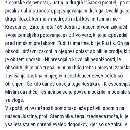
zločinske dejavnosti, Justin in drugi krščanski pisatelji pa s
pisali v duhu strpnosti, pojasnjevanja in dialoga. Ovadil ga je
drugi filozof, ker mu v modrosti ni bil kos, in ta ima ime –
Krescencij. Zato je leta 165 Justin z mučeništvom zaključil
svoje zemeljsko potovanje, pa z živo vero, ki jo je izpovedal
pred rimskim prefektom. Tudi ta ima ime, bil je Rustik. On ga
obsodil, državni zakoni in njegova oblast so bili le orodje, ki 
je ob tem uporabil. Ni presojal o krivdi ali nedolžnosti, le
obsoditi jih je bilo treba. In ni mu bilo treba uničevati zapisk
zaslišanja Justina in njegovih šestih učencev, v celoti so
ohranjeni. Še kdo danes obsoja tega Rustika ali Krescencija
Mislim da nihče, resnica pa se je povsem odkrila in ocenile 
se vloge.
V spoštljivi hvaležnosti bomo tako laže poživili spomin na
našega Justina, prof. Stanovnika, tega izrednega moža, ki je 
vsa leta stalen spremljevalec dogodkov, kjer so se zbirali v