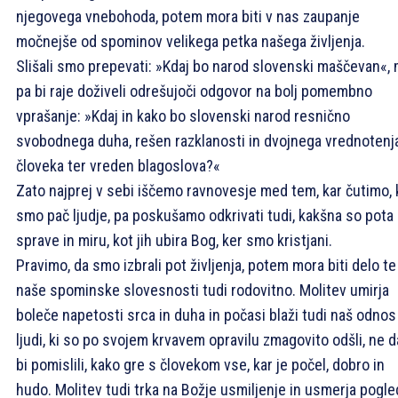
njegovega vnebohoda, potem mora biti v nas zaupanje
močnejše od spominov velikega petka našega življenja.
Slišali smo prepevati: »Kdaj bo narod slovenski maščevan«, 
pa bi raje doživeli odrešujoči odgovor na bolj pomembno
vprašanje: »Kdaj in kako bo slovenski narod resnično
svobodnega duha, rešen razklanosti in dvojnega vrednotenj
človeka ter vreden blagoslova?«
Zato najprej v sebi iščemo ravnovesje med tem, kar čutimo, 
smo pač ljudje, pa poskušamo odkrivati tudi, kakšna so pota
sprave in miru, kot jih ubira Bog, ker smo kristjani.
Pravimo, da smo izbrali pot življenja, potem mora biti delo te
naše spominske slovesnosti tudi rodovitno. Molitev umirja
boleče napetosti srca in duha in počasi blaži tudi naš odnos
ljudi, ki so po svojem krvavem opravilu zmagovito odšli, ne d
bi pomislili, kako gre s človekom vse, kar je počel, dobro in
hudo. Molitev tudi trka na Božje usmiljenje in usmerja pogle