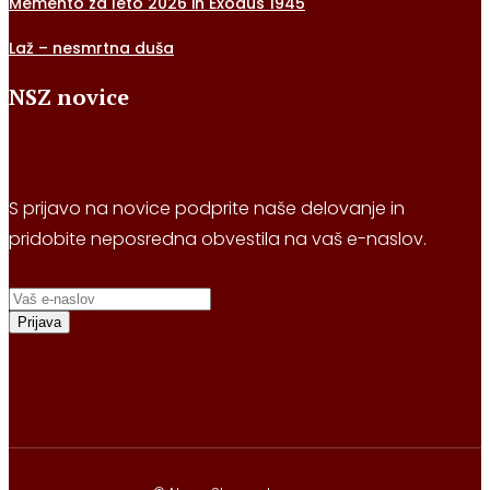
Memento za leto 2026 in Exodus 1945
Laž – nesmrtna duša
NSZ novice
S prijavo na novice podprite naše delovanje in
pridobite neposredna obvestila na vaš e-naslov.
Prijava