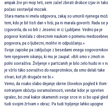
ampak živi pri moji teti, sem začel zbirati drobce izjav in tak
počasi sestavljal mozaik.
Stara mama ni imela odgovora, zakaj so umorili njenega moža
tem, kdo je bil tisti dan v hiši, pa ni marala govoriti. Rada se j
izgovorila, da so bili z Jesenic in iz Ljubljane. Vedno pa je
pogovor končala z obveznim naukom o pomenu medosebne
pogovora, pa o ljubezni, molitvi in odpuščanju.«
Svoje zapiske pa zaključuje z besedami enega sogovornikov
tem njegovem iskanju, ki mu je zaupal: »Bili smo v zmoti in
polni sovraštva. Življenje v partizanih je bilo zelo hudo in v 
je vžrlo táko sovraštvo do nasprotnikov, da smo delali take
stvari, kot jih drugače ne bi.«
Vemo, da vsako slabo dejanje obrne človekov pogled k tlom 
notranjem občutju osramočenosti, vendar kdor je spreten
igralec, bo znal kakor okameniti svoje srce in si bo upal gled
tudi svojim žrtvam v obraz. Pa tudi trpljenje lahko upogne