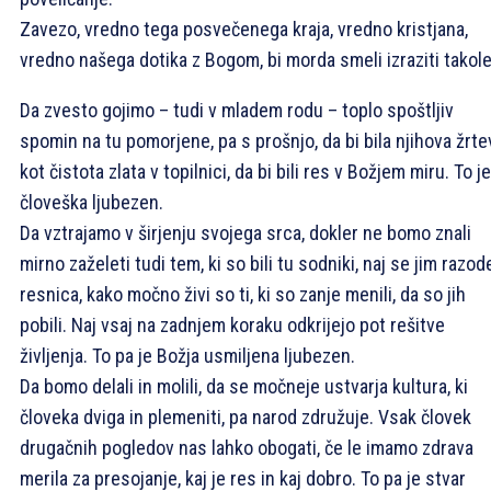
Zavezo, vredno tega posvečenega kraja, vredno kristjana,
vredno našega dotika z Bogom, bi morda smeli izraziti takole
Da zvesto gojimo – tudi v mladem rodu – toplo spoštljiv
spomin na tu pomorjene, pa s prošnjo, da bi bila njihova žrte
kot čistota zlata v topilnici, da bi bili res v Božjem miru. To je
človeška ljubezen.
Da vztrajamo v širjenju svojega srca, dokler ne bomo znali
mirno zaželeti tudi tem, ki so bili tu sodniki, naj se jim razo
resnica, kako močno živi so ti, ki so zanje menili, da so jih
pobili. Naj vsaj na zadnjem koraku odkrijejo pot rešitve
življenja. To pa je Božja usmiljena ljubezen.
Da bomo delali in molili, da se močneje ustvarja kultura, ki
človeka dviga in plemeniti, pa narod združuje. Vsak človek
drugačnih pogledov nas lahko obogati, če le imamo zdrava
merila za presojanje, kaj je res in kaj dobro. To pa je stvar