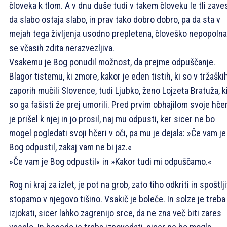
človeka k tlom. A v dnu duše tudi v takem človeku le tli zaves
da slabo ostaja slabo, in prav tako dobro dobro, pa da sta v
mejah tega življenja usodno prepletena, človeško nepopolna
se včasih zdita nerazvezljiva.
Vsakemu je Bog ponudil možnost, da prejme odpuščanje.
Blagor tistemu, ki zmore, kakor je eden tistih, ki so v tržaški
zaporih mučili Slovence, tudi Ljubko, ženo Lojzeta Bratuža, k
so ga fašisti že prej umorili. Pred prvim obhajilom svoje hče
je prišel k njej in jo prosil, naj mu odpusti, ker sicer ne bo
mogel pogledati svoji hčeri v oči, pa mu je dejala: »Če vam je
Bog odpustil, zakaj vam ne bi jaz.«
»Če vam je Bog odpustil« in »Kakor tudi mi odpuščamo.«
Rog ni kraj za izlet, je pot na grob, zato tiho odkriti in spoštlj
stopamo v njegovo tišino. Vsakič je boleče. In solze je treba
izjokati, sicer lahko zagrenijo srce, da ne zna več biti zares