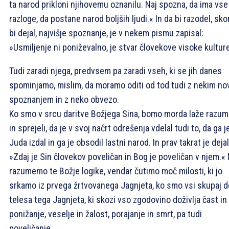
ta narod prikloni njihovemu oznanilu. Naj spozna, da ima vse
razloge, da postane narod boljših ljudi.« In da bi razodel, sko
bi dejal, najvišje spoznanje, je v nekem pismu zapisal:
»Usmiljenje ni poniževalno, je stvar človekove visoke kultur
Tudi zaradi njega, predvsem pa zaradi vseh, ki se jih danes
spominjamo, mislim, da moramo oditi od tod tudi z nekim no
spoznanjem in z neko obvezo.
Ko smo v srcu daritve Božjega Sina, bomo morda laže razum
in sprejeli, da je v svoj načrt odrešenja vdelal tudi to, da ga j
Juda izdal in ga je obsodil lastni narod. In prav takrat je dejal
»Zdaj je Sin človekov poveličan in Bog je poveličan v njem.«
razumemo te Božje logike, vendar čutimo moč milosti, ki jo
srkamo iz prvega žrtvovanega Jagnjeta, ko smo vsi skupaj d
telesa tega Jagnjeta, ki skozi vso zgodovino doživlja čast in
ponižanje, veselje in žalost, porajanje in smrt, pa tudi
poveličanje.