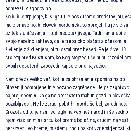
veselo. In besedo je treba izpovedati, sicer ne bo mogla
odmevati v zgodovino.
Ko bi bilo trpljenje, ki si ga tu le poskušamo predstavljati, vs
malo smiselno, bi človek morda nekako sprejel. Pa je šlo za
užitek v uničevanju – tudi nedotakljivega. Tudi Hamurabi s
svojo načelno zahtevo, da je treba oko plačati z očesom in
življenje z življenjem, bi tu ostal brez besed. Pa je živel 18.
stoletij pred Kristusom, ko Bog Mojzesu še ni bil razodel niti
svojih deseterih zapovedi, kaj šele ono največjo.
Nam gre za veliko več, kot le za ohranjanje spomina na po
Sloveniji pomorjene in v pozabo zagrébene. Je pa zagotovo
najprej spomin. Da ga ne prerasteta mah in gozd in človeška
pozabljivost. Ne le zaradi pobitih, morda še bolj zaradi nas.
Grozota od tu je namreč legla na ves naš narod in še vedno 
njem visi: enim na srcu kot breme bolečine, drugim na vesti
nerazvezljivo breme, mlademu rodu pa kot vznemirjenost, ki