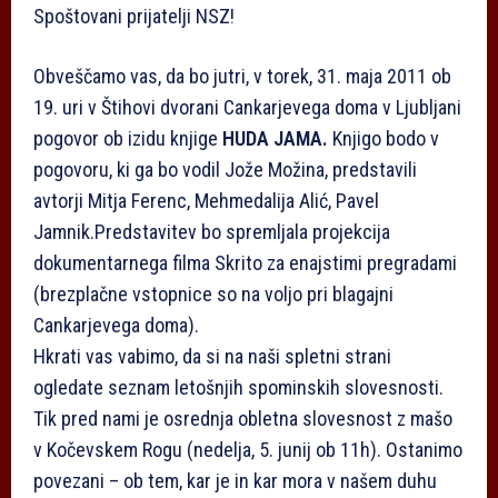
Spoštovani prijatelji NSZ!
Obveščamo vas, da bo jutri, v torek, 31. maja 2011 ob
19. uri v Štihovi dvorani Cankarjevega doma v Ljubljani
pogovor ob izidu knjige
HUDA JAMA.
Knjigo bodo v
pogovoru, ki ga bo vodil Jože Možina, predstavili
avtorji Mitja Ferenc, Mehmedalija Alić, Pavel
Jamnik.Predstavitev bo spremljala projekcija
dokumentarnega filma Skrito za enajstimi pregradami
(brezplačne vstopnice so na voljo pri blagajni
Cankarjevega doma).
Hkrati vas vabimo, da si na naši spletni strani
ogledate seznam letošnjih spominskih slovesnosti.
Tik pred nami je osrednja obletna slovesnost z mašo
v Kočevskem Rogu (nedelja, 5. junij ob 11h). Ostanimo
povezani – ob tem, kar je in kar mora v našem duhu