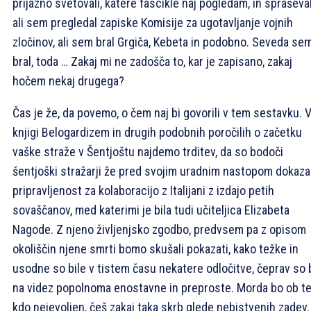
prijazno svetovali, katere fascikle naj pogledam, in spraševal
ali sem pregledal zapiske Komisije za ugotavljanje vojnih
zločinov, ali sem bral Grgiča, Kebeta in podobno. Seveda se
bral, toda … Zakaj mi ne zadošča to, kar je zapisano, zakaj
hočem nekaj drugega?
Čas je že, da povemo, o čem naj bi govorili v tem sestavku. 
knjigi Belogardizem in drugih podobnih poročilih o začetku
vaške straže v Šentjoštu najdemo trditev, da so bodoči
šentjoški stražarji že pred svojim uradnim nastopom dokazal
pripravljenost za kolaboracijo z Italijani z izdajo petih
sovaščanov, med katerimi je bila tudi učiteljica Elizabeta
Nagode. Z njeno življenjsko zgodbo, predvsem pa z opisom
okoliščin njene smrti bomo skušali pokazati, kako težke in
usodne so bile v tistem času nekatere odločitve, čeprav so 
na videz popolnoma enostavne in preproste. Morda bo ob t
kdo nejevoljen, češ zakaj taka skrb glede nebistvenih zadev.