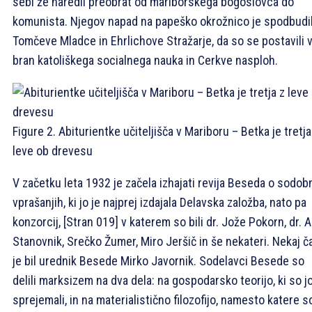
sebi že naredil preobrat od mariborskega bogoslovca do
komunista. Njegov napad na papeško okrožnico je spodbudi
Tomčeve Mladce in Ehrlichove Stražarje, da so se postavili 
bran katoliškega socialnega nauka in Cerkve nasploh.
Figure 2. Abiturientke učiteljišča v Mariboru – Betka je tretja
leve ob drevesu
V začetku leta 1932 je začela izhajati revija Beseda o sodob
vprašanjih, ki jo je najprej izdajala Delavska založba, nato pa
konzorcij,
[Stran 019]
v katerem so bili dr. Jože Pokorn, dr. A
Stanovnik, Srečko Žumer, Miro Jeršič in še nekateri. Nekaj č
je bil urednik Besede Mirko Javornik. Sodelavci Besede so
delili marksizem na dva dela: na gospodarsko teorijo, ki so j
sprejemali, in na materialistično filozofijo, namesto katere s