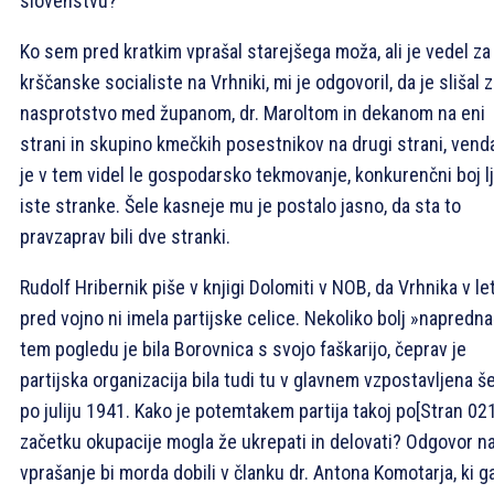
slovenstvu?
Ko sem pred kratkim vprašal starejšega moža, ali je vedel za
krščanske socialiste na Vrhniki, mi je odgovoril, da je slišal 
nasprotstvo med županom, dr. Maroltom in dekanom na eni
strani in skupino kmečkih posestnikov na drugi strani, vend
je v tem videl le gospodarsko tekmovanje, konkurenčni boj l
iste stranke. Šele kasneje mu je postalo jasno, da sta to
pravzaprav bili dve stranki.
Rudolf Hribernik piše v knjigi Dolomiti v NOB, da Vrhnika v le
pred vojno ni imela partijske celice. Nekoliko bolj »napredna
tem pogledu je bila Borovnica s svojo faškarijo, čeprav je
partijska organizacija bila tudi tu v glavnem vzpostavljena š
po juliju 1941. Kako je potemtakem partija takoj po
[Stran 02
začetku okupacije mogla že ukrepati in delovati? Odgovor na
vprašanje bi morda dobili v članku dr. Antona Komotarja, ki ga