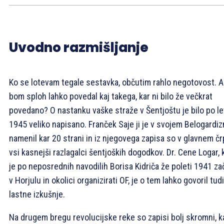
Uvodno razmišljanje
Ko se lotevam tegale sestavka, občutim rahlo negotovost. Al
bom sploh lahko povedal kaj takega, kar ni bilo že večkrat
povedano? O nastanku vaške straže v Šentjoštu je bilo po le
1945 veliko napisano. Franček Saje ji je v svojem Belogardi
namenil kar 20 strani in iz njegovega zapisa so v glavnem čr
vsi kasnejši razlagalci šentjoških dogodkov. Dr. Cene Logar, 
je po neposrednih navodilih Borisa Kidriča že poleti 1941 za
v Horjulu in okolici organizirati OF, je o tem lahko govoril tudi
lastne izkušnje.
Na drugem bregu revolucijske reke so zapisi bolj skromni, ka