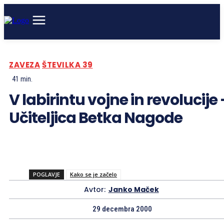
ZAVEZA
ŠTEVILKA 39
41
min.
V labirintu vojne in revolucije 
Učiteljica Betka Nagode
POGLAVJE
Kako se je začelo
Avtor:
Janko Maček
29 decembra 2000