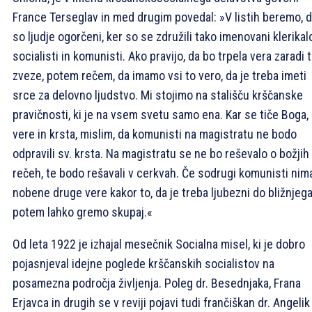
France Terseglav in med drugim povedal: »V listih beremo, 
so ljudje ogorčeni, ker so se združili tako imenovani klerikalc
socialisti in komunisti. Ako pravijo, da bo trpela vera zaradi 
zveze, potem rečem, da imamo vsi to vero, da je treba imeti
srce za delovno ljudstvo. Mi stojimo na stališču krščanske
pravičnosti, ki je na vsem svetu samo ena. Kar se tiče Boga,
vere in krsta, mislim, da komunisti na magistratu ne bodo
odpravili sv. krsta. Na magistratu se ne bo reševalo o božjih
rečeh, te bodo rešavali v cerkvah. Če sodrugi komunisti nim
nobene druge vere kakor to, da je treba ljubezni do bližnjega
potem lahko gremo skupaj.«
Od leta 1922 je izhajal mesečnik Socialna misel, ki je dobro
pojasnjeval idejne poglede krščanskih socialistov na
posamezna področja življenja. Poleg dr. Besednjaka, Frana
Erjavca in drugih se v reviji pojavi tudi frančiškan dr. Angelik