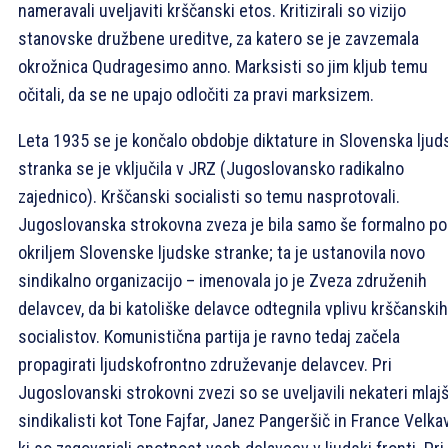
nameravali uveljaviti krščanski etos. Kritizirali so vizijo
stanovske družbene ureditve, za katero se je zavzemala
okrožnica Qudragesimo anno. Marksisti so jim kljub temu
očitali, da se ne upajo odločiti za pravi marksizem.
Leta 1935 se je končalo obdobje diktature in Slovenska ljud
stranka se je vključila v JRZ (Jugoslovansko radikalno
zajednico). Krščanski socialisti so temu nasprotovali.
Jugoslovanska strokovna zveza je bila samo še formalno p
okriljem Slovenske ljudske stranke; ta je ustanovila novo
sindikalno organizacijo – imenovala jo je Zveza združenih
delavcev, da bi katoliške delavce odtegnila vplivu krščanskih
socialistov. Komunistična partija je ravno tedaj začela
propagirati ljudskofrontno združevanje delavcev. Pri
Jugoslovanski strokovni zvezi so se uveljavili nekateri mlajš
sindikalisti kot Tone Fajfar, Janez Pangeršič in France Velka