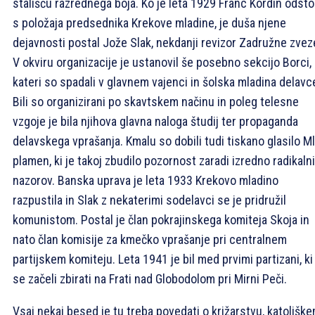
stališču razrednega boja. Ko je leta 1929 Franc Kordin odsto
s položaja predsednika Krekove mladine, je duša njene
dejavnosti postal Jože Slak, nekdanji revizor Zadružne zvez
V okviru organizacije je ustanovil še posebno sekcijo Borci,
kateri so spadali v glavnem vajenci in šolska mladina delavc
Bili so organizirani po skavtskem načinu in poleg telesne
vzgoje je bila njihova glavna naloga študij ter propaganda
delavskega vprašanja. Kmalu so dobili tudi tiskano glasilo Ml
plamen, ki je takoj zbudilo pozornost zaradi izredno radikaln
nazorov. Banska uprava je leta 1933 Krekovo mladino
razpustila in Slak z nekaterimi sodelavci se je pridružil
komunistom. Postal je član pokrajinskega komiteja Skoja in
nato član komisije za kmečko vprašanje pri centralnem
partijskem komiteju. Leta 1941 je bil med prvimi partizani, ki
se začeli zbirati na Frati nad Globodolom pri Mirni Peči.
Vsaj nekaj besed je tu treba povedati o križarstvu, katolišk