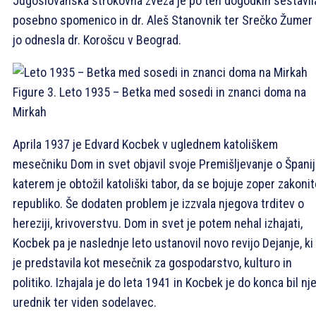
Jugoslovanska strokovna zveza je po teh dogodkih sestavil
posebno spomenico in dr. Aleš Stanovnik ter Srečko Žumer 
jo odnesla dr. Korošcu v Beograd.
Figure 3. Leto 1935 – Betka med sosedi in znanci doma na
Mirkah
Aprila 1937 je Edvard Kocbek v uglednem katoliškem
mesečniku Dom in svet objavil svoje Premišljevanje o Španiji
katerem je obtožil katoliški tabor, da se bojuje zoper zakoni
republiko. Še dodaten problem je izzvala njegova trditev o
hereziji, krivoverstvu. Dom in svet je potem nehal izhajati,
Kocbek pa je naslednje leto ustanovil novo revijo Dejanje, ki
je predstavila kot mesečnik za gospodarstvo, kulturo in
politiko. Izhajala je do leta 1941 in Kocbek je do konca bil nj
urednik ter viden sodelavec.