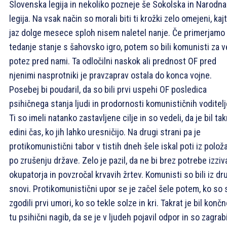
Slovenska legija in nekoliko pozneje še Sokolska in Narodna
legija. Na vsak način so morali biti ti krožki zelo omejeni, kajt
jaz dolge mesece sploh nisem naletel nanje. Če primerjamo
tedanje stanje s šahovsko igro, potem so bili komunisti za v
potez pred nami. Ta odločilni naskok ali prednost OF pred
njenimi nasprotniki je pravzaprav ostala do konca vojne.
Posebej bi poudaril, da so bili prvi uspehi OF posledica
psihičnega stanja ljudi in prodornosti komunističnih voditelj
Ti so imeli natanko zastavljene cilje in so vedeli, da je bil tak
edini čas, ko jih lahko uresničijo. Na drugi strani pa je
protikomunistični tabor v tistih dneh šele iskal poti iz polož
po zrušenju države. Zelo je pazil, da ne bi brez potrebe izziv
okupatorja in povzročal krvavih žrtev. Komunisti so bili iz dr
snovi. Protikomunistični upor se je začel šele potem, ko so 
zgodili prvi umori, ko so tekle solze in kri. Takrat je bil konč
tu psihični nagib, da se je v ljudeh pojavil odpor in so zagrabi