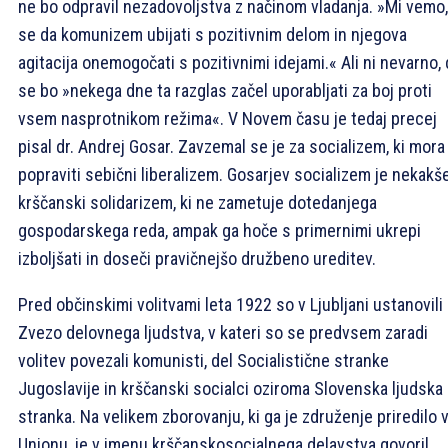
ne bo odpravil nezadovoljstva z načinom vladanja. »Mi vemo,
se da komunizem ubijati s pozitivnim delom in njegova
agitacija onemogočati s pozitivnimi idejami.« Ali ni nevarno,
se bo »nekega dne ta razglas začel uporabljati za boj proti
vsem nasprotnikom režima«. V Novem času je tedaj precej
pisal dr. Andrej Gosar. Zavzemal se je za socializem, ki mora
popraviti sebični liberalizem. Gosarjev socializem je nekakš
krščanski solidarizem, ki ne zametuje dotedanjega
gospodarskega reda, ampak ga hoče s primernimi ukrepi
izboljšati in doseči pravičnejšo družbeno ureditev.
Pred občinskimi volitvami leta 1922 so v Ljubljani ustanovili
Zvezo delovnega ljudstva, v kateri so se predvsem zaradi
volitev povezali komunisti, del Socialistične stranke
Jugoslavije in krščanski socialci oziroma Slovenska ljudska
stranka. Na velikem zborovanju, ki ga je združenje priredilo 
Unionu, je v imenu krščanskosocialnega delavstva govoril