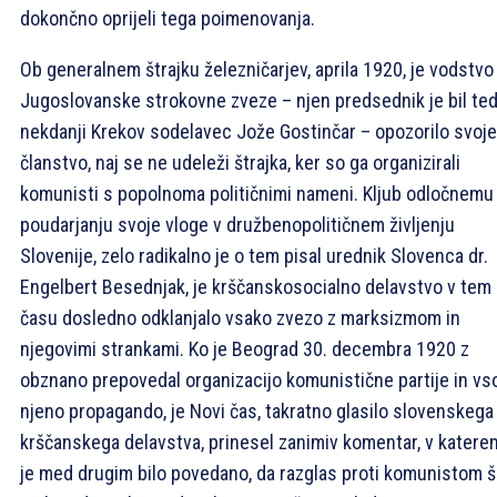
dokončno oprijeli tega poimenovanja.
Ob generalnem štrajku železničarjev, aprila 1920, je vodstvo
Jugoslovanske strokovne zveze – njen predsednik je bil ted
nekdanji Krekov sodelavec Jože Gostinčar – opozorilo svoje
članstvo, naj se ne udeleži štrajka, ker so ga organizirali
komunisti s popolnoma političnimi nameni. Kljub odločnemu
poudarjanju svoje vloge v družbenopolitičnem življenju
Slovenije, zelo radikalno je o tem pisal urednik Slovenca dr.
Engelbert Besednjak, je krščanskosocialno delavstvo v tem
času dosledno odklanjalo vsako zvezo z marksizmom in
njegovimi strankami. Ko je Beograd 30. decembra 1920 z
obznano prepovedal organizacijo komunistične partije in vs
njeno propagando, je Novi čas, takratno glasilo slovenskega
krščanskega delavstva, prinesel zanimiv komentar, v katere
je med drugim bilo povedano, da razglas proti komunistom 