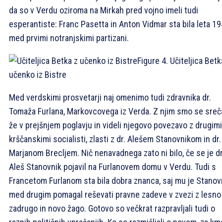
da so v Verdu oziroma na Mirkah pred vojno imeli tudi
esperantiste: Franc Pasetta in Anton Vidmar sta bila leta 1
med prvimi notranjskimi partizani.
Figure 4. Učiteljica Betk
učenko iz Bistre
Med verdskimi prosvetarji naj omenimo tudi zdravnika dr.
Tomaža Furlana, Markovcovega iz Verda. Z njim smo se sreča
že v prejšnjem poglavju in videli njegovo povezavo z drugimi
krščanskimi socialisti, zlasti z dr. Alešem Stanovnikom in dr.
Marjanom Brecljem. Nič nenavadnega zato ni bilo, če se je dr
Aleš Stanovnik pojavil na Furlanovem domu v Verdu. Tudi s
Francetom Furlanom sta bila dobra znanca, saj mu je Stanov
med drugim pomagal reševati pravne zadeve v zvezi z lesno
zadrugo in novo žago. Gotovo so večkrat razpravljali tudi o