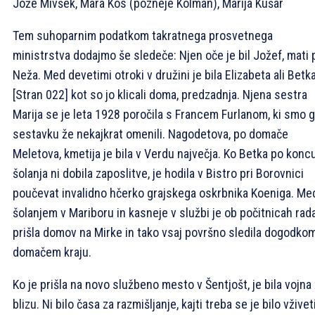
Jože Mivšek, Mara Kos (pozneje Kolman), Marija Kušar
Tem suhoparnim podatkom takratnega prosvetnega
ministrstva dodajmo še sledeče: Njen oče je bil Jožef, mati 
Neža. Med devetimi otroki v družini je bila Elizabeta ali Betka
[Stran 022]
kot so jo klicali doma, predzadnja. Njena sestra
Marija se je leta 1928 poročila s Francem Furlanom, ki smo g
sestavku že nekajkrat omenili. Nagodetova, po domače
Meletova, kmetija je bila v Verdu največja. Ko Betka po konc
šolanja ni dobila zaposlitve, je hodila v Bistro pri Borovnici
poučevat invalidno hčerko grajskega oskrbnika Koeniga. Me
šolanjem v Mariboru in kasneje v službi je ob počitnicah rad
prišla domov na Mirke in tako vsaj površno sledila dogodko
domačem kraju.
Ko je prišla na novo službeno mesto v Šentjošt, je bila vojna
blizu. Ni bilo časa za razmišljanje, kajti treba se je bilo vživet