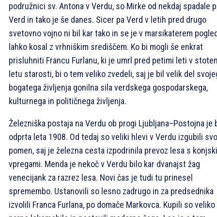
podružnici sv. Antona v Verdu, so Mirke od nekdaj spadale 
Verd in tako je še danes. Sicer pa Verd v letih pred drugo
svetovno vojno ni bil kar tako in se je v marsikaterem pogle
lahko kosal z vrhniškim središčem. Ko bi mogli še enkrat
prisluhniti Francu Furlanu, ki je umrl pred petimi leti v stote
letu starosti, bi o tem veliko zvedeli, saj je bil velik del svoj
bogatega življenja gonilna sila verdskega gospodarskega,
kulturnega in političnega življenja.
Železniška postaja na Verdu ob progi Ljubljana–Postojna je b
odprta leta 1908. Od tedaj so veliki hlevi v Verdu izgubili svo
pomen, saj je železna cesta izpodrinila prevoz lesa s konjsk
vpregami. Menda je nekoč v Verdu bilo kar dvanajst žag
venecijank za razrez lesa. Novi čas je tudi tu prinesel
spremembo. Ustanovili so lesno zadrugo in za predsednika
izvolili Franca Furlana, po domače Markovca. Kupili so veliko