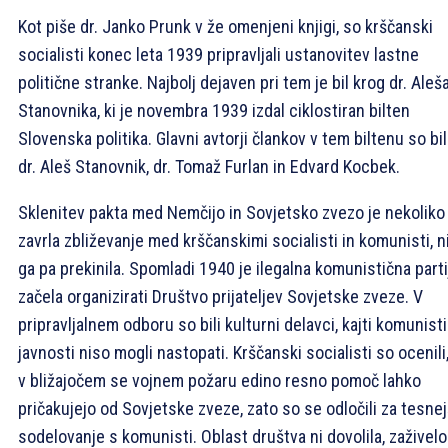
Kot piše dr. Janko Prunk v že omenjeni knjigi, so krščanski
socialisti konec leta 1939 pripravljali ustanovitev lastne
politične stranke. Najbolj dejaven pri tem je bil krog dr. Aleš
Stanovnika, ki je novembra 1939 izdal ciklostiran bilten
Slovenska politika. Glavni avtorji člankov v tem biltenu so bil
dr. Aleš Stanovnik, dr. Tomaž Furlan in Edvard Kocbek.
Sklenitev pakta med Nemčijo in Sovjetsko zvezo je nekoliko
zavrla zbliževanje med krščanskimi socialisti in komunisti, n
ga pa prekinila. Spomladi 1940 je ilegalna komunistična parti
začela organizirati Društvo prijateljev Sovjetske zveze. V
pripravljalnem odboru so bili kulturni delavci, kajti komunisti
javnosti niso mogli nastopati. Krščanski socialisti so ocenili
v bližajočem se vojnem požaru edino resno pomoč lahko
pričakujejo od Sovjetske zveze, zato so se odločili za tesne
sodelovanje s komunisti. Oblast društva ni dovolila, zaživelo