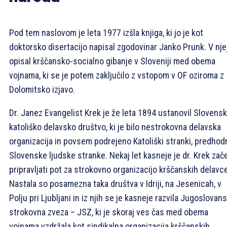
Pod tem naslovom je leta 1977 izšla knjiga, ki jo je kot
doktorsko disertacijo napisal zgodovinar Janko Prunk. V njej
opisal krščansko-socialno gibanje v Sloveniji med obema
vojnama, ki se je potem zaključilo z vstopom v OF oziroma z
Dolomitsko izjavo.
Dr. Janez Evangelist Krek je že leta 1894 ustanovil Slovens
katoliško delavsko društvo, ki je bilo nestrokovna delavska
organizacija in povsem podrejeno Katoliški stranki, predhod
Slovenske ljudske stranke. Nekaj let kasneje je dr. Krek zače
pripravljati pot za strokovno organizacijo krščanskih delavce
Nastala so posamezna taka društva v Idriji, na Jesenicah, v
Polju pri Ljubljani in iz njih se je kasneje razvila Jugoslovan
strokovna zveza – JSZ, ki je skoraj ves čas med obema
vojnama vzdržala kot sindikalna organizacija krščanskih