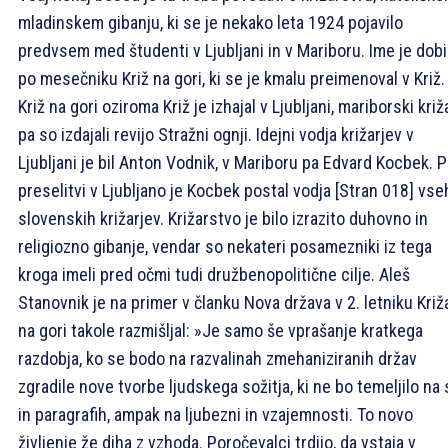
mladinskem gibanju, ki se je nekako leta 1924 pojavilo
predvsem med študenti v Ljubljani in v Mariboru. Ime je dobi
po mesečniku Križ na gori, ki se je kmalu preimenoval v Križ.
Križ na gori oziroma Križ je izhajal v Ljubljani, mariborski križa
pa so izdajali revijo Stražni ognji. Idejni vodja križarjev v
Ljubljani je bil Anton Vodnik, v Mariboru pa Edvard Kocbek. 
preselitvi v Ljubljano je Kocbek postal vodja
[Stran 018]
vse
slovenskih križarjev. Križarstvo je bilo izrazito duhovno in
religiozno gibanje, vendar so nekateri posamezniki iz tega
kroga imeli pred očmi tudi družbenopolitične cilje. Aleš
Stanovnik je na primer v članku Nova država v 2. letniku Križ
na gori takole razmišljal: »Je samo še vprašanje kratkega
razdobja, ko se bodo na razvalinah zmehaniziranih držav
zgradile nove tvorbe ljudskega sožitja, ki ne bo temeljilo na s
in paragrafih, ampak na ljubezni in vzajemnosti. To novo
življenje že diha z vzhoda. Poročevalci trdijo, da vstaja v