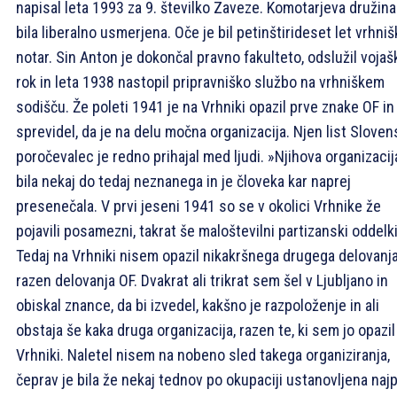
napisal leta 1993 za 9. številko Zaveze. Komotarjeva družina
bila liberalno usmerjena. Oče je bil petinštirideset let vrhniš
notar. Sin Anton je dokončal pravno fakulteto, odslužil vojaš
rok in leta 1938 nastopil pripravniško službo na vrhniškem
sodišču. Že poleti 1941 je na Vrhniki opazil prve znake OF in
sprevidel, da je na delu močna organizacija. Njen list Sloven
poročevalec je redno prihajal med ljudi. »Njihova organizacij
bila nekaj do tedaj neznanega in je človeka kar naprej
presenečala. V prvi jeseni 1941 so se v okolici Vrhnike že
pojavili posamezni, takrat še maloštevilni partizanski oddelki
Tedaj na Vrhniki nisem opazil nikakršnega drugega delovanj
razen delovanja OF. Dvakrat ali trikrat sem šel v Ljubljano in
obiskal znance, da bi izvedel, kakšno je razpoloženje in ali
obstaja še kaka druga organizacija, razen te, ki sem jo opazil
Vrhniki. Naletel nisem na nobeno sled takega organiziranja,
čeprav je bila že nekaj tednov po okupaciji ustanovljena najp