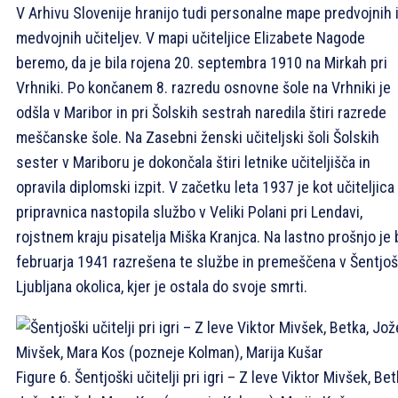
V Arhivu Slovenije hranijo tudi personalne mape predvojnih 
medvojnih učiteljev. V mapi učiteljice Elizabete Nagode
beremo, da je bila rojena 20. septembra 1910 na Mirkah pri
Vrhniki. Po končanem 8. razredu osnovne šole na Vrhniki je
odšla v Maribor in pri Šolskih sestrah naredila štiri razrede
meščanske šole. Na Zasebni ženski učiteljski šoli Šolskih
sester v Mariboru je dokončala štiri letnike učiteljišča in
opravila diplomski izpit. V začetku leta 1937 je kot učiteljica
pripravnica nastopila službo v Veliki Polani pri Lendavi,
rojstnem kraju pisatelja Miška Kranjca. Na lastno prošnjo je 
februarja 1941 razrešena te službe in premeščena v Šentjoš
Ljubljana okolica, kjer je ostala do svoje smrti.
Figure 6. Šentjoški učitelji pri igri – Z leve Viktor Mivšek, Bet