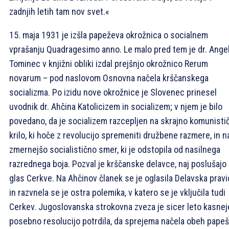
zadnjih letih tam nov svet.«
15. maja 1931 je izšla papeževa okrožnica o socialnem
vprašanju Quadragesimo anno. Le malo pred tem je dr. Angel
Tominec v knjižni obliki izdal prejšnjo okrožnico Rerum
novarum – pod naslovom Osnovna načela krščanskega
socializma. Po izidu nove okrožnice je Slovenec prinesel
uvodnik dr. Ahčina Katolicizem in socializem; v njem je bilo
povedano, da je socializem razcepljen na skrajno komunisti
krilo, ki hoče z revolucijo spremeniti družbene razmere, in n
zmernejšo socialistično smer, ki je odstopila od nasilnega
razrednega boja. Pozval je krščanske delavce, naj poslušajo
glas Cerkve. Na Ahčinov članek se je oglasila Delavska pravi
in razvnela se je ostra polemika, v katero se je vključila tudi
Cerkev. Jugoslovanska strokovna zveza je sicer leto kasnej
posebno resolucijo potrdila, da sprejema načela obeh papeš