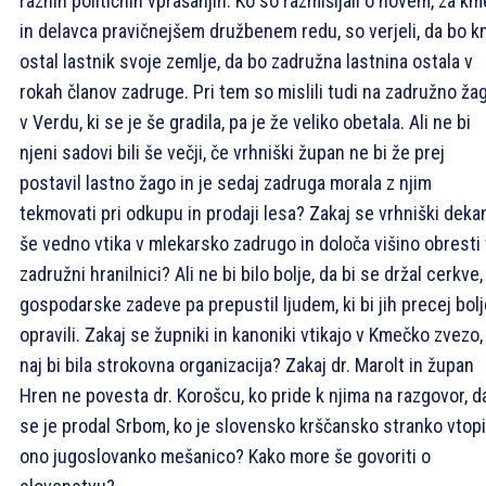
raznih političnih vprašanjih. Ko so razmišljali o novem, za km
in delavca pravičnejšem družbenem redu, so verjeli, da bo 
ostal lastnik svoje zemlje, da bo zadružna lastnina ostala v
rokah članov zadruge. Pri tem so mislili tudi na zadružno ža
v Verdu, ki se je še gradila, pa je že veliko obetala. Ali ne bi
njeni sadovi bili še večji, če vrhniški župan ne bi že prej
postavil lastno žago in je sedaj zadruga morala z njim
tekmovati pri odkupu in prodaji lesa? Zakaj se vrhniški deka
še vedno vtika v mlekarsko zadrugo in določa višino obresti 
zadružni hranilnici? Ali ne bi bilo bolje, da bi se držal cerkve,
gospodarske zadeve pa prepustil ljudem, ki bi jih precej bolj
opravili. Zakaj se župniki in kanoniki vtikajo v Kmečko zvezo, 
naj bi bila strokovna organizacija? Zakaj dr. Marolt in župan
Hren ne povesta dr. Korošcu, ko pride k njima na razgovor, d
se je prodal Srbom, ko je slovensko krščansko stranko vtopi
ono jugoslovanko mešanico? Kako more še govoriti o