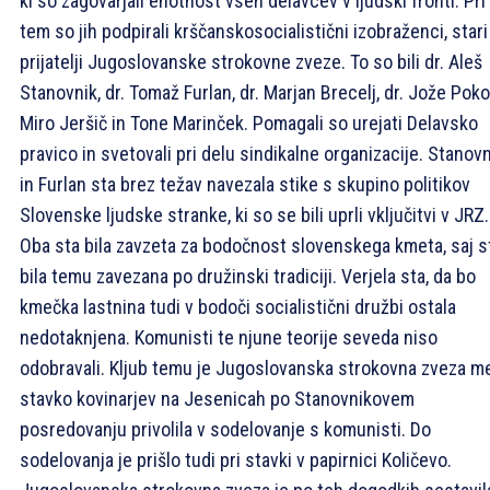
ki so zagovarjali enotnost vseh delavcev v ljudski fronti. Pri
tem so jih podpirali krščanskosocialistični izobraženci, stari
prijatelji Jugoslovanske strokovne zveze. To so bili dr. Aleš
Stanovnik, dr. Tomaž Furlan, dr. Marjan Brecelj, dr. Jože Poko
Miro Jeršič in Tone Marinček. Pomagali so urejati Delavsko
pravico in svetovali pri delu sindikalne organizacije. Stanov
in Furlan sta brez težav navezala stike s skupino politikov
Slovenske ljudske stranke, ki so se bili uprli vključitvi v JRZ.
Oba sta bila zavzeta za bodočnost slovenskega kmeta, saj s
bila temu zavezana po družinski tradiciji. Verjela sta, da bo
kmečka lastnina tudi v bodoči socialistični družbi ostala
nedotaknjena. Komunisti te njune teorije seveda niso
odobravali. Kljub temu je Jugoslovanska strokovna zveza m
stavko kovinarjev na Jesenicah po Stanovnikovem
posredovanju privolila v sodelovanje s komunisti. Do
sodelovanja je prišlo tudi pri stavki v papirnici Količevo.