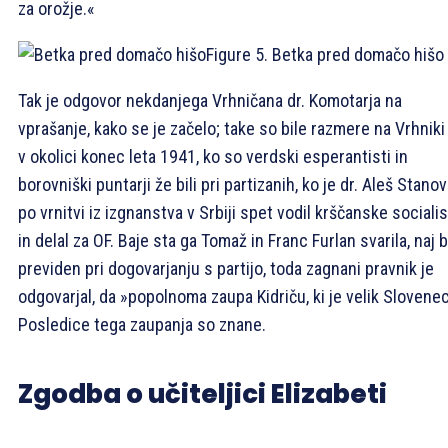
za orožje.«
Figure 5. Betka pred domačo hišo
Tak je odgovor nekdanjega Vrhničana dr. Komotarja na
vprašanje, kako se je začelo; take so bile razmere na Vrhniki
v okolici konec leta 1941, ko so verdski esperantisti in
borovniški puntarji že bili pri partizanih, ko je dr. Aleš Stano
po vrnitvi iz izgnanstva v Srbiji spet vodil krščanske sociali
in delal za OF. Baje sta ga Tomaž in Franc Furlan svarila, naj 
previden pri dogovarjanju s partijo, toda zagnani pravnik je
odgovarjal, da »popolnoma zaupa Kidriču, ki je velik Slovenec
Posledice tega zaupanja so znane.
Zgodba o učiteljici Elizabeti