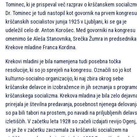
Tominec, ki je prispeval več razprav o krščanskem socializm
Dr. Tominec je tudi nastopil kot govornik na prvem kongresu
krščanskih socialistov junija 1925 v Ljubljani, ki se ga je
udeležil celo dr. Anton Korošec. Med govorniki na kongresu 
omenimo še Aleša Stanovnika, Srečka Žumra in predsednika
Krekove mladine Franca Kordina.
Krekovi mladini je bila namenjena tudi posebna točka
resolucije, ki so jo sprejeli na kongresu. Označili so jo kot
kulturno-socialno organizacijo, ki naj zbira okrog sebe
krščanske delavce in izobražence in jih seznanja s progra
krščanskega socializma. Krekova mladina je bila zelo dejavna
prirejala je številna predavanja, posebnost njenega delovanj
so pa bili tabori na prostem, po navadi na priljubljenih delav
izletiščih. V začetku leta 1928 so začeli izdajati revijo Ogenj,
se je že v začetku zavzemala za krščanski socializem na