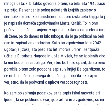
mnoga usta, ki bi lahko govorila o tem, so bila leta 1945 zas
s prstjo. Pa vendar je poleg nekaterih krajših zapisov o
šentjoškem protikomunističnem odporu izšla celo knjiga, ki 
je napisala domača zgodovinarka Marta Keršič. To in ono
pričevanje je še shranjeno v spominu kakega ostarelega mo
ali žene, pa do danes ni bilo nikogar, da bi ga priklical na beli
dan in zapisal za zgodovino. Kako bo zgodovinar leta 2042
ugotavljal, zakaj sta pred sto leti morala umreti šentjoška
učitelja Elizabeta Nagode in Jože Mivšek, če ne iz pisnih viro
ki mu bodo na razpolago. Verjetno bo hitro opazil, da so mn
poročila o tem zelo podobna zapisu v knjigi Belogardizem, t
če ne bo našel nobenega drugačnega poročila, skoraj ni
verjetno, da bi podvomil o njihovi verodostojnosti.
Ko sem ob zbiranju podatkov za ta zapis iskal nasvete pri
ljudeh, ki se poklicno ukvarjajo z arhivi in z zgodovino, so mi