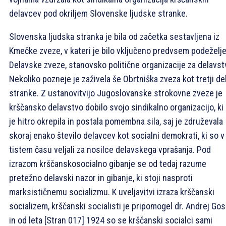
delavcev pod okriljem Slovenske ljudske stranke.
Slovenska ljudska stranka je bila od začetka sestavljena iz
Kmečke zveze, v kateri je bilo vključeno predvsem podeželje,
Delavske zveze, stanovsko politične organizacije za delavst
Nekoliko pozneje je zaživela še Obrtniška zveza kot tretji de
stranke. Z ustanovitvijo Jugoslovanske strokovne zveze je
krščansko delavstvo dobilo svojo sindikalno organizacijo, ki
je hitro okrepila in postala pomembna sila, saj je združevala
skoraj enako število delavcev kot socialni demokrati, ki so v
tistem času veljali za nosilce delavskega vprašanja. Pod
izrazom krščanskosocialno gibanje se od tedaj razume
pretežno delavski nazor in gibanje, ki stoji nasproti
marksističnemu socializmu. K uveljavitvi izraza krščanski
socializem, krščanski socialisti je pripomogel dr. Andrej Gos
in od leta
[Stran 017]
1924 so se krščanski socialci sami