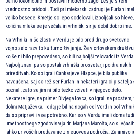
parno lokomobilo in postavili moderno žago. Les je s tem
vrednostno pridobil. Tudi pri mlekarski zadrugi je Furlan ime
veliko besede. Kmetje so lepo sodelovali, izboljšali so hleve,
količina mleka se je večala in vrhniški sir je dobil dobro ime.
Na Vrhniki in še zlasti v Verdu je bilo pred drugo svetovno
vojno zelo razvito kulturno življenje. Že v orlovskem društvu
ko še ni bilo prepovedano, so bili najboljši telovadci iz Verda
Najbolj znani pa so postali vrhniški prosvetarji po dramskih
prireditvah. Ko so igrali Cankarjeve Hlapce, je bila publika
navdušena, saj so režiser Furlan in nekateri igralci pisatelja
poznali, zato se jim ni bilo težko vživeti v njegovo delo.
Nekatere igre, na primer Divjega lovca, so igrali na prostem, 
dolini Matjaževka. Tedaj je bil na nogah cel Verd in pol Vrhni
da so pripravili vse potrebno. Ker so v Verdu imeli doma tud
umetnostnega zgodovinarja dr. Marjana Marolta, so si včasi
lahko privoščili predavanje z njegovega področja. Zanimivo j