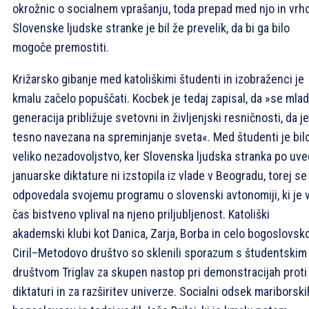
okrožnic o socialnem vprašanju, toda prepad med njo in vr
Slovenske ljudske stranke je bil že prevelik, da bi ga bilo
mogoče premostiti.
Križarsko gibanje med katoliškimi študenti in izobraženci je
kmalu začelo popuščati. Kocbek je tedaj zapisal, da »se mla
generacija približuje svetovni in življenjski resničnosti, da je
tesno navezana na spreminjanje sveta«. Med študenti je bil
veliko nezadovoljstvo, ker Slovenska ljudska stranka po uve
januarske diktature ni izstopila iz vlade v Beogradu, torej se
odpovedala svojemu programu o slovenski avtonomiji, ki je 
čas bistveno vplival na njeno priljubljenost. Katoliški
akademski klubi kot Danica, Zarja, Borba in celo bogoslovsk
Ciril–Metodovo društvo so sklenili sporazum s študentskim
društvom Triglav za skupen nastop pri demonstracijah proti
diktaturi in za razširitev univerze. Socialni odsek mariborski