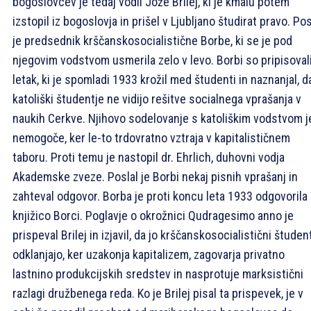
bogoslovcev je tedaj vodil Jože Brilej, ki je kmalu potem
izstopil iz bogoslovja in prišel v Ljubljano študirat pravo. Pos
je predsednik krščanskosocialistične Borbe, ki se je pod
njegovim vodstvom usmerila zelo v levo. Borbi so pripisoval
letak, ki je spomladi 1933 krožil med študenti in naznanjal, d
katoliški študentje ne vidijo rešitve socialnega vprašanja v
naukih Cerkve. Njihovo sodelovanje s katoliškim vodstvom j
nemogoče, ker le-to trdovratno vztraja v kapitalističnem
taboru. Proti temu je nastopil dr. Ehrlich, duhovni vodja
Akademske zveze. Poslal je Borbi nekaj pisnih vprašanj in
zahteval odgovor. Borba je proti koncu leta 1933 odgovorila
knjižico Borci. Poglavje o okrožnici Qudragesimo anno je
prispeval Brilej in izjavil, da jo krščanskosocialistični študen
odklanjajo, ker uzakonja kapitalizem, zagovarja privatno
lastnino produkcijskih sredstev in nasprotuje marksistični
razlagi družbenega reda. Ko je Brilej pisal ta prispevek, je v