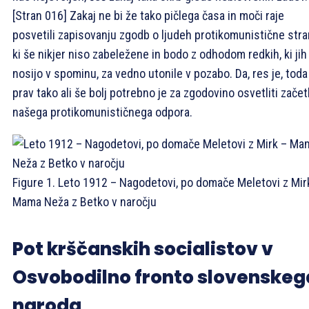
[Stran 016]
Zakaj ne bi že tako pičlega časa in moči raje
posvetili zapisovanju zgodb o ljudeh protikomunistične stran
ki še nikjer niso zabeležene in bodo z odhodom redkih, ki jih
nosijo v spominu, za vedno utonile v pozabo. Da, res je, toda
prav tako ali še bolj potrebno je za zgodovino osvetliti zače
našega protikomunističnega odpora.
Figure 1. Leto 1912 – Nagodetovi, po domače Meletovi z Mir
Mama Neža z Betko v naročju
Pot krščanskih socialistov v
Osvobodilno fronto slovenskeg
naroda