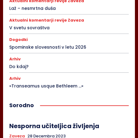
Aktualni komentarji revije Zaveza
Laž – nesmrtna duša
Aktualni komentarji revije Zaveza
V svetu sovraštva
Dogodki
Spominske slovesnosti v letu 2026
Arhiv
Do kdaj?
Arhiv
»Transeamus usque Bethleem …«
Sorodno
Nesporna učiteljica življenja
Zaveza
28 Decembra 2023