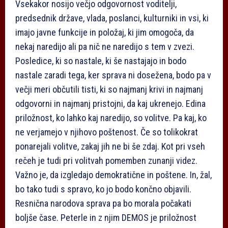
Vsekakor nosijo večjo odgovornost voditelji,
predsednik države, vlada, poslanci, kulturniki in vsi, ki
imajo javne funkcije in položaj, ki jim omogoča, da
nekaj naredijo ali pa nič ne naredijo s tem v zvezi.
Posledice, ki so nastale, ki še nastajajo in bodo
nastale zaradi tega, ker sprava ni dosežena, bodo pa v
večji meri občutili tisti, ki so najmanj krivi in najmanj
odgovorni in najmanj pristojni, da kaj ukrenejo. Edina
priložnost, ko lahko kaj naredijo, so volitve. Pa kaj, ko
ne verjamejo v njihovo poštenost. Če so tolikokrat
ponarejali volitve, zakaj jih ne bi še zdaj. Kot pri vseh
rečeh je tudi pri volitvah pomemben zunanji videz.
Važno je, da izgledajo demokratične in poštene. In, žal,
bo tako tudi s spravo, ko jo bodo končno objavili.
Resnična narodova sprava pa bo morala počakati
boljše čase. Peterle in z njim DEMOS je priložnost