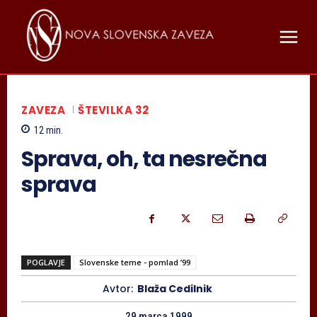
ZAVEZA
ŠTEVILKA 32
12
min.
Sprava, oh, ta nesrečna
sprava
POGLAVJE
Slovenske teme - pomlad ’99
Avtor:
Blaža Cedilnik
29 marca 1999