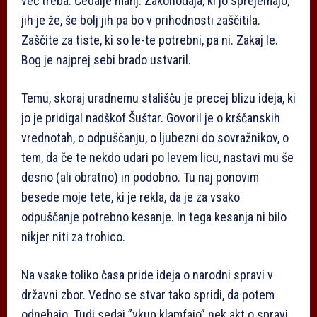
več treba. Čedalje manj. Zakonodaja, ki jo sprejemajo,
jih je že, še bolj jih pa bo v prihodnosti zaščitila.
Zaščite za tiste, ki so le-te potrebni, pa ni. Zakaj le.
Bog je najprej sebi brado ustvaril.
Temu, skoraj uradnemu stališču je precej blizu ideja, ki
jo je pridigal nadškof Šuštar. Govoril je o krščanskih
vrednotah, o odpuščanju, o ljubezni do sovražnikov, o
tem, da če te nekdo udari po levem licu, nastavi mu še
desno (ali obratno) in podobno. Tu naj ponovim
besede moje tete, ki je rekla, da je za vsako
odpuščanje potrebno kesanje. In tega kesanja ni bilo
nikjer niti za trohico.
Na vsake toliko časa pride ideja o narodni spravi v
državni zbor. Vedno se stvar tako spridi, da potem
odnehajo. Tudi sedaj ”vkup klamfajo” nek akt o spravi,