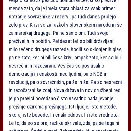
veljalo samo za peščico domobrancev, ki so preživeli
menda zato, da je imela stara oblast za vsak primer
notranje sovražnike v rezervi, pa tudi danes pridejo
zelo prav. Krivi so za razkol v slovenskem narodu in še
za marsikaj drugega. Pa ne samo oni. Tudi svojci
preživelih in pobitih. Petdeset let so bili državljani
milo rečeno drugega razreda, hodili so sklonjenih glav,
pa ne zato, ker bi bili česa krivi, ampak zato, ker so bili
nesrečni in razočarani. Ves čas so poslušali o
demokraciji in enakosti med ljudmi, pa o NOB in
revoluciji, pa o sovražnikih, pa še in še. Pa so nesrečni
in razočarani še zdaj. Nova država in nov družbeni red
je po pravici povedano čisto navadno nadaljevanje
prejšnje oziroma prejšnjega. Isti ljudje, iste metode,
skoraj iste besede. In enaki odnosi. In iste vrednote.
Le to, da so se prej razlike skrivale, zdaj pa še tega ni