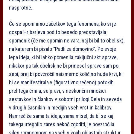
nasprotne.
Če se spomnimo začetkov tega fenomena, ko si je
gospa Hribarjeva pod to besedo predstavljala
spomenik (če me spomin ne vara, naj bi bil to obelisk),
na katerem bi pisalo “Padli za domovino”. Po svoje
lepa ideja, ki bi lahko pomenila zaključni akt sprave,
nikakor pa tak obelisk ne bi prinesel sprave sam po
sebi, prej bi povzročil neizmerno količino hude krvi, ki
bi se manifestirala v (figurativno rečeno) potokih
prelitega črnila, se pravi, v neskončni množici
sestavkov in člankov v sobotni prilogi Dela in seveda
v drugih časnikih in medijih vseh vrst in kalibrov.
Namreč že sama ta ideja, sama misel, da bi se kaj
takega utegnilo zares nekoč zgoditi, je povzročila
silen rompompom na vseh nivojih oblastnih struktur,