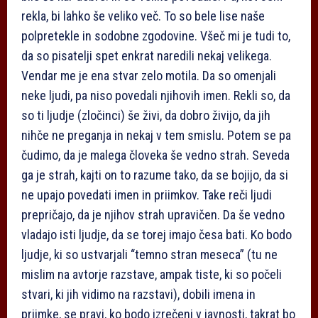
rekla, bi lahko še veliko več. To so bele lise naše
polpretekle in sodobne zgodovine. Všeč mi je tudi to,
da so pisatelji spet enkrat naredili nekaj velikega.
Vendar me je ena stvar zelo motila. Da so omenjali
neke ljudi, pa niso povedali njihovih imen. Rekli so, da
so ti ljudje (zločinci) še živi, da dobro živijo, da jih
nihče ne preganja in nekaj v tem smislu. Potem se pa
čudimo, da je malega človeka še vedno strah. Seveda
ga je strah, kajti on to razume tako, da se bojijo, da si
ne upajo povedati imen in priimkov. Take reči ljudi
prepričajo, da je njihov strah upravičen. Da še vedno
vladajo isti ljudje, da se torej imajo česa bati. Ko bodo
ljudje, ki so ustvarjali “temno stran meseca” (tu ne
mislim na avtorje razstave, ampak tiste, ki so počeli
stvari, ki jih vidimo na razstavi), dobili imena in
priimke, se pravi, ko bodo izrečeni v javnosti, takrat bo