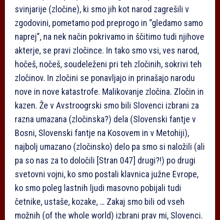
svinjarije (zločine), ki smo jih kot narod zagrešili v
zgodovini, pometamo pod preprogo in ”gledamo samo
naprej”, na nek način pokrivamo in ščitimo tudi njihove
akterje, se pravi zločince. In tako smo vsi, ves narod,
hočeš, nočeš, soudeleženi pri teh zločinih, sokrivi teh
zločinov. In zločini se ponavljajo in prinašajo narodu
nove in nove katastrofe. Malikovanje zločina. Zločin in
kazen. Že v Avstroogrski smo bili Slovenci izbrani za
razna umazana (zločinska?) dela (Slovenski fantje v
Bosni, Slovenski fantje na Kosovem in v Metohiji),
najbolj umazano (zločinsko) delo pa smo si naložili (ali
pa so nas za to določili
[Stran 047]
drugi?!) po drugi
svetovni vojni, ko smo postali klavnica južne Evrope,
ko smo poleg lastnih ljudi masovno pobijali tudi
četnike, ustaše, kozake, … Zakaj smo bili od vseh
možnih (of the whole world) izbrani prav mi, Slovenci.