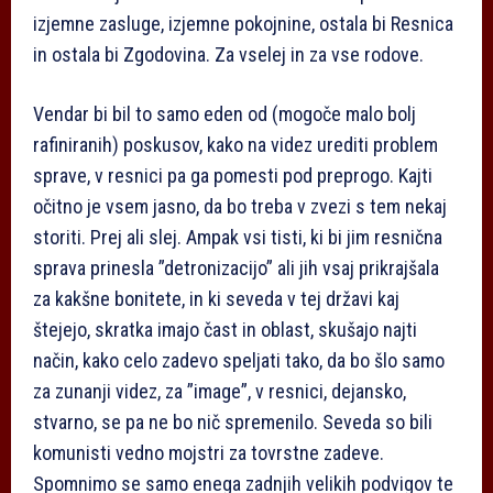
izjemne zasluge, izjemne pokojnine, ostala bi Resnica
in ostala bi Zgodovina. Za vselej in za vse rodove.
Vendar bi bil to samo eden od (mogoče malo bolj
rafiniranih) poskusov, kako na videz urediti problem
sprave, v resnici pa ga pomesti pod preprogo. Kajti
očitno je vsem jasno, da bo treba v zvezi s tem nekaj
storiti. Prej ali slej. Ampak vsi tisti, ki bi jim resnična
sprava prinesla ”detronizacijo” ali jih vsaj prikrajšala
za kakšne bonitete, in ki seveda v tej državi kaj
štejejo, skratka imajo čast in oblast, skušajo najti
način, kako celo zadevo speljati tako, da bo šlo samo
za zunanji videz, za ”image”, v resnici, dejansko,
stvarno, se pa ne bo nič spremenilo. Seveda so bili
komunisti vedno mojstri za tovrstne zadeve.
Spomnimo se samo enega zadnjih velikih podvigov te