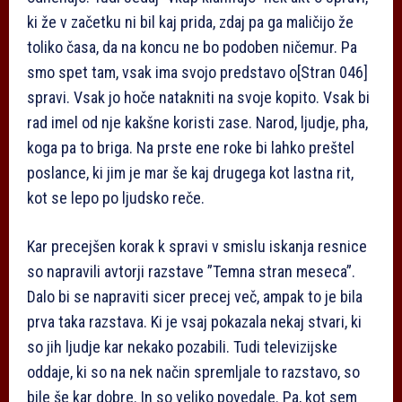
ki že v začetku ni bil kaj prida, zdaj pa ga maličijo že
toliko časa, da na koncu ne bo podoben ničemur. Pa
smo spet tam, vsak ima svojo predstavo o
[Stran 046]
spravi. Vsak jo hoče natakniti na svoje kopito. Vsak bi
rad imel od nje kakšne koristi zase. Narod, ljudje, pha,
koga pa to briga. Na prste ene roke bi lahko preštel
poslance, ki jim je mar še kaj drugega kot lastna rit,
kot se lepo po ljudsko reče.
Kar precejšen korak k spravi v smislu iskanja resnice
so napravili avtorji razstave ”Temna stran meseca”.
Dalo bi se napraviti sicer precej več, ampak to je bila
prva taka razstava. Ki je vsaj pokazala nekaj stvari, ki
so jih ljudje kar nekako pozabili. Tudi televizijske
oddaje, ki so na nek način spremljale to razstavo, so
bile še kar dobre. In so veliko povedale. Pa, kot sem