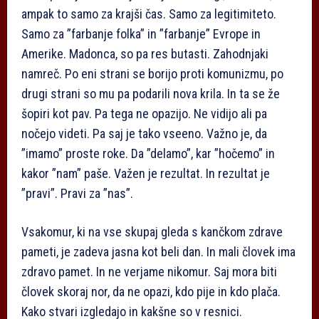
ampak to samo za krajši čas. Samo za legitimiteto.
Samo za ”farbanje folka” in ”farbanje” Evrope in
Amerike. Madonca, so pa res butasti. Zahodnjaki
namreč. Po eni strani se borijo proti komunizmu, po
drugi strani so mu pa podarili nova krila. In ta se že
šopiri kot pav. Pa tega ne opazijo. Ne vidijo ali pa
nočejo videti. Pa saj je tako vseeno. Važno je, da
”imamo” proste roke. Da ”delamo”, kar ”hočemo” in
kakor ”nam” paše. Važen je rezultat. In rezultat je
”pravi”. Pravi za ”nas”.
Vsakomur, ki na vse skupaj gleda s kančkom zdrave
pameti, je zadeva jasna kot beli dan. In mali človek ima
zdravo pamet. In ne verjame nikomur. Saj mora biti
človek skoraj nor, da ne opazi, kdo pije in kdo plača.
Kako stvari izgledajo in kakšne so v resnici.