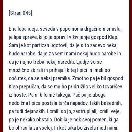
[Stran 045]
Ena lepa ideja, seveda v popolnoma drgačnem smislu,
je lipa sprave, ki jo je spravil v življenje gospod Klep.
Sam je kot partizan ugotovil, da je s to zadevo nekaj
hudo narobe, da je z vsemi nami nekaj hudo narobe in
da je nujno treba nekaj narediti. Ljudje so se
množično zbirali in prihajali k tej lipici in imeli so
občutek, da se nekaj premika. Zmotno pa je bil gospod
Klep prepričan, da se mu bo pridružilo veliko tovarišev
iz hoste. Pa ni bilo nič takega. Pač pa je uboga
nedolžna lipica postala tarča napadov, takih besednih,
pa tudi dejanskih. Lomili so jo, zastrupljali, lomili veje,
pa je nekako obstala. Dobila je nek svoj pomen, ki ga
bo ohranila za vselej. In kot taka bo živela med nami.