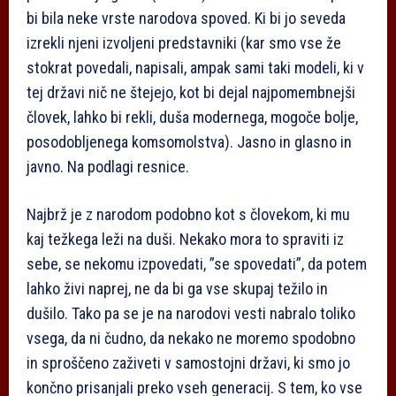
bi bila neke vrste narodova spoved. Ki bi jo seveda
izrekli njeni izvoljeni predstavniki (kar smo vse že
stokrat povedali, napisali, ampak sami taki modeli, ki v
tej državi nič ne štejejo, kot bi dejal najpomembnejši
človek, lahko bi rekli, duša modernega, mogoče bolje,
posodobljenega komsomolstva). Jasno in glasno in
javno. Na podlagi resnice.
Najbrž je z narodom podobno kot s človekom, ki mu
kaj težkega leži na duši. Nekako mora to spraviti iz
sebe, se nekomu izpovedati, ”se spovedati”, da potem
lahko živi naprej, ne da bi ga vse skupaj težilo in
dušilo. Tako pa se je na narodovi vesti nabralo toliko
vsega, da ni čudno, da nekako ne moremo spodobno
in sproščeno zaživeti v samostojni državi, ki smo jo
končno prisanjali preko vseh generacij. S tem, ko vse