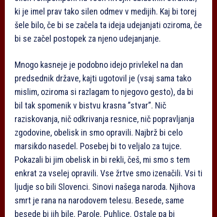
ki je imel prav tako silen odmev v medijih. Kaj bi torej
šele bilo, če bi se začela ta ideja udejanjati oziroma, če
bi se začel postopek za njeno udejanjanje.
Mnogo kasneje je podobno idejo privlekel na dan
predsednik države, kajti ugotovil je (vsaj sama tako
mislim, oziroma si razlagam to njegovo gesto), da bi
bil tak spomenik v bistvu krasna ”stvar”. Nič
raziskovanja, nič odkrivanja resnice, nič popravljanja
zgodovine, obelisk in smo opravili. Najbrž bi celo
marsikdo nasedel. Posebej bi to veljalo za tujce.
Pokazali bi jim obelisk in bi rekli, češ, mi smo s tem
enkrat za vselej opravili. Vse žrtve smo izenačili. Vsi ti
ljudje so bili Slovenci. Sinovi našega naroda. Njihova
smrt je rana na narodovem telesu. Besede, same
besede bi jih bile. Parole. Puhlice. Ostale pa bi