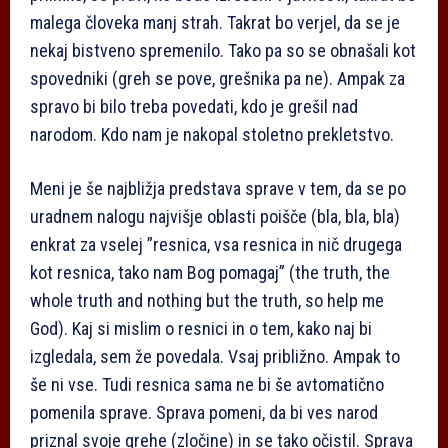
malega človeka manj strah. Takrat bo verjel, da se je
nekaj bistveno spremenilo. Tako pa so se obnašali kot
spovedniki (greh se pove, grešnika pa ne). Ampak za
spravo bi bilo treba povedati, kdo je grešil nad
narodom. Kdo nam je nakopal stoletno prekletstvo.
Meni je še najbližja predstava sprave v tem, da se po
uradnem nalogu najvišje oblasti poišče (bla, bla, bla)
enkrat za vselej ”resnica, vsa resnica in nič drugega
kot resnica, tako nam Bog pomagaj” (the truth, the
whole truth and nothing but the truth, so help me
God). Kaj si mislim o resnici in o tem, kako naj bi
izgledala, sem že povedala. Vsaj približno. Ampak to
še ni vse. Tudi resnica sama ne bi še avtomatično
pomenila sprave. Sprava pomeni, da bi ves narod
priznal svoje grehe (zločine) in se tako očistil. Sprava