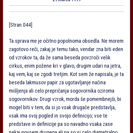
[Stran 044]
Ta sprava me je očitno popolnoma obsedla. Ne morem
zagotovo reči, zakaj je temu tako, vendar zna biti eden
od vzrokov ta, da že sama beseda povzroči velik
cirkus, enim požene kri v glavo, drugim udari na jetra,
kaj vem, kaj se zgodi tretjim. Kot sem že napisala, je ta
beseda lakmusov papir za ugotavljanje načina
mišljenja ali celo prepričanja sogovornika oziroma
sogovornikov. Drugi vzrok, morda še pomembnejši, bi
mogel biti v tem, da si jo vsak drugače predstavlja,
vsak ima svoj pogled in svojo definicijo; vse te
predstave in definicije pa so navadno vsaka zase
nekaj povsem drugega ali pa so si celo diametralno