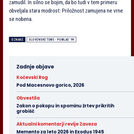
zamudil. In silno se bojim, da bo tudi v tem primeru
obveljala stara modrost: Priložnost zamujena ne vrne
se nobena.
OZNAKE
SLOVENSKE TEME - POMLAD ’99
Zadnje objave
Kočevski Rog
Pod Macesnovo gorico, 2026
Obvestila
Zakon o pokopu in spominu žrtev prikritih
grobišč
Aktualni komentarji revije Zaveza
Memento za leto 2026 in Exodus 1945