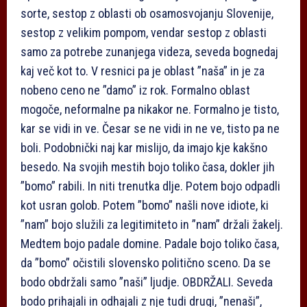
sorte, sestop z oblasti ob osamosvojanju Slovenije,
sestop z velikim pompom, vendar sestop z oblasti
samo za potrebe zunanjega videza, seveda bognedaj
kaj več kot to. V resnici pa je oblast ”naša” in je za
nobeno ceno ne ”damo” iz rok. Formalno oblast
mogoče, neformalne pa nikakor ne. Formalno je tisto,
kar se vidi in ve. Česar se ne vidi in ne ve, tisto pa ne
boli. Podobnički naj kar mislijo, da imajo kje kakšno
besedo. Na svojih mestih bojo toliko časa, dokler jih
”bomo” rabili. In niti trenutka dlje. Potem bojo odpadli
kot usran golob. Potem ”bomo” našli nove idiote, ki
”nam” bojo služili za legitimiteto in ”nam” držali žakelj.
Medtem bojo padale domine. Padale bojo toliko časa,
da ”bomo” očistili slovensko politično sceno. Da se
bodo obdržali samo ”naši” ljudje. OBDRŽALI. Seveda
bodo prihajali in odhajali z nje tudi drugi, ”nenaši”,