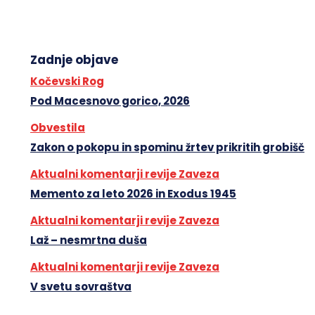
Zadnje objave
Kočevski Rog
Pod Macesnovo gorico, 2026
Obvestila
Zakon o pokopu in spominu žrtev prikritih grobišč
Aktualni komentarji revije Zaveza
Memento za leto 2026 in Exodus 1945
Aktualni komentarji revije Zaveza
Laž – nesmrtna duša
Aktualni komentarji revije Zaveza
V svetu sovraštva