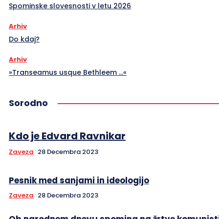
Spominske slovesnosti v letu 2026
Arhiv
Do kdaj?
Arhiv
»Transeamus usque Bethleem …«
Sorodno
Kdo je Edvard Ravnikar
Zaveza
28 Decembra 2023
Pesnik med sanjami in ideologijo
Zaveza
28 Decembra 2023
Ob narodnem dnevu spomina na žrtve komunist