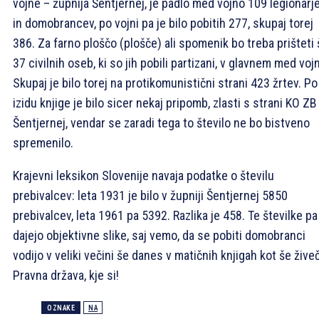
vojne – župnija Šentjernej, je padlo med vojno 109 legionarj
in domobrancev, po vojni pa je bilo pobitih 277, skupaj torej
386. Za farno ploščo (plošče) ali spomenik bo treba prišteti 
37 civilnih oseb, ki so jih pobili partizani, v glavnem med voj
Skupaj je bilo torej na protikomunistični strani 423 žrtev. Po
izidu knjige je bilo sicer nekaj pripomb, zlasti s strani KO ZB
Šentjernej, vendar se zaradi tega to število ne bo bistveno
spremenilo.
Krajevni leksikon Slovenije navaja podatke o številu
prebivalcev: leta 1931 je bilo v župniji Šentjernej 5850
prebivalcev, leta 1961 pa 5392. Razlika je 458. Te številke pa
dajejo objektivne slike, saj vemo, da se pobiti domobranci
vodijo v veliki večini še danes v matičnih knjigah kot še živeč
Pravna država, kje si!
OZNAKE
NA