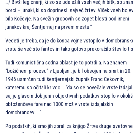
…/ Bivši legionarji, ki so se udeležili vseh večjih bitk, so znan
borci – junaki, ki so doprinesli največ žrtev. Višek vseh bojev
bilo Kočevje. Na svežih grobovih se zopet blesti pod imeni
junakov kraj Šentjernej na prvem mestu.”
Vedeti je treba, da je do konca vojne vstopilo v domobransk
vrste še več sto fantov in tako gotovo prekoračilo število ti
Tudi komunistična sodna oblast je to potrdila. Na znanem
“božičnem procesu” v Ljubljani, je bil obsojen na smrt in 20. 
1946 usmrčen tudi šentjernejski župnik Franc Cekovnik,
kateremu so očitali krivdo … “da so se povečale vrste izdajal
saj je glasom dobljenih objektivnih podatkov stopilo v okoli
obtoženčeve fare nad 1000 mož v vrste izdajalskih
domobrancev … ”
Po podatkih, ki smo jih zbrali za knjigo Žrtve druge svetovne