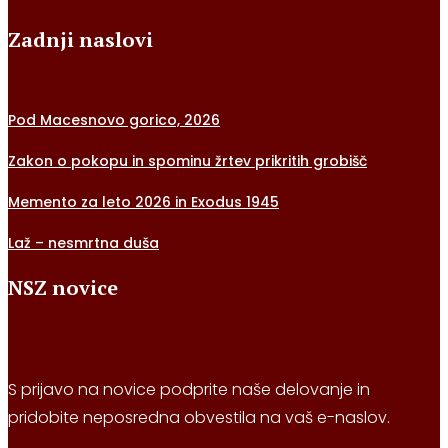
Zadnji naslovi
Pod Macesnovo gorico, 2026
Zakon o pokopu in spominu žrtev prikritih grobišč
Memento za leto 2026 in Exodus 1945
Laž – nesmrtna duša
NSZ novice
S prijavo na novice podprite naše delovanje in
pridobite neposredna obvestila na vaš e-naslov.