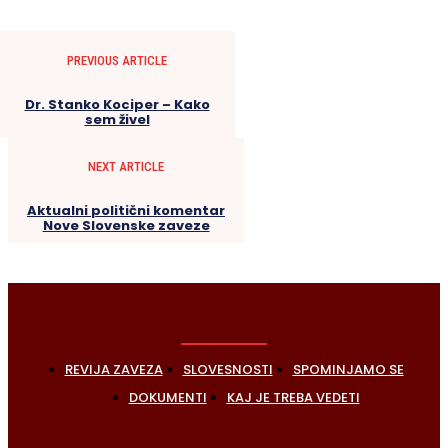
PREVIOUS ARTICLE
Dr. Stanko Kociper – Kako
sem živel
NEXT ARTICLE
Aktualni politični komentar
Nove Slovenske zaveze
REVIJA ZAVEZA
SLOVESNOSTI
SPOMINJAMO SE
DOKUMENTI
KAJ JE TREBA VEDETI