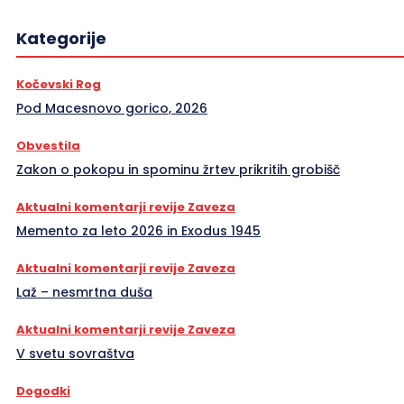
Kategorije
Kočevski Rog
Pod Macesnovo gorico, 2026
Obvestila
Zakon o pokopu in spominu žrtev prikritih grobišč
Aktualni komentarji revije Zaveza
Memento za leto 2026 in Exodus 1945
Aktualni komentarji revije Zaveza
Laž – nesmrtna duša
Aktualni komentarji revije Zaveza
V svetu sovraštva
Dogodki