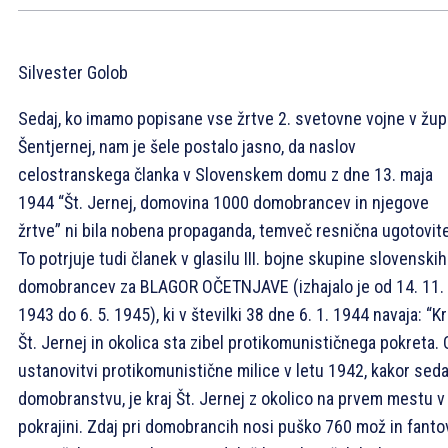
Silvester Golob
Sedaj, ko imamo popisane vse žrtve 2. svetovne vojne v župn
Šentjernej, nam je šele postalo jasno, da naslov
celostranskega članka v Slovenskem domu z dne 13. maja
1944 “Št. Jernej, domovina 1000 domobrancev in njegove
žrtve” ni bila nobena propaganda, temveč resnična ugotovite
To potrjuje tudi članek v glasilu III. bojne skupine slovenskih
domobrancev za BLAGOR OČETNJAVE (izhajalo je od 14. 11.
1943 do 6. 5. 1945), ki v številki 38 dne 6. 1. 1944 navaja: “Kr
Št. Jernej in okolica sta zibel protikomunističnega pokreta.
ustanovitvi protikomunistične milice v letu 1942, kakor seda
domobranstvu, je kraj Št. Jernej z okolico na prvem mestu v
pokrajini. Zdaj pri domobrancih nosi puško 760 mož in fantov