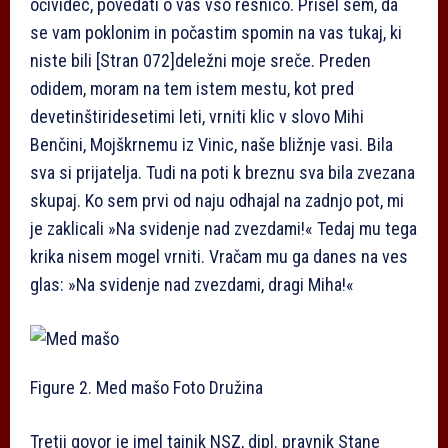
očividec, povedati o vas vso resnico. Prišel sem, da
se vam poklonim in počastim spomin na vas tukaj, ki
niste bili
[Stran 072]
deležni moje sreče. Preden
odidem, moram na tem istem mestu, kot pred
devetinštiridesetimi leti, vrniti klic v slovo Mihi
Benčini, Mojškrnemu iz Vinic, naše bližnje vasi. Bila
sva si prijatelja. Tudi na poti k breznu sva bila zvezana
skupaj. Ko sem prvi od naju odhajal na zadnjo pot, mi
je zaklicali »Na svidenje nad zvezdami!« Tedaj mu tega
krika nisem mogel vrniti. Vračam mu ga danes na ves
glas: »Na svidenje nad zvezdami, dragi Miha!«
Figure 2. Med mašo
Foto Družina
Tretji govor je imel tajnik NSZ, dipl. pravnik Stane