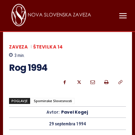
ZAVEZA
ŠTEVILKA 14
3
min.
Rog 1994
POGLAVJE
Spominske Slovesnosti
Avtor:
Pavel Kogej
29 septembra 1994