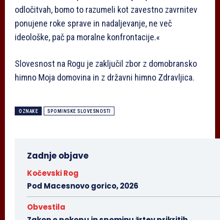
odločitvah, bomo to razumeli kot zavestno zavrnitev
ponujene roke sprave in nadaljevanje, ne več
ideološke, pač pa moralne konfrontacije.«
Slovesnost na Rogu je zaključil zbor z domobransko
himno Moja domovina in z državni himno Zdravljica.
OZNAKE
SPOMINSKE SLOVESNOSTI
Zadnje objave
Kočevski Rog
Pod Macesnovo gorico, 2026
Obvestila
Zakon o pokopu in spominu žrtev prikritih