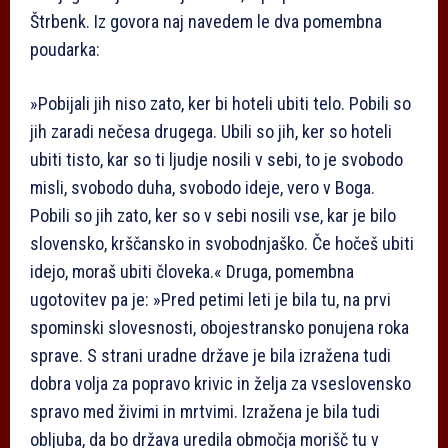
Štrbenk. Iz govora naj navedem le dva pomembna
poudarka:
»Pobijali jih niso zato, ker bi hoteli ubiti telo. Pobili so
jih zaradi nečesa drugega. Ubili so jih, ker so hoteli
ubiti tisto, kar so ti ljudje nosili v sebi, to je svobodo
misli, svobodo duha, svobodo ideje, vero v Boga.
Pobili so jih zato, ker so v sebi nosili vse, kar je bilo
slovensko, krščansko in svobodnjaško. Če hočeš ubiti
idejo, moraš ubiti človeka.« Druga, pomembna
ugotovitev pa je: »Pred petimi leti je bila tu, na prvi
spominski slovesnosti, obojestransko ponujena roka
sprave. S strani uradne države je bila izražena tudi
dobra volja za popravo krivic in želja za vseslovensko
spravo med živimi in mrtvimi. Izražena je bila tudi
obljuba, da bo država uredila območja morišč tu v