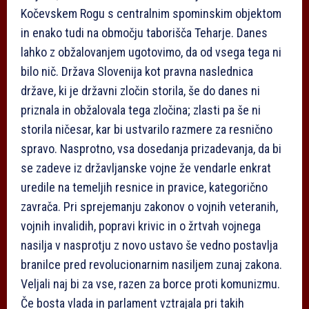
Kočevskem Rogu s centralnim spominskim objektom
in enako tudi na območju taborišča Teharje. Danes
lahko z obžalovanjem ugotovimo, da od vsega tega ni
bilo nič. Država Slovenija kot pravna naslednica
države, ki je državni zločin storila, še do danes ni
priznala in obžalovala tega zločina; zlasti pa še ni
storila ničesar, kar bi ustvarilo razmere za resnično
spravo. Nasprotno, vsa dosedanja prizadevanja, da bi
se zadeve iz državljanske vojne že vendarle enkrat
uredile na temeljih resnice in pravice, kategorično
zavrača. Pri sprejemanju zakonov o vojnih veteranih,
vojnih invalidih, popravi krivic in o žrtvah vojnega
nasilja v nasprotju z novo ustavo še vedno postavlja
branilce pred revolucionarnim nasiljem zunaj zakona.
Veljali naj bi za vse, razen za borce proti komunizmu.
Če bosta vlada in parlament vztrajala pri takih