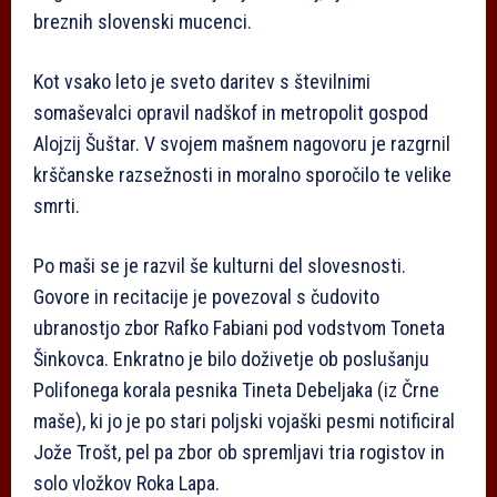
breznih slovenski mucenci.
Kot vsako leto je sveto daritev s številnimi
somaševalci opravil nadškof in metropolit gospod
Alojzij Šuštar. V svojem mašnem nagovoru je razgrnil
krščanske razsežnosti in moralno sporočilo te velike
smrti.
Po maši se je razvil še kulturni del slovesnosti.
Govore in recitacije je povezoval s čudovito
ubranostjo zbor Rafko Fabiani pod vodstvom Toneta
Šinkovca. Enkratno je bilo doživetje ob poslušanju
Polifonega korala pesnika Tineta Debeljaka (iz Črne
maše), ki jo je po stari poljski vojaški pesmi notificiral
Jože Trošt, pel pa zbor ob spremljavi tria rogistov in
solo vložkov Roka Lapa.