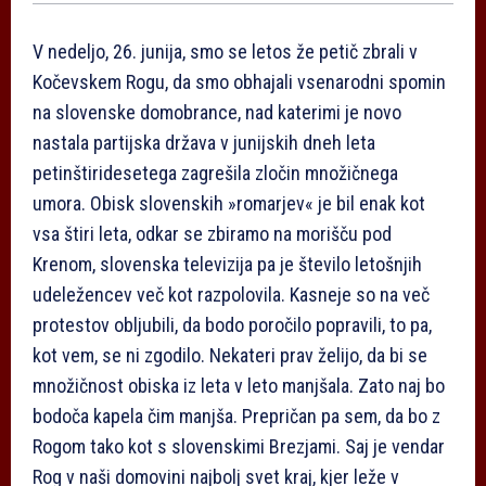
V nedeljo, 26. junija, smo se letos že petič zbrali v
Kočevskem Rogu, da smo obhajali vsenarodni spomin
na slovenske domobrance, nad katerimi je novo
nastala partijska država v junijskih dneh leta
petinštiridesetega zagrešila zločin množičnega
umora. Obisk slovenskih »romarjev« je bil enak kot
vsa štiri leta, odkar se zbiramo na morišču pod
Krenom, slovenska televizija pa je število letošnjih
udeležencev več kot razpolovila. Kasneje so na več
protestov obljubili, da bodo poročilo popravili, to pa,
kot vem, se ni zgodilo. Nekateri prav želijo, da bi se
množičnost obiska iz leta v leto manjšala. Zato naj bo
bodoča kapela čim manjša. Prepričan pa sem, da bo z
Rogom tako kot s slovenskimi Brezjami. Saj je vendar
Rog v naši domovini najbolj svet kraj, kjer leže v