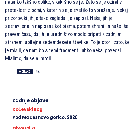
natanko takšno obliko, v kakršno se je. Zato se je oziral v
preteklost z očmi, v katerih se je svetilo to vprašanje. Nekaj
prizorov, ki jih je tako zagledal, je zapisal. Nekaj jih je,
sestavljena in napisana kot pisma, potem shranil in našel še
pravem času, da jih je uredništvo moglo pripeti k zadnjim
stranem jubilejne sedemdesete številke. To je storil zato, k
je mislil, da nam bo s temi fragmenti lahko nekaj povedal.
Mislimo, da se ni motil.
OZNAKE
NA
Zadnje objave
Kočevski Rog
Pod Macesnovo gorico, 2026
Obvestila