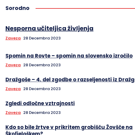
Sorodno
Nesporna učiteljica življenja
Zaveza
28 Decembra 2023
Spomin na Rovte – spomin na slovensko izročilo
Zaveza
28 Decembra 2023
Dražgoše – 4. del zgodbe o razseljenosti iz Draž
Zaveza
28 Decembra 2023
Zgledi odločne vztrajnosti
Zaveza
28 Decembra 2023
Kdo so bile žrtve v prikritem grobišču Žovšče na
Škofjeloškem?