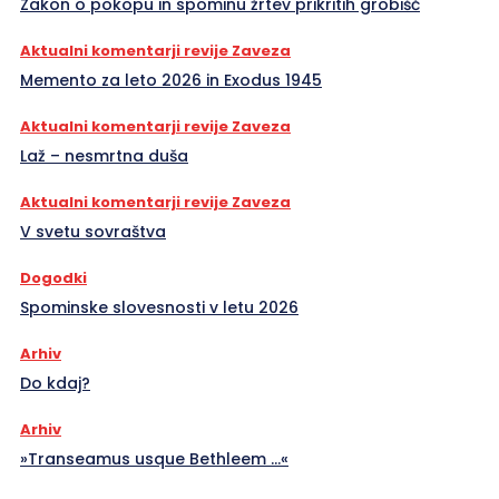
Zakon o pokopu in spominu žrtev prikritih grobišč
Aktualni komentarji revije Zaveza
Memento za leto 2026 in Exodus 1945
Aktualni komentarji revije Zaveza
Laž – nesmrtna duša
Aktualni komentarji revije Zaveza
V svetu sovraštva
Dogodki
Spominske slovesnosti v letu 2026
Arhiv
Do kdaj?
Arhiv
»Transeamus usque Bethleem …«