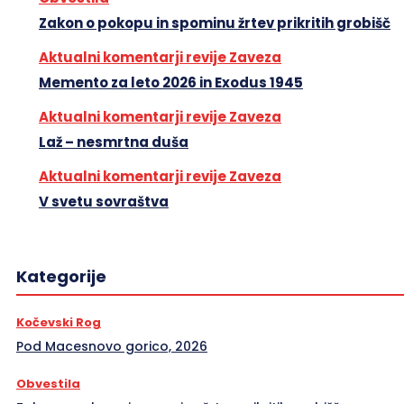
Zakon o pokopu in spominu žrtev prikritih grobišč
Aktualni komentarji revije Zaveza
Memento za leto 2026 in Exodus 1945
Aktualni komentarji revije Zaveza
Laž – nesmrtna duša
Aktualni komentarji revije Zaveza
V svetu sovraštva
Kategorije
Kočevski Rog
Pod Macesnovo gorico, 2026
Obvestila