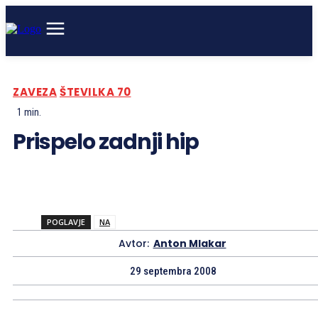
ZAVEZA
ŠTEVILKA 70
1
min.
Prispelo zadnji hip
POGLAVJE
NA
Avtor:
Anton Mlakar
29 septembra 2008