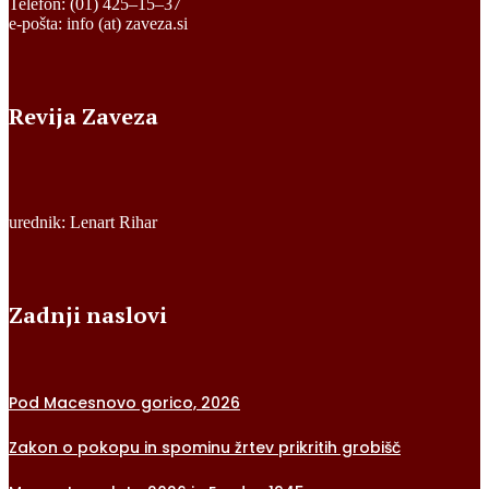
Telefon: (01) 425–15–37
e-pošta: info (at) zaveza.si
Revija Zaveza
urednik: Lenart Rihar
Zadnji naslovi
Pod Macesnovo gorico, 2026
Zakon o pokopu in spominu žrtev prikritih grobišč