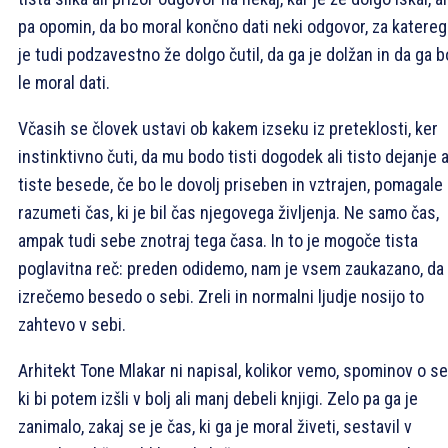
pa opomin, da bo moral končno dati neki odgovor, za katereg
je tudi podzavestno že dolgo čutil, da ga je dolžan in da ga b
le moral dati.
Včasih se človek ustavi ob kakem izseku iz preteklosti, ker
instinktivno čuti, da mu bodo tisti dogodek ali tisto dejanje a
tiste besede, če bo le dovolj priseben in vztrajen, pomagale
razumeti čas, ki je bil čas njegovega življenja. Ne samo čas,
ampak tudi sebe znotraj tega časa. In to je mogoče tista
poglavitna reč: preden odidemo, nam je vsem zaukazano, da
izrečemo besedo o sebi. Zreli in normalni ljudje nosijo to
zahtevo v sebi.
Arhitekt Tone Mlakar ni napisal, kolikor vemo, spominov o se
ki bi potem izšli v bolj ali manj debeli knjigi. Zelo pa ga je
zanimalo, zakaj se je čas, ki ga je moral živeti, sestavil v