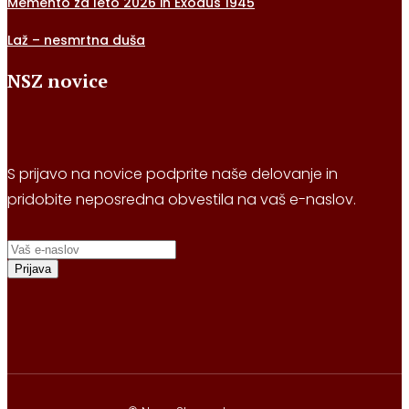
Memento za leto 2026 in Exodus 1945
Laž – nesmrtna duša
NSZ novice
S prijavo na novice podprite naše delovanje in
pridobite neposredna obvestila na vaš e-naslov.
Prijava