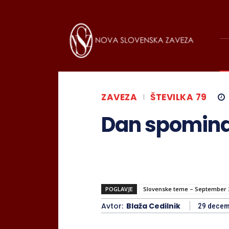
ZAVEZA
ŠTEVILKA 79
Dan spomin
POGLAVJE
Slovenske teme – September 
Avtor:
Blaža Cedilnik
29 decem