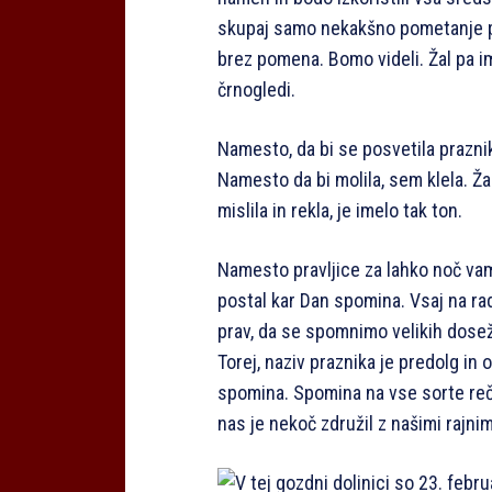
skupaj samo nekakšno pometanje p
brez pomena. Bomo videli. Žal pa i
črnogledi.
Namesto, da bi se posvetila prazni
Namesto da bi molila, sem klela. Ža
mislila in rekla, je imelo tak ton.
Namesto pravljice za lahko noč va
postal kar Dan spomina. Vsaj na rad
prav, da se spomnimo velikih dosež
Torej, naziv praznika je predolg in
spomina. Spomina na vse sorte reči.
nas je nekoč združil z našimi rajnimi