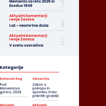
Memento za leto 2026 in
Exodus 1945
Aktualni komentarji
revije Zaveza
Laž – nesmrtna duša
Aktualni komentarji
revije Zaveza
V svetu sovraštva
Kategorije
Kočevski Rog
Obvestila
Pod
Zakon o
Macesnovo
pokopu in
gorico, 2026
spominu žrtev
prikritih grobišč
Aktualni
Aktualni