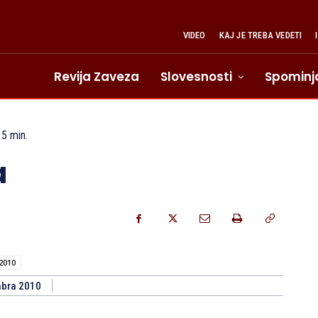
VIDEO
KAJ JE TREBA VEDETI
Revija Zaveza
Slovesnosti
Spominj
5
min.
a
2010
bra 2010