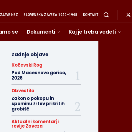
IZJAVE NSZ
SLOVENSKA ZAVEZA 1942–1945
KONTAKT
amo se
Dokumenti
Kaj je treba vedeti
Zadnje objave
Kočevski Rog
Pod Macesnovo gorico,
2026
Obvestila
Zakon o pokopu in
spominu žrtev prikritih
grobišč
Aktualni komentarji
revije Zaveza