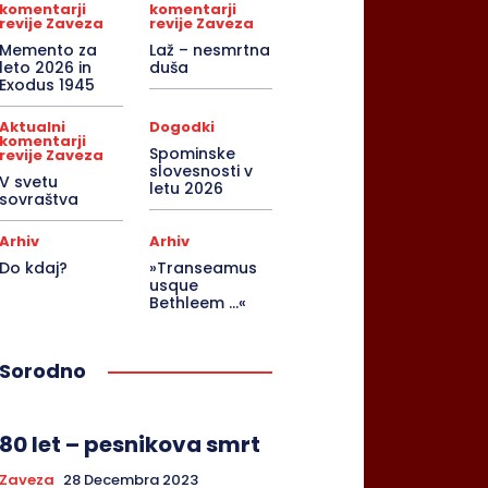
komentarji
komentarji
revije Zaveza
revije Zaveza
Memento za
Laž – nesmrtna
leto 2026 in
duša
Exodus 1945
Aktualni
Dogodki
komentarji
Spominske
revije Zaveza
slovesnosti v
V svetu
letu 2026
sovraštva
Arhiv
Arhiv
Do kdaj?
»Transeamus
usque
Bethleem …«
Sorodno
80 let – pesnikova smrt
Zaveza
28 Decembra 2023