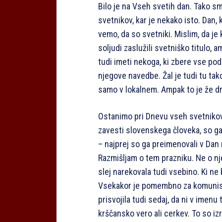
Bilo je na Vseh svetih dan. Tako sm
svetnikov, kar je nekako isto. Dan, 
vemo, da so svetniki. Mislim, da je k
soljudi zaslužili svetniško titulo,
tudi imeti nekoga, ki zbere vse pod
njegove navedbe. Žal je tudi tu tak
samo v lokalnem. Ampak to je že d
Ostanimo pri Dnevu vseh svetnikov
zavesti slovenskega človeka, so g
– najprej so ga preimenovali v Dan
Razmišljam o tem prazniku. Ne o nje
slej narekovala tudi vsebino. Ki ne
Vsekakor je pomembno za komunistič
prisvojila tudi sedaj, da ni v imenu
krščansko vero ali cerkev. To so izra