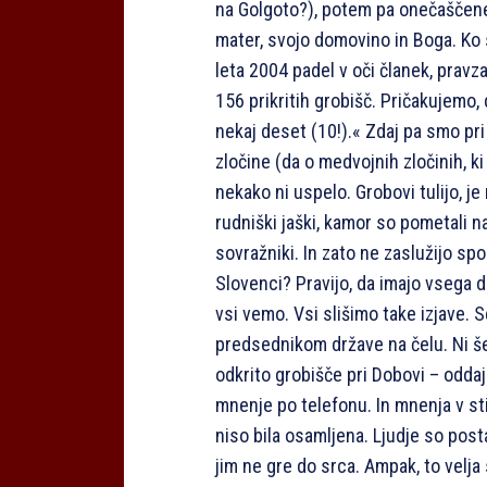
na Golgoto?), potem pa onečaščene vo
mater, svojo domovino in Boga. Ko se
leta 2004 padel v oči članek, pravza
156 prikritih grobišč. Pričakujemo, d
nekaj deset (10!).« Zdaj pa smo pri 
zločine (da o medvojnih zločinih, ki
nekako ni uspelo. Grobovi tulijo, je
rudniški jaški, kamor so pometali nap
sovražniki. In zato ne zaslužijo spo
Slovenci? Pravijo, da imajo vsega do
vsi vemo. Vsi slišimo take izjave. S
predsednikom države na čelu. Ni še
odkrito grobišče pri Dobovi – oddaj
mnenje po telefonu. In mnenja v sti
niso bila osamljena. Ljudje so posta
jim ne gre do srca. Ampak, to velja