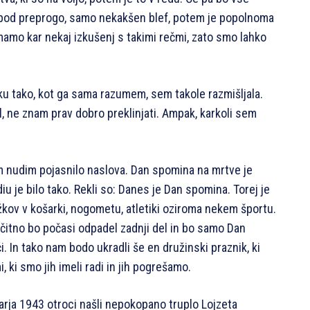
od preprogo, samo nekakšen blef, potem je popolnoma
mamo kar nekaj izkušenj s takimi rečmi, zato smo lahko
ku tako, kot ga sama razumem, sem takole razmišljala.
l, ne znam prav dobro preklinjati. Ampak, karkoli sem
m nudim pojasnilo naslova. Dan spomina na mrtve je
iu je bilo tako. Rekli so: Danes je Dan spomina. Torej je
kov v košarki, nogometu, atletiki oziroma nekem športu.
 očitno bo počasi odpadel zadnji del in bo samo Dan
 In tako nam bodo ukradli še en družinski praznik, ki
, ki smo jih imeli radi in jih pogrešamo.