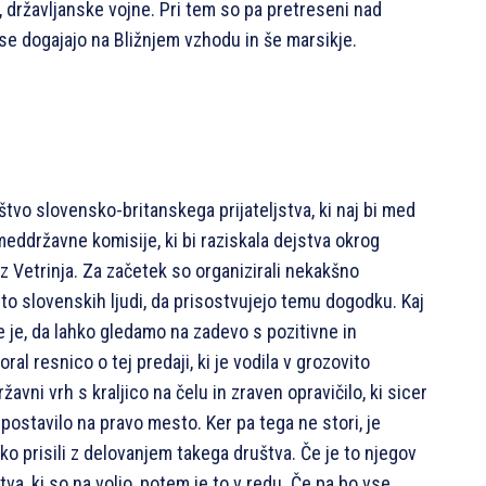
 državljanske vojne. Pri tem so pa pretreseni nad
ki se dogajajo na Bližnjem vzhodu in še marsikje.
štvo slovensko-britanskega prijateljstva, ki naj bi med
eddržavne komisije, ki bi raziskala dejstva okrog
z Vetrinja. Za začetek so organizirali nekakšno
to slovenskih ljudi, da prisostvujejo temu dogodku. Kaj
je, da lahko gledamo na zadevo s pozitivne in
ral resnico o tej predaji, ki je vodila v grozovito
žavni vrh s kraljico na čelu in zraven opravičilo, ki sicer
i postavilo na pravo mesto. Ker pa tega ne stori, je
o prisili z delovanjem takega društva. Če je to njegov
va, ki so na voljo, potem je to v redu. Če pa bo vse