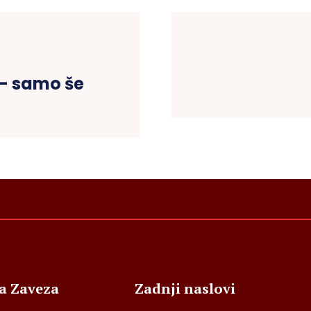
 – samo še
ja Zaveza
Zadnji naslovi