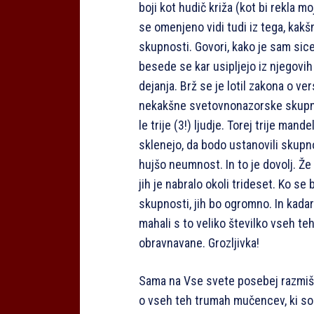
boji kot hudič križa (kot bi rekla m
se omenjeno vidi tudi iz tega, kakš
skupnosti. Govori, kako je sam sicer
besede se kar usipljejo iz njego
dejanja. Brž se je lotil zakona o v
nekakšne svetovnonazorske skupnost
le trije (3!) ljudje. Torej trije mand
sklenejo, da bodo ustanovili skupnos
hujšo neumnost. In to je dovolj. Ž
jih je nabralo okoli trideset. Ko s
skupnosti, jih bo ogromno. In kadark
mahali s to veliko številko vseh te
obravnavane. Grozljivka!
Sama na Vse svete posebej razmišl
o vseh teh trumah mučencev, ki so j