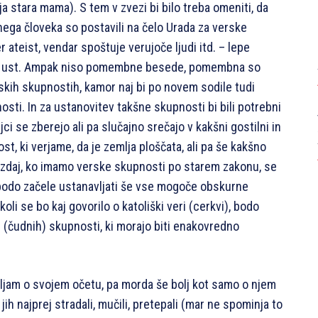
oja stara mama). S tem v zvezi bi bilo treba omeniti, da
nega človeka so postavili na čelo Urada za verske
 ateist, vendar spoštuje verujoče ljudi itd. – lepe
vih ust. Ampak niso pomembne besede, pomembna so
erskih skupnostih, kamor naj bi po novem sodile tudi
i. In za ustanovitev takšne skupnosti bi bili potrebni
eljci se zberejo ali pa slučajno srečajo v kakšni gostilni in
t, ki verjame, da je zemlja ploščata, ali pa še kakšno
e zdaj, ko imamo verske skupnosti po starem zakonu, se
e bodo začele ustanavljati še vse mogoče obskurne
oli se bo kaj govorilo o katoliški veri (cerkvi), bodo
h (čudnih) skupnosti, ki morajo biti enakovredno
jam o svojem očetu, pa morda še bolj kot samo o njem
ih najprej stradali, mučili, pretepali (mar ne spominja to