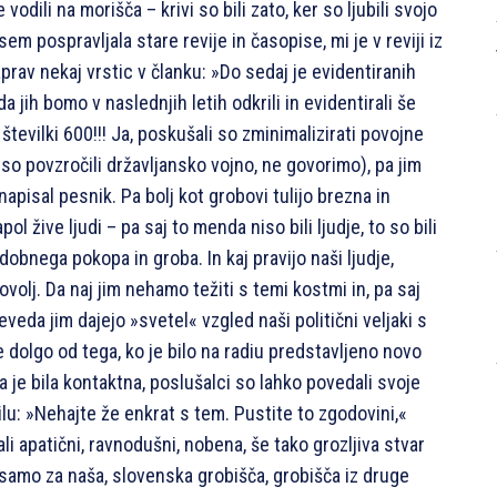
dili na morišča – krivi so bili zato, ker so ljubili svojo
m pospravljala stare revije in časopise, mi je v reviji iz
prav nekaj vrstic v članku: »Do sedaj je evidentiranih
a jih bomo v naslednjih letih odkrili in evidentirali še
številki 600!!! Ja, poskušali so zminimalizirati povojne
 so povzročili državljansko vojno, ne govorimo), pa jim
 napisal pesnik. Pa bolj kot grobovi tulijo brezna in
ol žive ljudi – pa saj to menda niso bili ljudje, to so bili
dobnega pokopa in groba. In kaj pravijo naši ljudje,
volj. Da naj jim nehamo težiti s temi kostmi in, pa saj
eveda jim dajejo »svetel« vzgled naši politični veljaki s
 dolgo od tega, ko je bilo na radiu predstavljeno novo
a je bila kontaktna, poslušalci so lahko povedali svoje
lu: »Nehajte že enkrat s tem. Pustite to zgodovini,«
li apatični, ravnodušni, nobena, še tako grozljiva stvar
 samo za naša, slovenska grobišča, grobišča iz druge