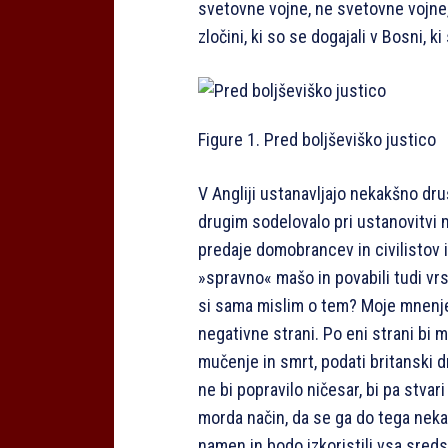
svetovne vojne, ne svetovne vojne,
zločini, ki so se dogajali v Bosni, 
Figure 1. Pred boljševiško justico
V Angliji ustanavljajo nekakšno dru
drugim sodelovalo pri ustanovitvi m
predaje domobrancev in civilistov i
»spravno« mašo in povabili tudi vrs
si sama mislim o tem? Moje mnenje 
negativne strani. Po eni strani bi mo
mučenje in smrt, podati britanski dr
ne bi popravilo ničesar, bi pa stvar
morda način, da se ga do tega nekak
namen in bodo izkoristili vsa sredst