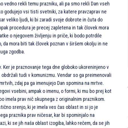
o vedno rekli temu prazniku, ali pa smo rekli Dan vseh
ko godujejo vsi tisti svetniki, za katere pravzaprav ne
ar veliko ljudi, ki bi zaradi svoje dobrote in čuta do
 ampak procedura je precej zapletena in tak človek mora
atke o njegovem življenju in priče, ki bodo potrdile
o, da mora biti tak človek poznan v širšem okolju in ne
ruga zgodba.
. Ker je praznovanje tega dne globoko ukoreninjeno v
a obdržali tudi v komunizmu. Vendar so ga preimenovali
 mrtvih, zdaj pa ga imenujejo Dan spomina na mrtve.
govi vsebini, ampak o imenu, o formi, ki mu bo prej kot
 bo imela prav nič skupnega z originalnim praznikom.
no srenjo, ki je imela ves čas oblast in si jo je
 tega praznika prav ničesar, kar bi spominjalo na
zi, ki se jih naša oblast izogiba, lahko rečem, da se jih