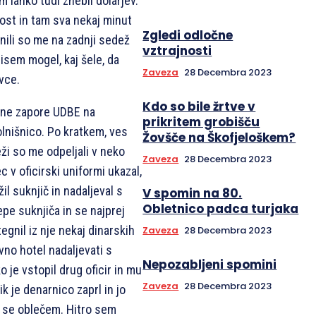
m lahko tudi znebil dolarjev.
most in tam sva nekaj minut
Zgledi odločne
inili so me na zadnji sedež
vztrajnosti
isem mogel, kaj šele, da
Zaveza
28 Decembra 2023
ovce.
Kdo so bile žrtve v
alne zapore UDBE na
prikritem grobišču
lnišnico. Po kratkem, ves
Žovšče na Škofjeloškem?
i so me odpeljali v neko
Zaveza
28 Decembra 2023
c v oficirski uniformi ukazal,
l suknjič in nadaljeval s
V spomin na 80.
Obletnico padca turjaka
žepe suknjiča in se najprej
otegnil iz nje nekaj dinarskih
Zaveza
28 Decembra 2023
vno hotel nadaljevati s
Nepozabljeni spomini
 je vstopil drug oficir in mu
Zaveza
28 Decembra 2023
k je denarnico zaprl in jo
aj se oblečem. Hitro sem