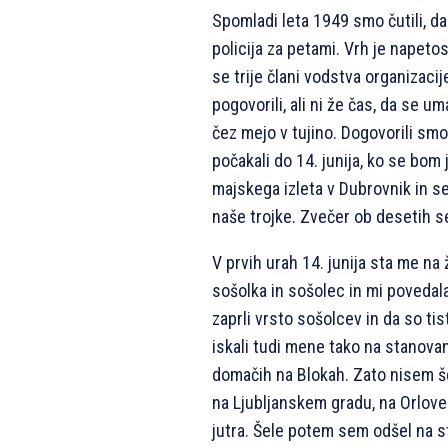
Spomladi leta 1949 smo čutili, da
policija za petami. Vrh je napeto
se trije člani vodstva organizacij
pogovorili, ali ni že čas, da se 
čez mejo v tujino. Dogovorili smo
počakali do 14. junija, ko se bom 
majskega izleta v Dubrovnik in s
naše trojke. Zvečer ob desetih 
V prvih urah 14. junija sta me na 
sošolka in sošolec in mi povedala
zaprli vrsto sošolcev in da so t
iskali tudi mene tako na stanovanj
domačih na Blokah. Zato nisem 
na Ljubljanskem gradu, na Orlove
jutra. Šele potem sem odšel na s