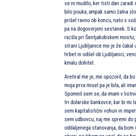
se ni mudilo, ker tisti dan zaradi
bilo pouka, ampak samo žalna slo
prišel ravno ob koncu, nato s so
pa na dogovorjeni sestanek. S ko
razšla pri Šentjakobskem mostu;
strani Ljubljanice me je že čaka
hrbet in odšel ob Ljubljanici, ven
kmalu dohitel.
Aretiral me je, me opozoril, da bo 
moja prva misel pa je bila, ali im
Spomnil sem se, da imam v listni
tri dolarske bankovce, kar bi mi 
sem kapitalistični vohun in imper
sem udbovcu, naj me spremi do 
oddaljenega stanovanja, da bom v