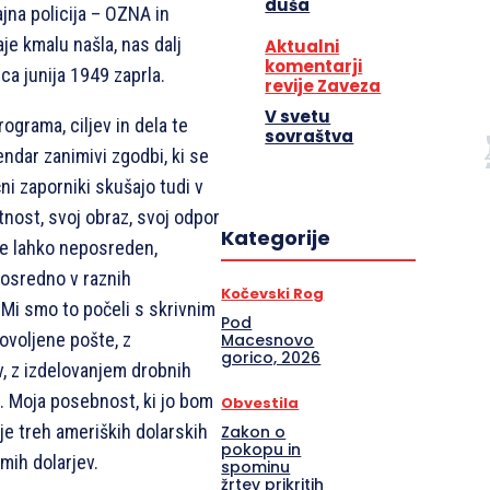
duša
na policija – OZNA in
je kmalu našla, nas dalj
Aktualni
komentarji
a junija 1949 zaprla.
revije Zaveza
V svetu
ograma, ciljev in dela te
sovraštva
endar zanimivi zgodbi, ki se
ični zaporniki skušajo tudi v
tnost, svoj obraz, svoj odpor
Kategorije
 je lahko neposreden,
posredno v raznih
Kočevski Rog
 Mi smo to počeli s skrivnim
Pod
ovoljene pošte, z
Macesnovo
gorico, 2026
, z izdelovanjem drobnih
 Moja posebnost, ki jo bom
Obvestila
anje treh ameriških dolarskih
Zakon o
pokopu in
mih dolarjev.
spominu
žrtev prikritih