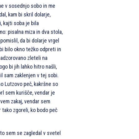
 me v sosednjo sobo in me
al, kam bi skril dolarje,
 kajti soba je bila
o: pisalna miza in dva stola,
omislil, da bi dolarje vrgel
bi bilo okno težko odpreti in
nadzorovano zleteli na
go bi jih lahko hitro našli,
bil sam zaklenjen v tej sobi.
no Lutzovo peč, kakršne so
prl sem kurišče, vendar je
e vem zakaj, vendar sem
ar tako zgoreli, ko bodo peč
to sem se zagledal v svetel