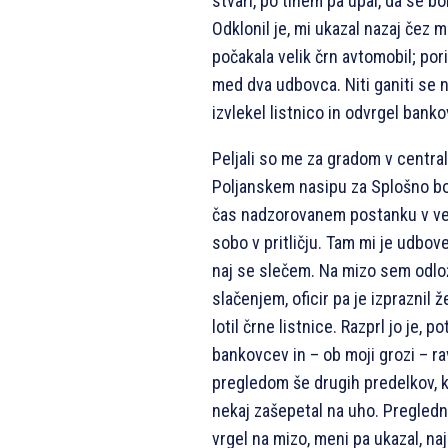
stvari, po tihem pa upal, da se bo
Odklonil je, mi ukazal nazaj čez 
počakala velik črn avtomobil; por
med dva udbovca. Niti ganiti se n
izvlekel listnico in odvrgel bank
Peljali so me za gradom v centr
Poljanskem nasipu za Splošno bo
čas nadzorovanem postanku v vež
sobo v pritličju. Tam mi je udbove
naj se slečem. Na mizo sem odloži
slačenjem, oficir pa je izpraznil 
lotil črne listnice. Razprl jo je, p
bankovcev in – ob moji grozi – ra
pregledom še drugih predelkov, ko
nekaj zašepetal na uho. Pregledni
vrgel na mizo, meni pa ukazal, n