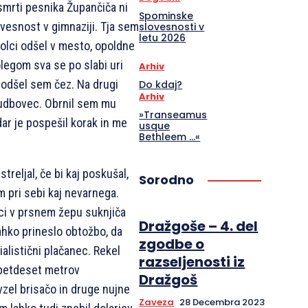
 smrti pesnika Župančiča ni
Spominske
vesnost v gimnaziji. Tja sem
slovesnosti v
letu 2026
šolci odšel v mesto, opoldne
legom sva se po slabi uri
Arhiv
 odšel sem čez. Na drugi
Do kdaj?
Arhiv
l udbovec. Obrnil sem mu
»Transeamus
dar je pospešil korak in me
usque
Bethleem …«
streljal, če bi kaj poskušal,
Sorodno
am pri sebi kaj nevarnega.
ci v prsnem žepu suknjiča
Dražgoše – 4. del
lahko prineslo obtožbo, da
zgodbe o
ialistični plačanec. Rekel
razseljenosti iz
petdeset metrov
Dražgoš
zel brisačo in druge nujne
Zaveza
28 Decembra 2023