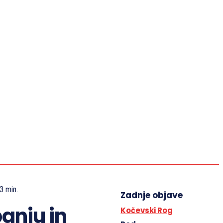
VIDEO
KAJ JE TREBA VEDETI
IZJAVE NSZ
SLOVENSKA ZAVEZA 1942–1945
KONTAKT
Revija Zaveza
Slovesnosti
Spominjamo se
Dokumenti
Kaj je treba vedeti
3
min.
Zadnje objave
anju in
Kočevski Rog