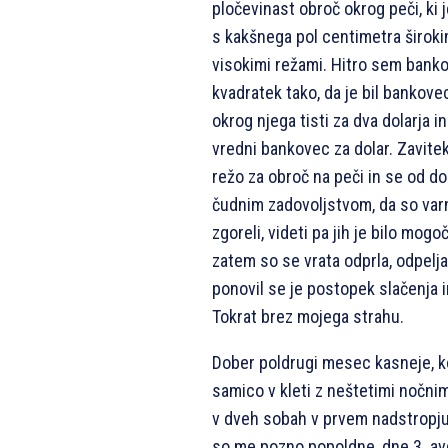
pločevinast obroč okrog peči, ki 
s kakšnega pol centimetra široki
visokimi režami. Hitro sem banko
kvadratek tako, da je bil bankovec
okrog njega tisti za dva dolarja i
vredni bankovec za dolar. Zavitek
režo za obroč na peči in se od do
čudnim zadovoljstvom, da so varn
zgoreli, videti pa jih je bilo mog
zatem so se vrata odprla, odpelja
ponovil se je postopek slačenja 
Tokrat brez mojega strahu.
Dober poldrugi mesec kasneje, 
samico v kleti z neštetimi nočnim
v dveh sobah v prvem nadstropju 
so me pozno popoldne, dne 3. avg