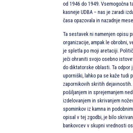
od 1946 do 1949. Vsemogočna taj
kasneje UDBA – nas je zaradi izda
časa opazovala in nazadnje mesec
Ta sestavek ni namenjen opisu pr
organizacije, ampak le obrobni, v
je spletla po moji aretaciji. Polit
ječi ohraniti svojo osebno istove
do diktatorske oblasti. Ta odpor
uporniški, lahko pa se kaže tudi 
zapornikovih skritih dejavnostih.
pošiljanjem in sprejemanjem ned
izdelovanjem in skrivanjem nožev
spominkov iz kamna in podobnim.
opisal v tej zgodbi, je bilo skriv
bankovcev v skupni vrednosti os