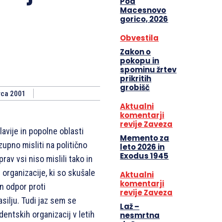
Pod
Macesnovo
gorico, 2026
Obvestila
Zakon o
pokopu in
spominu žrtev
prikritih
grobišč
rca 2001
Aktualni
komentarji
revije Zaveza
avije in popolne oblasti
Memento za
ezupno misliti na politično
leto 2026 in
Exodus 1945
av vsi niso mislili tako in
 organizacije, ki so skušale
Aktualni
komentarji
en odpor proti
revije Zaveza
ilju. Tudi jaz sem se
Laž –
entskih organizacij v letih
nesmrtna