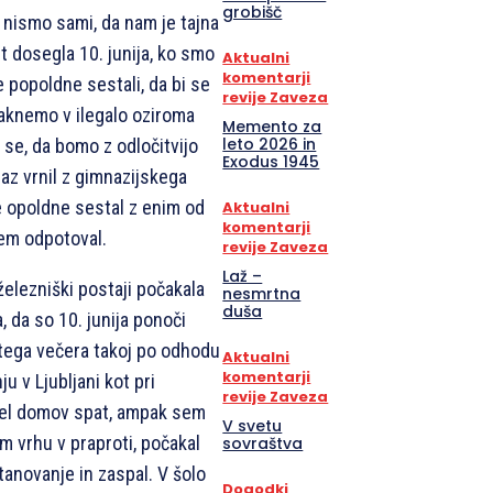
grobišč
 nismo sami, da nam je tajna
st dosegla 10. junija, ko smo
Aktualni
komentarji
e popoldne sestali, da bi se
revije Zaveza
umaknemo v ilegalo oziroma
Memento za
leto 2026 in
 se, da bomo z odločitvijo
Exodus 1945
jaz vrnil z gimnazijskega
e opoldne sestal z enim od
Aktualni
komentarji
sem odpotoval.
revije Zaveza
Laž –
železniški postaji počakala
nesmrtna
duša
, da so 10. junija ponoči
istega večera takoj po odhodu
Aktualni
komentarji
u v Ljubljani kot pri
revije Zaveza
šel domov spat, ampak sem
V svetu
m vrhu v praproti, počakal
sovraštva
tanovanje in zaspal. V šolo
Dogodki