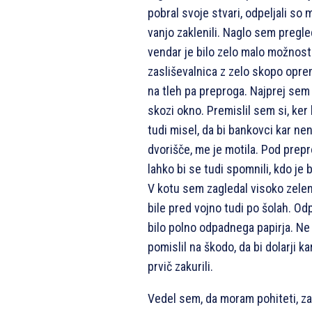
pobral svoje stvari, odpeljali so
vanjo zaklenili. Naglo sem pregled
vendar je bilo zelo malo možnosti,
zasliševalnica z zelo skopo oprem
na tleh pa preproga. Najprej sem p
skozi okno. Premislil sem si, ker 
tudi misel, da bi bankovci kar ne
dvorišče, me je motila. Pod prepro
lahko bi se tudi spomnili, kdo je 
V kotu sem zagledal visoko zele
bile pred vojno tudi po šolah. Od
bilo polno odpadnega papirja. N
pomislil na škodo, da bi dolarji k
prvič zakurili.
Vedel sem, da moram pohiteti, za