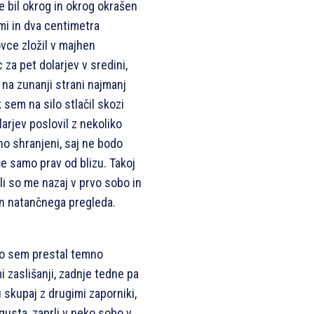
je bil okrog in okrog okrašen
mi in dva centimetra
vce zložil v majhen
 za pet dolarjev v sredini,
n na zunanji strani najmanj
 sem na silo stlačil skozi
larjev poslovil z nekoliko
o shranjeni, saj ne bodo
oče samo prav od blizu. Takoj
li so me nazaj v prvo sobo in
in natančnega pregleda.
ko sem prestal temno
i zaslišanji, zadnje tedne pa
skupaj z drugimi zaporniki,
usta, zaprli v neko sobo v