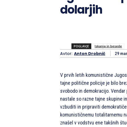
dolarjih
POGLAVJE
Iskanja in besede
Avtor:
Anton Drobnič
29 ma
V prvih letih komunistične Jugosl
tajne politične policije je bilo br
svobodo in demokracijo. Vendar pr
nastale so razne tajne skupine in
vzbuditi in pripraviti demokratič
komunističnemu totalitarnemu nas
znašel v vodstvu ene takšnih štud