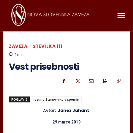
ZAVEZA
ŠTEVILKA 111
4
min.
Vest prisebnosti
POGLAVJE
Justinu Stanovniku v spomin
Avtor:
Janez Juhant
29 marca 2019