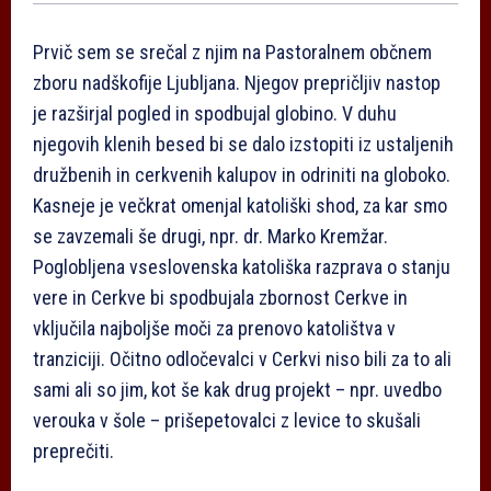
Prvič sem se srečal z njim na Pastoralnem občnem
zboru nadškofije Ljubljana. Njegov prepričljiv nastop
je razširjal pogled in spodbujal globino. V duhu
njegovih klenih besed bi se dalo izstopiti iz ustaljenih
družbenih in cerkvenih kalupov in odriniti na globoko.
Kasneje je večkrat omenjal katoliški shod, za kar smo
se zavzemali še drugi, npr. dr. Marko Kremžar.
Poglobljena vseslovenska katoliška razprava o stanju
vere in Cerkve bi spodbujala zbornost Cerkve in
vključila najboljše moči za prenovo katolištva v
tranziciji. Očitno odločevalci v Cerkvi niso bili za to ali
sami ali so jim, kot še kak drug projekt – npr. uvedbo
verouka v šole – prišepetovalci z levice to skušali
preprečiti.