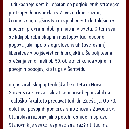
Tudi kasneje sem bil očaran ob poglobljenih strateško
pretanjenih prispevkih v Zavezi o liberalizmu,
komunizmu, krščanstvu in sploh mestu katoličana v
moderni prevratni dobi pri nas in v svetu. O tem sva
se kdaj ob robu skupnih nastopov tudi osebno
pogovarjala: npr. o vlogi slovenskih (svetovnih)
liberalcev v boljševističnih projektih. Še bolj tesna
srečanja smo imeli ob 50. obletnici konca vojne in
povojnih pobojev, ki sta ga v Šentvidu
organizirali skupaj Teološka fakulteta in Nova
Slovenska zaveza. Takrat sem posebej povabil na
Teološko fakulteto predavat tudi dr. Zdešarja. Ob 70.
obletnici povojnih pomorov smo znova v Zavodu sv.
Stanislava razpravljali o poteh resnice in sprave.
Stanovnik je vsako razpravo znal razširiti tudi na