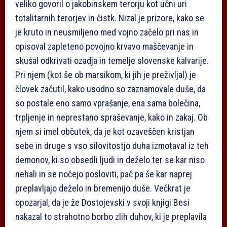
veliko govoril o jakobinskem terorju kot učni uri
totalitarnih terorjev in čistk. Nizal je prizore, kako se
je kruto in neusmiljeno med vojno začelo pri nas in
opisoval zapleteno povojno krvavo maščevanje in
skušal odkrivati ozadja in temelje slovenske kalvarije.
Pri njem (kot še ob marsikom, ki jih je preživljal) je
človek začutil, kako usodno so zaznamovale duše, da
so postale eno samo vprašanje, ena sama bolečina,
trpljenje in neprestano spraševanje, kako in zakaj. Ob
njem si imel občutek, da je kot ozaveščen kristjan
sebe in druge s vso silovitostjo duha izmotaval iz teh
demonov, ki so obsedli ljudi in deželo ter se kar niso
nehali in se nočejo posloviti, pač pa še kar naprej
preplavljajo deželo in bremenijo duše. Večkrat je
opozarjal, da je že Dostojevski v svoji knjigi Besi
nakazal to strahotno borbo zlih duhov, ki je preplavila