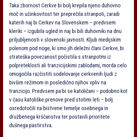
Taka zbornost Cerkve bi bolj krepila njeno duhovno
moč in učinkovitost ter preprečila stranpoti, zaradi
katerih naj bi Cerkev na Slovenskem – predvsem
kleriki – izgubila ugled in naj bi bili duhovniki na dnu
priljubljenosti v slovenski javnosti. Kljub medijskim
polenom pod noge, ki smo jih deležni člani Cerkve, bi
strateška povezanost počistila s stranpotmi iz
polpreteklosti ali tranzicijskimi zablodami, morda celo
omogočila razčistiti sodelovanje cerkvenih ljudi z
bivšim režimom in posledično njihov vpliv na
tranzicijo. Predvsem pa bi se katoličani – podobno kot
v času katoliške prenove pred stotimi leti – bolj
osredotočili na bistvene temelje osebnega in
družbenega krščanstva ter postavili prioritete
dušnega pastirstva.