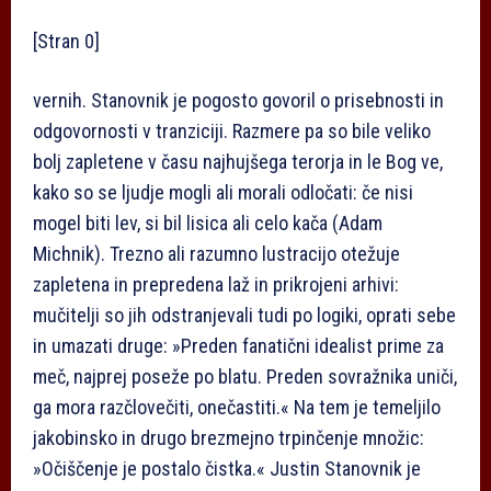
[Stran 0]
vernih. Stanovnik je pogosto govoril o prisebnosti in
odgovornosti v tranziciji. Razmere pa so bile veliko
bolj zapletene v času najhujšega terorja in le Bog ve,
kako so se ljudje mogli ali morali odločati: če nisi
mogel biti lev, si bil lisica ali celo kača (Adam
Michnik). Trezno ali razumno lustracijo otežuje
zapletena in prepredena laž in prikrojeni arhivi:
mučitelji so jih odstranjevali tudi po logiki, oprati sebe
in umazati druge: »Preden fanatični idealist prime za
meč, najprej poseže po blatu. Preden sovražnika uniči,
ga mora razčlovečiti, onečastiti.« Na tem je temeljilo
jakobinsko in drugo brezmejno trpinčenje množic:
»Očiščenje je postalo čistka.« Justin Stanovnik je