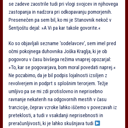
se zadeve zaostrile tudi pri vlogi svojcev in njihovega
zastopanja in nadzora pri odkopavanju pomorjenih.
Presenečen pa sem bil, ko mi je Stanovnik nekoč v
Šentjoštu dejal: »A Vi pa kar takole govorite.«
Ko so objavljali sezname ‘sodelavcev’, sem imel pred
očmi pokojnega duhovnika Joška Kraglja, ki je ob
pogovoru v času bivšega režima vnaprej opozarjal:
»To, kar se pogovarjava, bom moral povedati naprej.«
Ne pozabimo, da je bil podpis lojalnosti izsiljen z
revolverjem in podprt s splošnim terorjem. Težje
umljivo pa se mi zdi protislovno in neprisebno
ravnanje nekaterih na odgovornih mestih v času
tranzicije, čeprav vzroke lahko iščemo v povezavah iz
preteklosti, a tudi v vsakdanji neprisebnosti in
preračunljivosti, ki je lahko skušnjava tudi