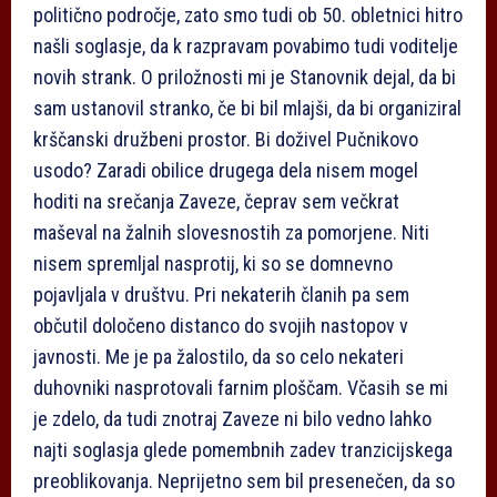
politično področje, zato smo tudi ob 50. obletnici hitro
našli soglasje, da k razpravam povabimo tudi voditelje
novih strank. O priložnosti mi je Stanovnik dejal, da bi
sam ustanovil stranko, če bi bil mlajši, da bi organiziral
krščanski družbeni prostor. Bi doživel Pučnikovo
usodo? Zaradi obilice drugega dela nisem mogel
hoditi na srečanja Zaveze, čeprav sem večkrat
maševal na žalnih slovesnostih za pomorjene. Niti
nisem spremljal nasprotij, ki so se domnevno
pojavljala v društvu. Pri nekaterih članih pa sem
občutil določeno distanco do svojih nastopov v
javnosti. Me je pa žalostilo, da so celo nekateri
duhovniki nasprotovali farnim ploščam. Včasih se mi
je zdelo, da tudi znotraj Zaveze ni bilo vedno lahko
najti soglasja glede pomembnih zadev tranzicijskega
preoblikovanja. Neprijetno sem bil presenečen, da so