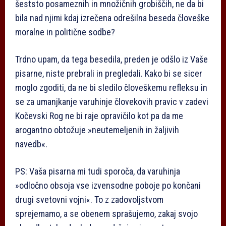
šeststo posameznih in množičnih grobiščih, ne da bi
bila nad njimi kdaj izrečena odrešilna beseda človeške
moralne in politične sodbe?
Trdno upam, da tega besedila, preden je odšlo iz Vaše
pisarne, niste prebrali in pregledali. Kako bi se sicer
moglo zgoditi, da ne bi sledilo človeškemu refleksu in
se za umanjkanje varuhinje človekovih pravic v zadevi
Kočevski Rog ne bi raje opravičilo kot pa da me
arogantno obtožuje »neutemeljenih in žaljivih
navedb«.
PS: Vaša pisarna mi tudi sporoča, da varuhinja
»odločno obsoja vse izvensodne poboje po končani
drugi svetovni vojni«. To z zadovoljstvom
sprejemamo, a se obenem sprašujemo, zakaj svojo