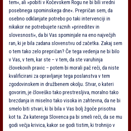
tem«, ali »pobiti v Kočevskem Rogu ne bi bili vredni
posebnega spominskega dne«. Prepričan sem, da
osebno odklanjate potrebo po taki intervenciji in
nikakor ne potrebujete raznih »prireditev in
slovesnosti«, da bi Vas spominjale na eno največjih
ran, ki je bila zadana slovenstvu od začetka. Zakaj sem
o tem tako zelo prepričan? Če tega vedenja ne bi bilo
v Vas, v tem, kar ste – v tem, da ste varuhinja
človekovih pravic – potem bi morali pač reči, da niste
kvalificirani za opravljanje tega poslanstva v tem
zgodovinskem in družbenem okolju. Stvar, o kateri
govorim, je človeško tako prestresljiva, moralno tako
brezdanja in miselno tako visoka in zahtevna, da ne bi
smelo biti stvari, ki bi bila v Vas bolj žgoče prisotna
kot ta. Za katerega Slovenca pa bi smeli reči, da se mu
godi večja krivica, kakor se godi tistim, ki trohnijo v