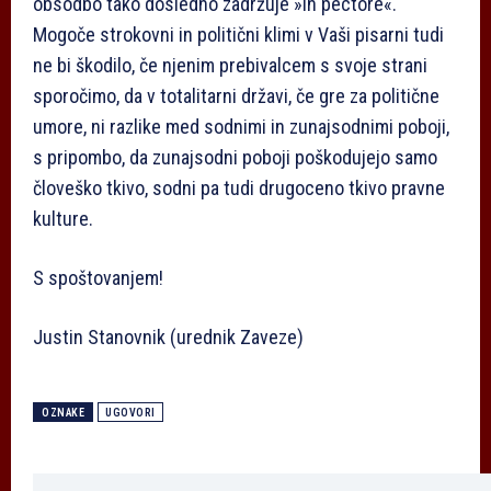
obsodbo tako dosledno zadržuje »in pectore«.
Mogoče strokovni in politični klimi v Vaši pisarni tudi
ne bi škodilo, če njenim prebivalcem s svoje strani
sporočimo, da v totalitarni državi, če gre za politične
umore, ni razlike med sodnimi in zunajsodnimi poboji,
s pripombo, da zunajsodni poboji poškodujejo samo
človeško tkivo, sodni pa tudi drugoceno tkivo pravne
kulture.
S spoštovanjem!
Justin Stanovnik (urednik Zaveze)
OZNAKE
UGOVORI