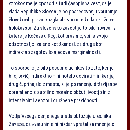
vzrokov me je opozorila tudi časopisna vest, da je
vlada Republike Slovenije po posredovanju varuhinje
človekovih pravic razglasila spominski dan za žrtve
holokavsta. Za slovensko zavest je to bila novica, iz
katere je Kočevski Rog, kot pravimo, vpil s svojo
odsotnostjo: za ene kot škandal, za druge kot
indirektno zagotovilo njegove marginalnosti.
To sporočilo je bilo posebno učinkovito zato, ker je
bilo, prvič, indirektno – ni hotelo docirati – in ker je,
drugič, prihajalo z mesta, ki je po mnenju državljanov
opremljeno s subtilno moralno občutljivostjo in z
intenzivnimi senzorji družbene pravičnosti.
Vodja Vašega cenjenega urada obtožuje urednika
Zaveze, da »varuhinje ni nikdar vprašal za mnenje o