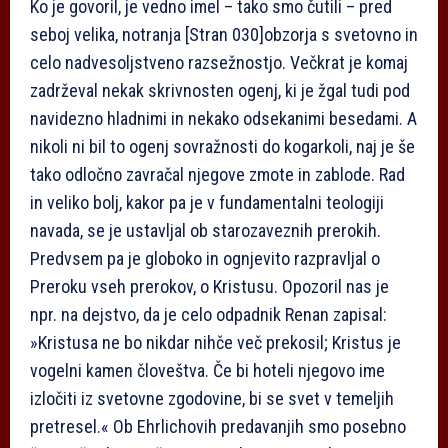
Ko je govoril, je vedno imel – tako smo čutili – pred
seboj velika, notranja
[Stran 030]
obzorja s svetovno in
celo nadvesoljstveno razsežnostjo. Večkrat je komaj
zadrževal nekak skrivnosten ogenj, ki je žgal tudi pod
navidezno hladnimi in nekako odsekanimi besedami. A
nikoli ni bil to ogenj sovražnosti do kogarkoli, naj je še
tako odločno zavračal njegove zmote in zablode. Rad
in veliko bolj, kakor pa je v fundamentalni teologiji
navada, se je ustavljal ob starozaveznih prerokih.
Predvsem pa je globoko in ognjevito razpravljal o
Preroku vseh prerokov, o Kristusu. Opozoril nas je
npr. na dejstvo, da je celo odpadnik Renan zapisal:
»Kristusa ne bo nikdar nihče več prekosil; Kristus je
vogelni kamen človeštva. Če bi hoteli njegovo ime
izločiti iz svetovne zgodovine, bi se svet v temeljih
pretresel.« Ob Ehrlichovih predavanjih smo posebno