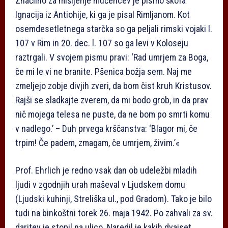
Značilno za mišljenje mučencev je pismo škofa
Ignacija iz Antiohije, ki ga je pisal Rimljanom. Kot
osemdesetletnega starčka so ga peljali rimski vojaki l.
107 v Rim in 20. dec. l. 107 so ga levi v Koloseju
raztrgali. V svojem pismu pravi: ‘Rad umrjem za Boga,
če mi le vi ne branite. Pšenica božja sem. Naj me
zmeljejo zobje divjih zveri, da bom čist kruh Kristusov.
Rajši se sladkajte zverem, da mi bodo grob, in da prav
nič mojega telesa ne puste, da ne bom po smrti komu
v nadlego.’ – Duh prvega krščanstva: ‘Blagor mi, če
trpim! Če padem, zmagam, če umrjem, živim.’«
Prof. Ehrlich je redno vsak dan ob udeležbi mladih
ljudi v zgodnjih urah maševal v Ljudskem domu
(Ljudski kuhinji, Streliška ul., pod Gradom). Tako je bilo
tudi na binkoštni torek 26. maja 1942. Po zahvali za sv.
daritev je stopil na ulico. Naredil je kakih dvajset