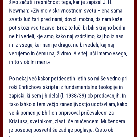
živo začutili resničnost tega, kar je zapisal J. H.
Newman: »Živimo v skrivnostnem svetu – ena sama
svetla luč žari pred nami, dovolj močna, da nam kaže
pot skozi vse težave. Brez te luči bi bili skrajno bedni:
ne bi vedeli, kje smo, kako naj vzdržimo, kaj bo iz nas
in iz vsega, kar nam je drago; ne bi vedeli, kaj naj
verujemo in čemu naj živimo. A v tej luči imamo vsega,
in to v obilni meri.«
Po nekaj več kakor petdesetih letih so mi še vedno pri
roki Ehrlichova skripta iz fundamentalne teologije in
zapiski, ki sem jih delal (l. 1938/39) ob predavanjih. In
tako lahko s tem večjo zanesljivostjo ugotavljam, kako
velik pomen je Ehrlich pripisoval pričevalcem za
Kristusa, svetnikom, zlasti še mučencem. Mučencem
je posebej posvetil še zadnje poglavje. Čisto ob