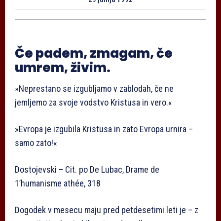
Če padem, zmagam, če
umrem, živim.
»Neprestano se izgubljamo v zablodah, če ne
jemljemo za svoje vodstvo Kristusa in vero.«
»Evropa je izgubila Kristusa in zato Evropa urnira –
samo zato!«
Dostojevski – Cit. po De Lubac, Drame de
1’humanisme athée, 318
Dogodek v mesecu maju pred petdesetimi leti je – z