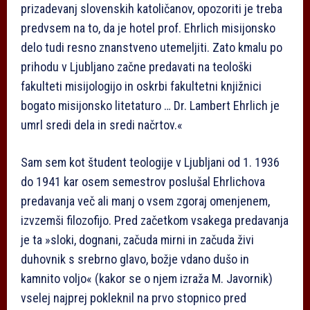
prizadevanj slovenskih katoličanov, opozoriti je treba
predvsem na to, da je hotel prof. Ehrlich misijonsko
delo tudi resno znanstveno utemeljiti. Zato kmalu po
prihodu v Ljubljano začne predavati na teološki
fakulteti misijologijo in oskrbi fakultetni knjižnici
bogato misijonsko litetaturo … Dr. Lambert Ehrlich je
umrl sredi dela in sredi načrtov.«
Sam sem kot študent teologije v Ljubljani od 1. 1936
do 1941 kar osem semestrov poslušal Ehrlichova
predavanja več ali manj o vsem zgoraj omenjenem,
izvzemši filozofijo. Pred začetkom vsakega predavanja
je ta »sloki, dognani, začuda mirni in začuda živi
duhovnik s srebrno glavo, božje vdano dušo in
kamnito voljo« (kakor se o njem izraža M. Javornik)
vselej najprej pokleknil na prvo stopnico pred