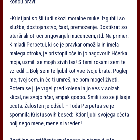
koncu pravi:
»Kristjani so šli tudi skozi moralne muke. Izgubili so
službe, dostojanstvo, čast, premoženje. Dostikrat so
starši ali otroci prigovarjali mučencem, itd. Na primer:
K mladi Perpetui, ki se je pravkar omožila in imela
malega otroka, je pristopil oče in jo nagovoril: Hčerka
moja, usmili se mojih sivih las! S temi rokami sem te
vzredil … Bolj sem te ljubil kot vse tvoje brate. Poglej
me, tvoj sem, in če ti umreš, ne bom mogel živeti.
Potem se ji je vrgel pred kolena in jo ves v solzah
klical, ne svojo hčer, ampak gospo. Smilili so se ji lasje
očeta. Žalosten je odšel. – Toda Perpetua se je
spomnila Kristusovih besed: ‘Kdor ljubi svojega očeta
bolj nego mene, mene ni vreden!