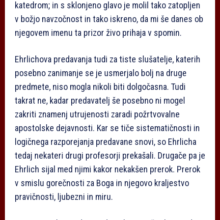
katedrom; in s sklonjeno glavo je molil tako zatopljen
v božjo navzočnost in tako iskreno, da mi še danes ob
njegovem imenu ta prizor živo prihaja v spomin.
Ehrlichova predavanja tudi za tiste slušatelje, katerih
posebno zanimanje se je usmerjalo bolj na druge
predmete, niso mogla nikoli biti dolgočasna. Tudi
takrat ne, kadar predavatelj še posebno ni mogel
zakriti znamenj utrujenosti zaradi požrtvovalne
apostolske dejavnosti. Kar se tiče sistematičnosti in
logičnega razporejanja predavane snovi, so Ehrlicha
tedaj nekateri drugi profesorji prekašali. Drugače pa je
Ehrlich sijal med njimi kakor nekakšen prerok. Prerok
v smislu gorečnosti za Boga in njegovo kraljestvo
pravičnosti, ljubezni in miru.