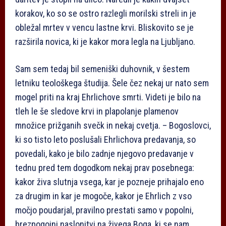
korakov, ko so se ostro razlegli morilski streli in je
obležal mrtev v vencu lastne krvi. Bliskovito se je
razširila novica, ki je kakor mora legla na Ljubljano.
Sam sem tedaj bil semeniški duhovnik, v šestem
letniku teološkega študija. Šele čez nekaj ur nato sem
mogel priti na kraj Ehrlichove smrti. Videti je bilo na
tleh le še sledove krvi in plapolanje plamenov
množice prižganih svečk in nekaj cvetja. – Bogoslovci,
ki so tisto leto poslušali Ehrlichova predavanja, so
povedali, kako je bilo zadnje njegovo predavanje v
tednu pred tem dogodkom nekaj prav posebnega:
kakor živa slutnja vsega, kar je pozneje prihajalo eno
za drugim in kar je mogoče, kakor je Ehrlich z vso
močjo poudarjal, pravilno prestati samo v popolni,
brezpogojni naslonitvi na živega Boga, ki se nam