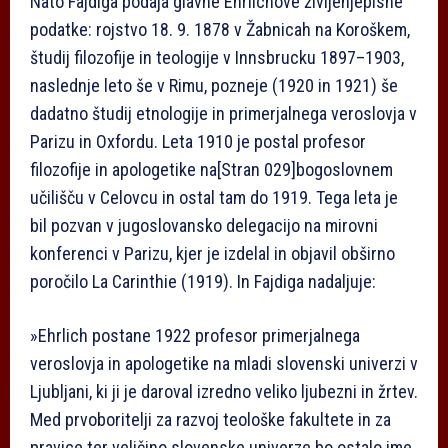
Nato Fajdiga podaja glavne Ehrlichove življenjepisne
podatke: rojstvo 18. 9. 1878 v Žabnicah na Koroškem,
študij filozofije in teologije v Innsbrucku 1897–1903,
naslednje leto še v Rimu, pozneje (1920 in 1921) še
dadatno študij etnologije in primerjalnega veroslovja v
Parizu in Oxfordu. Leta 1910 je postal profesor
filozofije in apologetike na
[Stran 029]
bogoslovnem
učilišču v Celovcu in ostal tam do 1919. Tega leta je
bil pozvan v jugoslovansko delegacijo na mirovni
konferenci v Parizu, kjer je izdelal in objavil obširno
poročilo La Carinthie (1919). In Fajdiga nadaljuje:
»Ehrlich postane 1922 profesor primerjalnega
veroslovja in apologetike na mladi slovenski univerzi v
Ljubljani, ki ji je daroval izredno veliko ljubezni in žrtev.
Med prvoboritelji za razvoj teološke fakultete in za
pravice ter veličino slovenske univerze bo ostalo ime