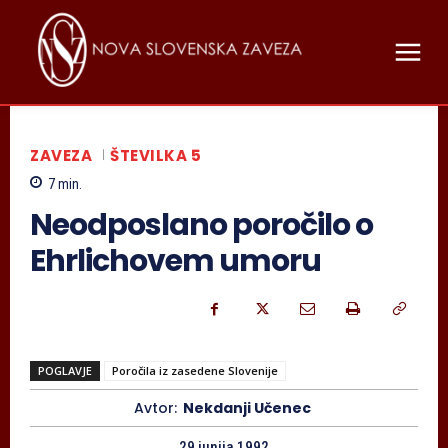
ZAVEZA
ŠTEVILKA 5
7
min.
Neodposlano poročilo o
Ehrlichovem umoru
POGLAVJE
Poročila iz zasedene Slovenije
Avtor:
Nekdanji Učenec
29 junija 1992