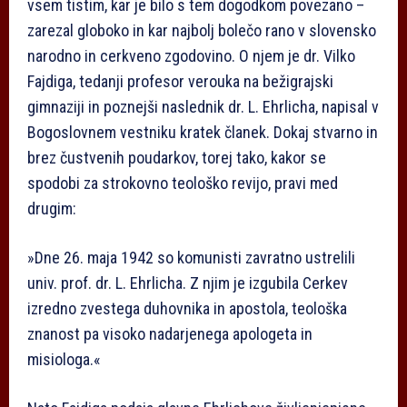
vsem tistim, kar je bilo s tem dogodkom povezano –
zarezal globoko in kar najbolj bolečo rano v slovensko
narodno in cerkveno zgodovino. O njem je dr. Vilko
Fajdiga, tedanji profesor verouka na bežigrajski
gimnaziji in poznejši naslednik dr. L. Ehrlicha, napisal v
Bogoslovnem vestniku kratek članek. Dokaj stvarno in
brez čustvenih poudarkov, torej tako, kakor se
spodobi za strokovno teološko revijo, pravi med
drugim:
»Dne 26. maja 1942 so komunisti zavratno ustrelili
univ. prof. dr. L. Ehrlicha. Z njim je izgubila Cerkev
izredno zvestega duhovnika in apostola, teološka
znanost pa visoko nadarjenega apologeta in
misiologa.«