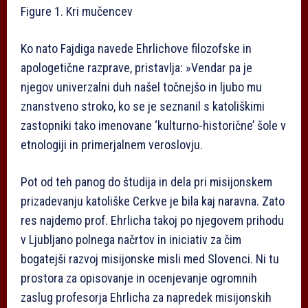
Figure 1. Kri mučencev
Ko nato Fajdiga navede Ehrlichove filozofske in
apologetične razprave, pristavlja: »Vendar pa je
njegov univerzalni duh našel točnejšo in ljubo mu
znanstveno stroko, ko se je seznanil s katoliškimi
zastopniki tako imenovane ‘kulturno-historične’ šole v
etnologiji in primerjalnem veroslovju.
Pot od teh panog do študija in dela pri misijonskem
prizadevanju katoliške Cerkve je bila kaj naravna. Zato
res najdemo prof. Ehrlicha takoj po njegovem prihodu
v Ljubljano polnega načrtov in iniciativ za čim
bogatejši razvoj misijonske misli med Slovenci. Ni tu
prostora za opisovanje in ocenjevanje ogromnih
zaslug profesorja Ehrlicha za napredek misijonskih