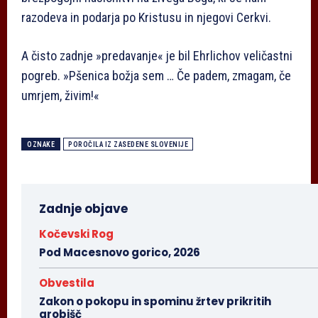
razodeva in podarja po Kristusu in njegovi Cerkvi.
A čisto zadnje »predavanje« je bil Ehrlichov veličastni
pogreb. »Pšenica božja sem … Če padem, zmagam, če
umrjem, živim!«
OZNAKE
POROČILA IZ ZASEDENE SLOVENIJE
Zadnje objave
Kočevski Rog
Pod Macesnovo gorico, 2026
Obvestila
Zakon o pokopu in spominu žrtev prikritih
grobišč