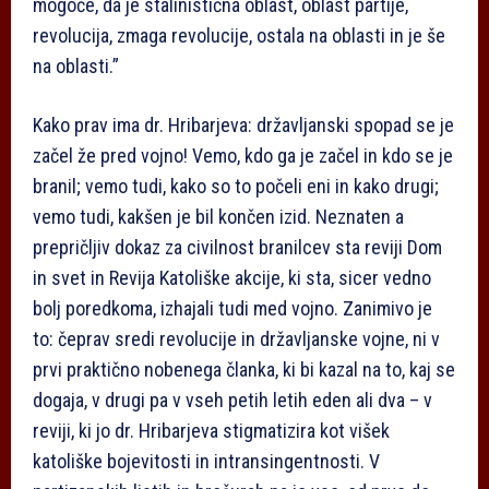
mogoče, da je stalinistična oblast, oblast partije,
revolucija, zmaga revolucije, ostala na oblasti in je še
na oblasti.”
Kako prav ima dr. Hribarjeva: državljanski spopad se je
začel že pred vojno! Vemo, kdo ga je začel in kdo se je
branil; vemo tudi, kako so to počeli eni in kako drugi;
vemo tudi, kakšen je bil končen izid. Neznaten a
prepričljiv dokaz za civilnost branilcev sta reviji Dom
in svet in Revija Katoliške akcije, ki sta, sicer vedno
bolj poredkoma, izhajali tudi med vojno. Zanimivo je
to: čeprav sredi revolucije in državljanske vojne, ni v
prvi praktično nobenega članka, ki bi kazal na to, kaj se
dogaja, v drugi pa v vseh petih letih eden ali dva – v
reviji, ki jo dr. Hribarjeva stigmatizira kot višek
katoliške bojevitosti in intransingentnosti. V