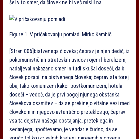
šel v to smer, da človek ne bi več mislil na
Figure 1. V pričakovanju pomladi
Mirko Kambič
[Stran 006]
bistvenega človeka; čeprav je njen dedič, iz
pokomunističnih strateških uvidov rojeni liberalizem,
nadaljeval nakazano smer in tudi skušal doseči, da bi
človek pozabil na bistvenega človeka; čeprav sta torej
oba, tako komunizem kakor postkomunizem, hotela
doseči – vedoč, da je prvi pogoj njunega obstanka
človekova osamitev – da se prekinejo vitalne vezi med
človekom in njegovo avtentično preteklostjo; čeprav
vsa ta dejstva našega obstajanja, preteklega in
sedanjega, upoštevamo, je vendarle čudno, da se
spričo toliko izzivalnih kretenj, narejenih v obsegu