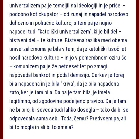
univerzalizem pa je temeljil na ideologiji in je prišel –
podobno kot okupator – od zunaj in napadel narodovo
duhovno in politično kulturo, s tem pa je nujno
napadel tudi “katoliški univerzalizem”, ki je bil del –
bistveni del – te kulture. Bistvena razlika med obema
univerzalizmoma je bila v tem, da je katoliški tisoč let
nosil narodovo kulturo – in jo v pomembnem oziru še
– komunizem pa je že petdeset let po zmagi
napovedal bankrot in podal demisijo. Cerkev je torej
bila napadena in je bila “kriva”, da je bila napadena
zato, ker je tam bila. Da pa je tam bila, je imela
legitimno, od zgodovine podeljeno pravico. Da je tam
ne bi bilo, bi seveda tudi lahko dosegla – tako da bi se
odpovedala sama sebi. Toda, čemu? Predvsem pa, ali
bi to mogla in ali bi to smela?