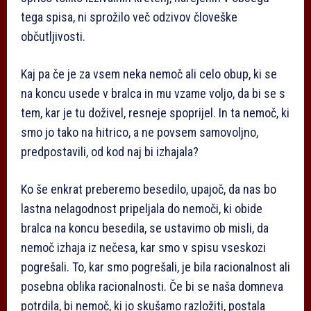
tega spisa, ni sprožilo več odzivov človeške
občutljivosti.
Kaj pa če je za vsem neka nemoč ali celo obup, ki se
na koncu usede v bralca in mu vzame voljo, da bi se s
tem, kar je tu doživel, resneje spoprijel. In ta nemoč, ki
smo jo tako na hitrico, a ne povsem samovoljno,
predpostavili, od kod naj bi izhajala?
Ko še enkrat preberemo besedilo, upajoč, da nas bo
lastna nelagodnost pripeljala do nemoči, ki obide
bralca na koncu besedila, se ustavimo ob misli, da
nemoč izhaja iz nečesa, kar smo v spisu vseskozi
pogrešali. To, kar smo pogrešali, je bila racionalnost ali
posebna oblika racionalnosti. Če bi se naša domneva
potrdila, bi nemoč, ki jo skušamo razložiti, postala