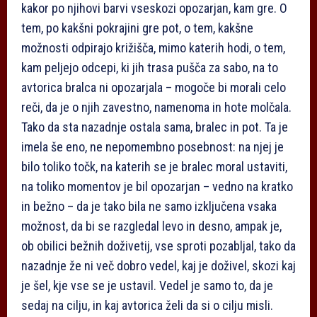
kakor po njihovi barvi vseskozi opozarjan, kam gre. O
tem, po kakšni pokrajini gre pot, o tem, kakšne
možnosti odpirajo križišča, mimo katerih hodi, o tem,
kam peljejo odcepi, ki jih trasa pušča za sabo, na to
avtorica bralca ni opozarjala – mogoče bi morali celo
reči, da je o njih zavestno, namenoma in hote molčala.
Tako da sta nazadnje ostala sama, bralec in pot. Ta je
imela še eno, ne nepomembno posebnost: na njej je
bilo toliko točk, na katerih se je bralec moral ustaviti,
na toliko momentov je bil opozarjan – vedno na kratko
in bežno – da je tako bila ne samo izključena vsaka
možnost, da bi se razgledal levo in desno, ampak je,
ob obilici bežnih doživetij, vse sproti pozabljal, tako da
nazadnje že ni več dobro vedel, kaj je doživel, skozi kaj
je šel, kje vse se je ustavil. Vedel je samo to, da je
sedaj na cilju, in kaj avtorica želi da si o cilju misli.