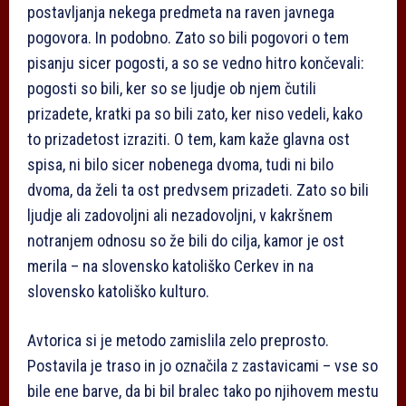
postavljanja nekega predmeta na raven javnega
pogovora. In podobno. Zato so bili pogovori o tem
pisanju sicer pogosti, a so se vedno hitro končevali:
pogosti so bili, ker so se ljudje ob njem čutili
prizadete, kratki pa so bili zato, ker niso vedeli, kako
to prizadetost izraziti. O tem, kam kaže glavna ost
spisa, ni bilo sicer nobenega dvoma, tudi ni bilo
dvoma, da želi ta ost predvsem prizadeti. Zato so bili
ljudje ali zadovoljni ali nezadovoljni, v kakršnem
notranjem odnosu so že bili do cilja, kamor je ost
merila – na slovensko katoliško Cerkev in na
slovensko katoliško kulturo.
Avtorica si je metodo zamislila zelo preprosto.
Postavila je traso in jo označila z zastavicami – vse so
bile ene barve, da bi bil bralec tako po njihovem mestu