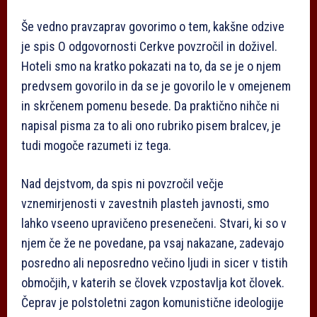
Še vedno pravzaprav govorimo o tem, kakšne odzive
je spis O odgovornosti Cerkve povzročil in doživel.
Hoteli smo na kratko pokazati na to, da se je o njem
predvsem govorilo in da se je govorilo le v omejenem
in skrčenem pomenu besede. Da praktično nihče ni
napisal pisma za to ali ono rubriko pisem bralcev, je
tudi mogoče razumeti iz tega.
Nad dejstvom, da spis ni povzročil večje
vznemirjenosti v zavestnih plasteh javnosti, smo
lahko vseeno upravičeno presenečeni. Stvari, ki so v
njem če že ne povedane, pa vsaj nakazane, zadevajo
posredno ali neposredno večino ljudi in sicer v tistih
območjih, v katerih se človek vzpostavlja kot človek.
Čeprav je polstoletni zagon komunistične ideologije