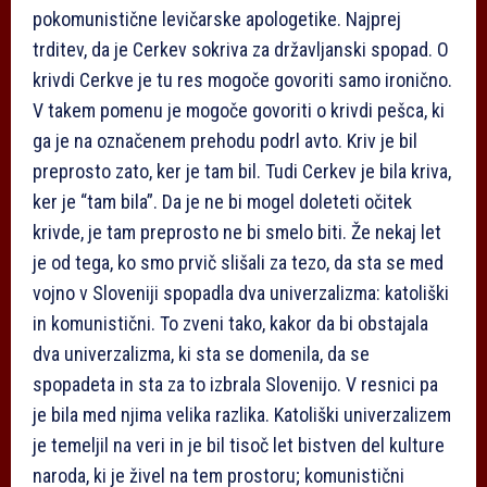
pokomunistične levičarske apologetike. Najprej
trditev, da je Cerkev sokriva za državljanski spopad. O
krivdi Cerkve je tu res mogoče govoriti samo ironično.
V takem pomenu je mogoče govoriti o krivdi pešca, ki
ga je na označenem prehodu podrl avto. Kriv je bil
preprosto zato, ker je tam bil. Tudi Cerkev je bila kriva,
ker je “tam bila”. Da je ne bi mogel doleteti očitek
krivde, je tam preprosto ne bi smelo biti. Že nekaj let
je od tega, ko smo prvič slišali za tezo, da sta se med
vojno v Sloveniji spopadla dva univerzalizma: katoliški
in komunistični. To zveni tako, kakor da bi obstajala
dva univerzalizma, ki sta se domenila, da se
spopadeta in sta za to izbrala Slovenijo. V resnici pa
je bila med njima velika razlika. Katoliški univerzalizem
je temeljil na veri in je bil tisoč let bistven del kulture
naroda, ki je živel na tem prostoru; komunistični