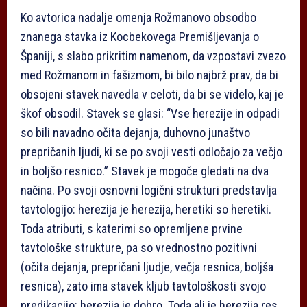
Ko avtorica nadalje omenja Rožmanovo obsodbo
znanega stavka iz Kocbekovega Premišljevanja o
Španiji, s slabo prikritim namenom, da vzpostavi zvezo
med Rožmanom in fašizmom, bi bilo najbrž prav, da bi
obsojeni stavek navedla v celoti, da bi se videlo, kaj je
škof obsodil. Stavek se glasi: “Vse herezije in odpadi
so bili navadno očita dejanja, duhovno junaštvo
prepričanih ljudi, ki se po svoji vesti odločajo za večjo
in boljšo resnico.” Stavek je mogoče gledati na dva
načina. Po svoji osnovni logični strukturi predstavlja
tavtologijo: herezija je herezija, heretiki so heretiki.
Toda atributi, s katerimi so opremljene prvine
tavtološke strukture, pa so vrednostno pozitivni
(očita dejanja, prepričani ljudje, večja resnica, boljša
resnica), zato ima stavek kljub tavtološkosti svojo
predikacijo: herezija je dobro. Toda ali je herezija res