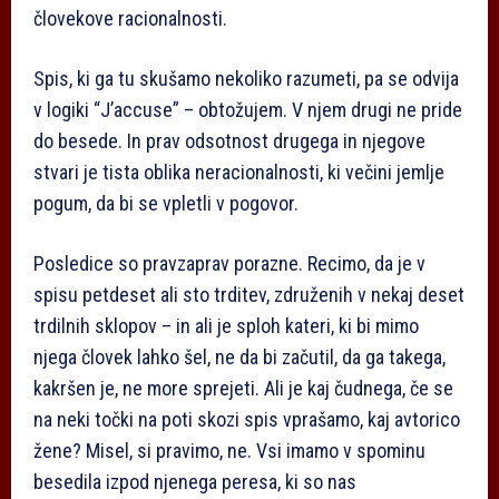
človekove racionalnosti.
Spis, ki ga tu skušamo nekoliko razumeti, pa se odvija
v logiki “J’accuse” – obtožujem. V njem drugi ne pride
do besede. In prav odsotnost drugega in njegove
stvari je tista oblika neracionalnosti, ki večini jemlje
pogum, da bi se vpletli v pogovor.
Posledice so pravzaprav porazne. Recimo, da je v
spisu petdeset ali sto trditev, združenih v nekaj deset
trdilnih sklopov – in ali je sploh kateri, ki bi mimo
njega človek lahko šel, ne da bi začutil, da ga takega,
kakršen je, ne more sprejeti. Ali je kaj čudnega, če se
na neki točki na poti skozi spis vprašamo, kaj avtorico
žene? Misel, si pravimo, ne. Vsi imamo v spominu
besedila izpod njenega peresa, ki so nas