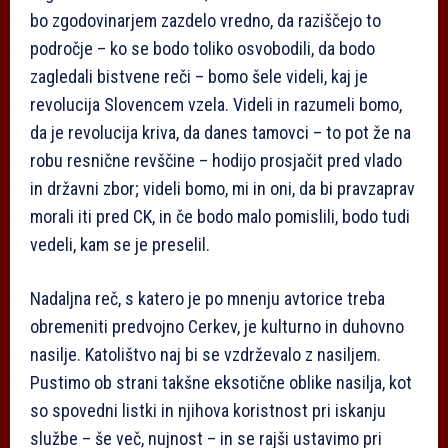
bo zgodovinarjem zazdelo vredno, da raziščejo to
področje – ko se bodo toliko osvobodili, da bodo
zagledali bistvene reči – bomo šele videli, kaj je
revolucija Slovencem vzela. Videli in razumeli bomo,
da je revolucija kriva, da danes tamovci – to pot že na
robu resnične revščine – hodijo prosjačit pred vlado
in državni zbor; videli bomo, mi in oni, da bi pravzaprav
morali iti pred CK, in če bodo malo pomislili, bodo tudi
vedeli, kam se je preselil.
Nadaljna reč, s katero je po mnenju avtorice treba
obremeniti predvojno Cerkev, je kulturno in duhovno
nasilje. Katolištvo naj bi se vzdrževalo z nasiljem.
Pustimo ob strani takšne eksotične oblike nasilja, kot
so spovedni listki in njihova koristnost pri iskanju
službe – še več, nujnost – in se rajši ustavimo pri