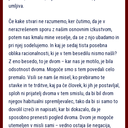
umljiva.
Če kake stvari ne razumemo, ker čutimo, da je v
nerazrešenem sporu z našim osnovnim izkustvom,
potem nas kmalu mine veselje, da se z njo ubadamo in
pri njej sodelujemo. In kaj je sedaj tista posebna
oblika racionalnosti, ki je v tem besedilu nismo našli?
Z eno besedo, to je dvom – kar nas je motilo, je bila
odsotnost dvoma. Mogoče smo s tem povedali celo
premalo. Vsili se nam še misel, ko prebiramo te
stavke in te trditve, kaj pa če človek, ki jih je postavljal,
sploh ni prijatelj dvoma v tem smislu, da bi bil dvom
njegov habitualni spremljevalec, tako da bi si samo to
dovolil izreči in napisati, kar bi dokazalo, da je
sposobno prenesti pogled dvoma. Dvom je mogoče
utemeljen v misli sami – vedno ostaja še negacija,