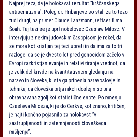
Najprej teza, da je holokavst rezultat “krščanskega
antisemitizma”. Poleg dr. Hribarjeve so stali za to tezo
tudi drugi, na primer Claude Lanzmann, režiser filma
Šoah. Tej tezi se je uprl nobelovec Czeslaw Milosz. V
intervjuju z nekim judovskim časopisom je rekel, da
se mora kot kristjan tej tezi upreti in da ima za to tri
razloge: da se je dvesto let pred genocidom začelo v
Evropi razkristjanjevanje in relativiziranje vrednot; da
je velik del krivde na kvantitativnem gledanju na
naravo in človeka, ki sta ga prinesla naravoslovje in
tehnika; da človeška bitja nikoli doslej niso bila
obravnavana zgolj kot statistične enote. Po mnenju
Czeslawa Milosza, ki je do Cerkve, kot znano, kritičen,
je najti končno pojasnilo za holokavst “v
zastrupljenosti in zatemnjenosti človeškega
mišljenja”.