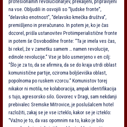
profesionalnih revolucionarjev, prekaljeni, pripravljeni
na vse. Obljudili in osvojili so “ljudske fronte”,
“delavsko enotnost”, “delavsko kmečka društva”,
premišljeno in preračunano. In potem je, ko je čas
dozorel, prišla ustanovitev Protiimperialistične fronte
in potem še Osvobodilne fronte: “Ta je imela ves čas,
bi rekel, že v zametku samem … namen revolucije,
edinole revolucije.” Vse je bilo usmerjeno v en cilj:
“Šlo je za to, da se afirmira, da se do kraja utrdi oblast
komunistične partije, oziroma boljševiška oblast,
popolnoma po ruskem vzorcu.” Komunistov torej
nikakor ni motila, ne kolaboracija, ampak identifikacija
s tujo, agresorsko silo. Govorec v Dragi, sam nekdanji
prebivalec Sremske Mitrovice, je poslušalcem hotel
razložiti, zakaj se je vse izteklo, kakor se je izteklo:
“Važno je to, da vas opomnim na to, kako je bilo