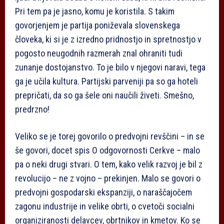
Pri tem pa je jasno, komu je koristila. S takim
govorjenjem je partija poniževala slovenskega
človeka, ki si je z izredno pridnostjo in spretnostjo v
pogosto neugodnih razmerah znal ohraniti tudi
zunanje dostojanstvo. To je bilo v njegovi naravi, tega
ga je učila kultura. Partijski parveniji pa so ga hoteli
prepričati, da so ga šele oni naučili živeti. Smešno,
predrzno!
Veliko se je torej govorilo o predvojni revščini – in se
še govori, docet spis O odgovornosti Cerkve – malo
pa o neki drugi stvari. O tem, kako velik razvoj je bil z
revolucijo – ne z vojno – prekinjen. Malo se govori o
predvojni gospodarski ekspanziji, o naraščajočem
zagonu industrije in velike obrti, o cvetoči socialni
organiziranosti delavcev, obrtnikov in kmetov. Ko se