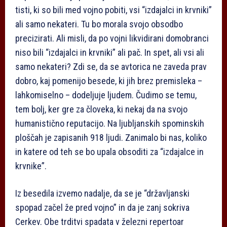
tisti, ki so bili med vojno pobiti, vsi “izdajalci in krvniki”
ali samo nekateri. Tu bo morala svojo obsodbo
precizirati. Ali misli, da po vojni likvidirani domobranci
niso bili “izdajalci in krvniki” ali pač. In spet, ali vsi ali
samo nekateri? Zdi se, da se avtorica ne zaveda prav
dobro, kaj pomenijo besede, ki jih brez premisleka –
lahkomiselno – dodeljuje ljudem. Čudimo se temu,
tem bolj, ker gre za človeka, ki nekaj da na svojo
humanistično reputacijo. Na ljubljanskih spominskih
ploščah je zapisanih 918 ljudi. Zanimalo bi nas, koliko
in katere od teh se bo upala obsoditi za “izdajalce in
krvnike”.
Iz besedila izvemo nadalje, da se je “državljanski
spopad začel že pred vojno” in da je zanj sokriva
Cerkev. Obe trditvi spadata v železni repertoar