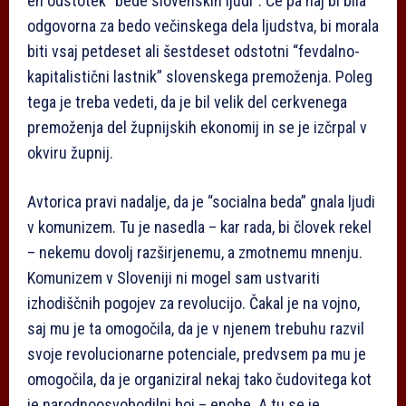
en odstotek “bede slovenskih ljudi”. Če pa naj bi bila
odgovorna za bedo večinskega dela ljudstva, bi morala
biti vsaj petdeset ali šestdeset odstotni “fevdalno-
kapitalistični lastnik” slovenskega premoženja. Poleg
tega je treba vedeti, da je bil velik del cerkvenega
premoženja del župnijskih ekonomij in se je izčrpal v
okviru župnij.
Avtorica pravi nadalje, da je “socialna beda” gnala ljudi
v komunizem. Tu je nasedla – kar rada, bi človek rekel
– nekemu dovolj razširjenemu, a zmotnemu mnenju.
Komunizem v Sloveniji ni mogel sam ustvariti
izhodiščnih pogojev za revolucijo. Čakal je na vojno,
saj mu je ta omogočila, da je v njenem trebuhu razvil
svoje revolucionarne potenciale, predvsem pa mu je
omogočila, da je organiziral nekaj tako čudovitega kot
je narodnoosvobodilni boj – enobe. A tu se je