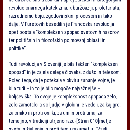
revolucionarnega katekizma: k buržoaziji, proletariatu,
razrednemu boju, zgodovinskim procesom in tako
dalje. V Furetovih besedilih je Francoska revolucija
spet postala “kompleksen spopad svetovnih nazorov
ter političnih in filozofskih pojmovanj oblasti in
politike”.
Tudi revolucija v Sloveniji je bila takšen “kompleksen
spopad” in je zajela celega človeka, z dušo in telesom.
Poleg tega, da je potekala v okviru zunanje vojne, je
bila tudi – in to je bilo mogoče najvažnejše –
boljševiška. To dvoje je kompleksnost spopada zelo,
zelo zamotalo, a so ljudje v globini le vedeli, za kaj gre:
za omiko in proti omiki, za um in proti umu, za
temeljno, v tradiciji utrjeno razu-
[Stran 010]
metje
sveta in življenja in proti temu razumetju. “Vzeli