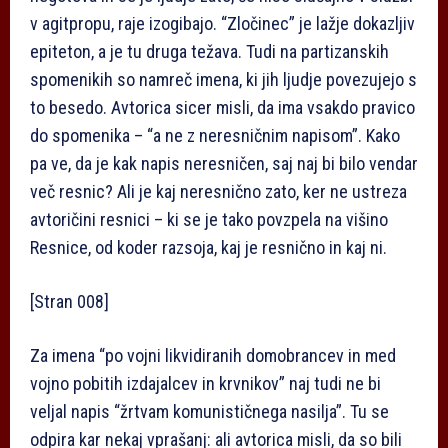
v agitpropu, raje izogibajo. “Zločinec” je lažje dokazljiv
epiteton, a je tu druga težava. Tudi na partizanskih
spomenikih so namreč imena, ki jih ljudje povezujejo s
to besedo. Avtorica sicer misli, da ima vsakdo pravico
do spomenika – “a ne z neresničnim napisom”. Kako
pa ve, da je kak napis neresničen, saj naj bi bilo vendar
več resnic? Ali je kaj neresnično zato, ker ne ustreza
avtoričini resnici – ki se je tako povzpela na višino
Resnice, od koder razsoja, kaj je resnično in kaj ni.
[Stran 008]
Za imena “po vojni likvidiranih domobrancev in med
vojno pobitih izdajalcev in krvnikov” naj tudi ne bi
veljal napis “žrtvam komunističnega nasilja”. Tu se
odpira kar nekaj vprašanj: ali avtorica misli, da so bili