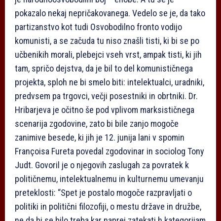
pokazalo nekaj nepričakovanega. Vedelo se je, da tako
partizanstvo kot tudi Osvobodilno fronto vodijo
komunisti, a se začuda tu niso znašli tisti, ki bi se po
učbenikih morali, plebejci vseh vrst, ampak tisti, ki jih
tam, spričo dejstva, da je bil to del komunističnega
projekta, sploh ne bi smelo biti: intelektualci, uradniki,
predvsem pa trgovci, večji posestniki in obrtniki. Dr.
Hribarjeva je očitno še pod vplivom marksističnega
scenarija zgodovine, zato bi bile zanjo mogoče
zanimive besede, ki jih je 12. junija lani v spomin
Françoisa Fureta povedal zgodovinar in sociolog Tony
Judt. Govoril je o njegovih zaslugah za povratek k
političnemu, intelektualnemu in kulturnemu umevanju
preteklosti: “Spet je postalo mogoče razpravljati o
politiki in politični filozofiji, o mestu države in družbe,
ne da bi se bilo treba kar naprej zatekati h kategorijam