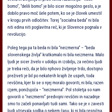
bomo”, “delili bomo” je bilo sicer mogočno geslo, a je
dobilo pravo moč šele potem, ko se je človek umestil
v krogu prvih odločitev. Torej “socialna beda” ni bila
niti edina niti poglavitna reč, ki je Slovence pognala v
revolucijo.
Poleg tega pa ta beda ni bila “neizmerna” – “beda
slovenskega življa” kratkomalo ni bila neizmerna. Malo
ljudi je sicer živelo v udobju in izobilju, za večino ljudi
je treba reči, da je bilo njihovo življenje trdo, dostojno
preživeti je bil po nekaterih krajih že uspeh, toda
revščina, kjer bi se o njej moralo govoriti, ni bila, razen
izjem, ponižujoča – “neizmerna”. Pol stoletja so nam
govorili o “neizmerni” predvojni revščini in nazadnje
smo to začeli ponavljati tudi sami. Tako se je v zavesti
ljudi utrjevala sodba o nekem času, ki ni bila resnična.