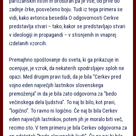
partizanskih listih in brošurah pa je vse, od prve do
zadnje črke, posvečeno boju. Tudi iz tega primera se
vidi, kako avtorica besedila O odgovornosti Cerkve
predstavlja stvari – tako, kakor se predstavljajo stvari
v ideologiji in propagandi – v stisnjenih in vnaprej
izdelanih vzorcih.
Premajhno spoštovanje do sveta, ki ga prikazuje in
ocenjuje, je vzrok, da nekaterih spodrsljajev sploh ne
opazi. Med drugim pravi tudi, da je bila “Cerkev pred
vojno eden največjih lastnikov slovenskega
premoženja” in da je bila zato odgovorna za “bedo
večinskega dela ljudstva”. To naj bi bilo, kot pravi,
“logično”. To ravno ni logično. Če naj bi bila Cerkev
eden največjih lastnikov, potem jih je moralo biti več,
recimo sto. V tem primeru je bila Cerkev odgovorna za