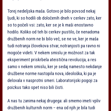
Torej nedeljska maša. Gotovo je bilo povsod nekaj
ljudi, ki so hodili ob določenih dneh v cerkev zato, ker
so to počeli vsi: zato, ker se je k maši enostavno
hodilo. Koliko od teh bi cerkev pustilo, če nenadoma
družbenih norm ne bi bilo več, se ne ve, ker je maša
tudi notranja človekova stvar, notranjosti pa ravno ni
mogoče videti. V nekem smislu je možnost za tak
eksperiment priskrbela ateistična revolucija, a res
samo v nekem smislu, ker je sedaj namesto nekdanje
družbene norme nastopila nova, ideološka, ki pa je
delovala v nasprotni smeri. Laboratorijski pogoji za
poizkus tako spet niso bili čisti.
A nas tu zanima nekaj drugega: ali smemo imeti vpliv
družbenih kulturnih norm – ena od njih je bila tudi