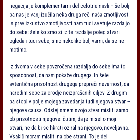
negacija je komplementarni del celotne misli – še bolj
pa nas je vanj izučila neka druga reč: naša zmotljivost.
In prav izkustvo zmotljivosti nam tudi svetuje razdaljo
do sebe: šele ko smo si iz te razdalje poleg stvari
ogledali tudi sebe, smo nekoliko bolj varni, da se ne
motimo.
Iz dvoma v sebe povzročena razdalja do sebe ima to
sposobnost, da nam pokaže drugega. In šele
avtentična prisotnost drugega prepreči nevarnost, da
naredim sebe za orodje neizprašanih ciljev. Z drugim
pa stopi v polje mojega zavedanja tudi njegova stvar –
njegova causa. Odslej smem svojo stvar misliti samo
ob prisotnosti njegove: čutim, da je misel o moji
stvari, ne da bi se hkrati oziral na njegovo, neveljavna.
Vsakič moram misliti na obe strani. To je del