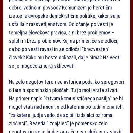
dobro, vedno in povsod? Komunizem je heretični
izstop iz evropske demokratične politike, kakor se je
ustalila z razsvetljenstvom. Odločanje po vesti je
temeljna človekova pravica, a ni brez problemov –
sploh ni brez problemov. Kaj na primer, če se odloči,
da bo po vesti ravnal in se odločal “brezvesten”
človek? Kako mu boste dokazali, da je nima? Na vest
se je mogoče zmeraj sklicevati.
Na zelo negotov teren se avtorica poda, ko spregovori
o farnih spominskih ploščah. Tu jo moti vrsta stvari.
Na primer napis “žrtvam komunističnega nasilja” ne bi
mogel stati nad imeni, med katerimi so tudi imena teh,
“za katere ljudje vedo, da so bili izdajalci oziroma
zločinci”. Beseda “izdajalec” je pomensko zelo
negotova in se je ljudje zato, če niso slučajno v službi