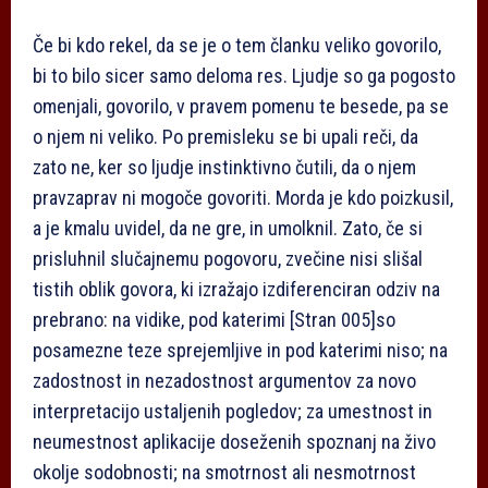
Če bi kdo rekel, da se je o tem članku veliko govorilo,
bi to bilo sicer samo deloma res. Ljudje so ga pogosto
omenjali, govorilo, v pravem pomenu te besede, pa se
o njem ni veliko. Po premisleku se bi upali reči, da
zato ne, ker so ljudje instinktivno čutili, da o njem
pravzaprav ni mogoče govoriti. Morda je kdo poizkusil,
a je kmalu uvidel, da ne gre, in umolknil. Zato, če si
prisluhnil slučajnemu pogovoru, zvečine nisi slišal
tistih oblik govora, ki izražajo izdiferenciran odziv na
prebrano: na vidike, pod katerimi
[Stran 005]
so
posamezne teze sprejemljive in pod katerimi niso; na
zadostnost in nezadostnost argumentov za novo
interpretacijo ustaljenih pogledov; za umestnost in
neumestnost aplikacije doseženih spoznanj na živo
okolje sodobnosti; na smotrnost ali nesmotrnost