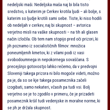
nedeljski maši. Nedeljska maša naj bi bila tisto
sredstvo, s katerim je Cerkev krotila ljudi – ali bolje, s
katerim so ljudje krotili sami sebe. Tiste, ki niso hodili
ob nedeljah v cerkev, naj bi skupnost – avtorica
verjetno misli na vaške skupnosti – na tih ali glasen
način izločila. Ob tem nam stopijo pred oči prizori, ki
jih poznamo iz socialističnih filmov: množica
poneumljenih kmetov, ki z vilami podi iz vasi
svobodoumnega in nepokornega sovaščana. S
precejšnjo gotovostjo lahko rečemo, da v predvojni
Sloveniji takega prizora ni bilo mogoče videti, možno
pa je, da so se kje takega posameznika začeli
izogibati, samo nekateri, včasih pa tudi vsi. Bolj
verjetno se je to zgodilo v primeru, če je prizadeti
posameznik kršil tudi vedenjske in moralne norme, ki
se jih je držala skupnost.