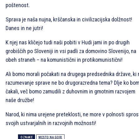
poštenost.
Sprava je naša nujna, krščanska in civilizacijska dolžnost!
Danes in ne jutri!
K njej nas kličejo tudi naši pobiti v Hudi jami in po drugih
grobiščih po Sloveniji in vsi padli za domovino Slovenijo, na
obeh straneh – na komunistični in protikomunistični!
Ali bomo morali počakati na drugega predsednika države, ki
razumevanje sprave ne bo drugorazredna tema? Dlje ko bo
čakali, več bomo zamudili z duhovnim in gmotnim razvojem
naše družbe!
Narod, ki nima urejene preteklosti, ne more v polnosti sprost
svojih ustvarjalnih in razvojnih možnosti!
OZNAKE
MESTO NA GORI