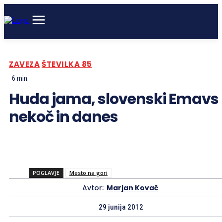
ZAVEZA
ŠTEVILKA 85
6
min.
Huda jama, slovenski Emavs
nekoč in danes
POGLAVJE
Mesto na gori
Avtor:
Marjan Kovač
29 junija 2012