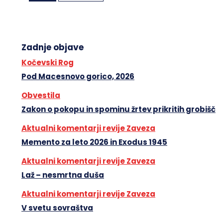
Zadnje objave
Kočevski Rog
Pod Macesnovo gorico, 2026
Obvestila
Zakon o pokopu in spominu žrtev prikritih grobišč
Aktualni komentarji revije Zaveza
Memento za leto 2026 in Exodus 1945
Aktualni komentarji revije Zaveza
Laž – nesmrtna duša
Aktualni komentarji revije Zaveza
V svetu sovraštva