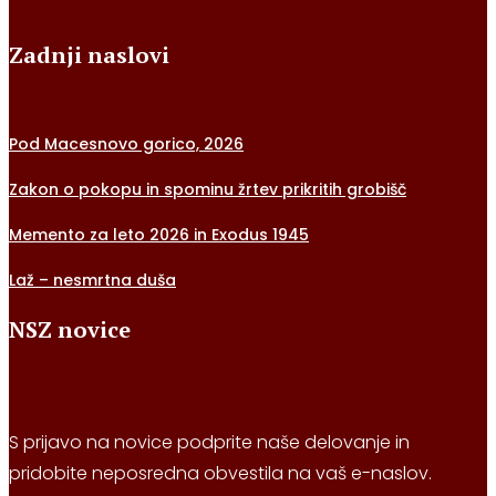
Zadnji naslovi
Pod Macesnovo gorico, 2026
Zakon o pokopu in spominu žrtev prikritih grobišč
Memento za leto 2026 in Exodus 1945
Laž – nesmrtna duša
NSZ novice
S prijavo na novice podprite naše delovanje in
pridobite neposredna obvestila na vaš e-naslov.