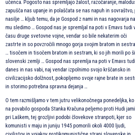
učenca. Pogosto nas spremljajo žalost, razočaranje, maloduš
zapušča nas upanje in polaščata se nas napuh in sovraštvo,
nasilje … kljub temu, da je Gospod z nami in nas nagovarja na
mu sledimo … Gospod nas je spremljal na poti v Emavs tudi 
času druge svetovne vojne, vendar so bile nekaterim oči
zastrte in so povzročili mnogo gorja svojim bratom in sestr
… tisočem in tisočem bratom in sestram, ki so jih morili po ši
slovenski zemlji … Gospod nas spremlja na poti v Emavs tud
danes in nas vabi, naj vendar izpolnimo svojo krščansko in
civilizacijsko dolžnost, pokopljemo svoje rajne brate in sest
in storimo potrebna spravna dejanja …
O tem razmišljamo v tem jutru velikonočnega ponedeljka, ko
na povabilo gospoda Stanka Kračuna peljemo proti Hudi jami
pri Laškem, tej grozljivi podobi človekove stranpoti, kjer so
komunisti v maju in juniju 1945 pomorili okoli 4000 ljudi,
civilistov in vojakov protikomunistične strani slovenske in