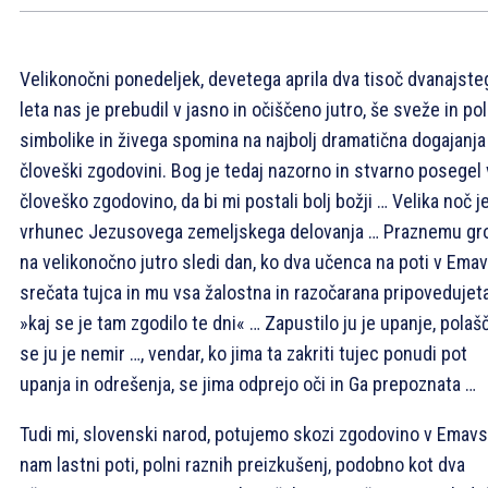
Velikonočni ponedeljek, devetega aprila dva tisoč dvanajste
leta nas je prebudil v jasno in očiščeno jutro, še sveže in po
simbolike in živega spomina na najbolj dramatična dogajanja
človeški zgodovini. Bog je tedaj nazorno in stvarno posegel 
človeško zgodovino, da bi mi postali bolj božji … Velika noč j
vrhunec Jezusovega zemeljskega delovanja … Praznemu gr
na velikonočno jutro sledi dan, ko dva učenca na poti v Ema
srečata tujca in mu vsa žalostna in razočarana pripovedujet
»kaj se je tam zgodilo te dni« … Zapustilo ju je upanje, polaš
se ju je nemir …, vendar, ko jima ta zakriti tujec ponudi pot
upanja in odrešenja, se jima odprejo oči in Ga prepoznata …
Tudi mi, slovenski narod, potujemo skozi zgodovino v Emavs
nam lastni poti, polni raznih preizkušenj, podobno kot dva