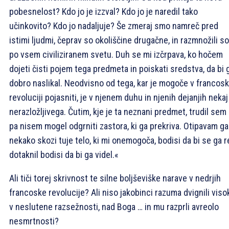
pobesnelost? Kdo jo je izzval? Kdo jo je naredil tako
učinkovito? Kdo jo nadaljuje? Še zmeraj smo namreč pred
istimi ljudmi, čeprav so okoliščine drugačne, in razmnožili s
po vsem civiliziranem svetu. Duh se mi izčrpava, ko hočem
dojeti čisti pojem tega predmeta in poiskati sredstva, da bi 
dobro naslikal. Neodvisno od tega, kar je mogoče v francosk
revoluciji pojasniti, je v njenem duhu in njenih dejanjih nekaj
nerazložljivega. Čutim, kje je ta neznani predmet, trudil sem 
pa nisem mogel odgrniti zastora, ki ga prekriva. Otipavam ga
nekako skozi tuje telo, ki mi onemogoča, bodisi da bi se ga r
dotaknil bodisi da bi ga videl.«
Ali tiči torej skrivnost te silne boljševiške narave v nedrjih
francoske revolucije? Ali niso jakobinci razuma dvignili viso
v neslutene razsežnosti, nad Boga … in mu razprli avreolo
nesmrtnosti?