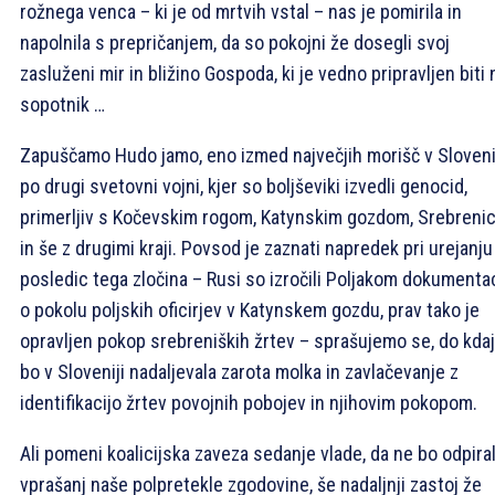
rožnega venca – ki je od mrtvih vstal – nas je pomirila in
napolnila s prepričanjem, da so pokojni že dosegli svoj
zasluženi mir in bližino Gospoda, ki je vedno pripravljen biti 
sopotnik …
Zapuščamo Hudo jamo, eno izmed največjih morišč v Sloveni
po drugi svetovni vojni, kjer so boljševiki izvedli genocid,
primerljiv s Kočevskim rogom, Katynskim gozdom, Srebreni
in še z drugimi kraji. Povsod je zaznati napredek pri urejanju
posledic tega zločina – Rusi so izročili Poljakom dokumenta
o pokolu poljskih oficirjev v Katynskem gozdu, prav tako je
opravljen pokop srebreniških žrtev – sprašujemo se, do kda
bo v Sloveniji nadaljevala zarota molka in zavlačevanje z
identifikacijo žrtev povojnih pobojev in njihovim pokopom.
Ali pomeni koalicijska zaveza sedanje vlade, da ne bo odpira
vprašanj naše polpretekle zgodovine, še nadaljnji zastoj že