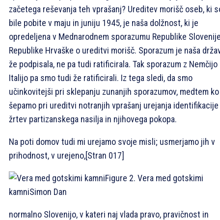
začetega reševanja teh vprašanj? Ureditev morišč oseb, ki s
bile pobite v maju in juniju 1945, je naša dolžnost, ki je
opredeljena v Mednarodnem sporazumu Republike Slovenije
Republike Hrvaške o ureditvi morišč. Sporazum je naša drža
že podpisala, ne pa tudi ratificirala. Tak sporazum z Nemčijo 
Italijo pa smo tudi že ratificirali. Iz tega sledi, da smo
učinkovitejši pri sklepanju zunanjih sporazumov, medtem ko
šepamo pri ureditvi notranjih vprašanj urejanja identifikacije
žrtev partizanskega nasilja in njihovega pokopa.
Na poti domov tudi mi urejamo svoje misli; usmerjamo jih v
prihodnost, v urejeno,
[Stran 017]
Figure 2. Vera med gotskimi
kamni
Simon Dan
normalno Slovenijo, v kateri naj vlada pravo, pravičnost in