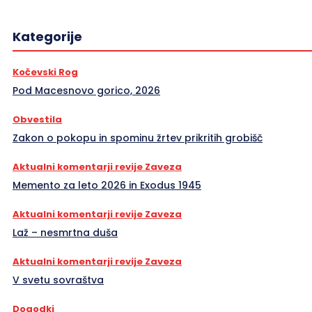
Kategorije
Kočevski Rog
Pod Macesnovo gorico, 2026
Obvestila
Zakon o pokopu in spominu žrtev prikritih grobišč
Aktualni komentarji revije Zaveza
Memento za leto 2026 in Exodus 1945
Aktualni komentarji revije Zaveza
Laž – nesmrtna duša
Aktualni komentarji revije Zaveza
V svetu sovraštva
Dogodki