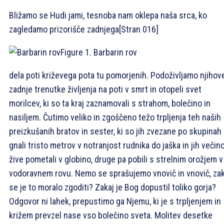
Bližamo se Hudi jami, tesnoba nam oklepa naša srca, ko
zagledamo prizorišče zadnjega
[Stran 016]
Figure 1. Barbarin rov
dela poti križevega pota tu pomorjenih. Podoživljamo njihov
zadnje trenutke življenja na poti v smrt in otopeli svet
morilcev, ki so ta kraj zaznamovali s strahom, bolečino in
nasiljem. Čutimo veliko in zgoščeno težo trpljenja teh naših
preizkušanih bratov in sester, ki so jih zvezane po skupinah
gnali tristo metrov v notranjost rudnika do jaška in jih večin
žive pometali v globino, druge pa pobili s strelnim orožjem v
vodoravnem rovu. Nemo se sprašujemo vnovič in vnovič, zak
se je to moralo zgoditi? Zakaj je Bog dopustil toliko gorja?
Odgovor ni lahek, prepustimo ga Njemu, ki je s trpljenjem in
križem prevzel nase vso bolečino sveta. Molitev desetke