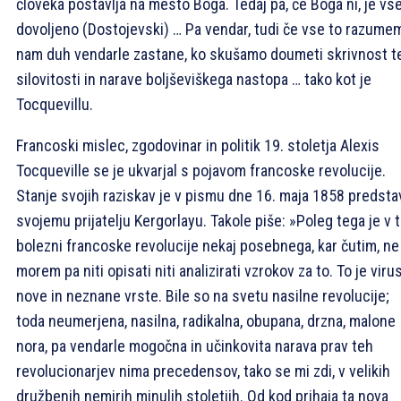
človeka postavlja na mesto Boga. Tedaj pa, če Boga ni, je vs
dovoljeno (Dostojevski) … Pa vendar, tudi če vse to razume
nam duh vendarle zastane, ko skušamo doumeti skrivnost t
silovitosti in narave boljševiškega nastopa … tako kot je
Tocquevillu.
Francoski mislec, zgodovinar in politik 19. stoletja Alexis
Tocqueville se je ukvarjal s pojavom francoske revolucije.
Stanje svojih raziskav je v pismu dne 16. maja 1858 predstav
svojemu prijatelju Kergorlayu. Takole piše: »Poleg tega je v t
bolezni francoske revolucije nekaj posebnega, kar čutim, ne
morem pa niti opisati niti analizirati vzrokov za to. To je viru
nove in neznane vrste. Bile so na svetu nasilne revolucije;
toda neumerjena, nasilna, radikalna, obupana, drzna, malone
nora, pa vendarle mogočna in učinkovita narava prav teh
revolucionarjev nima precedensov, tako se mi zdi, v velikih
družbenih nemirih minulih stoletjih. Od kod prihaja ta nova