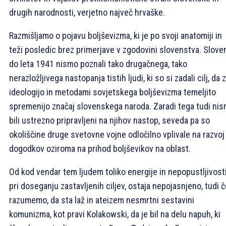
drugih narodnosti, verjetno največ hrvaške.
Razmišljamo o pojavu boljševizma, ki je po svoji anatomiji in
teži posledic brez primerjave v zgodovini slovenstva. Slove
do leta 1941 nismo poznali tako drugačnega, tako
nerazložljivega nastopanja tistih ljudi, ki so si zadali cilj, da z
ideologijo in metodami sovjetskega boljševizma temeljito
spremenijo značaj slovenskega naroda. Zaradi tega tudi ni
bili ustrezno pripravljeni na njihov nastop, seveda pa so
okoliščine druge svetovne vojne odločilno vplivale na razvoj
dogodkov oziroma na prihod boljševikov na oblast.
Od kod vendar tem ljudem toliko energije in nepopustljivost
pri doseganju zastavljenih ciljev, ostaja nepojasnjeno, tudi 
razumemo, da sta laž in ateizem nesmrtni sestavini
komunizma, kot pravi Kolakowski, da je bil na delu napuh, ki