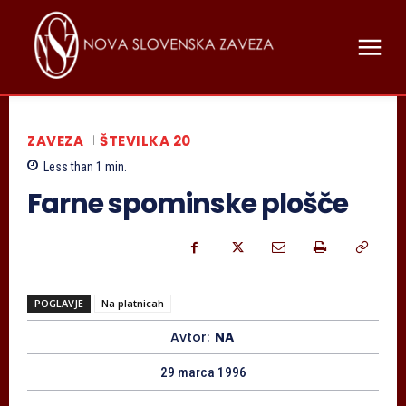
ZAVEZA
ŠTEVILKA 20
Less than 1
min.
Farne spominske plošče
POGLAVJE
Na platnicah
Avtor:
NA
29 marca 1996