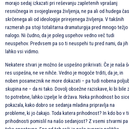
morajo sedaj izkazati pri reševanju zapletenih vprašanj
resničnega in svojeglavega življenja, ne pa ali od hudega ča
skrčenega ali od ideologije prirejenega življenja. V takšnih
razmerah pa stoji totalitarna dramaturgija pred mnogo težjo
nalogo. Ni čudno, da je poleg uspehov vedno več tudi
neuspehov. Predvsem pa so ti neuspehi tu pred nami, da jih
lahko vsi vidimo.
Nekatere stvari je možno še uspešno prikrivati. Če je naša š
res uspešna, ne ve nihče. Vedno je mogoče trditi, da je, in
noben posameznik ne more dokazati – pa tudi nobena polju
skupina ne – da ni tako. Dovolj obsežne raziskave, ki bi bile 
to potrebne, lahko izpelje le država. Neka prihodnost bo sic
pokazala, kako dobro se sedanja mladina pripravlja na
probleme, ki jo čakajo. Toda katera prihodnost? In kdo bo v ti
prihodnosti pomislil na našo sedanjost? Z vsemi stvarmi pa 