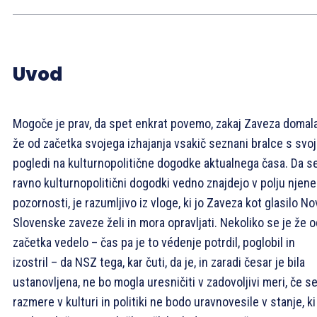
Uvod
Mogoče je prav, da spet enkrat povemo, zakaj Zaveza domal
že od začetka svojega izhajanja vsakič seznani bralce s svoj
pogledi na kulturnopolitične dogodke aktualnega časa. Da s
ravno kulturnopolitični dogodki vedno znajdejo v polju njene
pozornosti, je razumljivo iz vloge, ki jo Zaveza kot glasilo N
Slovenske zaveze želi in mora opravljati. Nekoliko se je že o
začetka vedelo – čas pa je to védenje potrdil, poglobil in
izostril – da NSZ tega, kar čuti, da je, in zaradi česar je bila
ustanovljena, ne bo mogla uresničiti v zadovoljivi meri, če s
razmere v kulturi in politiki ne bodo uravnovesile v stanje, ki