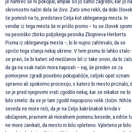
je namreč še ni pokopal, ampak so jo samo zagrebli, kar jo n
skrivnostni način dela še živo. Zato smo rekli, da dobi človek
če pomisli na to, predstavo Celja kot obleganega mesta. In
vendar iz tega mesta še ni prišlo pismo – tu se človek spom
na pesniško zbirko poljskega pesnika Zbignieva Herberta
Pisma iz obleganega mesta –, ki bi nujno zahtevalo, da se
spričo tega stanja nekaj ukrene. V tem pismu bi lahko stalo 
se pravi, če bi kateri od meščanov bil iz take snovi, da bi začu
da ga na vsak način mora napisati – naj, še preden se za
pomorjene zgradi posebno pokopališče, celjski opat oznani
spravno ali spokorno procesijo, s katero bi mesto priznalo, 
se je pred njegovimi vrati zgodilo nekaj, kar se nikakor ne bi
bilo smelo: da se je tam zgodil nepopisno velik zločin. Nihče
seveda ne more reči, da je na Celju kakršnakoli krivda v
običajnem, pravnem ali moralnem pomenu besede, a nihče t
ne more zanikati, da mesto ni bilo vpleteno. Vpleteno je bilo