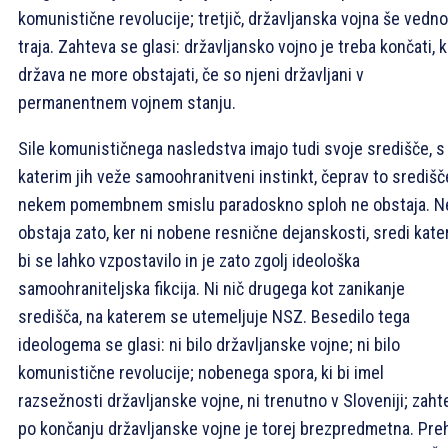
komunistične revolucije; tretjič, državljanska vojna še vedno
traja. Zahteva se glasi: državljansko vojno je treba končati, 
država ne more obstajati, če so njeni državljani v
permanentnem vojnem stanju.
Sile komunističnega nasledstva imajo tudi svoje središče, s
katerim jih veže samoohranitveni instinkt, čeprav to središč
nekem pomembnem smislu paradoskno sploh ne obstaja. N
obstaja zato, ker ni nobene resnične dejanskosti, sredi kate
bi se lahko vzpostavilo in je zato zgolj ideološka
samoohraniteljska fikcija. Ni nič drugega kot zanikanje
središča, na katerem se utemeljuje NSZ. Besedilo tega
ideologema se glasi: ni bilo državljanske vojne; ni bilo
komunistične revolucije; nobenega spora, ki bi imel
razsežnosti državljanske vojne, ni trenutno v Sloveniji; zaht
po končanju državljanske vojne je torej brezpredmetna. Pre