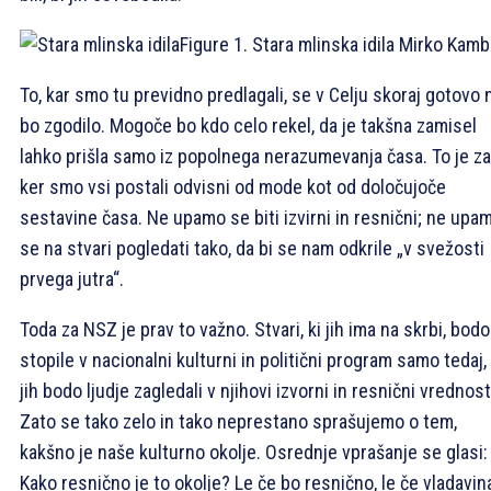
Figure 1. Stara mlinska idila
Mirko Kamb
To, kar smo tu previdno predlagali, se v Celju skoraj gotovo 
bo zgodilo. Mogoče bo kdo celo rekel, da je takšna zamisel
lahko prišla samo iz popolnega nerazumevanja časa. To je za
ker smo vsi postali odvisni od mode kot od določujoče
sestavine časa. Ne upamo se biti izvirni in resnični; ne upa
se na stvari pogledati tako, da bi se nam odkrile „v svežosti
prvega jutra“.
Toda za NSZ je prav to važno. Stvari, ki jih ima na skrbi, bodo
stopile v nacionalni kulturni in politični program samo tedaj,
jih bodo ljudje zagledali v njihovi izvorni in resnični vrednost
Zato se tako zelo in tako neprestano sprašujemo o tem,
kakšno je naše kulturno okolje. Osrednje vprašanje se glasi:
Kako resnično je to okolje? Le če bo resnično, le če vladavin