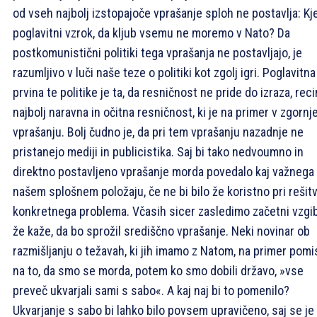
od vseh najbolj izstopajoče vprašanje sploh ne postavlja: Kje
poglavitni vzrok, da kljub vsemu ne moremo v Nato? Da
postkomunistični politiki tega vprašanja ne postavljajo, je
razumljivo v luči naše teze o politiki kot zgolj igri. Poglavitna
prvina te politike je ta, da resničnost ne pride do izraza, rec
najbolj naravna in očitna resničnost, ki je na primer v zgorn
vprašanju. Bolj čudno je, da pri tem vprašanju nazadnje ne
pristanejo mediji in publicistika. Saj bi tako nedvoumno in
direktno postavljeno vprašanje morda povedalo kaj važnega
našem splošnem položaju, če ne bi bilo že koristno pri rešitv
konkretnega problema. Včasih sicer zasledimo začetni vzgib
že kaže, da bo sprožil središčno vprašanje. Neki novinar ob
razmišljanju o težavah, ki jih imamo z Natom, na primer pomis
na to, da smo se morda, potem ko smo dobili državo, »vse
preveč ukvarjali sami s sabo«. A kaj naj bi to pomenilo?
Ukvarjanje s sabo bi lahko bilo povsem upravičeno, saj se je