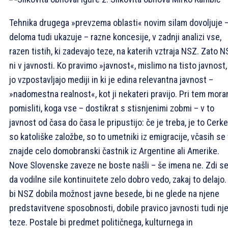
Tehnika drugega »prevzema oblasti« novim silam dovoljuje 
deloma tudi ukazuje – razne koncesije, v zadnji analizi vse,
razen tistih, ki zadevajo teze, na katerih vztraja NSZ. Zato 
ni v javnosti. Ko pravimo »javnost«, mislimo na tisto javnost,
jo vzpostavljajo mediji in ki je edina relevantna javnost –
»nadomestna realnost«, kot ji nekateri pravijo. Pri tem mor
pomisliti, koga vse – dostikrat s stisnjenimi zobmi – v to
javnost od časa do časa le pripustijo: če je treba, je to Cerke
so katoliške založbe, so to umetniki iz emigracije, včasih se
znajde celo domobranski častnik iz Argentine ali Amerike.
Nove Slovenske zaveze ne boste našli – še imena ne. Zdi se
da vodilne sile kontinuitete zelo dobro vedo, zakaj to delajo.
bi NSZ dobila možnost javne besede, bi ne glede na njene
predstavitvene sposobnosti, dobile pravico javnosti tudi nj
teze. Postale bi predmet političnega, kulturnega in