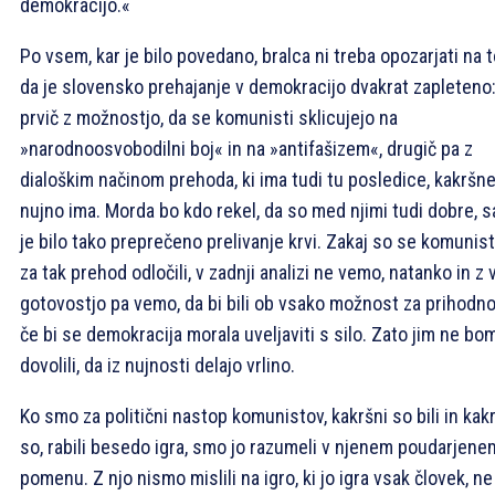
demokracijo.«
Po vsem, kar je bilo povedano, bralca ni treba opozarjati na t
da je slovensko prehajanje v demokracijo dvakrat zapleteno
prvič z možnostjo, da se komunisti sklicujejo na
»narodnoosvobodilni boj« in na »antifašizem«, drugič pa z
dialoškim načinom prehoda, ki ima tudi tu posledice, kakršn
nujno ima. Morda bo kdo rekel, da so med njimi tudi dobre, s
je bilo tako preprečeno prelivanje krvi. Zakaj so se komunist
za tak prehod odločili, v zadnji analizi ne vemo, natanko in z 
gotovostjo pa vemo, da bi bili ob vsako možnost za prihodno
če bi se demokracija morala uveljaviti s silo. Zato jim ne bo
dovolili, da iz nujnosti delajo vrlino.
Ko smo za politični nastop komunistov, kakršni so bili in kak
so, rabili besedo igra, smo jo razumeli v njenem poudarjene
pomenu. Z njo nismo mislili na igro, ki jo igra vsak človek, ne