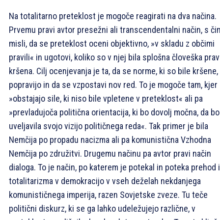
Na totalitarno preteklost je mogoče reagirati na dva načina.
Prvemu pravi avtor presežni ali transcendentalni način, s či
misli, da se preteklost oceni objektivno, »v skladu z občimi
pravili« in ugotovi, koliko so v njej bila splošna človeška prav
kršena. Cilj ocenjevanja je ta, da se norme, ki so bile kršene,
popravijo in da se vzpostavi nov red. To je mogoče tam, kjer
»obstajajo sile, ki niso bile vpletene v preteklost« ali pa
»prevladujoča politična orientacija, ki bo dovolj močna, da bo
uveljavila svojo vizijo političnega reda«. Tak primer je bila
Nemčija po propadu nacizma ali pa komunistična Vzhodna
Nemčija po združitvi. Drugemu načinu pa avtor pravi način
dialoga. To je način, po katerem je potekal in poteka prehod 
totalitarizma v demokracijo v vseh deželah nekdanjega
komunističnega imperija, razen Sovjetske zveze. Tu teče
politični diskurz, ki se ga lahko udeležujejo različne, v