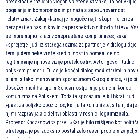
preteklost v različnih vlogah vpletene stranke. Ta pot vključ
pogajanja in kompromise in prinaša s sabo »nevarnost
relativizma«. Zakaj »komaj je mogoče najti skupni teren za
perspektivo nasilnikov in za perspektivo njihovih žrtev«. Vs
se mora nujno izteči v »neprestane kompromise«, zakaj
»sprejetje ljudi iz starega režima za partnerje v dialogu daje
tem ljudem neke vrste kredibilnost in pomeni delno
legitimiranje njihove vizije preteklosti«. Avtor govori tudi o
poljskem primeru. Tu se je končal dialog med starimi in novi
silami s tako imenovanim sporazumom Okrogle mize, ki je bi
dosežen med Partijo in Solidarnostjo in je pomenil konec
komunizma na Poljskem. Toda ta sporazum je bil hkrati tudi
»past za poljsko opozicijo«, ker je ta komuniste, s tem, da je
njimi razpravljala o delitvi oblasti, v resnici legitimizirala.
Profesor Koczanowicz pravi: »Kar je bilo mišljeno kot politič
strategija, je paradoksno postal zelo resen problem za polj