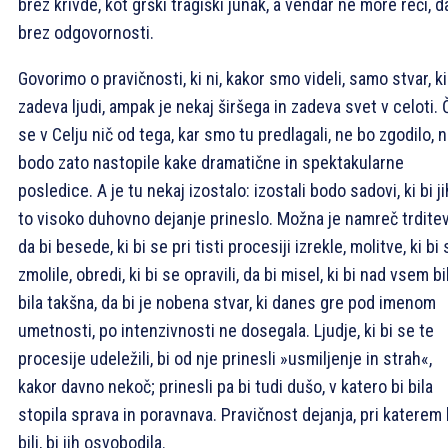
brez krivde, kot grški tragiški junak, a vendar ne more reči, d
brez odgovornosti.
Govorimo o pravičnosti, ki ni, kakor smo videli, samo stvar, ki
zadeva ljudi, ampak je nekaj širšega in zadeva svet v celoti. 
se v Celju nič od tega, kar smo tu predlagali, ne bo zgodilo, 
bodo zato nastopile kake dramatične in spektakularne
posledice. A je tu nekaj izostalo: izostali bodo sadovi, ki bi ji
to visoko duhovno dejanje prineslo. Možna je namreč trditev
da bi besede, ki bi se pri tisti procesiji izrekle, molitve, ki bi
zmolile, obredi, ki bi se opravili, da bi misel, ki bi nad vsem bi
bila takšna, da bi je nobena stvar, ki danes gre pod imenom
umetnosti, po intenzivnosti ne dosegala. Ljudje, ki bi se te
procesije udeležili, bi od nje prinesli »usmiljenje in strah«,
kakor davno nekoč; prinesli pa bi tudi dušo, v katero bi bila
stopila sprava in poravnava. Pravičnost dejanja, pri katerem 
bili, bi jih osvobodila.