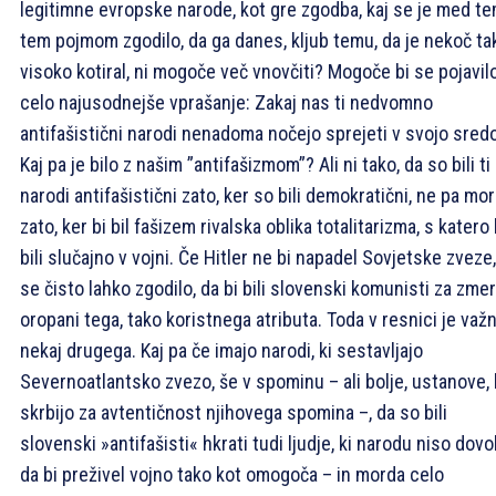
legitimne evropske narode, kot gre zgodba, kaj se je med t
tem pojmom zgodilo, da ga danes, kljub temu, da je nekoč ta
visoko kotiral, ni mogoče več vnovčiti? Mogoče bi se pojavil
celo najusodnejše vprašanje: Zakaj nas ti nedvomno
antifašistični narodi nenadoma nočejo sprejeti v svojo sred
Kaj pa je bilo z našim ”antifašizmom”? Ali ni tako, da so bili ti
narodi antifašistični zato, ker so bili demokratični, ne pa mo
zato, ker bi bil fašizem rivalska oblika totalitarizma, s katero 
bili slučajno v vojni. Če Hitler ne bi napadel Sovjetske zveze,
se čisto lahko zgodilo, da bi bili slovenski komunisti za zm
oropani tega, tako koristnega atributa. Toda v resnici je važ
nekaj drugega. Kaj pa če imajo narodi, ki sestavljajo
Severnoatlantsko zvezo, še v spominu – ali bolje, ustanove, 
skrbijo za avtentičnost njihovega spomina –, da so bili
slovenski »antifašisti« hkrati tudi ljudje, ki narodu niso dovoli
da bi preživel vojno tako kot omogoča – in morda celo