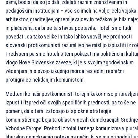
sami, bodisi da so jo dali izdelati raznim znanstvenim in
pedagoškim institucijam – vse so imeli na voljo, cela vojska
arhitektov, graditeljev, opremljevalcev in težakov je bila naje
in plačevana, da bi se ta stavba postavila. Hoteli smo tudi
povedati, da tako velike in tako lahko vnovčljive prednosti
slovenski protikomunisti razumljivo ne mislijo izpustiti iz ro
Predvsem pa smo hoteli s tem pokazati na politično in kultu
vlogo Nove Slovenske zaveze, ki je s svojim zgodovinskim
védenjem in s svojo izkušnjo morda res edini resnični
protiigralec nekdanjim komunistom.
Medtem ko naši postkomunisti torej nikakor niso pripravljen
izpustiti izpred oči svojih specifičnih prednosti, pa to še ne
pomeni, da s tem izstopajo iz splošne strategije
komunističnega boja ta oblast v novih demokracijah Srednje
Vzhodne Evrope. Prehod iz totalitarnega komunizma v plura
liberalno demokracijo poteka na način, ki se mu prihodnji lju