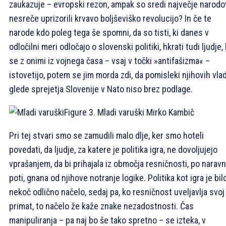
zaukazuje – evropski rezon, ampak so sredi največje narod
nesreče uprizorili krvavo boljševiško revolucijo? In če te
narode kdo poleg tega še spomni, da so tisti, ki danes v
odločilni meri odločajo o slovenski politiki, hkrati tudi ljudje, 
se z onimi iz vojnega časa – vsaj v točki »antifašizma« –
istovetijo, potem se jim morda zdi, da pomisleki njihovih vla
glede sprejetja Slovenije v Nato niso brez podlage.
Figure 3. Mladi varuški
Mirko Kambič
Pri tej stvari smo se zamudili malo dlje, ker smo hoteli
povedati, da ljudje, za katere je politika igra, ne dovoljujejo
vprašanjem, da bi prihajala iz območja resničnosti, po naravn
poti, gnana od njihove notranje logike. Politika kot igra je bil
nekoč odlično načelo, sedaj pa, ko resničnost uveljavlja svoj
primat, to načelo že kaže znake nezadostnosti. Čas
manipuliranja – pa naj bo še tako spretno – se izteka, v