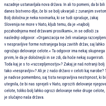
nazadnje ustanavljala nova država. In ali to pomeni, da bi bili
danes bistveno dlje, če bi se bolj ukvarjali z zunanjim sveto
Bolj določna je neka novinarka, ki se tudi sprašuje, zakaj
Slovenija ne more v Nato, kljub temu, da je »najbolj
pozahodnjena med državami prosilkami«, in se odloči za
naslednji odgovor: »Organizacija ne želi vnašanja razcepljeni
v nespravljive forme notranjega boja zavitih držav, saj lahko
ogrožajo delovanje celote.« Ta odgovor ima nekaj skupnega
prvim, le da je določnejši in se zdi, da hoče nekaj sugerirati.
Toda kaj je s to »razcepljenostjo«? Zakaj je naš notranji bolj
tako »nespravljiv«? Ali je z našo državo v celoti kaj narobe? 
je nadvse pomembno, saj tista nespravljiva nestrpnost, ki bi
utegnila, če bi nas sprejeli v Nato, ogroziti delovanje njegov
celote, toliko bolj lahko ogrozi delovanje neke druge celote, 
je slučajno naša država.