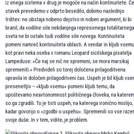
iz enega sistema v drug je mogoče na način kontinuitete. Če
stavek prevedemo v odprto besedilo, dobimo naslednjo
trditev: ne obstaja nobeno dejstvo in noben argument, ki bi
branil, da vodilne sile nekdanjega represivnega totalitarneg
sveta ne bi ostale tudi vodilne sile novega. Kontinuiteta
pomeni namreč kontinuiteta oblasti. A vendar in kljub vsemu
kot pravi neka oseba v romanu Leopard sicilskega pisatelja
Lampeduse: »Če naj se nič ne spremeni, se mora marsikaj
spremeniti.« Predvideli so torej določena prilagoditvena
opravila in določen prilagoditveni čas. Uspeh je bil kljub vs
presenetljiv – »kljub vsemu« pomeni kljub temu, da
upoštevamo neavtonomnost političnega človeka, na katere
so ga zgradili. To je tisti uspeh, na katerega ironično mislijo,
kadar govorijo o »zgodbi o uspehu«. Spremenili so vse raze
svoje duše. In v tem, vidite, je problem.
Figure 2. Slikovita obnova
Mirko Kambič