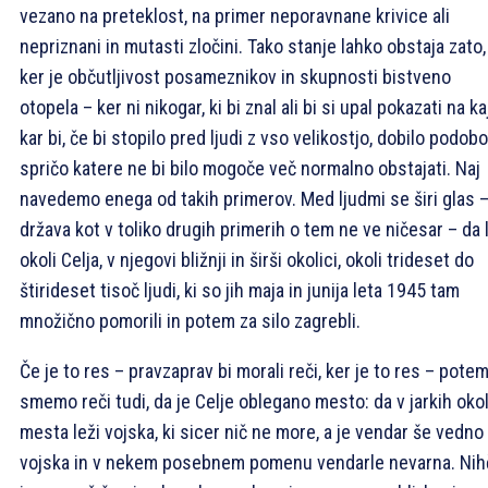
vezano na preteklost, na primer neporavnane krivice ali
nepriznani in mutasti zločini. Tako stanje lahko obstaja zato,
ker je občutljivost posameznikov in skupnosti bistveno
otopela – ker ni nikogar, ki bi znal ali bi si upal pokazati na kaj
kar bi, če bi stopilo pred ljudi z vso velikostjo, dobilo podobo
spričo katere ne bi bilo mogoče več normalno obstajati. Naj
navedemo enega od takih primerov. Med ljudmi se širi glas 
država kot v toliko drugih primerih o tem ne ve ničesar – da 
okoli Celja, v njegovi bližnji in širši okolici, okoli trideset do
štirideset tisoč ljudi, ki so jih maja in junija leta 1945 tam
množično pomorili in potem za silo zagrebli.
Če je to res – pravzaprav bi morali reči, ker je to res – pote
smemo reči tudi, da je Celje oblegano mesto: da v jarkih okol
mesta leži vojska, ki sicer nič ne more, a je vendar še vedno
vojska in v nekem posebnem pomenu vendarle nevarna. Nih