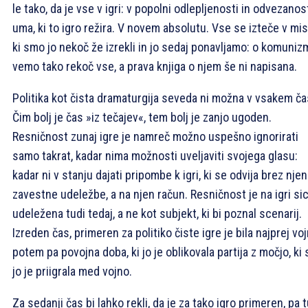
le tako, da je vse v igri: v popolni odlepljenosti in odvezanos
uma, ki to igro režira. V novem absolutu. Vse se izteče v mis
ki smo jo nekoč že izrekli in jo sedaj ponavljamo: o komuniz
vemo tako rekoč vse, a prava knjiga o njem še ni napisana.
Politika kot čista dramaturgija seveda ni možna v vsakem ča
Čim bolj je čas »iz tečajev«, tem bolj je zanjo ugoden.
Resničnost zunaj igre je namreč možno uspešno ignorirati
samo takrat, kadar nima možnosti uveljaviti svojega glasu:
kadar ni v stanju dajati pripombe k igri, ki se odvija brez nje
zavestne udeležbe, a na njen račun. Resničnost je na igri si
udeležena tudi tedaj, a ne kot subjekt, ki bi poznal scenarij.
Izreden čas, primeren za politiko čiste igre je bila najprej voj
potem pa povojna doba, ki jo je oblikovala partija z močjo, ki 
jo je priigrala med vojno.
Za sedanji čas bi lahko rekli, da je za tako igro primeren, pa t