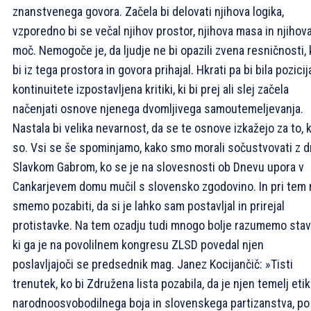
znanstvenega govora. Začela bi delovati njihova logika,
vzporedno bi se večal njihov prostor, njihova masa in njihov
moč. Nemogoče je, da ljudje ne bi opazili zvena resničnosti, 
bi iz tega prostora in govora prihajal. Hkrati pa bi bila pozicij
kontinuitete izpostavljena kritiki, ki bi prej ali slej začela
načenjati osnove njenega dvomljivega samoutemeljevanja.
Nastala bi velika nevarnost, da se te osnove izkažejo za to, 
so. Vsi se še spominjamo, kako smo morali sočustvovati z dr
Slavkom Gabrom, ko se je na slovesnosti ob Dnevu upora v
Cankarjevem domu mučil s slovensko zgodovino. In pri tem 
smemo pozabiti, da si je lahko sam postavljal in prirejal
protistavke. Na tem ozadju tudi mnogo bolje razumemo stav
ki ga je na povolilnem kongresu ZLSD povedal njen
poslavljajoči se predsednik mag. Janez Kocijančič: »Tisti
trenutek, ko bi Združena lista pozabila, da je njen temelj eti
narodnoosvobodilnega boja in slovenskega partizanstva, po