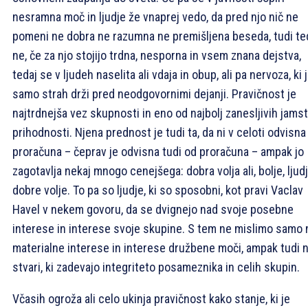
nesramna moč in ljudje že vnaprej vedo, da pred njo nič ne
pomeni ne dobra ne razumna ne premišljena beseda, tudi te
ne, če za njo stojijo trdna, nesporna in vsem znana dejstva,
tedaj se v ljudeh naselita ali vdaja in obup, ali pa nervoza, ki 
samo strah drži pred neodgovornimi dejanji. Pravičnost je
najtrdnejša vez skupnosti in eno od najbolj zanesljivih jams
prihodnosti. Njena prednost je tudi ta, da ni v celoti odvisna
proračuna – čeprav je odvisna tudi od proračuna – ampak jo
zagotavlja nekaj mnogo cenejšega: dobra volja ali, bolje, ljud
dobre volje. To pa so ljudje, ki so sposobni, kot pravi Vaclav
Havel v nekem govoru, da se dvignejo nad svoje posebne
interese in interese svoje skupine. S tem ne mislimo samo 
materialne interese in interese družbene moči, ampak tudi 
stvari, ki zadevajo integriteto posameznika in celih skupin.
Včasih ogroža ali celo ukinja pravičnost kako stanje, ki je