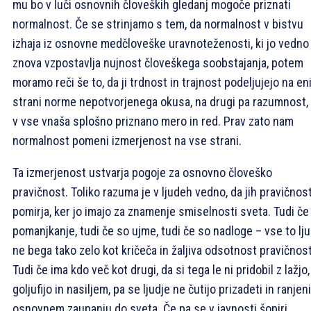
mu bo v luči osnovnih človeških gledanj mogoče priznati
normalnost. Če se strinjamo s tem, da normalnost v bistvu
izhaja iz osnovne medčloveške uravnoteženosti, ki jo vedno
znova vzpostavlja nujnost človeškega soobstajanja, potem
moramo reči še to, da ji trdnost in trajnost podeljujejo na en
strani norme nepotvorjenega okusa, na drugi pa razumnost, 
v vse vnaša splošno priznano mero in red. Prav zato nam
normalnost pomeni izmerjenost na vse strani.
Ta izmerjenost ustvarja pogoje za osnovno človeško
pravičnost. Toliko razuma je v ljudeh vedno, da jih pravičnos
pomirja, ker jo imajo za znamenje smiselnosti sveta. Tudi če 
pomanjkanje, tudi če so ujme, tudi če so nadloge – vse to lju
ne bega tako zelo kot kričeča in žaljiva odsotnost pravičnost
Tudi če ima kdo več kot drugi, da si tega le ni pridobil z lažjo,
goljufijo in nasiljem, pa se ljudje ne čutijo prizadeti in ranjeni
osnovnem zaupanju do sveta. Če pa se v javnosti šopiri