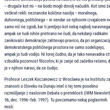
– drugače kot mi – ne bodo mogli dovolj načuditi. Kot smo ž
večkrat rekli: neznanske količine nasilja – moralnega,
duhovnega, političnega – in vendar se njihovim izvajalcem n
samo nič ne zgodi, kar ti jemljejo kot nekaj najbolj naravnega
ampak se tudi nihče pretirano ne čudi, da nekdanji radikalni
zanikovalci demokracije zahtevajo pravico, da pri organizacij
demokratskega političnega prostora ne samo sodelujejo,
ampak jo tudi vodijo. Ni torej čudno, da je tako nenavadna st
vzbudila pozornost filozofov, ki je zanje od začetka rečeno, 
je v njihovi naravi, da se čudijo.
Profesor Leszek Koczanowicz iz Wroclawa je na Institutu z
znanosti o človeku na Dunaju imel o tej temi posebno
razmišljanje z naslovom Debata o preteklosti (IWM Newslett
56, dec. 1996–feb. 1997). Tu povzemamo nekaj poglavitnih
misli: