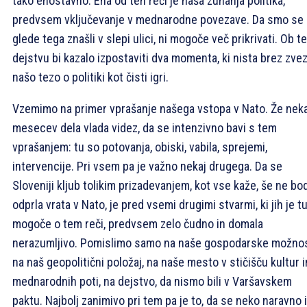
tako enostavno. Ena od teh reči je naša zunanja politika,
predvsem vključevanje v mednarodne povezave. Da smo se
glede tega znašli v slepi ulici, ni mogoče več prikrivati. Ob t
dejstvu bi kazalo izpostaviti dva momenta, ki nista brez zve
našo tezo o politiki kot čisti igri.
Vzemimo na primer vprašanje našega vstopa v Nato. Že neka
mesecev dela vlada videz, da se intenzivno bavi s tem
vprašanjem: tu so potovanja, obiski, vabila, sprejemi,
intervencije. Pri vsem pa je važno nekaj drugega. Da se
Sloveniji kljub tolikim prizadevanjem, kot vse kaže, še ne bo
odprla vrata v Nato, je pred vsemi drugimi stvarmi, ki jih je t
mogoče o tem reči, predvsem zelo čudno in domala
nerazumljivo. Pomislimo samo na naše gospodarske možnos
na naš geopolitični položaj, na naše mesto v stičišču kultur i
mednarodnih poti, na dejstvo, da nismo bili v Varšavskem
paktu. Najbolj zanimivo pri tem pa je to, da se neko naravno 