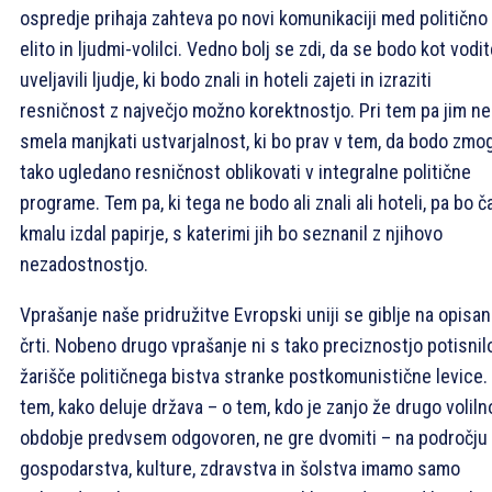
ospredje prihaja zahteva po novi komunikaciji med politično
elito in ljudmi-volilci. Vedno bolj se zdi, da se bodo kot vodite
uveljavili ljudje, ki bodo znali in hoteli zajeti in izraziti
resničnost z največjo možno korektnostjo. Pri tem pa jim ne
smela manjkati ustvarjalnost, ki bo prav v tem, da bodo zmog
tako ugledano resničnost oblikovati v integralne politične
programe. Tem pa, ki tega ne bodo ali znali ali hoteli, pa bo č
kmalu izdal papirje, s katerimi jih bo seznanil z njihovo
nezadostnostjo.
Vprašanje naše pridružitve Evropski uniji se giblje na opisan
črti. Nobeno drugo vprašanje ni s tako preciznostjo potisnil
žarišče političnega bistva stranke postkomunistične levice.
tem, kako deluje država – o tem, kdo je zanjo že drugo voliln
obdobje predvsem odgovoren, ne gre dvomiti – na področju
gospodarstva, kulture, zdravstva in šolstva imamo samo