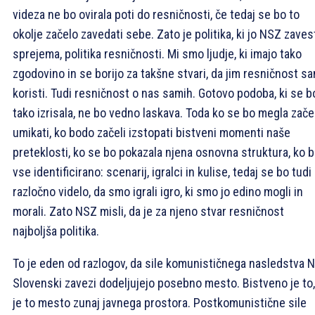
videza ne bo ovirala poti do resničnosti, če tedaj se bo to
okolje začelo zavedati sebe. Zato je politika, ki jo NSZ zave
sprejema, politika resničnosti. Mi smo ljudje, ki imajo tako
zgodovino in se borijo za takšne stvari, da jim resničnost s
koristi. Tudi resničnost o nas samih. Gotovo podoba, ki se b
tako izrisala, ne bo vedno laskava. Toda ko se bo megla zače
umikati, ko bodo začeli izstopati bistveni momenti naše
preteklosti, ko se bo pokazala njena osnovna struktura, ko 
vse identificirano: scenarij, igralci in kulise, tedaj se bo tudi
razločno videlo, da smo igrali igro, ki smo jo edino mogli in
morali. Zato NSZ misli, da je za njeno stvar resničnost
najboljša politika.
To je eden od razlogov, da sile komunističnega nasledstva N
Slovenski zavezi dodeljujejo posebno mesto. Bistveno je to,
je to mesto zunaj javnega prostora. Postkomunistične sile