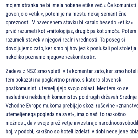
mojem stranka ne bi imela nobene etike več.« Če komunisti
govorijo o »etiki«, potem je na mestu nekaj semantične
opreznosti. V navedenem stavku bi kazalo besedo »etika«
prvič razumeti kot »mitologija«, drugič pa kot »moč«. Potem 
razumeli stavek v njegovi realni vrednosti. Ta poseg si
dovoljujemo zato, ker smo njihov jezik poslušali pol stoletja 
nekoliko poznamo njegove »zakonitosti«.
Zadeva z NSZ smo vpletli v ta komentar zato, ker smo hoteli
tem pokazati na poglavitno prvino, s katero slovenski
postkomunisti utemeljujejo svojo oblast. Medtem ko se
nasledniki nekdanjih komunistov po drugih državah Srednje 
Vzhodne Evrope mukoma prebijajo skozi ruševine »znanstv
utemeljenega pogleda na svet«, imajo naši to razkošno
možnost, da v svoje preživetje investirajo narodnoosvobodil
boj, v podobi, kakršno so hoteli izdelati v dobi nedeljene obl