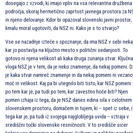
dosegajo z vzvodi, ki imajo vpliv na vsa relevantna družbena
področja, skoraj hermetično zaprtost javnega prostora za N
in njeno delovanje. Kdor bi opazoval slovenski javni prostor, 
kmalu moral ugotoviti, da NSZ ni. Kako je s to stvarjo?
Vse se nazadnje izteče v spoznanje, da ima NSZ v sebi nekaj
kar jo postavlja na ključno mesto v politični sedanjosti. To
gotovo ni njena velikost ali kaka druga zunanja stvar. Ključna
vloga NSZ je v tem, da je neko znamenje, da nekaj pomeni. D
je kaka stvar namreč znamenje in da nekaj pomeni ni vezano
moč in velikost. Kaj pa bi utegnilo biti tisto, kar NSZ pomeni
po tem kar je, pa tudi po tem, kar zavestno hoče biti? Njen
pomen izhaja iz tega, da je NSZ danes edina sila v celotnem
slovenskem prostoru, domačem in tujem, ki – spet iz sebe, i
tega kar je, pa tudi iz svojega najglobljega uvida – vztraja v
središčni točki slovenske resničnosti. V to središče sicer