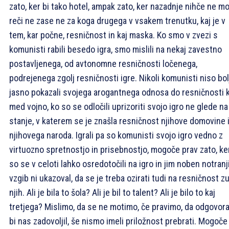
zato, ker bi tako hotel, ampak zato, ker nazadnje nihče ne m
reči ne zase ne za koga drugega v vsakem trenutku, kaj je v
tem, kar počne, resničnost in kaj maska. Ko smo v zvezi s
komunisti rabili besedo igra, smo mislili na nekaj zavestno
postavljenega, od avtonomne resničnosti ločenega,
podrejenega zgolj resničnosti igre. Nikoli komunisti niso bol
jasno pokazali svojega arogantnega odnosa do resničnosti 
med vojno, ko so se odločili uprizoriti svojo igro ne glede na
stanje, v katerem se je znašla resničnost njihove domovine 
njihovega naroda. Igrali pa so komunisti svojo igro vedno z
virtuozno spretnostjo in prisebnostjo, mogoče prav zato, ke
so se v celoti lahko osredotočili na igro in jim noben notranj
vzgib ni ukazoval, da se je treba ozirati tudi na resničnost z
njih. Ali je bila to šola? Ali je bil to talent? Ali je bilo to kaj
tretjega? Mislimo, da se ne motimo, če pravimo, da odgovora,
bi nas zadovoljil, še nismo imeli priložnost prebrati. Mogoče