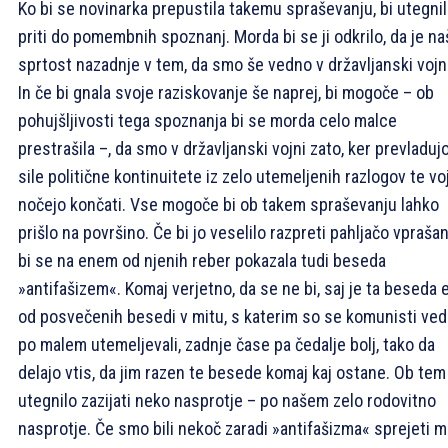
Ko bi se novinarka prepustila takemu spraševanju, bi utegnil
priti do pomembnih spoznanj. Morda bi se ji odkrilo, da je na
sprtost nazadnje v tem, da smo še vedno v državljanski vojni
In če bi gnala svoje raziskovanje še naprej, bi mogoče – ob
pohujšljivosti tega spoznanja bi se morda celo malce
prestrašila –, da smo v državljanski vojni zato, ker prevladuj
sile politične kontinuitete iz zelo utemeljenih razlogov te vo
nočejo končati. Vse mogoče bi ob takem spraševanju lahko
prišlo na površino. Če bi jo veselilo razpreti pahljačo vprašan
bi se na enem od njenih reber pokazala tudi beseda
»antifašizem«. Komaj verjetno, da se ne bi, saj je ta beseda 
od posvečenih besedi v mitu, s katerim so se komunisti ve
po malem utemeljevali, zadnje čase pa čedalje bolj, tako da
delajo vtis, da jim razen te besede komaj kaj ostane. Ob tem
utegnilo zazijati neko nasprotje – po našem zelo rodovitno
nasprotje. Če smo bili nekoč zaradi »antifašizma« sprejeti 