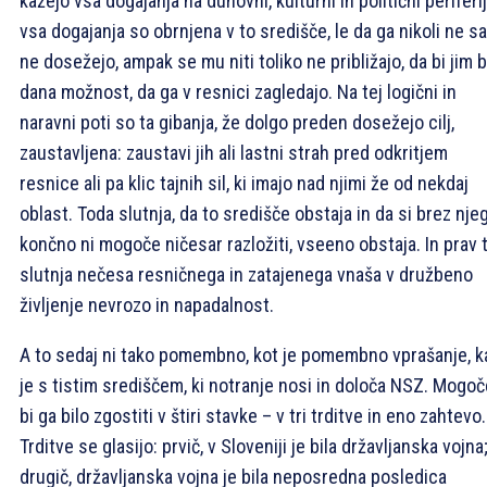
kažejo vsa dogajanja na duhovni, kulturni in politični periferij
vsa dogajanja so obrnjena v to središče, le da ga nikoli ne 
ne dosežejo, ampak se mu niti toliko ne približajo, da bi jim b
dana možnost, da ga v resnici zagledajo. Na tej logični in
naravni poti so ta gibanja, že dolgo preden dosežejo cilj,
zaustavljena: zaustavi jih ali lastni strah pred odkritjem
resnice ali pa klic tajnih sil, ki imajo nad njimi že od nekdaj
oblast. Toda slutnja, da to središče obstaja in da si brez nje
končno ni mogoče ničesar razložiti, vseeno obstaja. In prav 
slutnja nečesa resničnega in zatajenega vnaša v družbeno
življenje nevrozo in napadalnost.
A to sedaj ni tako pomembno, kot je pomembno vprašanje, k
je s tistim središčem, ki notranje nosi in določa NSZ. Mogoč
bi ga bilo zgostiti v štiri stavke – v tri trditve in eno zahtevo.
Trditve se glasijo: prvič, v Sloveniji je bila državljanska vojna
drugič, državljanska vojna je bila neposredna posledica