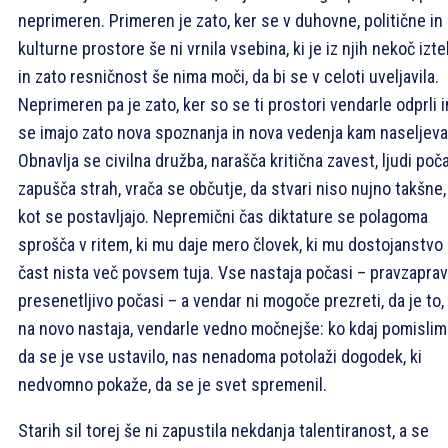
neprimeren. Primeren je zato, ker se v duhovne, politične in
kulturne prostore še ni vrnila vsebina, ki je iz njih nekoč izte
in zato resničnost še nima moči, da bi se v celoti uveljavila.
Neprimeren pa je zato, ker so se ti prostori vendarle odprli i
se imajo zato nova spoznanja in nova vedenja kam naseljevat
Obnavlja se civilna družba, narašča kritična zavest, ljudi poč
zapušča strah, vrača se občutje, da stvari niso nujno takšne,
kot se postavljajo. Nepremični čas diktature se polagoma
sprošča v ritem, ki mu daje mero človek, ki mu dostojanstvo 
čast nista več povsem tuja. Vse nastaja počasi – pravzaprav
presenetljivo počasi – a vendar ni mogoče prezreti, da je to,
na novo nastaja, vendarle vedno močnejše: ko kdaj pomislim
da se je vse ustavilo, nas nenadoma potolaži dogodek, ki
nedvomno pokaže, da se je svet spremenil.
Starih sil torej še ni zapustila nekdanja talentiranost, a se