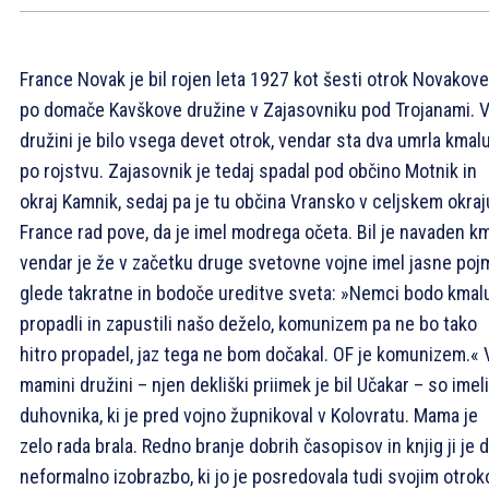
France Novak je bil rojen leta 1927 kot šesti otrok Novakove
po domače Kavškove družine v Zajasovniku pod Trojanami. 
družini je bilo vsega devet otrok, vendar sta dva umrla kmal
po rojstvu. Zajasovnik je tedaj spadal pod občino Motnik in
okraj Kamnik, sedaj pa je tu občina Vransko v celjskem okraj
France rad pove, da je imel modrega očeta. Bil je navaden km
vendar je že v začetku druge svetovne vojne imel jasne poj
glede takratne in bodoče ureditve sveta: »Nemci bodo kmal
propadli in zapustili našo deželo, komunizem pa ne bo tako
hitro propadel, jaz tega ne bom dočakal. OF je komunizem.« 
mamini družini – njen dekliški priimek je bil Učakar – so imeli
duhovnika, ki je pred vojno župnikoval v Kolovratu. Mama je
zelo rada brala. Redno branje dobrih časopisov in knjig ji je 
neformalno izobrazbo, ki jo je posredovala tudi svojim otro