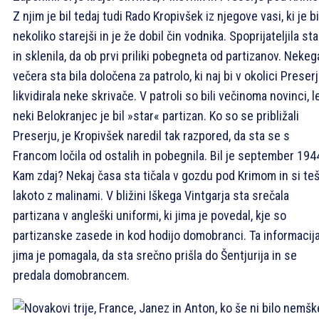
Z njim je bil tedaj tudi Rado Kropivšek iz njegove vasi, ki je bi
nekoliko starejši in je že dobil čin vodnika. Spoprijateljila st
in sklenila, da ob prvi priliki pobegneta od partizanov. Nekeg
večera sta bila določena za patrolo, ki naj bi v okolici Preser
likvidirala neke skrivače. V patroli so bili večinoma novinci, l
neki Belokranjec je bil »star« partizan. Ko so se približali
Preserju, je Kropivšek naredil tak razpored, da sta se s
Francom ločila od ostalih in pobegnila. Bil je september 194
Kam zdaj? Nekaj časa sta tičala v gozdu pod Krimom in si teš
lakoto z malinami. V bližini Iškega Vintgarja sta srečala
partizana v angleški uniformi, ki jima je povedal, kje so
partizanske zasede in kod hodijo domobranci. Ta informacij
jima je pomagala, da sta srečno prišla do Šentjurija in se
predala domobrancem.