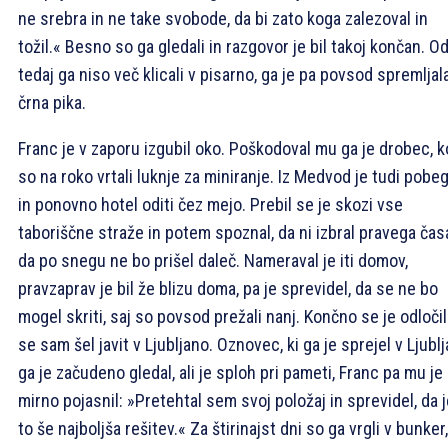
ne srebra in ne take svobode, da bi zato koga zalezoval in
tožil.« Besno so ga gledali in razgovor je bil takoj končan. O
tedaj ga niso več klicali v pisarno, ga je pa povsod spremljal
črna pika.
Franc je v zaporu izgubil oko. Poškodoval mu ga je drobec, k
so na roko vrtali luknje za miniranje. Iz Medvod je tudi pobeg
in ponovno hotel oditi čez mejo. Prebil se je skozi vse
taboriščne straže in potem spoznal, da ni izbral pravega čas
da po snegu ne bo prišel daleč. Nameraval je iti domov,
pravzaprav je bil že blizu doma, pa je sprevidel, da se ne bo
mogel skriti, saj so povsod prežali nanj. Končno se je odločil
se sam šel javit v Ljubljano. Oznovec, ki ga je sprejel v Ljublj
ga je začudeno gledal, ali je sploh pri pameti, Franc pa mu je
mirno pojasnil: »Pretehtal sem svoj položaj in sprevidel, da 
to še najboljša rešitev.« Za štirinajst dni so ga vrgli v bunker,