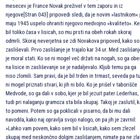
mesecev je France Novak preživel v tem zaporu in iz
njegove
[Stran 043]
pripovedi sledi, da je novim »lastnikom«
maju 1945 uspelo ohraniti njegovo medvojno »kvaliteto«. Ke
bil toliko časa v lisicah, so mu prsti na obeh rokah skoraj
odmrli. Skoraj neverjetna se zdi Novakova pripoved, kako so
zasliševali. Prvo zaslišanje je trajalo kar 34 ur. Med zaslišan
je moral stati. Ko se ni mogel več držati na nogah, so ga obes
na lisice in zasliševanje se je nadaljevalo. Kljub temu pa ga
niso zlomili. Sam pravi, da je bil trden in trmast, seveda pa t
ni mogel priznati stvari, ki jih ni bilo. Ko je prišel v taborišče
Medvode, so ga dali v sobo, kjer je bil jezuit pater Lederhas, 
tudi pri nalaganju gramoza sta bila skupaj. Takoj je zaslutil, k
to pomeni. Potem so ga poklicali v pisarno, da bi mu dali
navodila, kako naj opravlja svojo nalogo, on pa jih je zavrnil:
»Lahko vam povem, kako sem bil v lisicah, kako sem zlezel
skupaj med neskončno dolgim zaslišanjem, nimate pa ne zla