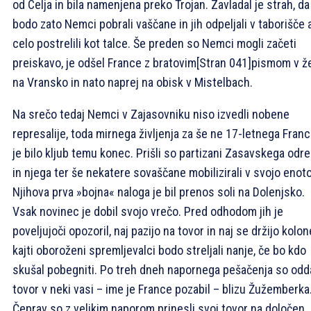
od Celja in bila namenjena preko Trojan. Zavladal je strah, da
bodo zato Nemci pobrali vaščane in jih odpeljali v taborišče a
celo postrelili kot talce. Še preden so Nemci mogli začeti
preiskavo, je odšel France z bratovim
[Stran 041]
pismom v ž
na Vransko in nato naprej na obisk v Mistelbach.
Na srečo tedaj Nemci v Zajasovniku niso izvedli nobene
represalije, toda mirnega življenja za še ne 17-letnega Fran
je bilo kljub temu konec. Prišli so partizani Zasavskega odr
in njega ter še nekatere sovaščane mobilizirali v svojo enoto
Njihova prva »bojna« naloga je bil prenos soli na Dolenjsko.
Vsak novinec je dobil svojo vrečo. Pred odhodom jih je
poveljujoči opozoril, naj pazijo na tovor in naj se držijo kolon
kajti oboroženi spremljevalci bodo streljali nanje, če bo kdo
skušal pobegniti. Po treh dneh napornega pešačenja so odda
tovor v neki vasi – ime je France pozabil – blizu Žužemberka
Čeprav so z velikim naporom prinesli svoj tovor na določen