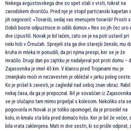
Nekega avgustovskega dne so spet stali v vrsti, tokrat na
zavodskem dvorišču. Pred nje je stopil partizanski kapetan i
jih nagovoril: »Tovariši, sedaj vas imenujem tovariši! Prosti s
Dobili boste odpustnice in odšli domov.« Res so jih čez uro a
dve izpustili. Novak je bil lačen, zato se je na poti ustavil pri
neki hiši v Črnučah. Sprejeli sta ga dve starejši ženski, mu da
kruha in mleka in ponudili, da pri njima prespi, ker se je že
mračilo. Drugi dan po zajtrku je nadaljeval pot proti domu – 
Zajasovnika je imel 45 km. V klancu pred Trojanami mu je
zmanjkalo moči in nezavesten je obležal v jarku poleg ceste
Ko je prišel k zavesti, je zagledal nad seboj znan obraz. Rabil
nekaj časa, da ga je prepoznal. Bil je sovaščan iz Zajasovnika,
se je slučajno tam mimo pripeljal s kolesom. Nekoliko sta s
pogovorila in Novak si je toliko opomogel, da je prisedel na
kolo, in kmalu sta bila pred domačo hišo. Ker je bil že večer, 
bila vrata zaklenjena. Mati in dve sestri, ki so prišle odpirat, 