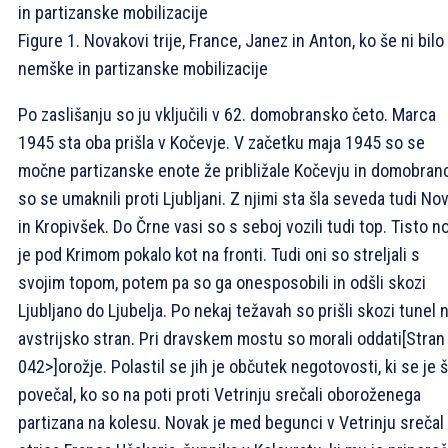
Figure 1. Novakovi trije, France, Janez in Anton, ko še ni bilo
nemške in partizanske mobilizacije
Po zaslišanju so ju vključili v 62. domobransko četo. Marca
1945 sta oba prišla v Kočevje. V začetku maja 1945 so se
močne partizanske enote že približale Kočevju in domobran
so se umaknili proti Ljubljani. Z njimi sta šla seveda tudi No
in Kropivšek. Do Črne vasi so s seboj vozili tudi top. Tisto n
je pod Krimom pokalo kot na fronti. Tudi oni so streljali s
svojim topom, potem pa so ga onesposobili in odšli skozi
Ljubljano do Ljubelja. Po nekaj težavah so prišli skozi tunel 
avstrijsko stran. Pri dravskem mostu so morali oddati
[Stran
042>]
orožje. Polastil se jih je občutek negotovosti, ki se je 
povečal, ko so na poti proti Vetrinju srečali oboroženega
partizana na kolesu. Novak je med begunci v Vetrinju srečal