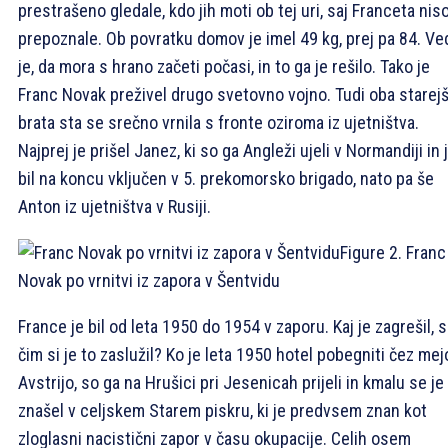
prestrašeno gledale, kdo jih moti ob tej uri, saj Franceta nis
prepoznale. Ob povratku domov je imel 49 kg, prej pa 84. Ve
je, da mora s hrano začeti počasi, in to ga je rešilo. Tako je
Franc Novak preživel drugo svetovno vojno. Tudi oba starej
brata sta se srečno vrnila s fronte oziroma iz ujetništva.
Najprej je prišel Janez, ki so ga Angleži ujeli v Normandiji in 
bil na koncu vključen v 5. prekomorsko brigado, nato pa še
Anton iz ujetništva v Rusiji.
Figure 2. Franc
Novak po vrnitvi iz zapora v Šentvidu
France je bil od leta 1950 do 1954 v zaporu. Kaj je zagrešil, s
čim si je to zaslužil? Ko je leta 1950 hotel pobegniti čez mej
Avstrijo, so ga na Hrušici pri Jesenicah prijeli in kmalu se je
znašel v celjskem Starem piskru, ki je predvsem znan kot
zloglasni nacistični zapor v času okupacije. Celih osem