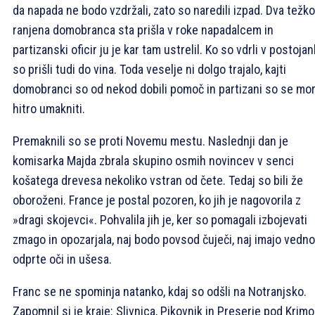
da napada ne bodo vzdržali, zato so naredili izpad. Dva težko
ranjena domobranca sta prišla v roke napadalcem in
partizanski oficir ju je kar tam ustrelil. Ko so vdrli v postojan
so prišli tudi do vina. Toda veselje ni dolgo trajalo, kajti
domobranci so od nekod dobili pomoč in partizani so se mor
hitro umakniti.
Premaknili so se proti Novemu mestu. Naslednji dan je
komisarka Majda zbrala skupino osmih novincev v senci
košatega drevesa nekoliko vstran od čete. Tedaj so bili že
oboroženi. France je postal pozoren, ko jih je nagovorila z
»dragi skojevci«. Pohvalila jih je, ker so pomagali izbojevati
zmago in opozarjala, naj bodo povsod čuječi, naj imajo vedno
odprte oči in ušesa.
Franc se ne spominja natanko, kdaj so odšli na Notranjsko.
Zapomnil si je kraje: Slivnica, Pikovnik in Preserje pod Krim