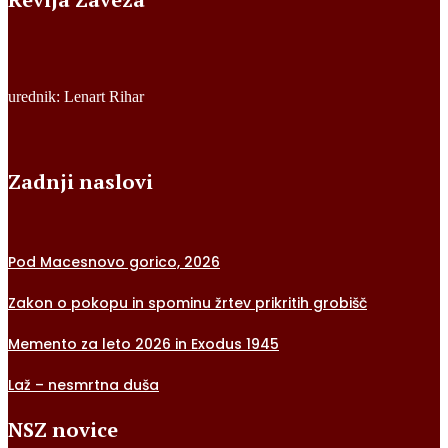
urednik: Lenart Rihar
Zadnji naslovi
Pod Macesnovo gorico, 2026
Zakon o pokopu in spominu žrtev prikritih grobišč
Memento za leto 2026 in Exodus 1945
Laž – nesmrtna duša
NSZ novice