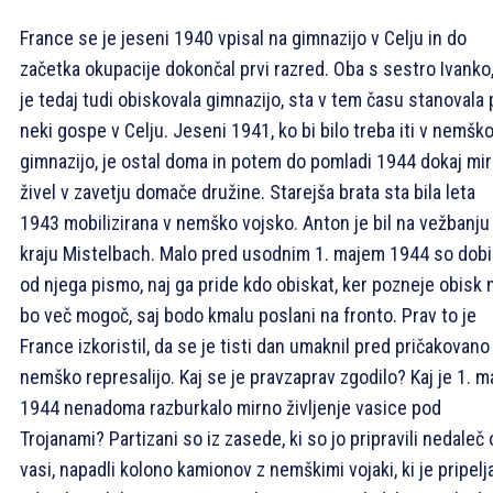
France se je jeseni 1940 vpisal na gimnazijo v Celju in do
začetka okupacije dokončal prvi razred. Oba s sestro Ivanko,
je tedaj tudi obiskovala gimnazijo, sta v tem času stanovala 
neki gospe v Celju. Jeseni 1941, ko bi bilo treba iti v nemšk
gimnazijo, je ostal doma in potem do pomladi 1944 dokaj mi
živel v zavetju domače družine. Starejša brata sta bila leta
1943 mobilizirana v nemško vojsko. Anton je bil na vežbanju
kraju Mistelbach. Malo pred usodnim 1. majem 1944 so dobil
od njega pismo, naj ga pride kdo obiskat, ker pozneje obisk 
bo več mogoč, saj bodo kmalu poslani na fronto. Prav to je
France izkoristil, da se je tisti dan umaknil pred pričakovano
nemško represalijo. Kaj se je pravzaprav zgodilo? Kaj je 1. m
1944 nenadoma razburkalo mirno življenje vasice pod
Trojanami? Partizani so iz zasede, ki so jo pripravili nedaleč
vasi, napadli kolono kamionov z nemškimi vojaki, ki je pripelj