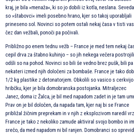
kraj, je bila »menaža«, ki so jo dobili iz kotla, neslana. Seved
so »štabovci« imeli posebno hrano, kjer so takoj uporabljali
prineseno sol. Novinci so potem ostali nekaj časa v tisti vas
čez dan vežbali, ponoči pa počivali.
Približno po enem tednu vežb – France je med tem nekaj ča
cepil drva za štabno kuhinjo – so jih nekega večera postrojili
odšli so na pohod. Novinci so bili še vedno brez pušk, bili pa
nekateri izmed njih določeni za bombaše. France je tako dob
1/2 kg plastike z detonatorjem. Obkolili so vasico s cerkvijo
hribčku, kjer je bila domobranska postojanka. Mitraljezec
Janez, doma iz Žalca, je bil med napadom zadet in je tam umr
Prav on je bil določen, da napada tam, kjer naj bi se France
približal žičnim preprekam in v njih z eksplozivom naredil vrz
France je tako z nekoliko zamude aktiviral svojo bombo in im
srečo, da med napadom ni bil ranjen. Domobranci so sprevide