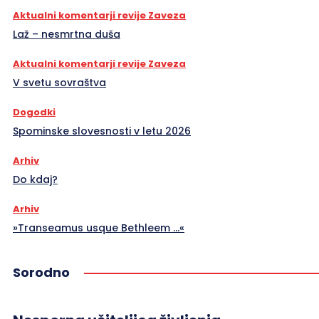
Aktualni komentarji revije Zaveza
Laž – nesmrtna duša
Aktualni komentarji revije Zaveza
V svetu sovraštva
Dogodki
Spominske slovesnosti v letu 2026
Arhiv
Do kdaj?
Arhiv
»Transeamus usque Bethleem …«
Sorodno