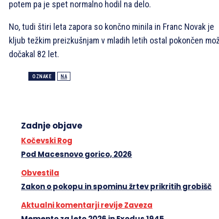
potem pa je spet normalno hodil na delo.
No, tudi štiri leta zapora so končno minila in Franc Novak je
kljub težkim preizkušnjam v mladih letih ostal pokončen mož
dočakal 82 let.
OZNAKE
NA
Zadnje objave
Kočevski Rog
Pod Macesnovo gorico, 2026
Obvestila
Zakon o pokopu in spominu žrtev prikritih grobišč
Aktualni komentarji revije Zaveza
Memento za leto 2026 in Exodus 1945