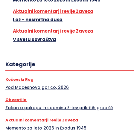
Aktualni komentarji revije Zaveza
Laž – nesmrtna duša
Aktualni komentarji revije Zaveza
V svetu sovraštva
Kategorije
Kočevski Rog
Pod Macesnovo gorico, 2026
Obvestila
Zakon o pokopu in spominu žrtev prikritih grobišč
Aktualni komentarji revije Zaveza
Memento za leto 2026 in Exodus 1945