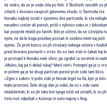
še vedro, da se je voda zlila po tleh. V Škofovih zavodih so ji
stlačili v dvorano nasproti glavnemu vhodu. Iz Šentvida sta
Novaku najbolj ostali v spominu dve partizanki, ki sta nekajkr
navadno zvečer ali ponoči, prišli v njihovo sobo in z bikovka
kar povprek mlatili po fantih. Bilo je očitno, da se izživljata n
njimi, ne da bi koga posebej poznali in osebno imeli kaj poti
njemu. Že proti koncu so jih stražarji nekega večera v hodni
pred dvorano postavili v vrsto. Ko so tam stali in čakali kaj b
je pristopil k Novaku neki oficir, ga zgrabil za ovratnik in nadr
»Mulec, kaj pa ti delaš tukaj? Marš ven!« Potegnil ga je iz vr
in potem ga je še drugi partizan porinil proti sobi tam blizu:
»Zgini v sobo!« V polni sobi je Novak legel na tla, kjer je bilo
malo prostora. Šele drugi dan je videl, da so v sobi sami
mladoletniki, ki so jih tako kot njega ločili od ostalih, ki so jih
tisto noč odpeljali v Kočevje in nato naprej v Rog.