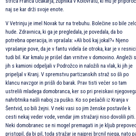
strica Franca Učakarja, župnika v Kolovratu, ki mu je priporoči
naj se kar drži svoje enote.
V Vetrinju je imel Novak tur na trebuhu. Bolečine so bile zel
hude. Zdravnica, ki ga je pregledala, je povedala, da bo
potrebna operacija, in vprašala: »Ali boš kaj jokal?« Njeno
vprašanje pove, da je v fantu videla še otroka, kar je v resnic
tudi bil. Kar kmalu je prišel dan vrnitve v domovino. Angleži 
jih s kamioni odpeljali v Podrožco in naložili na vlak, ki jih je
pripeljal v Kranj. V spremstvu partizanskih straž so šli po
klancu navzgor in prišli do barak. Prav tisti večer so tam
ustrelili mladega domobranca, ker so pri preiskavi njegoveg
nahrbtnika našli naboj za puško. Ko so pešačili iz Kranja v
Šentvid, so bili žejni. V neki vasi so jim ženske postavile k
cesti nekaj veder vode, vendar jim stražarji niso dovolili piti.
Neki domobranec se ni mogel premagati in je kljub prepoved
pristopil, da bi pil, toda stražar je najprej brcnil njega, nato p