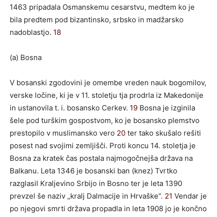
1463 pripadala Osmanskemu cesarstvu, medtem ko je
bila predtem pod bizantinsko, srbsko in madžarsko
nadoblastjo.
18
(a) Bosna
V bosanski zgodovini je omembe vreden nauk bogomilov,
verske ločine, ki je v 11. stoletju tja prodrla iz Makedonije
in ustanovila t. i. bosansko Cerkev.
19
Bosna je izginila
šele pod turškim gospostvom, ko je bosansko plemstvo
prestopilo v muslimansko vero
20
ter tako skušalo rešiti
posest nad svojimi zemljišči. Proti koncu 14. stoletja je
Bosna za kratek čas postala najmogočnejša država na
Balkanu. Leta 1346 je bosanski ban (knez) Tvrtko
razglasil Kraljevino Srbijo in Bosno ter je leta 1390
prevzel še naziv „kralj Dalmacije in Hrvaške“.
21
Vendar je
po njegovi smrti država propadla in leta 1908 jo je končno