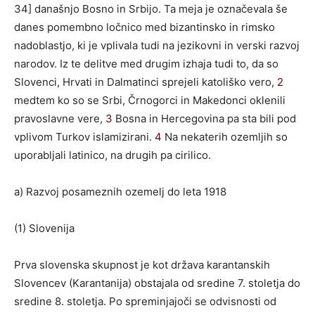
34] današnjo Bosno in Srbijo. Ta meja je označevala še
danes pomembno ločnico med bizantinsko in rimsko
nadoblastjo, ki je vplivala tudi na jezikovni in verski razvoj
narodov. Iz te delitve med drugim izhaja tudi to, da so
Slovenci, Hrvati in Dalmatinci sprejeli katoliško vero,
2
medtem ko so se Srbi, Črnogorci in Makedonci oklenili
pravoslavne vere,
3
Bosna in Hercegovina pa sta bili pod
vplivom Turkov islamizirani.
4
Na nekaterih ozemljih so
uporabljali latinico, na drugih pa cirilico.
a) Razvoj posameznih ozemelj do leta 1918
(1) Slovenija
Prva slovenska skupnost je kot država karantanskih
Slovencev (Karantanija) obstajala od sredine 7. stoletja do
sredine 8. stoletja. Po spreminjajoči se odvisnosti od