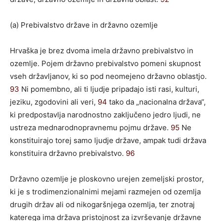
(a) Prebivalstvo države in državno ozemlje
Hrvaška je brez dvoma imela državno prebivalstvo in
ozemlje. Pojem državno prebivalstvo pomeni skupnost
vseh državljanov, ki so pod neomejeno državno oblastjo.
93
Ni pomembno, ali ti ljudje pripadajo isti rasi, kulturi,
jeziku, zgodovini ali veri,
94
tako da „nacionalna država“,
ki predpostavlja narodnostno zaključeno jedro ljudi, ne
ustreza mednarodnopravnemu pojmu države.
95
Ne
konstituirajo torej samo ljudje države, ampak tudi država
konstituira državno prebivalstvo.
96
Državno ozemlje je ploskovno urejen zemeljski prostor,
ki je s trodimenzionalnimi mejami razmejen od ozemlja
drugih držav ali od nikogaršnjega ozemlja, ter znotraj
katerega ima država pristojnost za izvrševanje državne