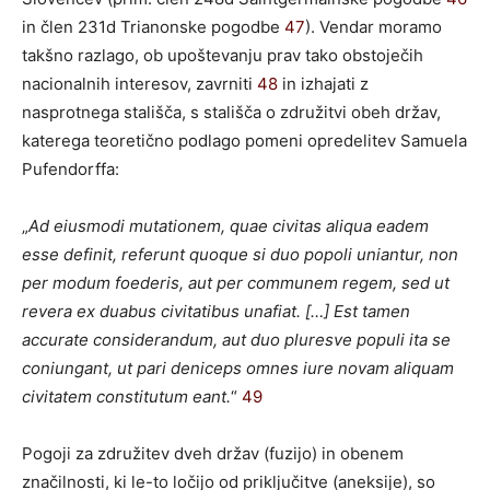
in člen 231d Trianonske pogodbe
47
). Vendar moramo
takšno razlago, ob upoštevanju prav tako obstoječih
nacionalnih interesov, zavrniti
48
in izhajati z
nasprotnega stališča, s stališča o združitvi obeh držav,
katerega teoretično podlago pomeni opredelitev Samuela
Pufendorffa:
„
Ad eiusmodi mutationem, quae civitas aliqua eadem
esse definit, referunt quoque si duo popoli uniantur, non
per modum foederis, aut per communem regem, sed ut
revera ex duabus civitatibus unafiat. […] Est tamen
accurate considerandum, aut duo pluresve populi ita se
coniungant, ut pari deniceps omnes iure novam aliquam
civitatem constitutum eant.
“
49
Pogoji za združitev dveh držav (fuzijo) in obenem
značilnosti, ki le-to ločijo od priključitve (aneksije), so