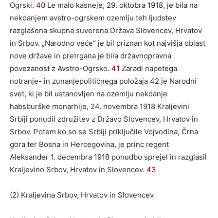
Ogrski.
40
Le malo kasneje, 29. oktobra 1918, je bila na
nekdanjem avstro-ogrskem ozemlju teh ljudstev
razglašena skupna suverena Država Slovencev, Hrvatov
in Srbov. „Narodno veće“ je bil priznan kot najvišja oblast
nove države in pretrgana je bila državnopravna
povezanost z Avstro-Ogrsko.
41
Zaradi napetega
notranje- in zunanjepolitičnega položaja
42
je Narodni
svet, ki je bil ustanovljen na ozemlju nekdanje
habsburške monarhije, 24. novembra 1918 Kraljevini
Srbiji ponudil združitev z Državo Slovencev, Hrvatov in
Srbov. Potem ko so se Srbiji priključile Vojvodina, Črna
gora ter Bosna in Hercegovina, je princ regent
Aleksander 1. decembra 1918 ponudbo sprejel in razglasil
Kraljevino Srbov, Hrvatov in Slovencev.
43
(2) Kraljevina Srbov, Hrvatov in Slovencev