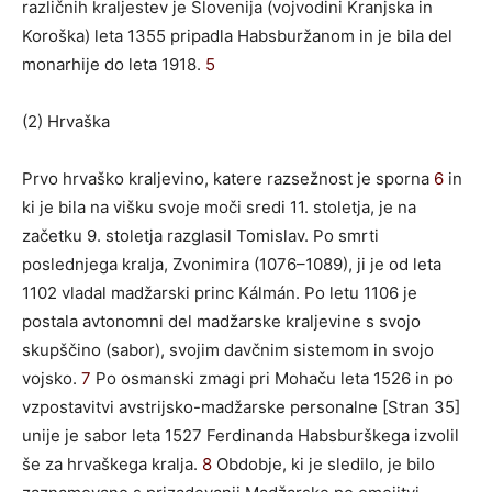
različnih kraljestev je Slovenija (vojvodini Kranjska in
Koroška) leta 1355 pripadla Habsburžanom in je bila del
monarhije do leta 1918.
5
(2) Hrvaška
Prvo hrvaško kraljevino, katere razsežnost je sporna
6
in
ki je bila na višku svoje moči sredi 11. stoletja, je na
začetku 9. stoletja razglasil Tomislav. Po smrti
poslednjega kralja, Zvonimira (1076–1089), ji je od leta
1102 vladal madžarski princ Kálmán. Po letu 1106 je
postala avtonomni del madžarske kraljevine s svojo
skupščino (sabor), svojim davčnim sistemom in svojo
vojsko.
7
Po osmanski zmagi pri Mohaču leta 1526 in po
vzpostavitvi avstrijsko-madžarske personalne [Stran 35]
unije je sabor leta 1527 Ferdinanda Habsburškega izvolil
še za hrvaškega kralja.
8
Obdobje, ki je sledilo, je bilo