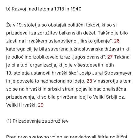
b) Razvoj med letoma 1918 in 1940
Že v 19. stoletju so obstajali politični tokovi, ki so si
prizadevali za združitev balkanskih dežel. Takšno je bilo
zlasti na Hrvaškem ustanovljeno „ilirsko gibanje“,
26
katerega cilj je bila suverena južnoslovanska država in ki
je odločilno izoblikovalo izraz „jugoslovanski“.
27
Takšna
je bila tudi organizacija, ki jo je v šestdesetih letih
19. stoletja ustanovil hrvaški škof Josip Juraj Strossmayer
in je povzela to nadnacionalno idejo.
28
V nasprotju s tem
so se na hrvaški in srbski strani pojavila nacionalistična
prizadevanja, ki so bila privržena ideji o Veliki Srbiji oz.
Veliki Hrvaški.
29
(1) Prizadevanja za združitev
Pred prvo svetovno vojno so prevladovali štirje politični