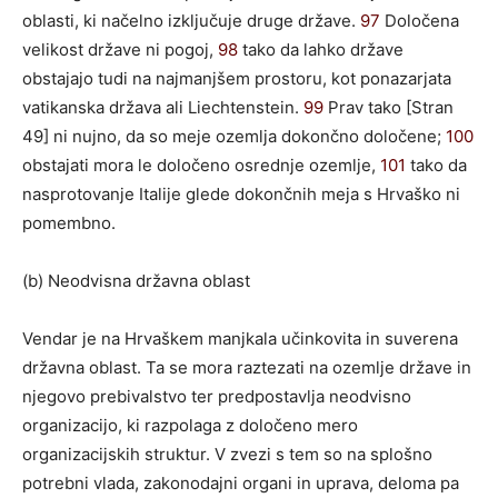
oblasti, ki načelno izključuje druge države.
97
Določena
velikost države ni pogoj,
98
tako da lahko države
obstajajo tudi na najmanjšem prostoru, kot ponazarjata
vatikanska država ali Liechtenstein.
99
Prav tako [Stran
49] ni nujno, da so meje ozemlja dokončno določene;
100
obstajati mora le določeno osrednje ozemlje,
101
tako da
nasprotovanje Italije glede dokončnih meja s Hrvaško ni
pomembno.
(b) Neodvisna državna oblast
Vendar je na Hrvaškem manjkala učinkovita in suverena
državna oblast. Ta se mora raztezati na ozemlje države in
njegovo prebivalstvo ter predpostavlja neodvisno
organizacijo, ki razpolaga z določeno mero
organizacijskih struktur. V zvezi s tem so na splošno
potrebni vlada, zakonodajni organi in uprava, deloma pa