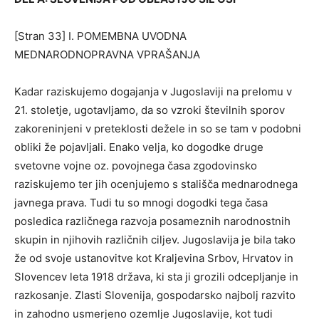
[Stran 33] I. POMEMBNA UVODNA
MEDNARODNOPRAVNA VPRAŠANJA
Kadar raziskujemo dogajanja v Jugoslaviji na prelomu v
21. stoletje, ugotavljamo, da so vzroki številnih sporov
zakoreninjeni v preteklosti dežele in so se tam v podobni
obliki že pojavljali. Enako velja, ko dogodke druge
svetovne vojne oz. povojnega časa zgodovinsko
raziskujemo ter jih ocenjujemo s stališča mednarodnega
javnega prava. Tudi tu so mnogi dogodki tega časa
posledica različnega razvoja posameznih narodnostnih
skupin in njihovih različnih ciljev. Jugoslavija je bila tako
že od svoje ustanovitve kot Kraljevina Srbov, Hrvatov in
Slovencev leta 1918 država, ki sta ji grozili odcepljanje in
razkosanje. Zlasti Slovenija, gospodarsko najbolj razvito
in zahodno usmerjeno ozemlje Jugoslavije, kot tudi