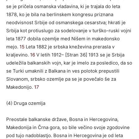
se je pričela osmanska vladavina, ki je trajala do leta
1878, ko je bila na berlinskem kongresu priznana
neodvisnost Srbije od osmanskega cesarstva; hkrati je
Srbija kot protiuslugo za sodelovanje v turško-ruski vojni
leta 1877 dobila ozemlje med Nišem in makedonsko
mejo.
15
Leta 1882 je srbska kneževina prerasla v
kraljevino.
16
V letih 1912– [Stran 36] 1913 se je Srbija
udeležila balkanskih vojn, kar je imelo za posledico, da so
se Turki umaknili z Balkana in ves polotok prepustili
Slovanom, srbsko ozemlje pa se je povečalo še za
Makedonijo.
17
(4) Druga ozemlja
Preostale balkanske države, Bosna in Hercegovina,
Makedonija in Črna gora, so bile večino svoje zgodovine
pod tujo nadoblastjo. Bosna in Hercegovina je od leta