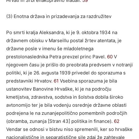
Hrvati in Srbi enakopravno vladali.
59
(3) Enotna država in prizadevanja za razdružitev
Po smrti kralja Aleksandra, ki je 9. oktobra 1934 na
državnem obisku v Marseillu postal žrtev atentata, je
državne posle v imenu še mladoletnega
prestolonaslednika Petra prevzel princ Pavel.
60
V
njegovem času je prišlo do preobrata predvsem v notranji
politiki, ki je 26. avgusta 1939 privedel do sporazuma s
predstavniki Hrvatov.
61
Vsebina sporazuma je bila
ustanovitev Banovine Hrvaške, ki je na področju
kmetijstva, zdravstva, sodstva in šolstva dobila široko
avtonomijo ter je bila vodenju osrednje državne oblasti
podrejena le na zunanjepolitično pomembnih področjih
(obramba, zunanja [Stran 43] politika in finance).
62
Vendar se odnosi v bistvu niso spremenili, ker so hrvaške
nacionalistične in separatistične sile zdaj že zahtevale