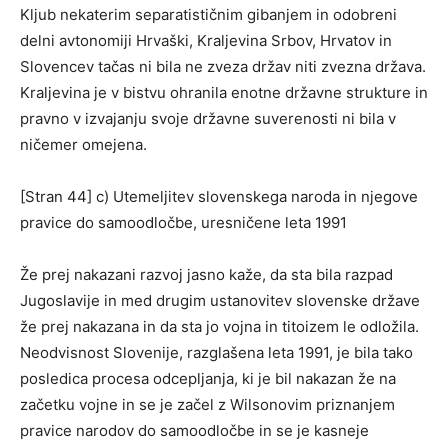
Kljub nekaterim separatističnim gibanjem in odobreni
delni avtonomiji Hrvaški, Kraljevina Srbov, Hrvatov in
Slovencev tačas ni bila ne zveza držav niti zvezna država.
Kraljevina je v bistvu ohranila enotne državne strukture in
pravno v izvajanju svoje državne suverenosti ni bila v
ničemer omejena.
[Stran 44] c) Utemeljitev slovenskega naroda in njegove
pravice do samoodločbe, uresničene leta 1991
Že prej nakazani razvoj jasno kaže, da sta bila razpad
Jugoslavije in med drugim ustanovitev slovenske države
že prej nakazana in da sta jo vojna in titoizem le odložila.
Neodvisnost Slovenije, razglašena leta 1991, je bila tako
posledica procesa odcepljanja, ki je bil nakazan že na
začetku vojne in se je začel z Wilsonovim priznanjem
pravice narodov do samoodločbe in se je kasneje