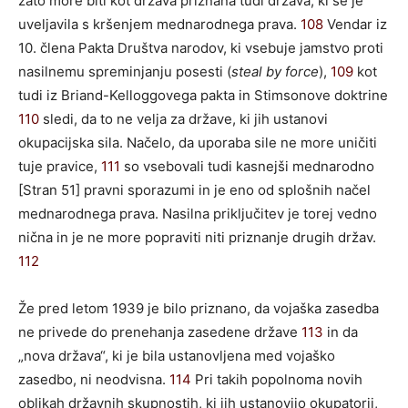
zato more biti kot država priznana tudi država, ki se je
uveljavila s kršenjem mednarodnega prava.
108
Vendar iz
10. člena Pakta Društva narodov, ki vsebuje jamstvo proti
nasilnemu spreminjanju posesti (
steal by force
),
109
kot
tudi iz Briand-Kelloggovega pakta in Stimsonove doktrine
110
sledi, da to ne velja za države, ki jih ustanovi
okupacijska sila. Načelo, da uporaba sile ne more uničiti
tuje pravice,
111
so vsebovali tudi kasnejši mednarodno
[Stran 51] pravni sporazumi in je eno od splošnih načel
mednarodnega prava. Nasilna priključitev je torej vedno
nična in je ne more popraviti niti priznanje drugih držav.
112
Že pred letom 1939 je bilo priznano, da vojaška zasedba
ne privede do prenehanja zasedene države
113
in da
„nova država“, ki je bila ustanovljena med vojaško
zasedbo, ni neodvisna.
114
Pri takih popolnoma novih
oblikah državnih skupnostih, ki jih ustanovijo okupatorji,