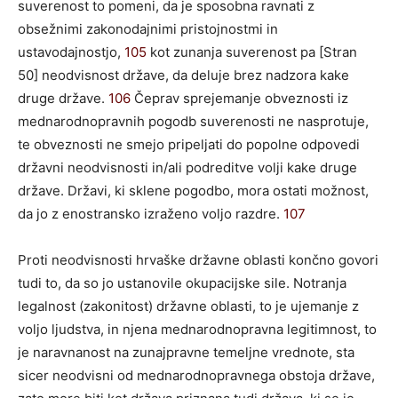
suverenost to pomeni, da je sposobna ravnati z
obsežnimi zakonodajnimi pristojnostmi in
ustavodajnostjo,
105
kot zunanja suverenost pa [Stran
50] neodvisnost države, da deluje brez nadzora kake
druge države.
106
Čeprav sprejemanje obveznosti iz
mednarodnopravnih pogodb suverenosti ne nasprotuje,
te obveznosti ne smejo pripeljati do popolne odpovedi
državni neodvisnosti in/ali podreditve volji kake druge
države. Državi, ki sklene pogodbo, mora ostati možnost,
da jo z enostransko izraženo voljo razdre.
107
Proti neodvisnosti hrvaške državne oblasti končno govori
tudi to, da so jo ustanovile okupacijske sile. Notranja
legalnost (zakonitost) državne oblasti, to je ujemanje z
voljo ljudstva, in njena mednarodnopravna legitimnost, to
je naravnanost na zunajpravne temeljne vrednote, sta
sicer neodvisni od mednarodnopravnega obstoja države,