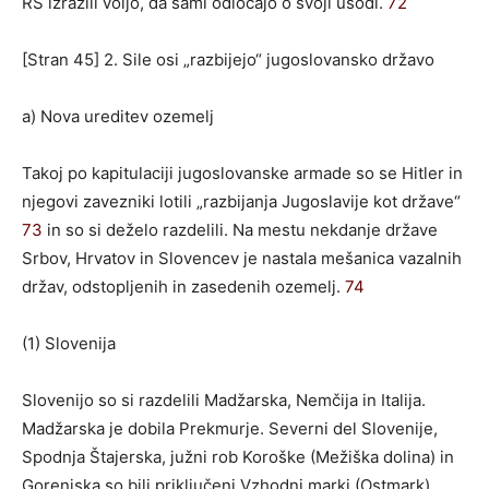
RS izrazili voljo, da sami odločajo o svoji usodi.
72
[Stran 45] 2. Sile osi „razbijejo“ jugoslovansko državo
a) Nova ureditev ozemelj
Takoj po kapitulaciji jugoslovanske armade so se Hitler in
njegovi zavezniki lotili „razbijanja Jugoslavije kot države“
73
in so si deželo razdelili. Na mestu nekdanje države
Srbov, Hrvatov in Slovencev je nastala mešanica vazalnih
držav, odstopljenih in zasedenih ozemelj.
74
(1) Slovenija
Slovenijo so si razdelili Madžarska, Nemčija in Italija.
Madžarska je dobila Prekmurje. Severni del Slovenije,
Spodnja Štajerska, južni rob Koroške (Mežiška dolina) in
Gorenjska so bili priključeni Vzhodni marki (Ostmark),