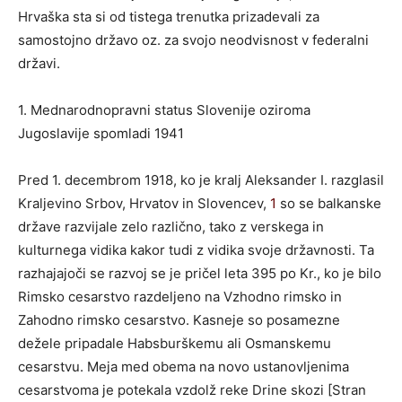
Hrvaška sta si od tistega trenutka prizadevali za
samostojno državo oz. za svojo neodvisnost v federalni
državi.
1. Mednarodnopravni status Slovenije oziroma
Jugoslavije spomladi 1941
Pred 1. decembrom 1918, ko je kralj Aleksander I. razglasil
Kraljevino Srbov, Hrvatov in Slovencev,
1
so se balkanske
države razvijale zelo različno, tako z verskega in
kulturnega vidika kakor tudi z vidika svoje državnosti. Ta
razhajajoči se razvoj se je pričel leta 395 po Kr., ko je bilo
Rimsko cesarstvo razdeljeno na Vzhodno rimsko in
Zahodno rimsko cesarstvo. Kasneje so posamezne
dežele pripadale Habsburškemu ali Osmanskemu
cesarstvu. Meja med obema na novo ustanovljenima
cesarstvoma je potekala vzdolž reke Drine skozi [Stran