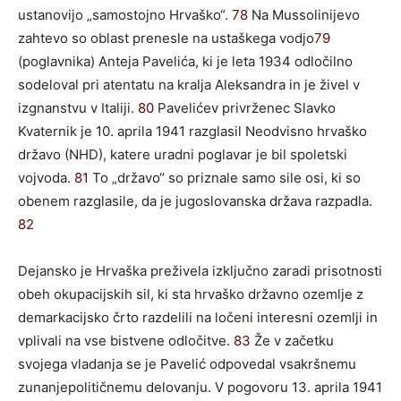
ustanovijo „samostojno Hrvaško“.
78
Na Mussolinijevo
zahtevo so oblast prenesle na ustaškega vodjo
79
(poglavnika) Anteja Pavelića, ki je leta 1934 odločilno
sodeloval pri atentatu na kralja Aleksandra in je živel v
izgnanstvu v Italiji.
80
Pavelićev privrženec Slavko
Kvaternik je 10. aprila 1941 razglasil Neodvisno hrvaško
državo (NHD), katere uradni poglavar je bil spoletski
vojvoda.
81
To „državo“ so priznale samo sile osi, ki so
obenem razglasile, da je jugoslovanska država razpadla.
82
Dejansko je Hrvaška preživela izključno zaradi prisotnosti
obeh okupacijskih sil, ki sta hrvaško državno ozemlje z
demarkacijsko črto razdelili na ločeni interesni ozemlji in
vplivali na vse bistvene odločitve.
83
Že v začetku
svojega vladanja se je Pavelić odpovedal vsakršnemu
zunanjepolitičnemu delovanju. V pogovoru 13. aprila 1941