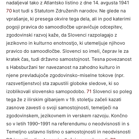
nadaljeval tako z Atlantsko listino z dne 14. avgusta 1941
70
kot tudi s Statutom Združenih narodov. Ne glede na
vprašanje, ki presega okvire tega dela, ali in pod katerimi
pogoji pravica do samoodločbe upravičuje odcepitev,
zgodovinski razvoj kaže, da Slovenci razpolagajo z
jezikovno in kulturno enotnostjo, ki utemeljuje njihovo
pravico do samoodločbe. Slovenci so imeli, čeprav le za
kratek čas, tudi državno samostojnost. Tesna povezanost
s Habsburžani ter navezanost na zahodno kulturo in
njene prevladujoče zgodovinsko-miselne tokove (npr.
razsvetljenstvo) sta zapustili globoke sledove, ki so
izoblikovali slovensko samopodobo.
71
Slovenci so poleg
tega že z ilirskim gibanjem v 19. stoletju začeli kazati
zasnove zavesti o svoji samostojnosti, temelječi na
zgodovinskem, jezikovnem in verskem razvoju. Končno
so v letih 1990–1991 na referendumu o neodvisnosti in s
Temeljno ustavno listino o samostojnosti in neodvisnosti