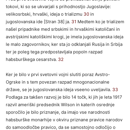
tokovi, ki so se ukvarjali s prihodnostjo Jugoslavije:
velikosrbski, hrvaški, ideja o trializmu
30
in
jugoslovanska ide [Stran 38] ja.
31
Medtem ko je trializem
našel pripadnike med srbskimi in hrvaškimi katoličani in
avstrijskimi katoliškimi krogi, je imela jugoslovanska ideja
le malo zagovornikov, ker sta jo odklanjali Rusija in Srbija
ter je poleg tega predpostavljala popoln razpad
habsburškega cesarstva.
32
Ker je bilo v prvi svetovni vojni slutiti poraz Avstro-
Ogrske in s tem povezan razpad mnogonacionalne
države, se je jugoslovanska ideja vseeno uveljavila.
33
Podlaga za takšen razvoj je bilo 14 točk, ki jih je leta 1917
razvil ameriški predsednik Wilson in katerih osrednje
sporočilo je bilo priznanje, da imajo vse narodnosti
habsburške monarhije v okviru priznane pravice narodov
do samoodločbe pravico, da se samostojno odločijo o