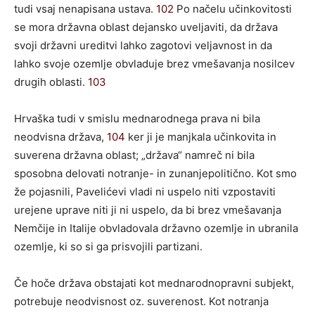
tudi vsaj nenapisana ustava.
102
Po načelu učinkovitosti
se mora državna oblast dejansko uveljaviti, da država
svoji državni ureditvi lahko zagotovi veljavnost in da
lahko svoje ozemlje obvladuje brez vmešavanja nosilcev
drugih oblasti.
103
Hrvaška tudi v smislu mednarodnega prava ni bila
neodvisna država,
104
ker ji je manjkala učinkovita in
suverena državna oblast; „država“ namreč ni bila
sposobna delovati notranje- in zunanjepolitično. Kot smo
že pojasnili, Pavelićevi vladi ni uspelo niti vzpostaviti
urejene uprave niti ji ni uspelo, da bi brez vmešavanja
Nemčije in Italije obvladovala državno ozemlje in ubranila
ozemlje, ki so si ga prisvojili partizani.
Če hoče država obstajati kot mednarodnopravni subjekt,
potrebuje neodvisnost oz. suverenost. Kot notranja