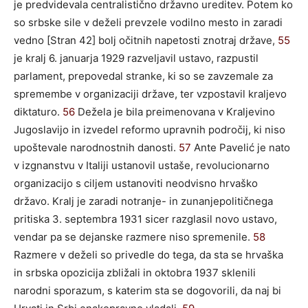
je predvidevala centralistično državno ureditev. Potem ko
so srbske sile v deželi prevzele vodilno mesto in zaradi
vedno [Stran 42] bolj očitnih napetosti znotraj države,
55
je kralj 6. januarja 1929 razveljavil ustavo, razpustil
parlament, prepovedal stranke, ki so se zavzemale za
spremembe v organizaciji države, ter vzpostavil kraljevo
diktaturo.
56
Dežela je bila preimenovana v Kraljevino
Jugoslavijo in izvedel reformo upravnih področij, ki niso
upoštevale narodnostnih danosti.
57
Ante Pavelić je nato
v izgnanstvu v Italiji ustanovil ustaše, revolucionarno
organizacijo s ciljem ustanoviti neodvisno hrvaško
državo. Kralj je zaradi notranje- in zunanjepolitičnega
pritiska 3. septembra 1931 sicer razglasil novo ustavo,
vendar pa se dejanske razmere niso spremenile.
58
Razmere v deželi so privedle do tega, da sta se hrvaška
in srbska opozicija zbližali in oktobra 1937 sklenili
narodni sporazum, s katerim sta se dogovorili, da naj bi