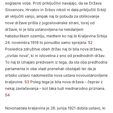
soglasne volje. Proti priključitvi navajajo, da se Država
Slovencev, Hrvatov in Srbov nikoli ni dala priključiti Srbiji
ali vključiti vanjo, ampak naj bi pobuda za oblikovanje
nove države prišla z jugoslovanske strani, torej od
države, ki je bila ustanovljena na nekdanjem
habsburškem ozemlju, medtem ko naj bi Kraljevina Srbija
24. novembra 1918 to ponudbo samo sprejela.
52
Posledica združitve obeh držav naj bi bila nova država,
„
civitas nova
“, ki ni istovetna z eno od predhodnih držav.
To naj bi izhajalo predvsem iz tega, da sta oba predhodna
parlamenta in obe vladi prenehali obstajati ter da je
srbsko ustavo nadomestila nova ustava novoustanovljene
kraljevine.
53
Poleg tega je bila nova država – čeprav z
nekaj zavlačevanja – kot taka tudi mednarodno priznana.
54
Novonastala kraljevina je 28. junija 1921 dobila ustavo, ki