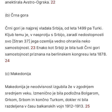
anektirala Avstro-Ogrska.
22
(b) Črna gora
Črni gori je najprej vladala Srbija, od leta 1499 pa Turki.
Kljub temu je, v nasprotju s Srbijo, zaradi nedostopnosti
svo [Stran 37] jega ozemlja vedno ohranila neko
samostojnost.
23
Enako kot Srbiji je bila tudi Črni gori
samostojnost priznana na berlinskem kongresu leta 1878.
24
(c) Makedonija
Makedonija je neodvisnost izgubila že v zgodnjem
srednjem veku. Izmenično je bila podložna Bolgarom,
Grkom, Srbom in končno Turkom, dokler ni bila
razdeljena v času balkanskih vojn 1912–1913.
25