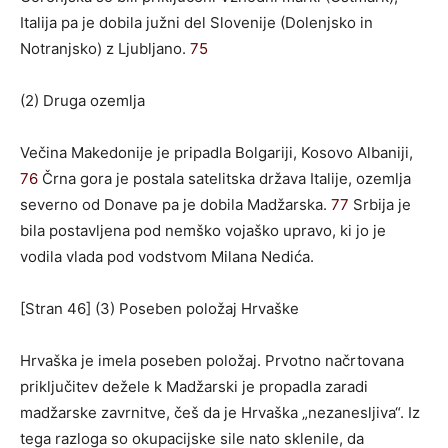
Italija pa je dobila južni del Slovenije (Dolenjsko in
Notranjsko) z Ljubljano.
75
(2) Druga ozemlja
Večina Makedonije je pripadla Bolgariji, Kosovo Albaniji,
76
Črna gora je postala satelitska država Italije, ozemlja
severno od Donave pa je dobila Madžarska.
77
Srbija je
bila postavljena pod nemško vojaško upravo, ki jo je
vodila vlada pod vodstvom Milana Nedića.
[Stran 46] (3) Poseben položaj Hrvaške
Hrvaška je imela poseben položaj. Prvotno načrtovana
priključitev dežele k Madžarski je propadla zaradi
madžarske zavrnitve, češ da je Hrvaška „nezanesljiva“. Iz
tega razloga so okupacijske sile nato sklenile, da