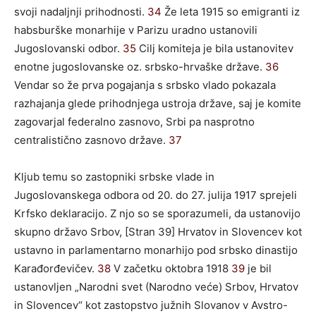
svoji nadaljnji prihodnosti.
34
Že leta 1915 so emigranti iz
habsburške monarhije v Parizu uradno ustanovili
Jugoslovanski odbor.
35
Cilj komiteja je bila ustanovitev
enotne jugoslovanske oz. srbsko-hrvaške države.
36
Vendar so že prva pogajanja s srbsko vlado pokazala
razhajanja glede prihodnjega ustroja države, saj je komite
zagovarjal federalno zasnovo, Srbi pa nasprotno
centralistično zasnovo države.
37
Kljub temu so zastopniki srbske vlade in
Jugoslovanskega odbora od 20. do 27. julija 1917 sprejeli
Krfsko deklaracijo. Z njo so se sporazumeli, da ustanovijo
skupno državo Srbov, [Stran 39] Hrvatov in Slovencev kot
ustavno in parlamentarno monarhijo pod srbsko dinastijo
Karađorđevičev.
38
V začetku oktobra 1918
39
je bil
ustanovljen „Narodni svet (Narodno veće) Srbov, Hrvatov
in Slovencev“ kot zastopstvo južnih Slovanov v Avstro-