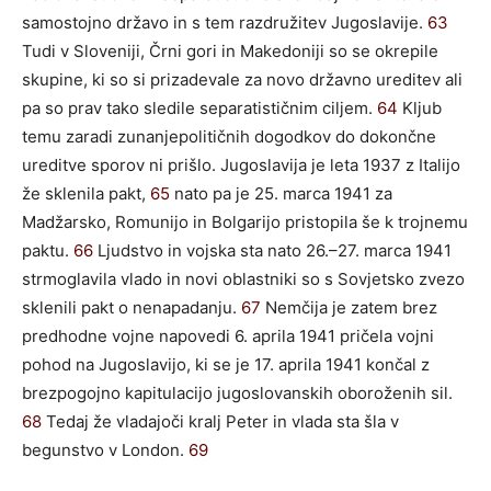
samostojno državo in s tem razdružitev Jugoslavije.
63
Tudi v Sloveniji, Črni gori in Makedoniji so se okrepile
skupine, ki so si prizadevale za novo državno ureditev ali
pa so prav tako sledile separatističnim ciljem.
64
Kljub
temu zaradi zunanjepolitičnih dogodkov do dokončne
ureditve sporov ni prišlo. Jugoslavija je leta 1937 z Italijo
že sklenila pakt,
65
nato pa je 25. marca 1941 za
Madžarsko, Romunijo in Bolgarijo pristopila še k trojnemu
paktu.
66
Ljudstvo in vojska sta nato 26.–27. marca 1941
strmoglavila vlado in novi oblastniki so s Sovjetsko zvezo
sklenili pakt o nenapadanju.
67
Nemčija je zatem brez
predhodne vojne napovedi 6. aprila 1941 pričela vojni
pohod na Jugoslavijo, ki se je 17. aprila 1941 končal z
brezpogojno kapitulacijo jugoslovanskih oboroženih sil.
68
Tedaj že vladajoči kralj Peter in vlada sta šla v
begunstvo v London.
69