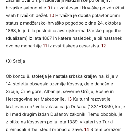
zaznamovano s prizadevanji Madžarske po omejitvi
hrvaške avtonomije
9
in z zahtevami Hrvaške po združitvi
vseh hrvaških dežel.
10
Hrvaška je dobila polavtonomni
status z madžarsko-hrvaško pogodbo z dne 24. oktobra
1868, ki je bila posledica avstrijsko-madžarske pogodbe
(dualizem) iz leta 1867 in katere nasledek je bil nastanek
dvojne monarhije
11
iz avstrijskega cesarstva.
12
(3) Srbija
Ob koncu 8. stoletja je nastala srbska kraljevina, ki je v
14. stoletju obsegala ozemlje Kosova, dele današnje
Srbije, Črne gore, Albanije, severne Grčije, Bosne in
Hercegovine ter Makedonije.
13
Kulturni razcvet je
kraljevina doživela v času carja Dušana (1331–1355), ko je
bil med drugim izdan Dušanov zakonik. Temu obdobju je
z bitko na Kosovem polju leta 1389, v kateri so Turki
premagali Srbe, sledil propad države.
14
S tem porazom