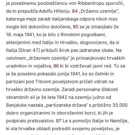
je posebnemu pooblaščencu von Ribbentropu sporočil,
da to prepušča Adolfu Hitlerju.
84
„Državno ozemlje“,
katerega meje zaradi italijanskega odpora nikoli niso
mogle biti dokončno določene,
85
se je zmanjšalo že
18. maja 1941, ko je bilo z Rimskimi pogodbami,
sklenjenimi med Italijo in Hrvaško, dogovorjeno, da si
Italija [Stran 47] priključi širok pas jadranske obale. Na
celotnem „državnem ozemlju“ je primanjkovalo hrvaških
uradnikov in vojaštva,
86
ki bi vzdrževali javni red. To se
je še posebno pokazalo junija 1941, ko so četniki in
partizani pod Titovim poveljstvom pričeli vdirati na
hrvaško državno ozemlje. Zaradi personalne šibkosti
obrambnih sil je že leta 1942 na ozemlju južno od
Banjaluke nastala „partizanska država“ s približno 35.000
dobro organiziranimi in oboroženimi borci, ki jih je
podpiralo prebivalstvo.
87
Le s pomočjo Italije in Nemčije,
ki sta hrvaške oblasti podredili svojemu poveljstvu, je