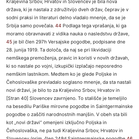
Kraljevina Srbov, Hrvatov in Slovencev je bila nova
država, ki je nastala z združitvijo dveh držav, čeprav je v
sodni praksi in literaturi delno vladalo mnenje, da se je
Srbija samo povečala.
44
Podlaga tega vprašanja, ki ga
moramo obravnavati z vidika nauka o nasledstvu države,
45
je bil člen 297h Versajske pogodbe, podpisane dne
28. junija 1919. Ta določa, da naj se pri likvidaciji
nemškega premoženja, pravic in koristi v novih državah,
ki so nastale po vojni, izkupički izplačajo neposredno
nemškim lastnikom. Medtem ko je glede Poljske in
Čehoslovaške prevladalo soglasno mnenje, da sta nastali
novi državi, je bilo to za Kraljevino Srbov, Hrvatov in
[Stran 40] Slovencev zavrnjeno. To stališče je temeljilo
na besedilu Pariške mirovne pogodbe in Saintgermainske
pogodbe o zaščiti narodnostnih manjšin. V obeh sta bili
kot „novi državi“ omenjeni izključno Poljska in
Čehoslovaška, ne pa tudi Kraljevina Srbov, Hrvatov in
Slovencev (prim. člen 248d Saintgermainske pogodbe
46