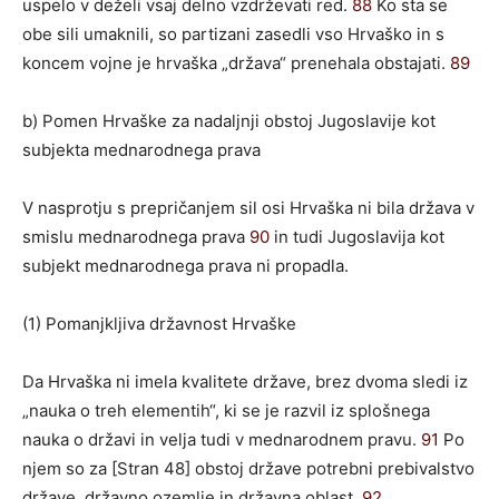
uspelo v deželi vsaj delno vzdrževati red.
88
Ko sta se
obe sili umaknili, so partizani zasedli vso Hrvaško in s
koncem vojne je hrvaška „država“ prenehala obstajati.
89
b) Pomen Hrvaške za nadaljnji obstoj Jugoslavije kot
subjekta mednarodnega prava
V nasprotju s prepričanjem sil osi Hrvaška ni bila država v
smislu mednarodnega prava
90
in tudi Jugoslavija kot
subjekt mednarodnega prava ni propadla.
(1) Pomanjkljiva državnost Hrvaške
Da Hrvaška ni imela kvalitete države, brez dvoma sledi iz
„nauka o treh elementih“, ki se je razvil iz splošnega
nauka o državi in velja tudi v mednarodnem pravu.
91
Po
njem so za [Stran 48] obstoj države potrebni prebivalstvo
države, državno ozemlje in državna oblast.
92